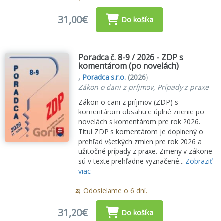
31,00€
Do košíka
Poradca č. 8-9 / 2026 - ZDP s
komentárom (po novelách)
,
Poradca s.r.o.
(2026)
Zákon o dani z príjmov, Prípady z praxe
Zákon o dani z príjmov (ZDP) s
komentárom obsahuje úplné znenie po
novelách s komentárom pre rok 2026.
Titul ZDP s komentárom je doplnený o
prehľad všetkých zmien pre rok 2026 a
užitočné prípady z praxe. Zmeny v zákone
sú v texte prehľadne vyznačené...
Zobraziť
viac
🍌 Odosielame o 6 dní.
31,20€
Do košíka