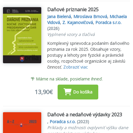
Daňové priznanie 2025
Jana Bielená
,
Miroslava Brnová
,
Michaela
Vidová
,
Z. Kajanovičová
,
Poradca s.r.o.
(2026)
Vyplnené vzory a tlačivá
Komplexný sprievodca podaním daňového
priznania za rok 2025. Obsahuje vzory,
postupy a lehoty pre fyzické a právnické
osoby, rozpočtové organizácie aj závislú
činnosť.
Zobraziť viac
🌴 Máme na sklade, posielame ihneď.
13,90€
Do košíka
Daňové a nedaňové výdavky 2023
,
Poradca s.r.o.
(2023)
Príklady a možnosti ovplyvniť výšku dane