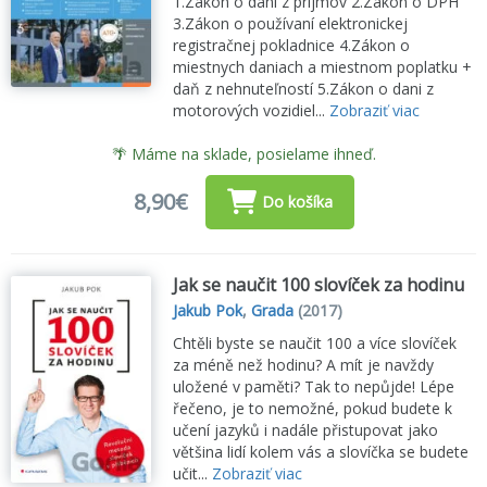
1.Zákon o dani z príjmov 2.Zákon o DPH
3.Zákon o používaní elektronickej
registračnej pokladnice 4.Zákon o
miestnych daniach a miestnom poplatku +
daň z nehnuteľností 5.Zákon o dani z
motorových vozidiel...
Zobraziť viac
🌴 Máme na sklade, posielame ihneď.
8,90€
Do košíka
Jak se naučit 100 slovíček za hodinu
Jakub Pok
,
Grada
(2017)
Chtěli byste se naučit 100 a více slovíček
za méně než hodinu? A mít je navždy
uložené v paměti? Tak to nepůjde! Lépe
řečeno, je to nemožné, pokud budete k
učení jazyků i nadále přistupovat jako
většina lidí kolem vás a slovíčka se budete
učit...
Zobraziť viac