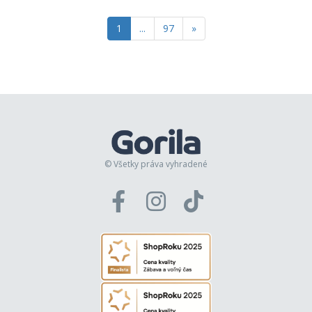
1
...
97
»
© Všetky práva vyhradené