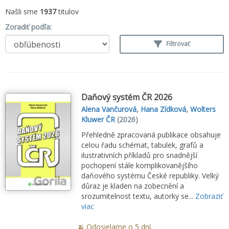
Našli sme
1937
titulov
Zoradiť podľa:
Filtrovať
Daňový systém ČR 2026
Alena Vančurová
,
Hana Zídková
,
Wolters
Kluwer ČR
(2026)
Přehledně zpracovaná publikace obsahuje
celou řadu schémat, tabulek, grafů a
ilustrativních příkladů pro snadnější
pochopení stále komplikovanějšího
daňového systému České republiky. Velký
důraz je kladen na zobecnění a
srozumitelnost textu, autorky se...
Zobraziť
viac
🍌 Odosielame o 5 dní.