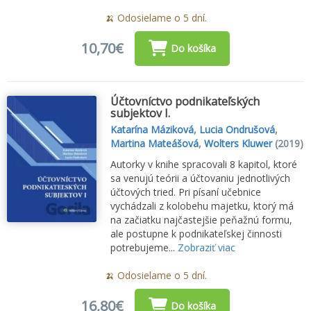
🍌 Odosielame o 5 dní.
10,70€
Do košíka
Účtovníctvo podnikateľských
subjektov I.
Katarína Máziková
,
Lucia Ondrušová
,
Martina Mateášová
,
Wolters Kluwer
(2019)
Autorky v knihe spracovali 8 kapitol, ktoré
sa venujú teórii a účtovaniu jednotlivých
účtových tried. Pri písaní učebnice
vychádzali z kolobehu majetku, ktorý má
na začiatku najčastejšie peňažnú formu,
ale postupne k podnikateľskej činnosti
potrebujeme...
Zobraziť viac
🍌 Odosielame o 5 dní.
16,80€
Do košíka