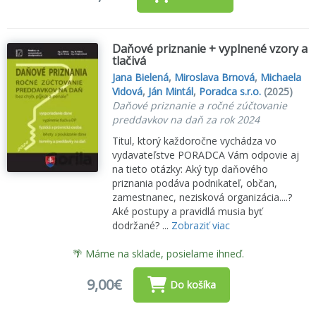
Daňové priznanie + vyplnené vzory a
tlačivá
Jana Bielená
,
Miroslava Brnová
,
Michaela
Vidová
,
Ján Mintál
,
Poradca s.r.o.
(2025)
Daňové priznanie a ročné zúčtovanie
preddavkov na daň za rok 2024
Titul, ktorý každoročne vychádza vo
vydavateľstve PORADCA Vám odpovie aj
na tieto otázky: Aký typ daňového
priznania podáva podnikateľ, občan,
zamestnanec, nezisková organizácia....?
Aké postupy a pravidlá musia byť
dodržané? ...
Zobraziť viac
🌴 Máme na sklade, posielame ihneď.
9,00€
Do košíka