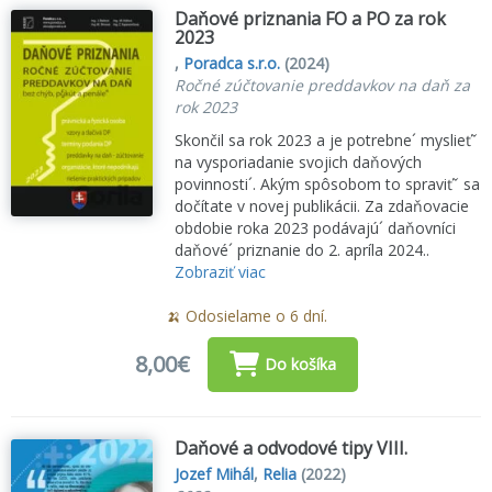
Daňové priznania FO a PO za rok
2023
,
Poradca s.r.o.
(2024)
Ročné zúčtovanie preddavkov na daň za
rok 2023
Skončil sa rok 2023 a je potrebne´ myslieťˇ
na vysporiadanie svojich daňových
povinnosti´. Akým spôsobom to spraviťˇ sa
dočítate v novej publikácii. Za zdaňovacie
obdobie roka 2023 podávajú´ daňovníci
daňové´ priznanie do 2. apríla 2024..
Zobraziť viac
🍌 Odosielame o 6 dní.
8,00€
Do košíka
Daňové a odvodové tipy VIII.
Jozef Mihál
,
Relia
(2022)