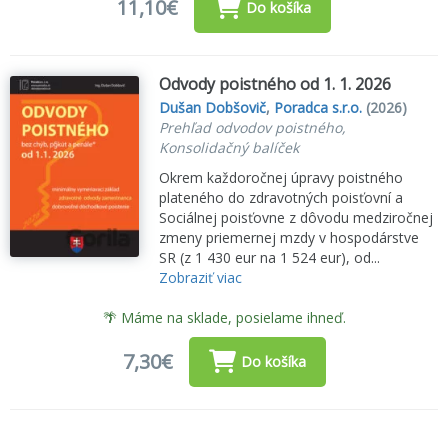
11,10€
Do košíka
Odvody poistného od 1. 1. 2026
Dušan Dobšovič
,
Poradca s.r.o.
(2026)
Prehľad odvodov poistného,
Konsolidačný balíček
Okrem každoročnej úpravy poistného
plateného do zdravotných poisťovní a
Sociálnej poisťovne z dôvodu medziročnej
zmeny priemernej mzdy v hospodárstve
SR (z 1 430 eur na 1 524 eur), od...
Zobraziť viac
🌴 Máme na sklade, posielame ihneď.
7,30€
Do košíka