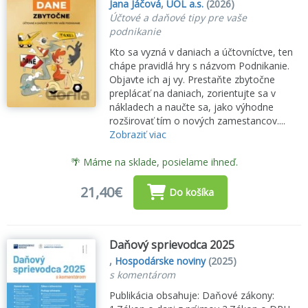
Jana Jáčová
,
UOL a.s.
(2026)
Účtové a daňové tipy pre vaše
podnikanie
Kto sa vyzná v daniach a účtovníctve, ten
chápe pravidlá hry s názvom Podnikanie.
Objavte ich aj vy. Prestaňte zbytočne
preplácať na daniach, zorientujte sa v
nákladech a naučte sa, jako výhodne
rozširovať tím o nových zamestancov....
Zobraziť viac
🌴 Máme na sklade, posielame ihneď.
21,40€
Do košíka
Daňový sprievodca 2025
,
Hospodárske noviny
(2025)
s komentárom
Publikácia obsahuje: Daňové zákony: