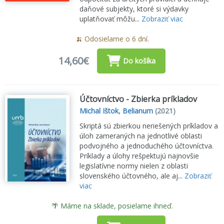
daňové subjekty, ktoré si výdavky
uplatňovať môžu...
Zobraziť viac
🍌 Odosielame o 6 dní.
14,60€
Do košíka
Účtovníctvo - Zbierka príkladov
Michal Ištok
,
Belianum
(2021)
Skriptá sú zbierkou neriešených príkladov a
úloh zameraných na jednotlivé oblasti
podvojného a jednoduchého účtovníctva.
Príklady a úlohy rešpektujú najnovšie
legislatívne normy nielen z oblasti
slovenského účtovného, ale aj...
Zobraziť
viac
🌴 Máme na sklade, posielame ihneď.