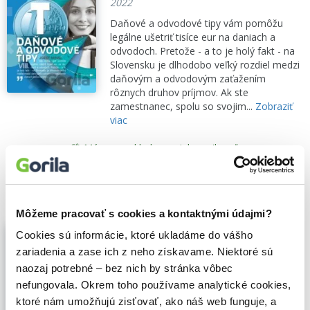
2022
Daňové a odvodové tipy vám pomôžu
legálne ušetriť tisíce eur na daniach a
odvodoch. Pretože - a to je holý fakt - na
Slovensku je dlhodobo veľký rozdiel medzi
daňovým a odvodovým zaťažením
rôznych druhov príjmov. Ak ste
zamestnanec, spolu so svojim...
Zobraziť
viac
🌴 Máme na sklade, posielame ihneď.
4,09€
Do košíka
Môžeme pracovať s cookies a kontaktnými údajmi?
Daňové priznania 2019 + vyplnené
Cookies sú informácie, ktoré ukladáme do vášho
vzory a tlačivá
zariadenia a zase ich z neho získavame. Niektoré sú
,
Poradca s.r.o.
(2020)
naozaj potrebné – bez nich by stránka vôbec
Daňové priznania a ročné zúčtovanie
nefungovala. Okrem toho používame analytické cookies,
preddavkov na daň, Vysporiadanie dane
z príjmov
ktoré nám umožňujú zisťovať, ako náš web funguje, a