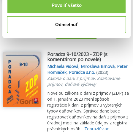
Všetky zmeny sú prehľadne zvýraznené
Povoliť všetko
tučným písmom...
Zobraziť viac
🍌 Odosielame o 6 dní.
Odmietnuť
4,80€
Do košíka
Poradca 9-10/2023 - ZDP (s
komentárom po novele)
Michaela Vidová
,
Miroslava Brnová
,
Peter
Horniaček
,
Poradca s.r.o.
(2023)
Zákona o dani z príjmov, Zdaňovanie
príjmov, daňové výdavky
Novelou zákona o dani z príjmov (ZDP) sa
od 1. januára 2023 mení spôsob
registrácie k dani z príjmov u vybraných
typov daňovníkov. Správca dane bude
registrovať daňovníkov na daň z príjmov z
úradnej moci na základe údajov z registra
právnických osôb...
Zobraziť viac