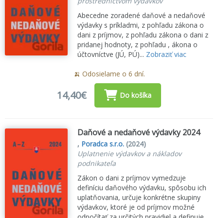
prostredníctvom výdavkov
Abecedne zoradené daňové a nedaňové
výdavky s príkladmi, z pohľadu zákona o
dani z príjmov, z pohľadu zákona o dani z
pridanej hodnoty, z pohľadu , ákona o
účtovníctve (JÚ, PÚ)...
Zobraziť viac
🍌 Odosielame o 6 dní.
14,40€
Do košíka
Daňové a nedaňové výdavky 2024
,
Poradca s.r.o.
(2024)
Uplatnenie výdavkov a nákladov
podnikateľa
Zákon o dani z príjmov vymedzuje
definíciu daňového výdavku, spôsobu ich
uplatňovania, určuje konkrétne skupiny
výdavkov, ktoré je od príjmov možné
odpočítať za určitých pravidiel a definuje