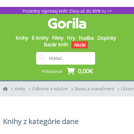
Posledný výpredaj kníh! Zľavy až do 80% tu =>
Knihy
E-knihy
Filmy
Hry
Hudba
Doplnky
Bazár kníh
Akcie
0,00€
Prihlásenie
Knihy
Odborné a náučné
Biznis a manažment
Účtovn
Knihy z kategórie dane