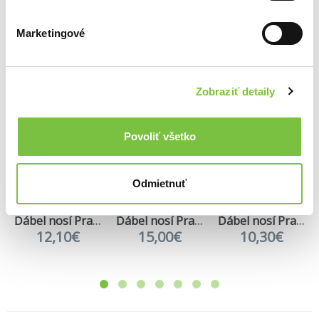
Dominik Dán
29,15€
18,09€
14,18€
Marketingové
Zobraziť detaily
Filmové novinky
Povoliť všetko
Viac noviniek
Odmietnuť
Zľava 12%
Zľava 23%
Na sklade
Na sklade
Zľava 23%
Ďábel nosí Pradu kolekce 1.+2.
Ďábel nosí Pradu 2
Ďábel nosí Pradu 2