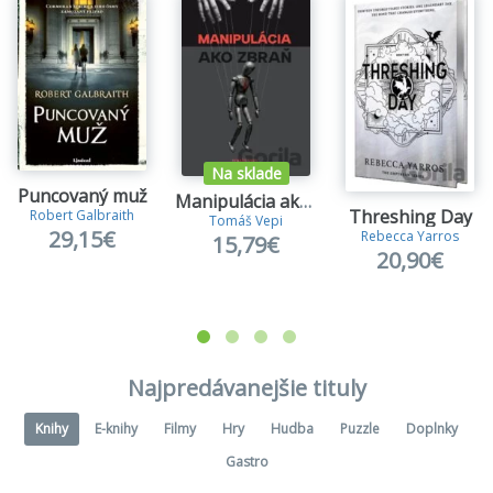
Na sklade
Puncovaný muž
Manipulácia ako zbraň
Threshing Day
Robert Galbraith
Tomáš Vepi
29,15€
Rebecca Yarros
15,79€
20,90€
Najpredávanejšie tituly
Knihy
E-knihy
Filmy
Hry
Hudba
Puzzle
Doplnky
Gastro