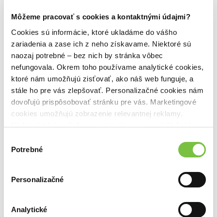
Môžeme pracovať s cookies a kontaktnými údajmi?
Cookies sú informácie, ktoré ukladáme do vášho
zariadenia a zase ich z neho získavame. Niektoré sú
naozaj potrebné – bez nich by stránka vôbec
nefungovala. Okrem toho používame analytické cookies,
ktoré nám umožňujú zisťovať, ako náš web funguje, a
Knižné novinky
stále ho pre vás zlepšovať. Personalizačné cookies nám
Viac noviniek
dovoľujú prispôsobovať stránku pre vás. Marketingové
cookies umožňujú zobrazenie relevantnej reklamy.
Niektoré údaje zdieľame aj s tretími stranami. Veľmi by
nám pomohlo, keby sme mohli používať všetky tieto
Výber
cookies.
Potrebné
súhlasu
Personalizačné
Na sklade
Na sklade
Puncovaný muž
Pomsta je krvavá (Kniha prvá)
Krv sa stane zábavou
Analytické
Robert Galbraith
S.T. Abby