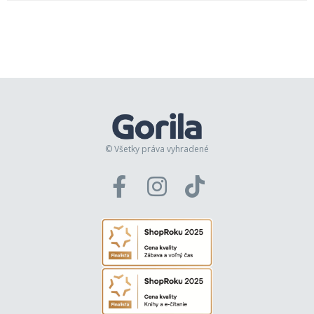
Neil Gaiman
8,19€
7,70€
© Všetky práva vyhradené