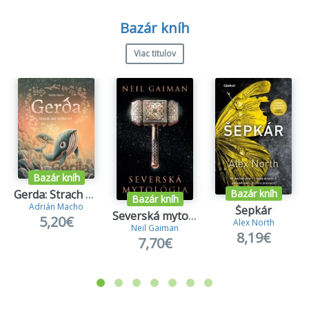
12,10€
15,00€
10,30€
Bazár kníh
Viac titulov
Bazár kníh
Bazár kníh
Gerda: Strach má veľké oči
Bazár kníh
Adrián Macho
Šepkár
Severská mytológia
5,20€
Alex North