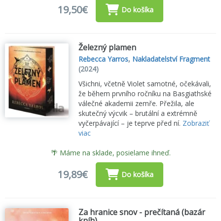
19,50€
Do košíka
Železný plamen
Rebecca Yarros
,
Nakladatelství Fragment
(2024)
Všichni, včetně Violet samotné, očekávali,
že během prvního ročníku na Basgiathské
válečné akademii zemře. Přežila, ale
skutečný výcvik – brutální a extrémně
vyčerpávající – je teprve před ní.
Zobraziť
viac
🌴 Máme na sklade, posielame ihneď.
19,89€
Do košíka
Za hranice snov - prečítaná (bazár
kníh)