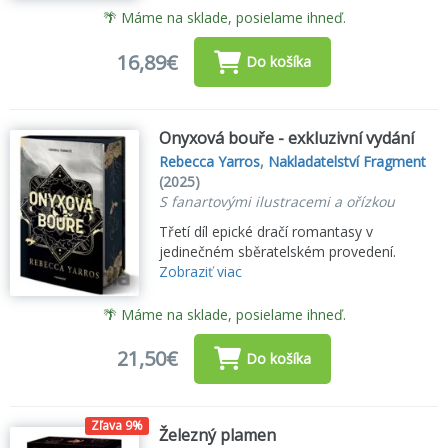
🌴 Máme na sklade, posielame ihneď.
16,89€
Do košíka
Onyxová bouře - exkluzivní vydání
Rebecca Yarros
,
Nakladatelství Fragment
(2025)
S fanartovými ilustracemi a ořízkou
Třetí díl epické dračí romantasy v
jedinečném sběratelském provedení.
Zobraziť viac
🌴 Máme na sklade, posielame ihneď.
21,50€
Do košíka
Zľava 9%
Železný plamen