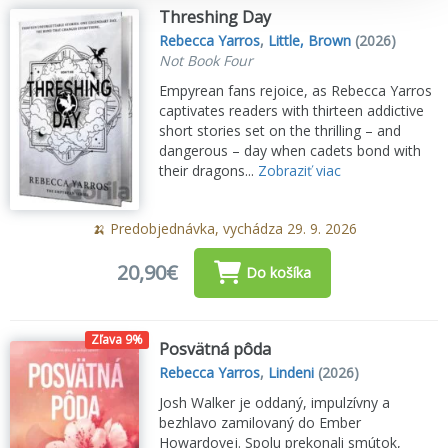
Threshing Day
Rebecca Yarros
,
Little, Brown
(2026)
Not Book Four
Empyrean fans rejoice, as Rebecca Yarros
captivates readers with thirteen addictive
short stories set on the thrilling – and
dangerous – day when cadets bond with
their dragons...
Zobraziť viac
🍌 Predobjednávka, vychádza 29. 9. 2026
20,90€
Do košíka
Zľava 9%
Posvätná pôda
Rebecca Yarros
,
Lindeni
(2026)
Josh Walker je oddaný, impulzívny a
bezhlavo zamilovaný do Ember
Howardovej. Spolu prekonali smútok,