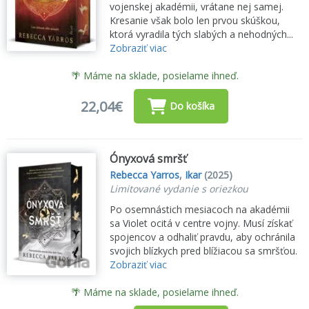
vojenskej akadémii, vrátane nej samej.
Kresanie však bolo len prvou skúškou,
ktorá vyradila tých slabých a nehodných...
Zobraziť viac
🌴 Máme na sklade, posielame ihneď.
22,04€
Do košíka
Ónyxová smršť
Rebecca Yarros
,
Ikar
(2025)
Limitované vydanie s oriezkou
Po osemnástich mesiacoch na akadémii
sa Violet ocitá v centre vojny. Musí získať
spojencov a odhaliť pravdu, aby ochránila
svojich blízkych pred blížiacou sa smršťou.
Zobraziť viac
🌴 Máme na sklade, posielame ihneď.