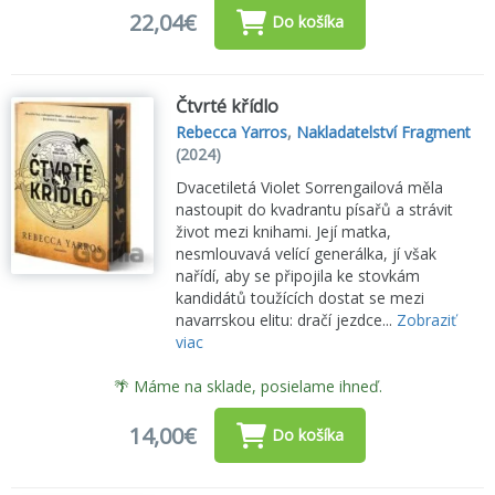
22,04€
Do košíka
Čtvrté křídlo
Rebecca Yarros
,
Nakladatelství Fragment
(2024)
Dvacetiletá Violet Sorrengailová měla
nastoupit do kvadrantu písařů a strávit
život mezi knihami. Její matka,
nesmlouvavá velící generálka, jí však
nařídí, aby se připojila ke stovkám
kandidátů toužících dostat se mezi
navarrskou elitu: dračí jezdce...
Zobraziť
viac
🌴 Máme na sklade, posielame ihneď.
14,00€
Do košíka