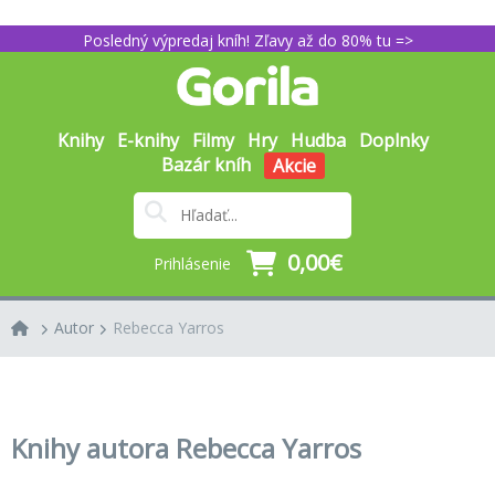
Posledný výpredaj kníh! Zľavy až do 80% tu =>
Knihy
E-knihy
Filmy
Hry
Hudba
Doplnky
Bazár kníh
Akcie
0,00€
Prihlásenie
Autor
Rebecca Yarros
Knihy autora Rebecca Yarros