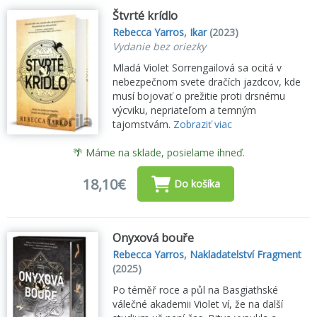
Štvrté krídlo
Rebecca Yarros
,
Ikar
(2023)
Vydanie bez oriezky
Mladá Violet Sorrengailová sa ocitá v
nebezpečnom svete dračích jazdcov, kde
musí bojovať o prežitie proti drsnému
výcviku, nepriateľom a temným
tajomstvám.
Zobraziť viac
🌴 Máme na sklade, posielame ihneď.
18,10€
Do košíka
Onyxová bouře
Rebecca Yarros
,
Nakladatelství Fragment
(2025)
Po téměř roce a půl na Basgiathské
válečné akademii Violet ví, že na další