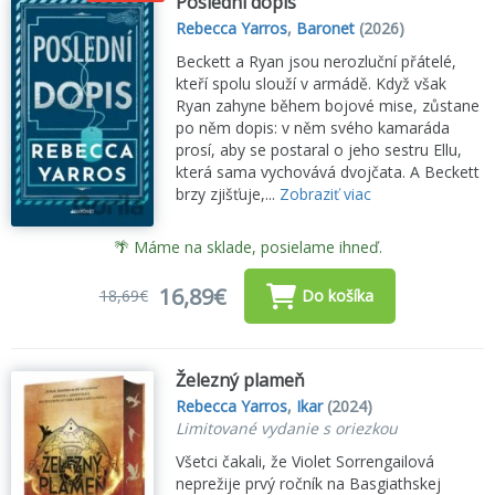
Poslední dopis
Rebecca Yarros
,
Baronet
(2026)
Beckett a Ryan jsou nerozluční přátelé,
kteří spolu slouží v armádě. Když však
Ryan zahyne během bojové mise, zůstane
po něm dopis: v něm svého kamaráda
prosí, aby se postaral o jeho sestru Ellu,
která sama vychovává dvojčata. A Beckett
brzy zjišťuje,...
Zobraziť viac
🌴 Máme na sklade, posielame ihneď.
16,89€
18,69€
Do košíka
Železný plameň
Rebecca Yarros
,
Ikar
(2024)
Limitované vydanie s oriezkou
Všetci čakali, že Violet Sorrengailová
neprežije prvý ročník na Bas­giathskej