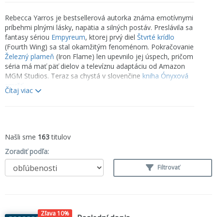
Rebecca Yarros je bestsellerová autorka známa emotívnymi
príbehmi plnými lásky, napätia a silných postáv. Preslávila sa
fantasy sériou
Empyreum
, ktorej prvý diel
Štvrté krídlo
(Fourth Wing) sa stal okamžitým fenoménom. Pokračovanie
Železný plameň
(Iron Flame) len upevnilo jej úspech, pričom
séria má mať päť dielov a televíznu adaptáciu od Amazon
MGM Studios. Teraz sa chystá v slovenčine
kniha Ónyxová
smršť
.
Čítaj viac
Okrem fantasy píše aj dojímavé súčasné romance, ako
Posledný list (
Last Letter
) či Všetko, čo sme opustili (
The
Things We Leave Unfinished
). Jej knihy oslovujú fanúšikov
silných emócií, vojenskej tematiky a autentických vzťahov.
Našli sme
163
titulov
Zoradiť podľa:
Filtrovať
Zľava 10%