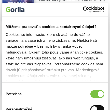
má nájsť silu postarať sa o matku, ktorá
upadla do zúfalstva, a o rodinu? Vtedy
Ember do...
Zobraziť viac
🌴 Máme na sklade, posielame ihneď.
Môžeme pracovať s cookies a kontaktnými údajmi?
Cookies sú informácie, ktoré ukladáme do vášho
15,50€
Do košíka
zariadenia a zase ich z neho získavame. Niektoré sú
naozaj potrebné – bez nich by stránka vôbec
nefungovala. Okrem toho používame analytické cookies,
Pretože ti verím
ktoré nám umožňujú zisťovať, ako náš web funguje, a
Rebecca Yarros
,
Ikar
(2026)
stále ho pre vás zlepšovať. Personalizačné cookies nám
Príbeh lásky a zrady od najúspešnejšej
dovoľujú prispôsobovať stránku pre vás. Marketingové
autorky New York Times. Pred šiestimi
cookies umožňujú zobrazenie relevantnej reklamy.
rokmi sa Camden Daniels vrátil z vojny bez
Niektoré údaje zdieľame aj s tretími stranami. Veľmi by
svojho mladšieho brata – a nikto v malom
nám pomohlo, keby sme mohli používať všetky tieto
mestečku Alba v Colorade mu to
Výber
neodpustil. Najmenej zo všetkých jeho
cookies.
Potrebné
súhlasu
otec. A tak odišiel...
Zobraziť viac
🌴 Máme na sklade, posielame ihneď.
Personalizačné