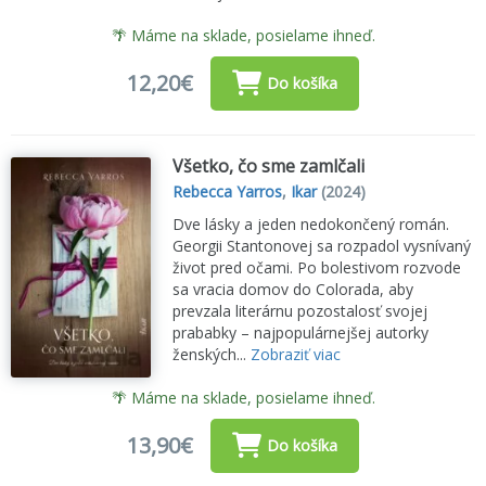
🌴 Máme na sklade, posielame ihneď.
12,20€
Do košíka
Všetko, čo sme zamlčali
Rebecca Yarros
,
Ikar
(2024)
Dve lásky a jeden nedokončený román.
Georgii Stantonovej sa rozpadol vysnívaný
život pred očami. Po bolestivom rozvode
sa vracia domov do Colorada, aby
prevzala literárnu pozostalosť svojej
prababky – najpopulárnejšej autorky
ženských...
Zobraziť viac
🌴 Máme na sklade, posielame ihneď.
13,90€
Do košíka