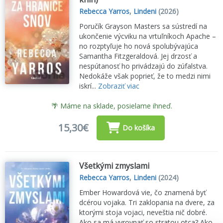
Rebecca Yarros
,
Lindeni
(2026)
Poručík Grayson Masters sa sústredí na
ukončenie výcviku na vrtuľníkoch Apache –
no rozptyľuje ho nová spolubývajúca
Samantha Fitzgeraldová. Jej drzosť a
nespútanosť ho privádzajú do zúfalstva.
Nedokáže však poprieť, že to medzi nimi
iskrí...
Zobraziť viac
🌴 Máme na sklade, posielame ihneď.
15,30€
Do košíka
Všetkými zmyslami
Rebecca Yarros
,
Lindeni
(2024)
Ember Howardová vie, čo znamená byť
dcérou vojaka. Tri zaklopania na dvere, za
ktorými stoja vojaci, neveštia nič dobré.
Ako sa má vyrovnať so stratou otca? Ako