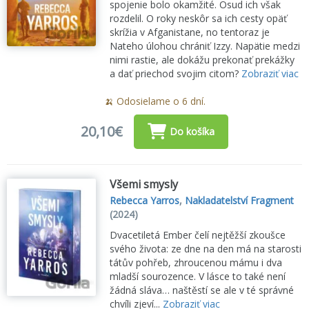
spojenie bolo okamžité. Osud ich však
rozdelil. O roky neskôr sa ich cesty opäť
skrížia v Afganistane, no tentoraz je
Nateho úlohou chrániť Izzy. Napätie medzi
nimi rastie, ale dokážu prekonať prekážky
a dať priechod svojim citom?
Zobraziť viac
🍌 Odosielame o 6 dní.
20,10€
Do košíka
Všemi smysly
Rebecca Yarros
,
Nakladatelství Fragment
(2024)
Dvacetiletá Ember čelí nejtěžší zkoušce
svého života: ze dne na den má na starosti
tátův pohřeb, zhroucenou mámu i dva
mladší sourozence. V lásce to také není
žádná sláva… naštěstí se ale v té správné
chvíli zjeví...
Zobraziť viac