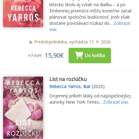
leteckú školu aj vzťah na diaľku – a po
Emberinej promócii môžu konečne začať
plánovať spoločnú budúcnosť. Josh však
dostane povolávací rozkaz do...
Zobraziť
viac
🍌 Predobjednávka, vychádza 11. 9. 2026
15,90€
17,52€
Do košíka
List na rozlúčku
Rebecca Yarros
,
Ikar
(2025)
Dojemný príbeh lásky od najúspešnejšej
autorky New York Times...
Zobraziť viac