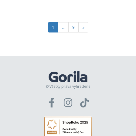
1
...
9
»
© Všetky práva vyhradené