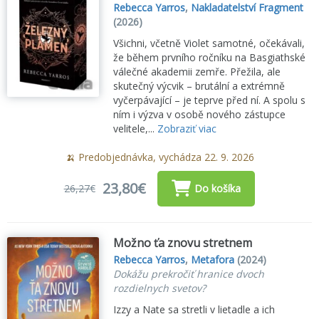
Rebecca Yarros
,
Nakladatelství Fragment
(2026)
Všichni, včetně Violet samotné, očekávali,
že během prvního ročníku na Basgiathské
válečné akademii zemře. Přežila, ale
skutečný výcvik – brutální a extrémně
vyčerpávající – je teprve před ní. A spolu s
ním i výzva v osobě nového zástupce
velitele,...
Zobraziť viac
🍌 Predobjednávka, vychádza 22. 9. 2026
23,80€
26,27€
Do košíka
Možno ťa znovu stretnem
Rebecca Yarros
,
Metafora
(2024)
Dokážu prekročiť hranice dvoch
rozdielnych svetov?
Izzy a Nate sa stretli v lietadle a ich