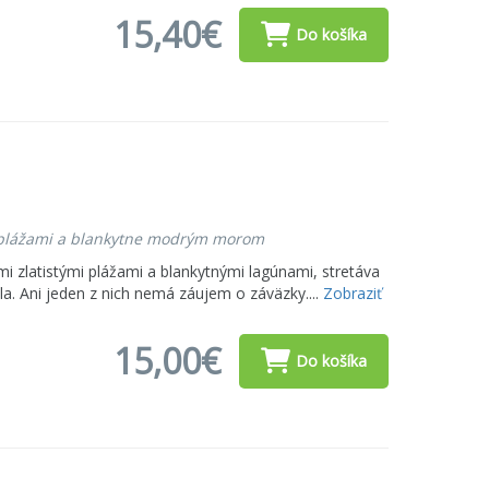
15,40€
Do košíka
i plážami a blankytne modrým morom
i zlatistými plážami a blankytnými lagúnami, stretáva
a. Ani jeden z nich nemá záujem o záväzky....
Zobraziť
15,00€
Do košíka