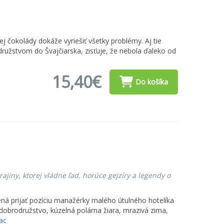
ej čokolády dokáže vyriešiť všetky problémy. Aj tie
družstvom do Švajčiarska, zisťuje, že nebola ďaleko od
15,40€
Do košíka
ajiny, ktorej vládne ľad, horúce gejzíry a legendy o
ená prijať pozíciu manažérky malého útulného hotelíka
 dobrodružstvo, kúzelná polárna žiara, mrazivá zima,
iac