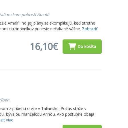
 talianskom pobreží Amalfi
žie Amalfi, no jej plány sa skomplikujú, keď stretne
lnom citrónovníkov prinesie nečakané vášne.
Zobraziť
16,10€
Do košíka
ríbeh.
om z príbehu o vile v Taliansku. Počas stáže v
kou, bývalou manželkou Annou. Ako postupne obaja
ziť viac