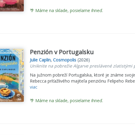
🌴 Máme na sklade, posielame ihneď.
Penzión v Portugalsku
Julie Caplin
,
Cosmopolis
(2026)
Uniknite na pobrežie Algarve preslávené zlatistým
Na južnom pobreží Portugalska, ktoré je známe svojim
Rebecca príťažlivého majiteľa penziónu Felipeho Rebel
viac
🌴 Máme na sklade, posielame ihneď.