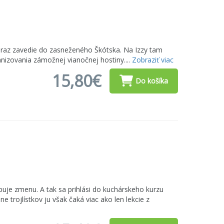
ntoraz zavedie do zasneženého Škótska. Na Izzy tam
nizovania zámožnej vianočnej hostiny....
Zobraziť viac
15,80€
Do košíka
uje zmenu. A tak sa prihlási do kuchárskeho kurzu
ine trojlístkov ju však čaká viac ako len lekcie z