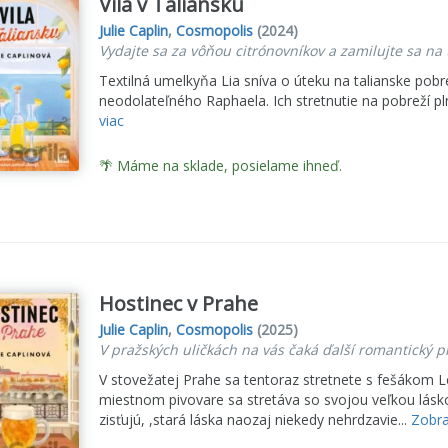
Vila v Taliansku
Julie Caplin
,
Cosmopolis
(2024)
Vydajte sa za vôňou citrónovníkov a zamilujte sa na
Textilná umelkyňa Lia sníva o úteku na talianske pobre
neodolateľného Raphaela. Ich stretnutie na pobreží p
viac
🌴 Máme na sklade, posielame ihneď.
Hostinec v Prahe
Julie Caplin
,
Cosmopolis
(2025)
V pražských uličkách na vás čaká ďalší romantický p
V stovežatej Prahe sa tentoraz stretnete s fešákom Le
miestnom pivovare sa stretáva so svojou veľkou lás
zisťujú, ,stará láska naozaj niekedy nehrdzavie...
Zobra