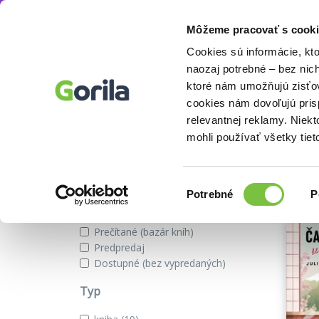
Môžeme pracovať s cooki
Séria
Romantické úteky
Knihy
E-knihy
Filmy
Cookies sú informácie, kt
naozaj potrebné – bez nic
ktoré nám umožňujú zisťov
Séria Romantické úteky
cookies nám dovoľujú pri
relevantnej reklamy. Niek
mohli používať všetky tiet
Zobraziť iba
Našli 
Novinky
Výber
Potrebné
P
Zľavnené tituly
súhlasu
Na sklade
Prečítané (bazár kníh)
Predpredaj
Dostupné (bez vypredaných)
Typ