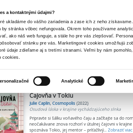
Posledný výpredaj kníh! Zľavy až do 80% tu =>
es a kontaktnými údajmi?
Hry
Hudba
Doplnky
Bazár kníh
oré ukladáme do vášho zariadenia a zase ich z neho získavame.
h by stránka vôbec nefungovala. Okrem toho používame analyti
ať, ako náš web funguje, a stále ho pre vás zlepšovať. Persona
spôsobovať stránku pre vás. Marketingové cookies umožňujú zo
toré údaje zdieľame aj s tretími stranami. Veľmi by nám pomohl
o cookies.
sme
33
titulov
ersonalizačné
Analytické
Marketi
Čajovňa v Tokiu
Julie Caplin
,
Cosmopolis
(2022)
Osudová láska v krajine vychádzajúceho slnka
Pripravte si šálku voňavého čaju a začítajte sa do rom
neočakávane znova rozhorí v útulnej čajovni v krajin
spoznáva Tokio, jej mentor – príťažlivý...
Zobraziť viac