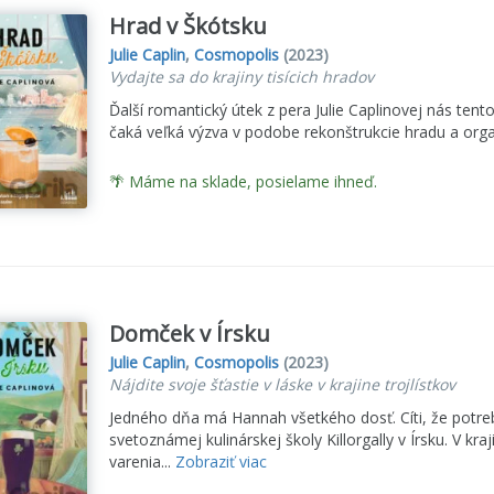
Hrad v Škótsku
Julie Caplin
,
Cosmopolis
(2023)
Vydajte sa do krajiny tisícich hradov
Ďalší romantický útek z pera Julie Caplinovej nás te
čaká veľká výzva v podobe rekonštrukcie hradu a orga
🌴 Máme na sklade, posielame ihneď.
Domček v Írsku
Julie Caplin
,
Cosmopolis
(2023)
Nájdite svoje šťastie v láske v krajine trojlístkov
Jedného dňa má Hannah všetkého dosť. Cíti, že potreb
svetoznámej kulinárskej školy Killorgally v Írsku. V kraj
varenia...
Zobraziť viac