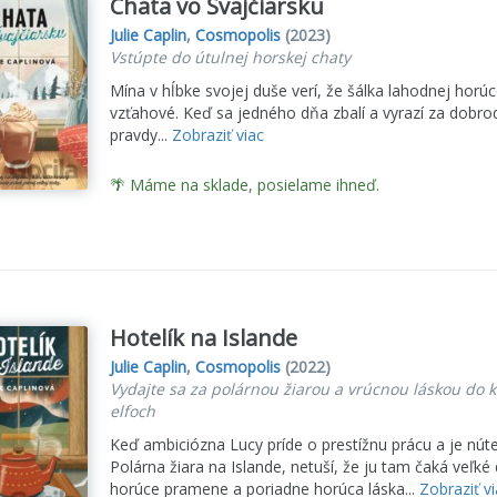
Chata vo Švajčiarsku
Julie Caplin
,
Cosmopolis
(2023)
Vstúpte do útulnej horskej chaty
Mína v hĺbke svojej duše verí, že šálka lahodnej horúc
vzťahové. Keď sa jedného dňa zbalí a vyrazí za dobro
pravdy...
Zobraziť viac
🌴 Máme na sklade, posielame ihneď.
Hotelík na Islande
Julie Caplin
,
Cosmopolis
(2022)
Vydajte sa za polárnou žiarou a vrúcnou láskou do kr
elfoch
Keď ambiciózna Lucy príde o prestížnu prácu a je nút
Polárna žiara na Islande, netuší, že ju tam čaká veľké
horúce pramene a poriadne horúca láska...
Zobraziť v