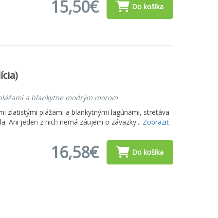
15,50€
Do košíka
ícia)
i plážami a blankytne modrým morom
i zlatistými plážami a blankytnými lagúnami, stretáva
la. Ani jeden z nich nemá záujem o záväzky...
Zobraziť
16,58€
Do košíka