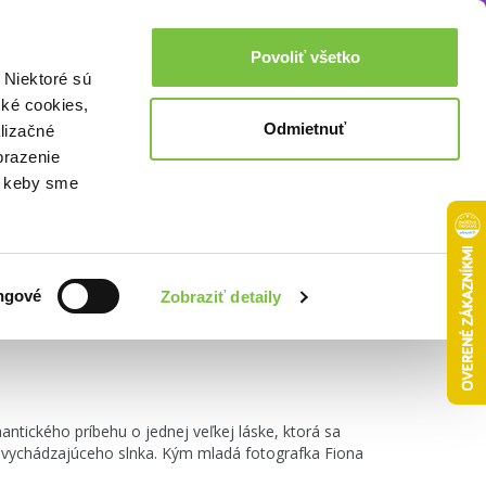
Akcie a zľavy
0,00€
Povoliť všetko
Prihlásenie
 Niektoré sú
cké cookies,
Odmietnuť
lizačné
brazenie
o, keby sme
Zoradiť podľa:
ngové
Zobraziť detaily
antického príbehu o jednej veľkej láske, ktorá sa
e vychádzajúceho slnka. Kým mladá fotografka Fiona