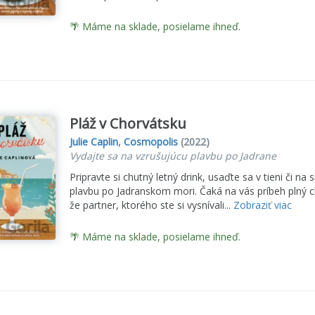
🌴 Máme na sklade, posielame ihneď.
Pláž v Chorvátsku
Julie Caplin
,
Cosmopolis
(2022)
Vydajte sa na vzrušujúcu plavbu po Jadrane
Pripravte si chutný letný drink, usaďte sa v tieni či n
plavbu po Jadranskom mori. Čaká na vás príbeh plný ch
že partner, ktorého ste si vysnívali...
Zobraziť viac
🌴 Máme na sklade, posielame ihneď.