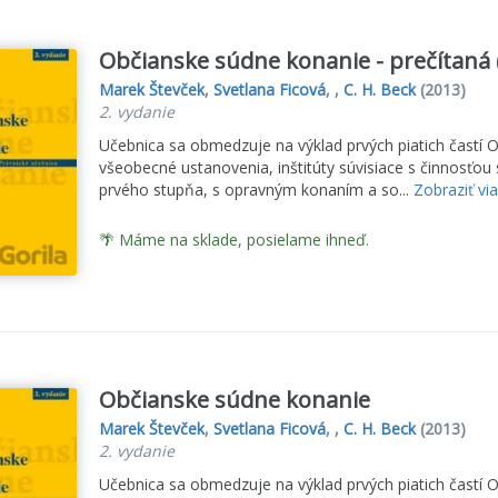
Občianske súdne konanie - prečítaná 
Marek Števček
,
Svetlana Ficová
, ,
C. H. Beck
(2013)
2. vydanie
Učebnica sa obmedzuje na výklad prvých piatich častí 
všeobecné ustanovenia, inštitúty súvisiace s činnosťo
prvého stupňa, s opravným konaním a so...
Zobraziť vi
🌴 Máme na sklade, posielame ihneď.
Občianske súdne konanie
Marek Števček
,
Svetlana Ficová
, ,
C. H. Beck
(2013)
2. vydanie
Učebnica sa obmedzuje na výklad prvých piatich častí 