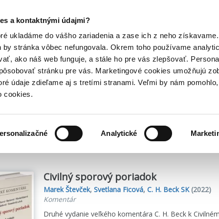
Posledný výpredaj kníh! Zľavy až do 80% tu =>
es a kontaktnými údajmi?
Hry
Hudba
Doplnky
Bazár kníh
oré ukladáme do vášho zariadenia a zase ich z neho získavame.
h by stránka vôbec nefungovala. Okrem toho používame analyti
ať, ako náš web funguje, a stále ho pre vás zlepšovať. Persona
spôsobovať stránku pre vás. Marketingové cookies umožňujú zo
toré údaje zdieľame aj s tretími stranami. Veľmi by nám pomohl
o cookies.
me
10
titulov
ersonalizačné
Analytické
Marketi
Civilný sporový poriadok
Marek Števček
,
Svetlana Ficová
,
C. H. Beck SK
(2022)
Komentár
Druhé vydanie veľkého komentára C. H. Beck k Civilné