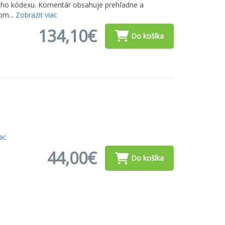
ného kódexu. Komentár obsahuje prehľadne a
om...
Zobraziť viac
134,10€
Do košíka
iac
44,00€
Do košíka