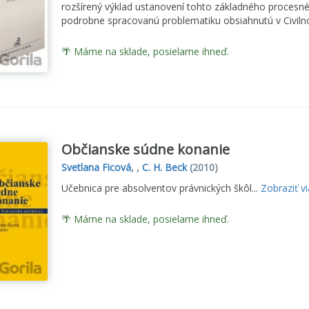
rozšírený výklad ustanovení tohto základného proces
podrobne spracovanú problematiku obsiahnutú v Civiln
🌴 Máme na sklade, posielame ihneď.
Občianske súdne konanie
Svetlana Ficová
, ,
C. H. Beck
(2010)
Učebnica pre absolventov právnických škôl...
Zobraziť v
🌴 Máme na sklade, posielame ihneď.