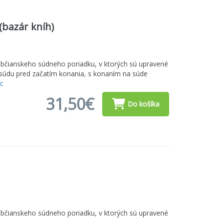
(bazár kníh)
Občianskeho súdneho poriadku, v ktorých sú upravené
u súdu pred začatím konania, s konaním na súde
ac
31,50€
Do košíka
Občianskeho súdneho poriadku, v ktorých sú upravené