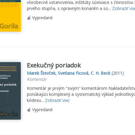
všeobecné ustanovenia, inštitúty súvisiace s činnosťo
prvého stupňa, s opravným konaním a so...
Zobraziť vi
🍎 Vypredané
Exekučný poriadok
Marek Števček
,
Svetlana Ficová
,
C. H. Beck
(2011)
Komentár
Komentár je prvým "sivým" komentárom Nakladateľstv
ponúkajúci komplexný a systematický výklad jednotli
kódexu...
Zobraziť viac
🍎 Vypredané