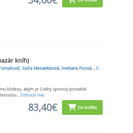
bazár kníh)
Tomašovič
,
Soňa Mesiarkinová
,
Svetlana Ficová
, ,
C.
mu kódexu, akým je Civilný sporový poriadok.
bnosťou...
Zobraziť viac
83,40€
Do košíka