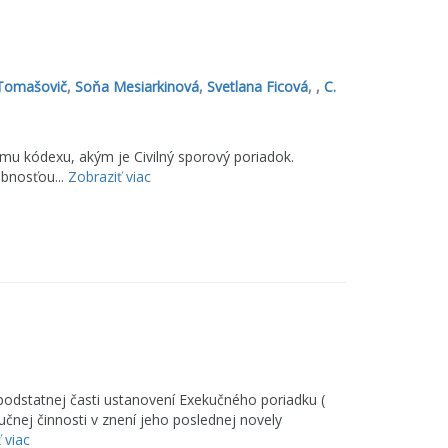
Tomašovič
,
Soňa Mesiarkinová
,
Svetlana Ficová
, ,
C.
mu kódexu, akým je Civilný sporový poriadok.
bnosťou...
Zobraziť viac
d podstatnej časti ustanovení Exekučného poriadku (
čnej činnosti v znení jeho poslednej novely
 viac