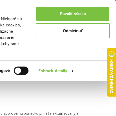
Akcie a zľavy
0,00€
Povoliť všetko
Prihlásenie
 Niektoré sú
cké cookies,
Odmietnuť
lizačné
brazenie
o, keby sme
Zoradiť podľa:
ngové
Zobraziť detaily
mu sporovému poriadku prináša aktualizovaný a