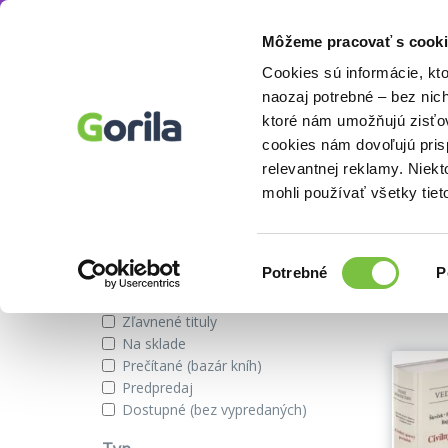
Môžeme pracovať s cooki
Autor
Svetlana Ficová
Knihy
E-knihy
Filmy
Cookies sú informácie, kt
naozaj potrebné – bez nic
ktoré nám umožňujú zisťov
cookies nám dovoľujú pri
Knihy autora Svetlana Ficová
relevantnej reklamy. Niek
mohli používať všetky tiet
Zobraziť iba
Výber
Našli s
Potrebné
P
súhlasu
Novinky
Zľavnené tituly
Na sklade
Prečítané (bazár kníh)
Predpredaj
Dostupné (bez vypredaných)