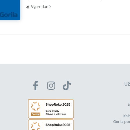
🍎 Vypredané
Už
E
Kni
Gorila po