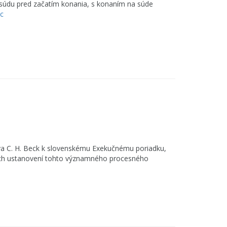
u súdu pred začatím konania, s konaním na súde
ac
a C. H. Beck k slovenskému Exekučnému poriadku,
vých ustanovení tohto významného procesného