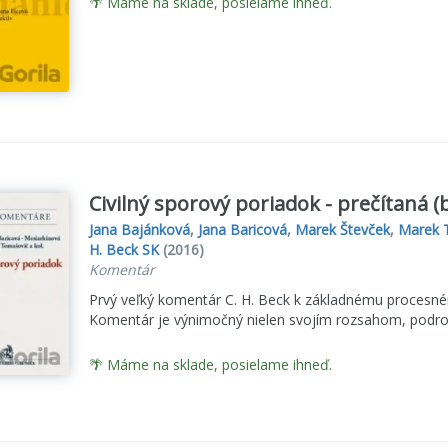
🌴 Máme na sklade, posielame ihneď.
Civilný sporový poriadok - prečítaná (
Jana Bajánková
,
Jana Baricová
,
Marek Števček
,
Marek 
H. Beck SK
(2016)
Komentár
Prvý veľký komentár C. H. Beck k základnému procesné
Komentár je výnimočný nielen svojím rozsahom, podro
🌴 Máme na sklade, posielame ihneď.