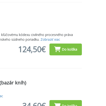
u kľúčovému kódexu civilného procesného práva
ianskeho súdneho poriadku.
Zobraziť viac
124,50€
Do košíka
(bazár kníh)
iac
34,60€
Do košíka