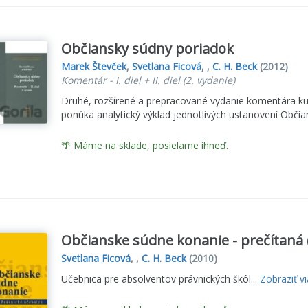
Občiansky súdny poriadok
Marek Števček
,
Svetlana Ficová
, ,
C. H. Beck
(2012)
Komentár - I. diel + II. diel (2. vydanie)
Druhé, rozšírené a prepracované vydanie komentára k
ponúka analytický výklad jednotlivých ustanovení Obč
🌴 Máme na sklade, posielame ihneď.
Občianske súdne konanie - prečítaná 
Svetlana Ficová
, ,
C. H. Beck
(2010)
Učebnica pre absolventov právnických škôl...
Zobraziť v