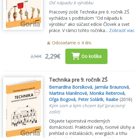
Od nápadu k výrobku
Pracovný zošit Technika pre 6. ročník ZŠ
vychádza s podtitulom "Od nápadu k
výrobku" ako súčasť edície Človek a svet
práce. V rámci tohto ročníka...
Zobraziť viac
🍌 Odosielame o 4 dni.
2,29€
2,50€
Do košíka
Technika pre 9. ročník ZŠ
Bernardína Borsíková
,
Jarmila Braunová
,
Martina Maněnová
,
Monika Reiterová
,
Oľga Bogová
,
Peter Solárik
,
Raabe
(2016)
Kým som a kým chcem byť (pracovný
zošit)
Objavte tajomstvá moderných
domácností. Praktické rady, tvorivé úlohy a
prehľad o inštaláciách, energiách a trhu