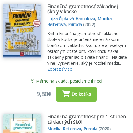
Finančná gramotnosť základnej
školy v kocke
Lujza Čipková-Hamplová
,
Monika
Reiterová
,
Príroda
(2022)
Kniha Finančná gramotnosť základnej
školy v kocke je určená nielen žiakom
končiacim základnú školu, ale aj všetkým
ostatným čitateľom, ktorí chcú získať
základný prehľad o svete financií. Nájdete
v nej vysvetlenie, aký je rozdiel medzi...
Zobraziť viac
🌴 Máme na sklade, posielame ihneď.
9,80€
Do košíka
Finančná gramotnosť pre 1. stupeň
základných škôl
Monika Reiterová
,
Príroda
(2020)