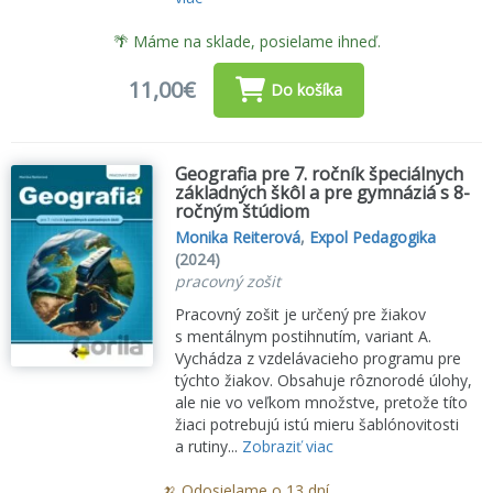
🌴 Máme na sklade, posielame ihneď.
11,00€
Do košíka
Geografia pre 7. ročník špeciálnych
základných škôl a pre gymnáziá s 8-
ročným štúdiom
Monika Reiterová
,
Expol Pedagogika
(2024)
pracovný zošit
Pracovný zošit je určený pre žiakov
s mentálnym postihnutím, variant A.
Vychádza z vzdelávacieho programu pre
týchto žiakov. Obsahuje rôznorodé úlohy,
ale nie vo veľkom množstve, pretože títo
žiaci potrebujú istú mieru šablónovitosti
a rutiny...
Zobraziť viac
🍌 Odosielame o 13 dní.