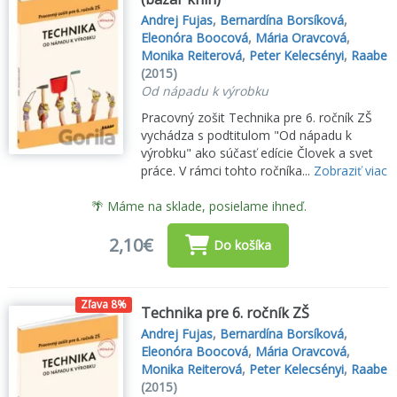
Andrej Fujas
,
Bernardína Borsíková
,
Eleonóra Boocová
,
Mária Oravcová
,
Monika Reiterová
,
Peter Kelecsényi
,
Raabe
(2015)
Od nápadu k výrobku
Pracovný zošit Technika pre 6. ročník ZŠ
vychádza s podtitulom "Od nápadu k
výrobku" ako súčasť edície Človek a svet
práce. V rámci tohto ročníka...
Zobraziť viac
🌴 Máme na sklade, posielame ihneď.
2,10€
Do košíka
Zľava 8%
Technika pre 6. ročník ZŠ
Andrej Fujas
,
Bernardína Borsíková
,
Eleonóra Boocová
,
Mária Oravcová
,
Monika Reiterová
,
Peter Kelecsényi
,
Raabe
(2015)