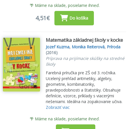
🌴 Máme na sklade, posielame ihneď.
4,51€
Do košíka
Matematika základnej školy v kocke
Jozef Kuzma
,
Monika Reiterová
,
Príroda
(2016)
Príprava na prijímacie skúšky na stredné
školy
Farebná príručka pre ZŠ od 3. ročníka.
Ucelený prehľad aritmetiky, algebry,
geometrie, kombinatoriky,
pravdepodobnosti a štatistiky. Obsahuje
definície, vzorce, príklady s viacerými
riešeniami. Ideálna na zopakovanie učiva.
Zobraziť viac
🌴 Máme na sklade, posielame ihneď.