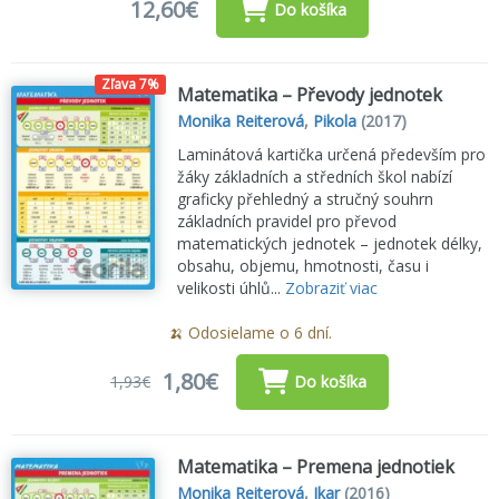
12,60€
Do košíka
Zľava 7%
Matematika – Převody jednotek
Monika Reiterová
,
Pikola
(2017)
Laminátová kartička určená především pro
žáky základních a středních škol nabízí
graficky přehledný a stručný souhrn
základních pravidel pro převod
matematických jednotek – jednotek délky,
obsahu, objemu, hmotnosti, času i
velikosti úhlů...
Zobraziť viac
🍌 Odosielame o 6 dní.
1,80€
1,93€
Do košíka
Matematika – Premena jednotiek
Monika Reiterová
,
Ikar
(2016)