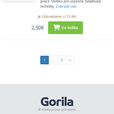
práce. Všetko pre úspešné zvládnutie
techniky.
Zobraziť viac
🍌 Odosielame o 13 dní.
2,50€
Do košíka
1
...
3
»
© Všetky práva vyhradené