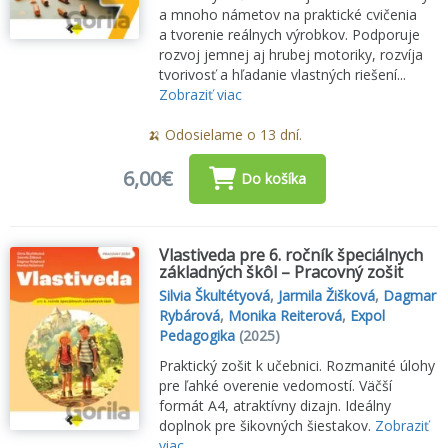
a mnoho námetov na praktické cvičenia
a tvorenie reálnych výrobkov. Podporuje
rozvoj jemnej aj hrubej motoriky, rozvíja
tvorivosť a hľadanie vlastných riešení...
Zobraziť viac
🍌 Odosielame o 13 dní.
6,00€
Do košíka
Vlastiveda pre 6. ročník špeciálnych
základných škôl – Pracovný zošit
Silvia Škultétyová
,
Jarmila Žišková
,
Dagmar
Rybárová
,
Monika Reiterová
,
Expol
Pedagogika
(2025)
Praktický zošit k učebnici. Rozmanité úlohy
pre ľahké overenie vedomostí. Väčší
formát A4, atraktívny dizajn. Ideálny
doplnok pre šikovných šiestakov.
Zobraziť
viac