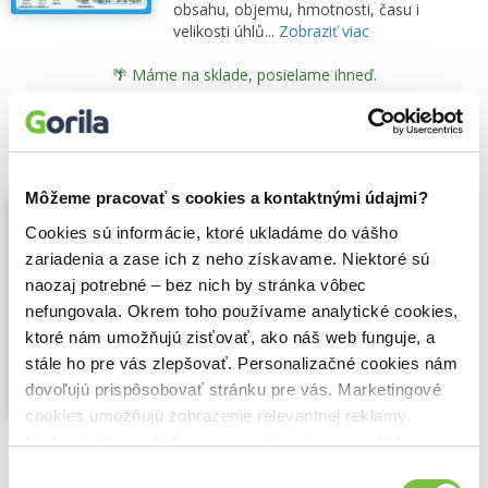
obsahu, objemu, hmotnosti, času i
velikosti úhlů...
Zobraziť viac
🌴 Máme na sklade, posielame ihneď.
1,10€
Do košíka
Zľava 16%
Môžeme pracovať s cookies a kontaktnými údajmi?
Technika pre 8. ročník ZŠ
Bernardína Borsíková
,
Čestmír Serafín
,
Jan
Cookies sú informácie, ktoré ukladáme do vášho
Krotký
,
Monika Reiterová
,
Oľga Bogová
,
zariadenia a zase ich z neho získavame. Niektoré sú
Roman Stadtrucker
,
Raabe
(2016)
naozaj potrebné – bez nich by stránka vôbec
Plánovať, konštruovať, opraviť (pracovný
nefungovala. Okrem toho používame analytické cookies,
zošit)
ktoré nám umožňujú zisťovať, ako náš web funguje, a
Praktické učenie pre 8. ročník. Kombinuje
stále ho pre vás zlepšovať. Personalizačné cookies nám
elektroniku, materiály, domácnosť a
dovoľujú prispôsobovať stránku pre vás. Marketingové
prípravu jedál. Pre žiakov aj učiteľov.
cookies umožňujú zobrazenie relevantnej reklamy.
Zobraziť viac
Niektoré údaje zdieľame aj s tretími stranami. Veľmi by
🍌 Odosielame o 13 dní.
nám pomohlo, keby sme mohli používať všetky tieto
Výber