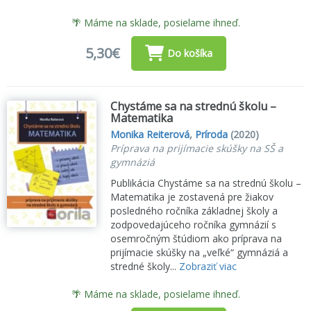
🌴 Máme na sklade, posielame ihneď.
5,30€
Do košíka
Chystáme sa na strednú školu –
Matematika
Monika Reiterová
,
Príroda
(2020)
Príprava na prijímacie skúšky na SŠ a
gymnáziá
Publikácia Chystáme sa na strednú školu –
Matematika je zostavená pre žiakov
posledného ročníka základnej školy a
zodpovedajúceho ročníka gymnázií s
osemročným štúdiom ako príprava na
prijímacie skúšky na „veľké“ gymnáziá a
stredné školy...
Zobraziť viac
🌴 Máme na sklade, posielame ihneď.