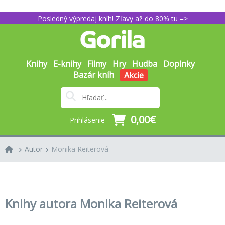
Posledný výpredaj kníh! Zľavy až do 80% tu =>
Knihy
E-knihy
Filmy
Hry
Hudba
Doplnky
Bazár kníh
Akcie
0,00€
Prihlásenie
Autor
Monika Reiterová
Knihy autora Monika Reiterová