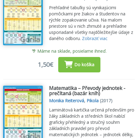
Prehľadné tabuľky sú vynikajúcimi
pomôckami pre žiakov a študentov na
rýchle zopakovanie učiva. Na malom
priestore sú v nich zhrnuté a prehľadne
usporiadané všetky najdôležitejšie údaje z
daného odboru.
Zobraziť viac
🌴 Máme na sklade, posielame ihneď.
1,50€
Do košíka
Matematika – Převody jednotek -
prečítaná (bazár kníh)
Monika Reiterová
,
Pikola
(2017)
Laminátová kartička určená především pro
žáky základních a středních škol nabízí
graficky přehledný a stručný souhrn
základních pravidel pro převod
matematických jednotek – jednotek délky,