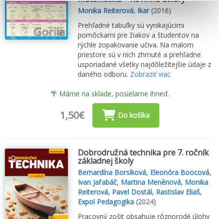
Monika Reiterová
,
Ikar
(2016)
Prehľadné tabuľky sú vynikajúcimi
pomôckami pre žiakov a študentov na
rýchle zopakovanie učiva. Na malom
priestore sú v nich zhrnuté a prehľadne
usporiadané všetky najdôležitejšie údaje z
daného odboru.
Zobraziť viac
🌴 Máme na sklade, posielame ihneď.
1,50€
Do košíka
Dobrodružná technika pre 7. ročník
základnej školy
Bernardína Borsíková
,
Eleonóra Boocová
,
Ivan Jařabáč
,
Martina Meněnová
,
Monika
Reiterová
,
Pavel Dostál
,
Rastislav Eliaš
,
Expol Pedagogika
(2024)
Pracovný zošit obsahuje rôznorodé úlohy