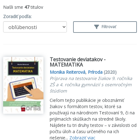
Našli sme
47
titulov
Zoradiť podľa:
Filtrovať
Testovanie deviatakov -
MATEMATIKA
Monika Reiterová
,
Príroda
(2020)
Príprava na testovanie žiakov 9. ročníka
ZŠ a 4. ročníka gymnázií s osemročným
štúdiom
Cieľom tejto publikácie je oboznámiť
žiakov s formátom testov, ktoré sa
používajú na národnom Testovaní 9, či na
prijímacích skúškach na stredné školy.
Nájdete tu tri druhy testov – v závislosti od
počtu úloh a času určeného na ich
riešenie...
Zobraziť viac