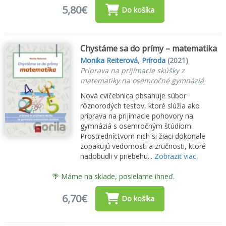
5,80€
Do košíka
Chystáme sa do prímy – matematika
Monika Reiterová
,
Príroda
(2021)
Príprava na prijímacie skúšky z
matematiky na osemročné gymnáziá
Nová cvičebnica obsahuje súbor
rôznorodých testov, ktoré slúžia ako
príprava na prijímacie pohovory na
gymnáziá s osemročným štúdiom.
Prostredníctvom nich si žiaci dokonale
zopakujú vedomosti a zručnosti, ktoré
nadobudli v priebehu...
Zobraziť viac
🌴 Máme na sklade, posielame ihneď.
6,70€
Do košíka