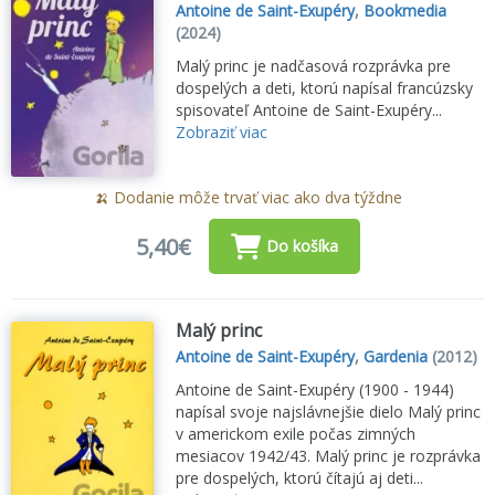
Antoine de Saint-Exupéry
,
Bookmedia
(2024)
Malý princ je nadčasová rozprávka pre
dospelých a deti, ktorú napísal francúzsky
spisovateľ Antoine de Saint-Exupéry...
Zobraziť viac
🍌 Dodanie môže trvať viac ako dva týždne
5,40€
Do košíka
Malý princ
Antoine de Saint-Exupéry
,
Gardenia
(2012)
Antoine de Saint-Exupéry (1900 - 1944)
napísal svoje najslávnejšie dielo Malý princ
v americkom exile počas zimných
mesiacov 1942/43. Malý princ je rozprávka
pre dospelých, ktorú čítajú aj deti...