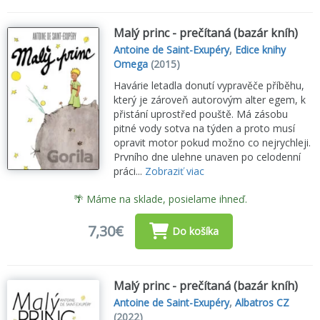
Malý princ - prečítaná (bazár kníh)
Antoine de Saint-Exupéry
,
Edice knihy
Omega
(2015)
Havárie letadla donutí vypravěče příběhu,
který je zároveň autorovým alter egem, k
přistání uprostřed pouště. Má zásobu
pitné vody sotva na týden a proto musí
opravit motor pokud možno co nejrychleji.
Prvního dne ulehne unaven po celodenní
práci...
Zobraziť viac
🌴 Máme na sklade, posielame ihneď.
7,30€
Do košíka
Malý princ - prečítaná (bazár kníh)
Antoine de Saint-Exupéry
,
Albatros CZ
(2022)