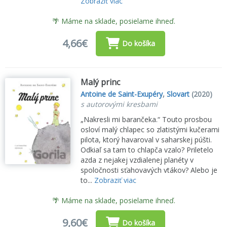
Zobraziť viac
🌴 Máme na sklade, posielame ihneď.
4,66€
Do košíka
Malý princ
Antoine de Saint-Exupéry
,
Slovart
(2020)
s autorovými kresbami
„Nakresli mi barančeka.“ Touto prosbou
osloví malý chlapec so zlatistými kučerami
pilota, ktorý havaroval v saharskej púšti.
Odkiaľ sa tam to chlapča vzalo? Priletelo
azda z nejakej vzdialenej planéty v
spoločnosti sťahovavých vtákov? Alebo je
to...
Zobraziť viac
🌴 Máme na sklade, posielame ihneď.
9,60€
Do košíka