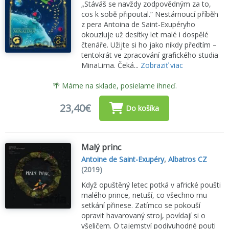
„Stáváš se navždy zodpovědným za to,
cos k sobě připoutal.“ Nestárnoucí příběh
z pera Antoina de Saint-Exupéryho
okouzluje už desítky let malé i dospělé
čtenáře. Užijte si ho jako nikdy předtím –
tentokrát ve zpracování grafického studia
MinaLima. Čeká...
Zobraziť viac
🌴 Máme na sklade, posielame ihneď.
23,40€
Do košíka
Malý princ
Antoine de Saint-Exupéry
,
Albatros CZ
(2019)
Když opuštěný letec potká v africké poušti
malého prince, netuší, co všechno mu
setkání přinese. Zatímco se pokouší
opravit havarovaný stroj, povídají si o
všeličem. O tajemství podivuhodné pouti