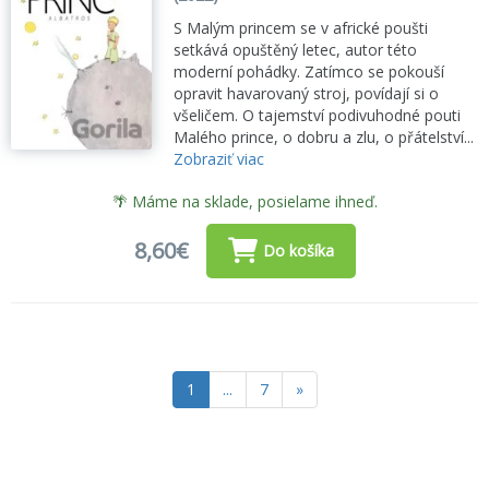
S Malým princem se v africké poušti
setkává opuštěný letec, autor této
moderní pohádky. Zatímco se pokouší
opravit havarovaný stroj, povídají si o
všeličem. O tajemství podivuhodné pouti
Malého prince, o dobru a zlu, o přátelství...
Zobraziť viac
🌴 Máme na sklade, posielame ihneď.
8,60€
Do košíka
1
...
7
»