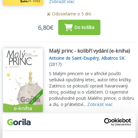
Zobraziť viac
🍌 Odosielame o 5 dní.
6,80€
Do košíka
Malý princ - kolibří vydání (e-kniha)
Antoine de Saint-Exupéry
,
Albatros SK
(2017)
S Malým princem se v africké poušti
setkává opuštěný letec, autor této knížky.
Zatímco se pokouší opravit havarovaný
stroj, povídají si o všeličem. O tajemství
podivuhodné pouti Malého prince, o dobru
a zlu, o přátelství...
Zobraziť viac
🌴 Okamžite na stiahnutie
4,36€
Do košíka