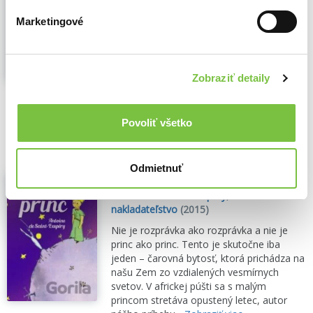
Marketingové
Zobraziť detaily
🌴 Máme na sklade, posielame ihneď.
7,80€
Povoliť všetko
Do košíka
Odmietnuť
Malý princ - prečítaná (bazár kníh)
Antoine De Saint-Exupéry
,
Ottovo
nakladateľstvo
(2015)
Nie je rozprávka ako rozprávka a nie je
princ ako princ. Tento je skutočne iba
jeden – čarovná bytosť, ktorá prichádza na
našu Zem zo vzdialených vesmírnych
svetov. V africkej púšti sa s malým
princom stretáva opustený letec, autor