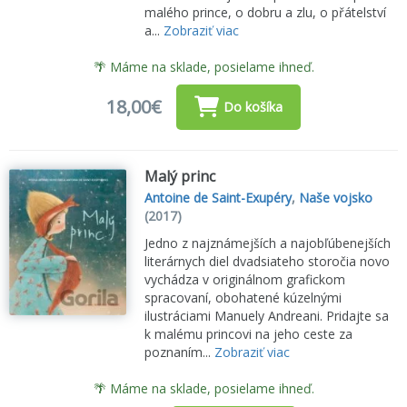
malého prince, o dobru a zlu, o přátelství
a...
Zobraziť viac
🌴 Máme na sklade, posielame ihneď.
18,00€
Do košíka
Malý princ
Antoine de Saint-Exupéry
,
Naše vojsko
(2017)
Jedno z najznámejších a najobľúbenejších
literárnych diel dvadsiateho storočia novo
vychádza v originálnom grafickom
spracovaní, obohatené kúzelnými
ilustráciami Manuely Andreani. Pridajte sa
k malému princovi na jeho ceste za
poznaním...
Zobraziť viac
🌴 Máme na sklade, posielame ihneď.