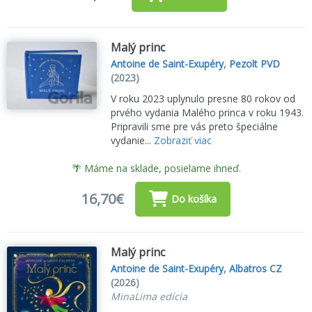
Malý princ
Antoine de Saint-Exupéry
,
Pezolt PVD
(2023)
V roku 2023 uplynulo presne 80 rokov od
prvého vydania Malého princa v roku 1943.
Pripravili sme pre vás preto špeciálne
vydanie...
Zobraziť viac
🌴 Máme na sklade, posielame ihneď.
16,70€
Do košíka
Malý princ
Antoine de Saint-Exupéry
,
Albatros CZ
(2026)
MinaLima edícia