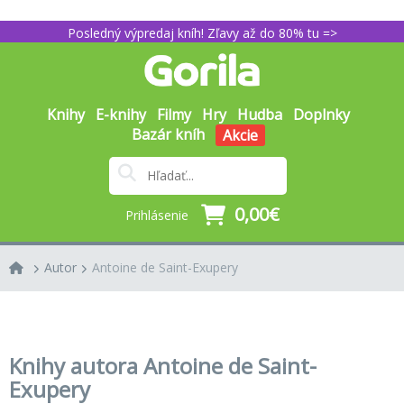
Posledný výpredaj kníh! Zľavy až do 80% tu =>
Knihy
E-knihy
Filmy
Hry
Hudba
Doplnky
Bazár kníh
Akcie
0,00€
Prihlásenie
Autor
Antoine de Saint-Exupery
Knihy autora Antoine de Saint-
Exupery