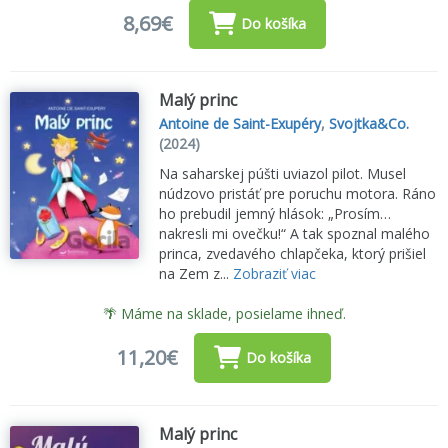
8,69€
Do košíka
Malý princ
Antoine de Saint-Exupéry
,
Svojtka&Co.
(2024)
Na saharskej púšti uviazol pilot. Musel
núdzovo pristáť pre poruchu motora. Ráno
ho prebudil jemný hlások: „Prosím…
nakresli mi ovečku!“ A tak spoznal malého
princa, zvedavého chlapčeka, ktorý prišiel
na Zem z...
Zobraziť viac
🌴 Máme na sklade, posielame ihneď.
11,20€
Do košíka
Malý princ