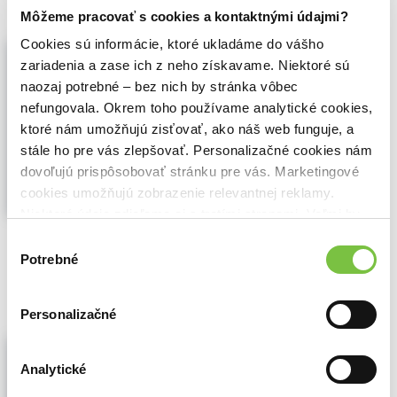
Môžeme pracovať s cookies a kontaktnými údajmi?
Cookies sú informácie, ktoré ukladáme do vášho
Malý princ - prečítaná (bazár kníh)
zariadenia a zase ich z neho získavame. Niektoré sú
Antoine de Saint-Exupéry
,
Pikola
(2018)
naozaj potrebné – bez nich by stránka vôbec
Kapesní vydání
nefungovala. Okrem toho používame analytické cookies,
Nesmrtelný příběh havarovaného letce a
ktoré nám umožňujú zisťovať, ako náš web funguje, a
Malého prince, plný fantazie, originálních
ilustrací, neopakovatelné atmosféry,
stále ho pre vás zlepšovať. Personalizačné cookies nám
nádherných obrazů i zajímavých myšlenek,
dovoľujú prispôsobovať stránku pre vás. Marketingové
opět ožívá, tentokrát ve vydání tak malém,
cookies umožňujú zobrazenie relevantnej reklamy.
aby se vám vešlo...
Zobraziť viac
Niektoré údaje zdieľame aj s tretími stranami. Veľmi by
nám pomohlo, keby sme mohli používať všetky tieto
🌴 Máme na sklade, posielame ihneď.
Výber
cookies.
Potrebné
súhlasu
4,40€
Do košíka
Personalizačné
Malý princ - prečítaná (bazár kníh)
Antoine de Saint-Exupéry
,
(2005)
Analytické
Dotisky r. 2005, [2007], 2009
Zobraziť viac