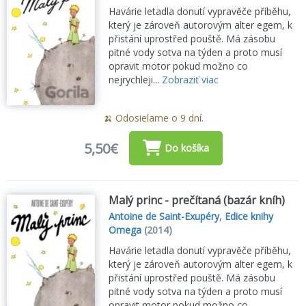
Havárie letadla donutí vypravěče příběhu,
který je zároveň autorovým alter egem, k
přistání uprostřed pouště. Má zásobu
pitné vody sotva na týden a proto musí
opravit motor pokud možno co
nejrychleji...
Zobraziť viac
🍌 Odosielame o 9 dní.
5,50€
Do košíka
Malý princ - prečítaná (bazár kníh)
Antoine de Saint-Exupéry
,
Edice knihy
Omega
(2014)
Havárie letadla donutí vypravěče příběhu,
který je zároveň autorovým alter egem, k
přistání uprostřed pouště. Má zásobu
pitné vody sotva na týden a proto musí
opravit motor pokud možno co