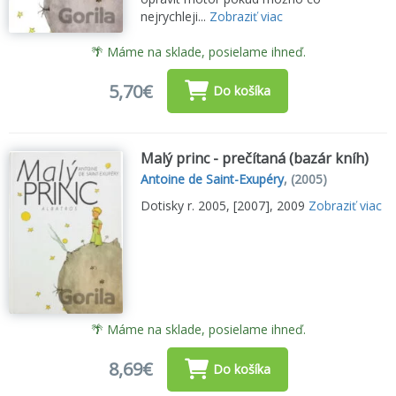
nejrychleji...
Zobraziť viac
🌴 Máme na sklade, posielame ihneď.
5,70€
Do košíka
Malý princ - prečítaná (bazár kníh)
Antoine de Saint-Exupéry
,
(2005)
Dotisky r. 2005, [2007], 2009
Zobraziť viac
🌴 Máme na sklade, posielame ihneď.
8,69€
Do košíka