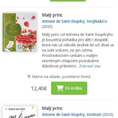
Malý princ
Antoine de Saint-Exupéry
,
Svojtka&Co.
(2025)
Malý princ od Antoina de Saint-Exupéryho
je kouzelná pohádka pro děti i dospělé,
která nás už několik desítek let učí dívat se
na svět srdcem, ne jen očima.
Prostřednictvím setkání s malým
vesmírným chlapcem poznáváme
důležitost přátelství...
Zobraziť viac
🌴 Máme na sklade, posielame ihneď.
12,40€
Do košíka
Malý princ
Antoine de Saint-Exupéry
,
Kontrast
(2023)