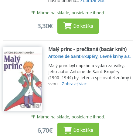
nášho príbehu...
Zobraziť viac
🌴 Máme na sklade, posielame ihneď.
3,30€
Do košíka
Malý princ - prečítaná (bazár kníh)
Antoine de Saint-Exupéry
,
Levné knihy a.s.
Malý princ byl napsán a vydán za války,
jeho autor Antoine de Saint-Exupéry
(1900–1944) byl letec a spisovatel známý i
svou...
Zobraziť viac
🌴 Máme na sklade, posielame ihneď.
6,70€
Do košíka