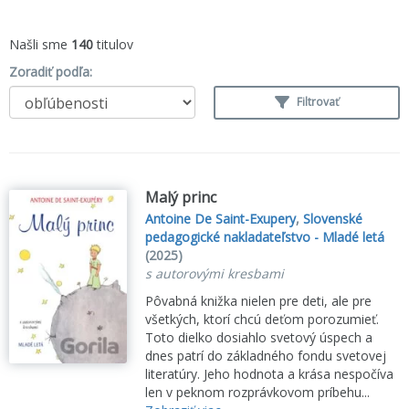
Našli sme
140
titulov
Zoradiť podľa:
Filtrovať
Malý princ
Antoine De Saint-Exupery
,
Slovenské
pedagogické nakladateľstvo - Mladé letá
(2025)
s autorovými kresbami
Pôvabná knižka nielen pre deti, ale pre
všetkých, ktorí chcú deťom porozumieť.
Toto dielko dosiahlo svetový úspech a
dnes patrí do základného fondu svetovej
literatúry. Jeho hodnota a krása nespočíva
len v peknom rozprávkovom príbehu...