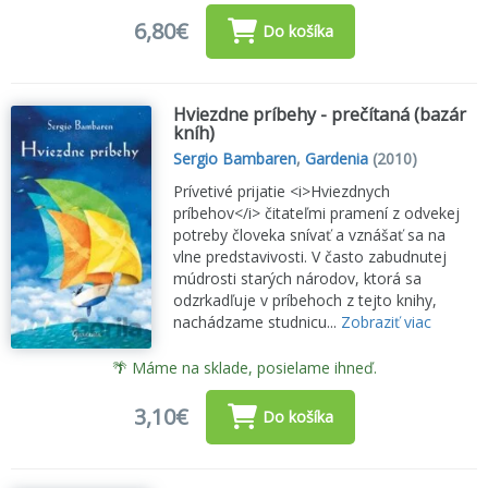
6,80€
Do košíka
Hviezdne príbehy - prečítaná (bazár
kníh)
Sergio Bambaren
,
Gardenia
(2010)
Prívetivé prijatie <i>Hviezdnych
príbehov</i> čitateľmi pramení z odvekej
potreby človeka snívať a vznášať sa na
vlne predstavivosti. V často zabudnutej
múdrosti starých národov, ktorá sa
odzrkadľuje v príbehoch z tejto knihy,
nachádzame studnicu...
Zobraziť viac
🌴 Máme na sklade, posielame ihneď.
3,10€
Do košíka