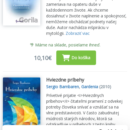
zameriava na opateru duše v
každodennom živote. Ak chceme
dosiahnuť v živote naplnenie a spokojnosť,
nemôžeme obchádzať podnety našej
duše. Autor nachádza inšpiráciu v
mytológii.
Zobraziť viac
🌴 Máme na sklade, posielame ihneď.
10,10€
Do košíka
Hviezdne príbehy
Sergio Bambaren
,
Gardenia
(2010)
Prívetivé prijatie <i>Hviezdnych
príbehov</i> čitateľmi pramení z odvekej
potreby človeka snívať a vznášať sa na
vlne predstavivosti. V často zabudnutej
múdrosti starých národov, ktorá sa
odzrkadľuje v príbehoch z tejto knihy,