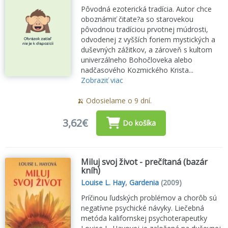
Pôvodná ezoterická tradícia. Autor chce
oboznámiť čitate?a so starovekou
pôvodnou tradíciou prvotnej múdrosti,
odvodenej z vyšších foriem mystických a
duševných zážitkov, a zároveň s kultom
univerzálneho Bohočloveka alebo
nadčasového Kozmického Krista...
Zobraziť viac
🍌 Odosielame o 9 dní.
3,62€
Do košíka
Miluj svoj život - prečítaná (bazár
kníh)
Louise L. Hay
,
Gardenia
(2009)
Príčinou ľudských problémov a chorôb sú
negatívne psychické návyky. Liečebná
metóda kalifornskej psychoterapeutky