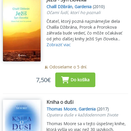
Chalíl Džibrán
,
Gardenia
(2010)
Očami ľudí, ktorí ho poznali
Čitateľ, ktorý pozná najznámejšie diela
Chalíla Džibrána, Prorok a Prorokova
záhrada bude vedieť, čo môže očakávať
od jeho ďalšej knihy Ježiš Syn človeka...
Zobraziť viac
🍌 Odosielame o 5 dní.
7,50€
Do košíka
Kniha o duši
Thomas Moore
,
Gardenia
(2017)
Opatera duše v každodennom živote
Thomas Moore sa v tejto úspešnej knihe,
ktorá vyšla vo viac než 30 jazykoch,