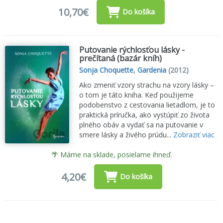
10,70€
Do košíka
Putovanie rýchlosťou lásky -
prečítaná (bazár kníh)
Sonja Choquette
,
Gardenia
(2012)
Ako zmeniť vzory strachu na vzory lásky –
o tom je táto kniha. Keď použijeme
podobenstvo z cestovania lietadlom, je to
praktická príručka, ako vystúpiť zo života
plného obáv a vydať sa na putovanie v
smere lásky a živého prúdu...
Zobraziť viac
🌴 Máme na sklade, posielame ihneď.
4,20€
Do košíka