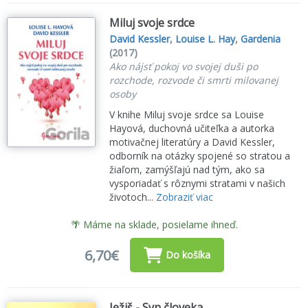
Miluj svoje srdce
David Kessler
,
Louise L. Hay
,
Gardenia
(2017)
Ako nájsť pokoj vo svojej duši po
rozchode, rozvode či smrti milovanej
osoby
V knihe Miluj svoje srdce sa Louise
Hayová, duchovná učiteľka a autorka
motivačnej literatúry a David Kessler,
odborník na otázky spojené so stratou a
žiaľom, zamýšľajú nad tým, ako sa
vysporiadať s rôznymi stratami v našich
životoch...
Zobraziť viac
🌴 Máme na sklade, posielame ihneď.
6,70€
Do košíka
Ježiš - Syn človeka