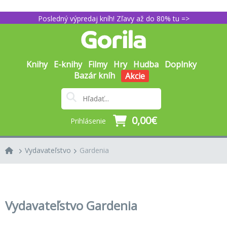
Posledný výpredaj kníh! Zľavy až do 80% tu =>
Knihy
E-knihy
Filmy
Hry
Hudba
Doplnky
Bazár kníh
Akcie
0,00€
Prihlásenie
Vydavateľstvo
Gardenia
Vydavateľstvo Gardenia