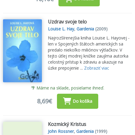
Uzdrav svoje telo
Louise L. Hay
,
Gardenia
(2009)
Najrozšírenejšia kniha Louise L. Hayovej -
len v Spojených štátoch amerických sa
predalo niekoľko miliónov výtlačkov. V
tejto útlej modrej knižke zaujíma autorka
celostný prístup k zdraviu a ukazuje na
úzke prepojenie ...
Zobraziť viac
🌴 Máme na sklade, posielame ihneď.
8,69€
Do košíka
Kozmický Kristus
John Rossner
,
Gardenia
(1999)