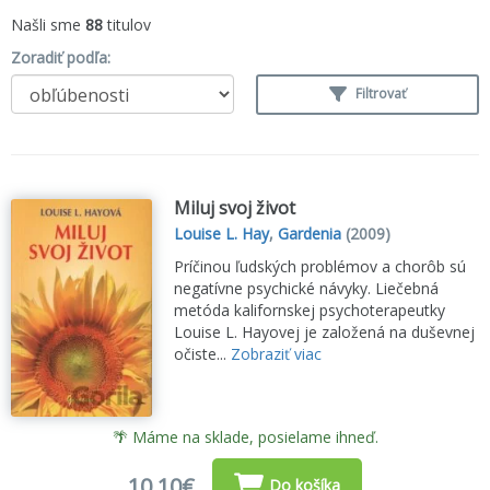
Našli sme
88
titulov
Zoradiť podľa:
Filtrovať
Miluj svoj život
Louise L. Hay
,
Gardenia
(2009)
Príčinou ľudských problémov a chorôb sú
negatívne psychické návyky. Liečebná
metóda kalifornskej psychoterapeutky
Louise L. Hayovej je založená na duševnej
očiste...
Zobraziť viac
🌴 Máme na sklade, posielame ihneď.
10,10€
Do košíka