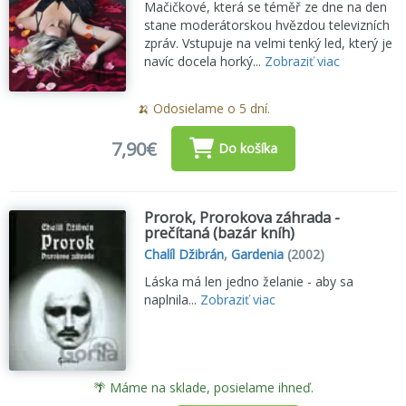
Mačičkové, která se téměř ze dne na den
stane moderátorskou hvězdou televizních
zpráv. Vstupuje na velmi tenký led, který je
navíc docela horký...
Zobraziť viac
🍌 Odosielame o 5 dní.
7,90€
Do košíka
Prorok, Prorokova záhrada -
prečítaná (bazár kníh)
Chalíl Džibrán
,
Gardenia
(2002)
Láska má len jedno želanie - aby sa
naplnila...
Zobraziť viac
🌴 Máme na sklade, posielame ihneď.