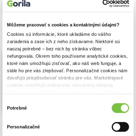
nachádzame studnicu...
Zobraziť viac
🌴 Máme na sklade, posielame ihneď.
Môžeme pracovať s cookies a kontaktnými údajmi?
6,80€
Do košíka
Cookies sú informácie, ktoré ukladáme do vášho
zariadenia a zase ich z neho získavame. Niektoré sú
naozaj potrebné – bez nich by stránka vôbec
Láska sa rodí v tebe
nefungovala. Okrem toho používame analytické cookies,
Louise L. Hay
,
Gardenia
(2024)
ktoré nám umožňujú zisťovať, ako náš web funguje, a
stále ho pre vás zlepšovať. Personalizačné cookies nám
Po rokoch osobnej práce s klientmi,
stovkách rôznych tvorivých dielní a
dovoľujú prispôsobovať stránku pre vás. Marketingové
intenzívnych kurzov po celom svete
cookies umožňujú zobrazenie relevantnej reklamy.
autorka pochopila, že existuje len jeden
Niektoré údaje zdieľame aj s tretími stranami. Veľmi by
spôsob ako vyriešiť každý problém alebo
nám pomohlo, keby sme mohli používať všetky tieto
vyliečiť každé ochorenie a...
Zobraziť viac
Výber
cookies.
Potrebné
súhlasu
🌴 Máme na sklade, posielame ihneď.
Personalizačné
9,69€
Do košíka