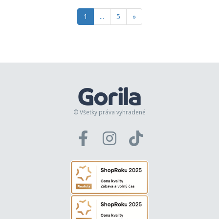
1
...
5
»
© Všetky práva vyhradené