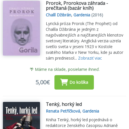
Prorok, Prorokova záhrada -
prečítaná (bazár kníh)
Chalíl Džibrán
,
Gardenia
(2016)
Lyrická próza Prorok (The Prophet) od
Chalíla Džibrána je jedným z
najpôvabnejších a najčítanejších klenotov
svetovej literatúry. Anglická verzia uzrela
svetlo sveta v jeseni 1923 v Kostole
svätého Marka v New Yorku, kde ju autor
sám predniesol...
Zobraziť viac
🌴 Máme na sklade, posielame ihneď.
5,00€
Do košíka
Tenký, horký led
Renata Petříčková
,
Gardenia
Kniha Tenký, horký led pojednává o
redaktorce ženského časopisu Adrianě