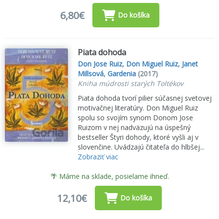
6,80€
Do košíka
Piata dohoda
Don Jose Ruiz
,
Don Miguel Ruiz
,
Janet
Millsová
,
Gardenia
(2017)
Kniha múdrosti starých Toltékov
Piata dohoda tvorí pilier súčasnej svetovej
motivačnej literatúry. Don Miguel Ruiz
spolu so svojím synom Donom Jose
Ruizom v nej nadväzujú na úspešný
bestseller Štyri dohody, ktoré vyšli aj v
slovenčine. Uvádzajú čitateľa do hlbšej...
Zobraziť viac
🌴 Máme na sklade, posielame ihneď.
12,10€
Do košíka