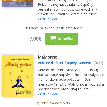
Ruizom v nej nadväzujú na úspešný
bestseller Štyri dohody, ktoré vyšli aj v
slovenčine. Uvádzajú čitateľa do hlbšej...
Zobraziť viac
🌴 Máme na sklade, posielame ihneď.
7,00€
Do košíka
Malý princ
Antoine de Saint-Exupéry
,
Gardenia
(2012)
Antoine de Saint-Exupéry (1900 - 1944)
napísal svoje najslávnejšie dielo Malý princ
v americkom exile počas zimných
mesiacov 1942/43. Malý princ je rozprávka
pre dospelých, ktorú čítajú aj deti...
Zobraziť viac
🍌 Odosielame o 5 dní.