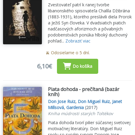
Zvestovateľ patrí k ranej tvorbe
libanonského spisovateľa Chalíla Džibrána
(1883-1931), ktorého preslávili diela Prorok
a Ježiš Syn človeka. V dvadsiatich piatich
nadčasových aforizmoch a pôvabných
podobenstvách ponúka hlboký duchovný
pohľad...
Zobraziť viac
🍌 Odosielame o 5 dní.
6,10€
Do košíka
Piata dohoda - prečítaná (bazár
kníh)
Don Jose Ruiz
,
Don Miguel Ruiz
,
Janet
Millsová
,
Gardenia
(2017)
Kniha múdrosti starých Toltékov
Piata dohoda tvorí pilier súčasnej svetovej
motivačnej literatúry. Don Miguel Ruiz
spolu so svojím synom Donom Jose