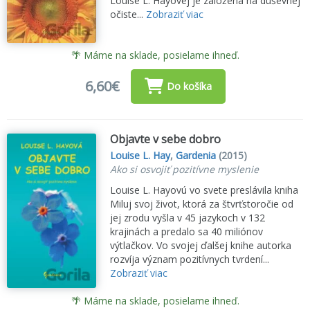
Louise L. Hayovej je založená na duševnej
očiste...
Zobraziť viac
🌴 Máme na sklade, posielame ihneď.
6,60€
Do košíka
Objavte v sebe dobro
Louise L. Hay
,
Gardenia
(2015)
Ako si osvojiť pozitívne myslenie
Louise L. Hayovú vo svete preslávila kniha
Miluj svoj život, ktorá za štvrťstoročie od
jej zrodu vyšla v 45 jazykoch v 132
krajinách a predalo sa 40 miliónov
výtlačkov. Vo svojej ďalšej knihe autorka
rozvíja význam pozitívnych tvrdení...
Zobraziť viac
🌴 Máme na sklade, posielame ihneď.