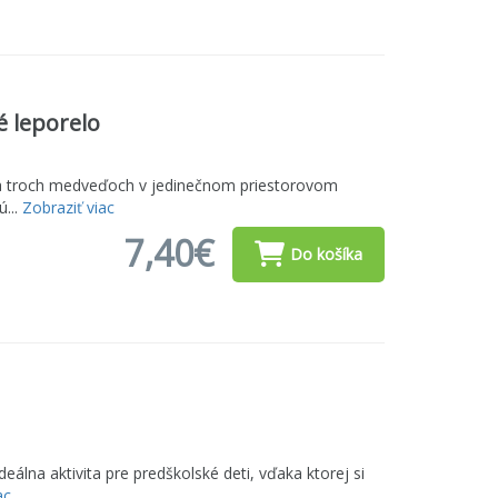
é leporelo
ke a troch medveďoch v jedinečnom priestorovom
ú...
Zobraziť viac
7,40€
Do košíka
deálna aktivita pre predškolské deti, vďaka ktorej si
ac