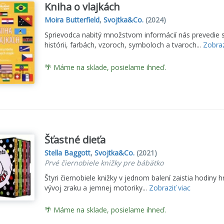
avuje okolitý svet, medzi Svojtka knihami nájdete nespočetné množstv
Kniha o vlajkách
Moira Butterfield
,
Svojtka&Co.
(2024)
Sprievodca nabitý množstvom informácií nás prevedie s
histórii, farbách, vzoroch, symboloch a tvaroch...
Zobraz
, ktoré zaručene uspokoja aj dospelého čitateľa. Svojtka má vo svojo
š tip: Kompletný kurz kreslenia, Barrington Barber
🌴 Máme na sklade, posielame ihneď.
a ponúka aj radu zábavných cestovateľských príbehov s množstvom ti
Náš tip:
Karavanom po Europe
Objavte skvelé knihy vydavateľstva Svo
 spolu s ich skvelými knihami.
Šťastné dieťa
Stella Baggott
,
Svojtka&Co.
(2021)
Prvé čiernobiele knižky pre bábätko
Štyri čiernobiele knižky v jednom balení zaistia hodiny
vývoj zraku a jemnej motoriky...
Zobraziť viac
🌴 Máme na sklade, posielame ihneď.