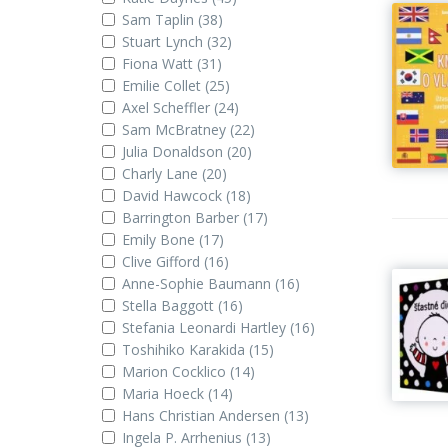
Ak už vaše dieťa vyrástlo z plienok a s radosťou obj
Sam Taplin
(38)
Kniha a puzzle: Vlajky celého sveta
Stuart Lynch
(32)
Pre kreatívne duše
Fiona Watt
(31)
Emilie Collet
(25)
Z detských kategórií sa plynulo presúvame ku knihám
Axel Scheffler
(24)
hobby, kreatívnou činnosťou a rozvíjaním talentov. Ná
Sam McBratney
(22)
Julia Donaldson
(20)
Raj pre všetkých cestovateľov
Charly Lane
(20)
Okrem cestopisov a cestovateľských príručiek Svojtk
David Hawcock
(18)
všeobecne, alebo pre konkrétne destinácie a krajiny. 
Barrington Barber
(17)
ilustrácií, bezbrehej fantázie a nekonečných možností
Emily Bone
(17)
Clive Gifford
(16)
Anne-Sophie Baumann
(16)
Stella Baggott
(16)
Stefania Leonardi Hartley
(16)
Toshihiko Karakida
(15)
Marion Cocklico
(14)
Maria Hoeck
(14)
Hans Christian Andersen
(13)
Ingela P. Arrhenius
(13)