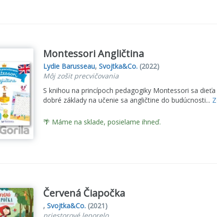
Montessori Angličtina
Lydie Barusseau
,
Svojtka&Co.
(2022)
Môj zošit precvičovania
S knihou na princípoch pedagogiky Montessori sa dieťa 
dobré základy na učenie sa angličtine do budúcnosti...
Z
🌴 Máme na sklade, posielame ihneď.
Červená Čiapočka
,
Svojtka&Co.
(2021)
priestorové leporelo