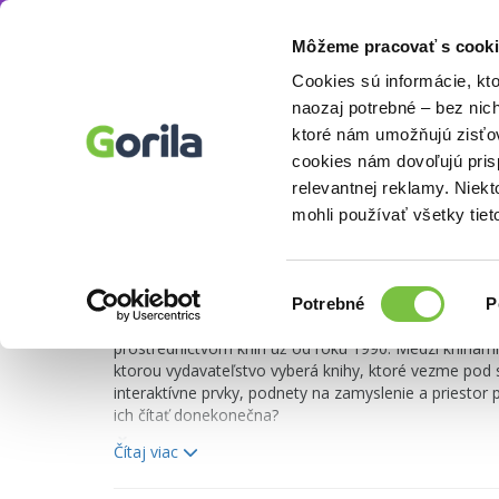
Môžeme pracovať s cooki
Vydavateľstvo
Svojtka&Co.
Knihy
E-knihy
Filmy
Cookies sú informácie, kt
naozaj potrebné – bez nic
ktoré nám umožňujú zisťov
cookies nám dovoľujú pri
Vydavateľstvo Svojtka knihy
relevantnej reklamy. Niek
mohli používať všetky tiet
Svojtka knihy, alebo správna vo
Výber
Potrebné
P
súhlasu
Vydavateľstvo Svojtka & Co je významným hráčom na
prostredníctvom kníh už od roku 1990. Medzi knihami, z
ktorou vydavateľstvo vyberá knihy, ktoré vezme pod sv
interaktívne prvky, podnety na zamyslenie a priestor
ich čítať donekonečna?
Čo robí Svojtka knihy jednými z najl
Čítaj viac
Krása strieda nádheru Vizuálne spracovanie je jedn