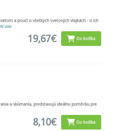
o titulov pre vášho malého prieskumníka. Náš tip:
vetom a poučí o všetkých svetových vlajkách - o ich
iť viac
m repertoári množstvo titulov, ktoré sa zaoberajú
19,67€
Do košíka
pov a trikov od
Lonely Planet
, či už pre cestovanie
jtka & Co a nechajte sa uniesť do sveta nádherných
 hrania a skúmania, predstavujú ideálnu pomôcku pre
8,10€
Do košíka