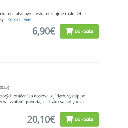
ánkami a plstenými prvkami zaujme malé deti a
y...
Zobraziť viac
6,90€
Do košíka
2020)
torých otáčaní sa doslova tají dych. Vystúp po
haj vzniknúť pohoria, zisti, ako sa pohybovali
20,10€
Do košíka