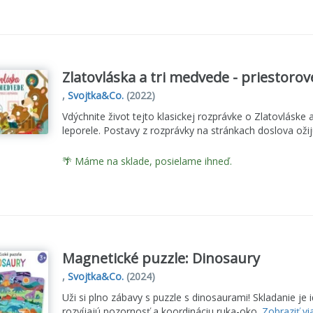
Zlatovláska a tri medvede - priestorov
,
Svojtka&Co.
(2022)
Vdýchnite život tejto klasickej rozprávke o Zlatovlás
leporele. Postavy z rozprávky na stránkach doslova ožij
🌴 Máme na sklade, posielame ihneď.
Magnetické puzzle: Dinosaury
,
Svojtka&Co.
(2024)
Uži si plno zábavy s puzzle s dinosaurami! Skladanie je i
rozvíjajú pozornosť a koordináciu ruka-oko.
Zobraziť vi