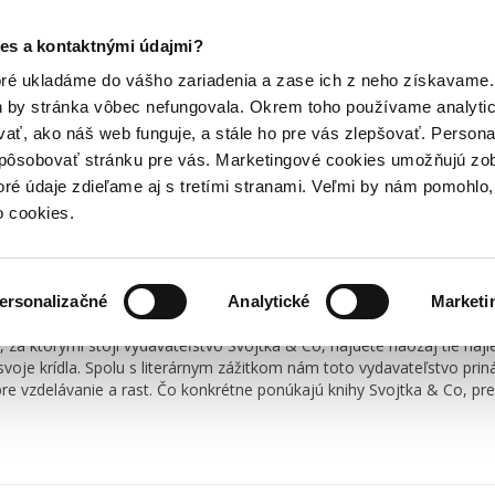
Posledný výpredaj kníh! Zľavy až do 80% tu =>
es a kontaktnými údajmi?
Hry
Hudba
Doplnky
Bazár kníh
oré ukladáme do vášho zariadenia a zase ich z neho získavame.
h by stránka vôbec nefungovala. Okrem toho používame analyti
ať, ako náš web funguje, a stále ho pre vás zlepšovať. Persona
spôsobovať stránku pre vás. Marketingové cookies umožňujú zo
toré údaje zdieľame aj s tretími stranami. Veľmi by nám pomohl
o cookies.
ľba pre každého čitateľa
ersonalizačné
Analytické
Marketi
 našom knižnom trhu. Hoci sa môže zdať nováčikom medzi viac znám
a ktorými stojí vydavateľstvo Svojtka & Co, nájdete naozaj tie najlepši
oje krídla. Spolu s literárnym zážitkom nám toto vydavateľstvo priná
 pre vzdelávanie a rast. Čo konkrétne ponúkajú knihy Svojtka & Co, p
epších na trhu?
oducho WOW.