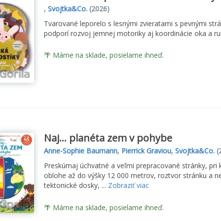
,
Svojtka&Co.
(2026)
Tvarované leporelo s lesnými zvieratami s pevnými str
podporí rozvoj jemnej motoriky aj koordinácie oka a ruk
🌴 Máme na sklade, posielame ihneď.
Naj... planéta zem v pohybe
Anne-Sophie Baumann
,
Pierrick Graviou
,
Svojtka&Co.
(
Preskúmaj úchvatné a veľmi prepracované stránky, pri k
oblohe až do výšky 12 000 metrov, roztvor stránku a nec
tektonické dosky, ...
Zobraziť viac
🌴 Máme na sklade, posielame ihneď.