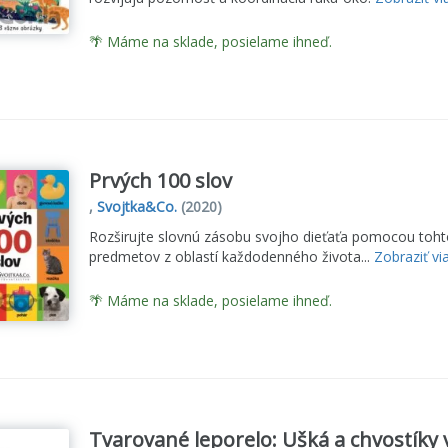
🌴 Máme na sklade, posielame ihneď.
Prvých 100 slov
,
Svojtka&Co.
(2020)
Rozširujte slovnú zásobu svojho dieťaťa pomocou tohto
predmetov z oblastí každodenného života...
Zobraziť vi
🌴 Máme na sklade, posielame ihneď.
Tvarované leporelo: Ušká a chvostíky v