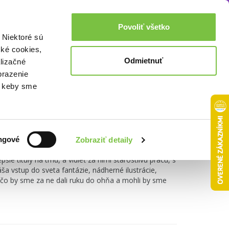
Akcie a zľavy
0,00€
Povoliť všetko
Prihlásenie
 Niektoré sú
cké cookies,
Odmietnuť
lizačné
brazenie
o, keby sme
ngové
Zobraziť detaily
ymi vydavateľstvami, na Slovensku prináša radosť
e tituly na trhu, a vidieť za nimi starostlivú prácu, s
ša vstup do sveta fantázie, nádherné ilustrácie,
rečo by sme za ne dali ruku do ohňa a mohli by sme