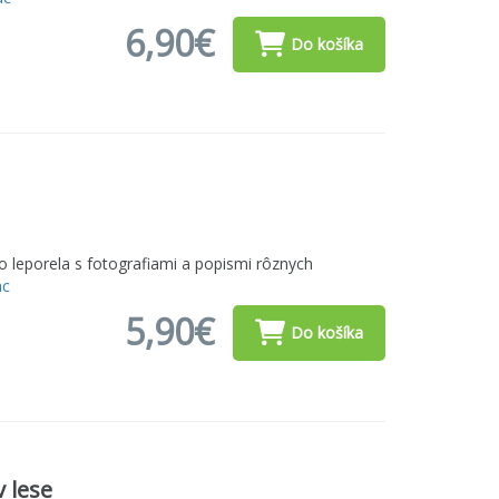
6,90€
Do košíka
 leporela s fotografiami a popismi rôznych
ac
5,90€
Do košíka
 lese