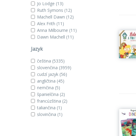
Jo Lodge
(13)
Ruth Symons
(12)
Machell Dawn
(12)
Alex Frith
(11)
Anna Milbourne
(11)
Dawn Machell
(11)
Jazyk
čeština
(5335)
slovenčina
(3959)
cudzí jazyk
(56)
angličtina
(45)
nemčina
(5)
španielčina
(2)
francúzština
(2)
taliančina
(1)
slovinčina
(1)