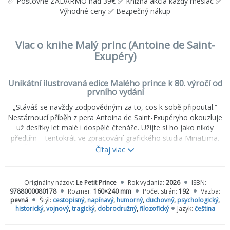
✅ Poštovné ZADARMO nad 39€ ✅ Knižná akcia každý mesiac ✅
Výhodné ceny ✅ Bezpečný nákup
Viac o knihe Malý princ (Antoine de Saint-
Exupéry)
Unikátní ilustrovaná edice Malého prince k 80. výročí od
prvního vydání
„Stáváš se navždy zodpovědným za to, cos k sobě připoutal.“
Nestárnoucí příběh z pera Antoina de Saint-Exupéryho okouzluje
už desítky let malé i dospělé čtenáře. Užijte si ho jako nikdy
předtím – tentokrát ve zpracování grafického studia MinaLima.
Čeká vás více než 100 nových ilustrací a 8 interaktivních
Čítaj viac
posuvných prvků, které oživují klíčové okamžiky vyprávění. Toto
výpravné vydání potěší každého, kdo chce Malého prince znovu
prožít očima dítěte a se srdcem otevřeným zázrakům.
Originálny názov:
Le Petit Prince
Rok vydania:
2026
ISBN:
9788000080178
Rozmer:
160×240 mm
Počet strán:
192
Väzba:
pevná
Štýl:
cestopisný
,
napínavý
,
humorný
,
duchovný
,
psychologický
,
historický
,
vojnový
,
tragický
,
dobrodružný
,
filozofický
Jazyk:
čeština