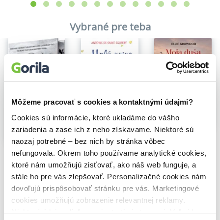
Vybrané pre teba
Môžeme pracovať s cookies a kontaktnými údajmi?
Cookies sú informácie, ktoré ukladáme do vášho
Na sklade
Na sklade
zariadenia a zase ich z neho získavame. Niektoré sú
Malý princ
Moja duša zostala v Osvienčime
naozaj potrebné – bez nich by stránka vôbec
Antoine De Saint-Exupery
Ellie Midwood
4,66€
Threshing Day (Wing and Claw Collection)
nefungovala. Okrem toho používame analytické cookies,
12,80€
Rebecca Yarros
ktoré nám umožňujú zisťovať, ako náš web funguje, a
24,61€
stále ho pre vás zlepšovať. Personalizačné cookies nám
dovoľujú prispôsobovať stránku pre vás. Marketingové
cookies umožňujú zobrazenie relevantnej reklamy.
Niektoré údaje zdieľame aj s tretími stranami. Veľmi by