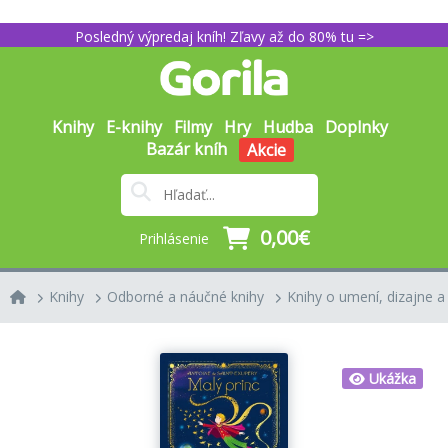
Posledný výpredaj kníh! Zľavy až do 80% tu =>
Knihy
E-knihy
Filmy
Hry
Hudba
Doplnky
Bazár kníh
Akcie
0,00€
Prihlásenie
Knihy
Odborné a náučné knihy
Knihy o umení, dizajne a
Ukážka