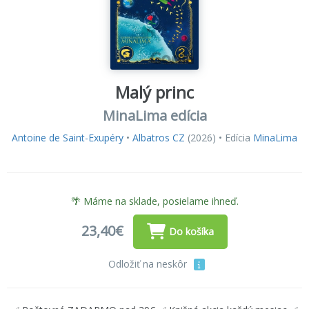
Malý princ
MinaLima edícia
Antoine de Saint-Exupéry
•
Albatros CZ
(2026) • Edícia
MinaLima
🌴 Máme na sklade, posielame ihneď.
23,40€
Do košíka
Odložiť na neskôr