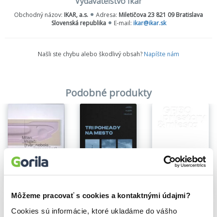
Vydavateľstvo Ikar
pre každého, kto vie, že aj funkčné veci môžu byť krásne.
Obchodný názov:
IKAR, a.s.
Adresa:
Miletičova 23 821 09 Bratislava
Slovenská republika
E-mail:
ikar@ikar.sk
Našli ste chybu alebo škodlivý obsah?
Napíšte nám
Podobné produkty
Na sklade
Tri pohľady na mesto
Na sklade
[tvár_nebola_rozpoznaná]
Môžeme pracovať s cookies a kontaktnými údajmi?
Hajduk Michal
,
Milan Husár
Milan Vagač
GFI 30: priestory & miesta
28,60€
Cookies sú informácie, ktoré ukladáme do vášho
7,50€
Kolektív GFI