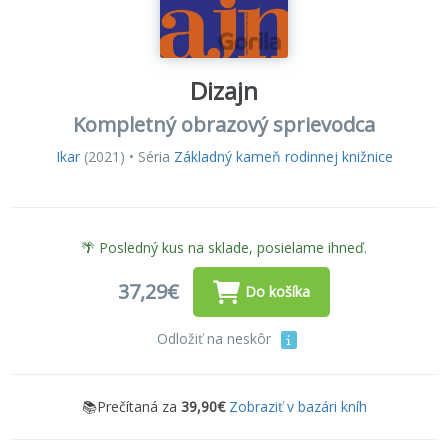
Dizajn
Kompletný obrazový sprievodca
Ikar
(2021) • Séria
Základný kameň rodinnej knižnice
🌴 Posledný kus na sklade, posielame ihneď.
37,29€
Do košíka
Odložiť na neskôr
📚Prečítaná za
39,90€
Zobraziť v bazári kníh