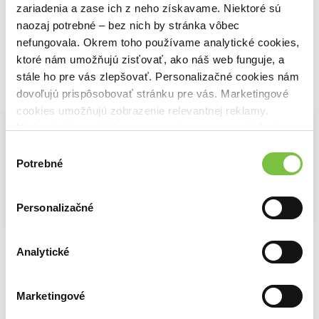
59,50€
zariadenia a zase ich z neho získavame. Niektoré sú
naozaj potrebné – bez nich by stránka vôbec
nefungovala. Okrem toho používame analytické cookies,
ktoré nám umožňujú zisťovať, ako náš web funguje, a
stále ho pre vás zlepšovať. Personalizačné cookies nám
Vybrané pre teba
dovoľujú prispôsobovať stránku pre vás. Marketingové
cookies umožňujú zobrazenie relevantnej reklamy.
Niektoré údaje zdieľame aj s tretími stranami. Veľmi by
nám pomohlo, keby sme mohli používať všetky tieto
Výber
cookies.
Potrebné
súhlasu
Na sklade
Personalizačné
Na sklade
Umenie
Na sklade
The History of Graphic Design
33,70€
Design of the 20th Century
Jens Müller
Analytické
Charlotte Fiell
,
Peter Fiell
18,89€
17,20€
Marketingové