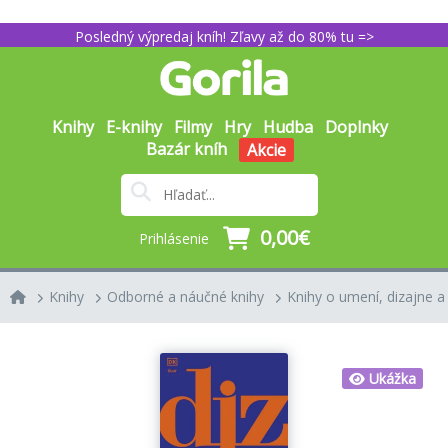
Posledný výpredaj kníh! Zľavy až do 80% tu =>
Knihy
E-knihy
Filmy
Hry
Hudba
Doplnky
Bazár kníh
Akcie
0,00€
Prihlásenie
Knihy
Odborné a náučné knihy
Knihy o umení, dizajne a
Ukážka