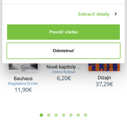
Ďalšie z kategórie Knihy o dejinách dizajnu
Zobraziť detaily
Viac z tejto kategórie
Povoliť všetko
Odmietnuť
Nové kapitoly z dejín dizajnu
Zdeno Kolesár
6,20€
Dizajn
Bauhaus
37,29€
Magdalena Droste
11,90€