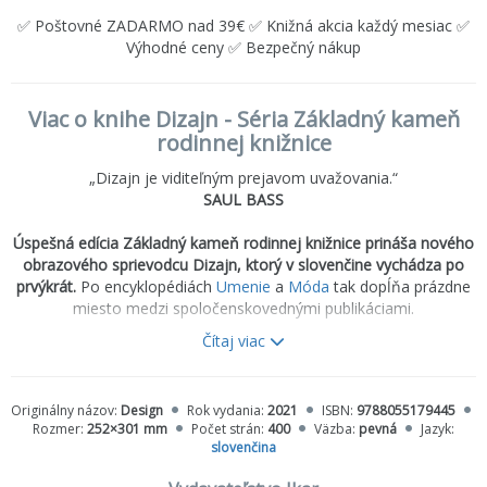
✅ Poštovné ZADARMO nad 39€ ✅ Knižná akcia každý mesiac ✅
Výhodné ceny ✅ Bezpečný nákup
Viac o knihe Dizajn - Séria Základný kameň
rodinnej knižnice
„Dizajn je viditeľným prejavom uvažovania.“
SAUL BASS
Úspešná edícia Základný kameň rodinnej knižnice prináša nového
obrazového sprievodcu
Dizaj
n, ktorý v slovenčine vychádza po
prvýkrát.
Po encyklopédiách
Umenie
a
Móda
tak dopĺňa prázdne
miesto medzi spoločenskovednými publikáciami.
Čítaj viac
Vplyv zásadných hnutí v dizajne, nástup nových technológií a
predstavivosť originálnych tvorcov prispeli k vytvoreniu
ohromujúcej rozmanitosti foriem a funkcií všetkého, čo nás
Originálny názov:
Design
Rok vydania:
2021
ISBN:
9788055179445
obklopuje. Táto prehľadná publikácia prináša to najlepšie z tvorby
Rozmer:
252×301 mm
Počet strán:
400
Väzba:
pevná
Jazyk:
najslávnejších autorov – aj v podobe časových osí, ktoré sledujú
slovenčina
vývoj výrobkov. Zrozumiteľne predstavuje dejiny dizajnu a môže
byť zdrojom inšpirácie nielen pre profesionálnych dizajnérov, ale