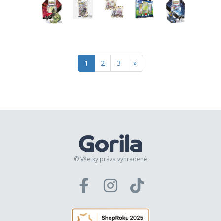
1
2
3
»
© Všetky práva vyhradené