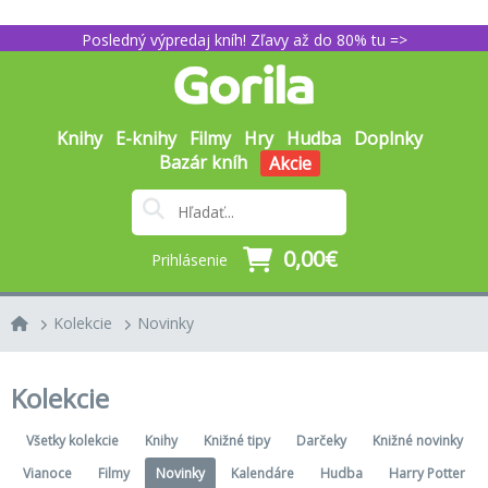
Posledný výpredaj kníh! Zľavy až do 80% tu =>
Knihy
E-knihy
Filmy
Hry
Hudba
Doplnky
Bazár kníh
Akcie
0,00€
Prihlásenie
Kolekcie
Novinky
Kolekcie
Všetky kolekcie
Knihy
Knižné tipy
Darčeky
Knižné novinky
Vianoce
Filmy
Novinky
Kalendáre
Hudba
Harry Potter