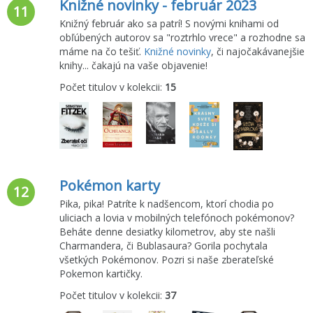
Knižné novinky - február 2023
11
Knižný február ako sa patrí! S novými knihami od
obľúbených autorov sa "roztrhlo vrece" a rozhodne sa
máme na čo tešiť.
Knižné novinky
, či najočakávanejšie
knihy... čakajú na vaše objavenie!
Počet titulov v kolekcii:
15
Pokémon karty
12
Pika, pika! Patríte k nadšencom, ktorí chodia po
uliciach a lovia v mobilných telefónoch pokémonov?
Beháte denne desiatky kilometrov, aby ste našli
Charmandera, či Bublasaura? Gorila pochytala
všetkých Pokémonov. Pozri si naše zberateľské
Pokemon kartičky.
Počet titulov v kolekcii:
37