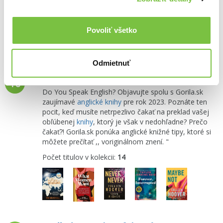
Počet titulov v kolekcii:
22
Povoliť všetko
Odmietnuť
Anglické knižné novinky 2023
10
Do You Speak English? Objavujte spolu s Gorila.sk
zaujímavé
anglické knihy
pre rok 2023. Poznáte ten
pocit, keď musíte netrpezlivo čakať na preklad vašej
obľúbenej
knihy
, ktorý je však v nedohľadne? Prečo
čakať?! Gorila.sk ponúka anglické knižné tipy, ktoré si
môžete prečítať ,, voriginálnom znení. "
Počet titulov v kolekcii:
14