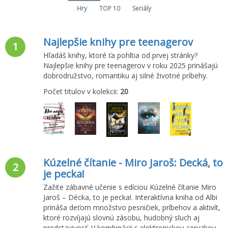
Hry
TOP 10
Seriály
Najlepšie knihy pre teenagerov
1
Hľadáš knihy, ktoré ťa pohltia od prvej stránky?
Najlepšie knihy pre teenagerov v roku 2025 prinášajú
dobrodružstvo, romantiku aj silné životné príbehy.
Počet titulov v kolekcii:
20
Kúzelné čítanie - Miro Jaroš: Decká, to
2
je pecka!
Zažite zábavné učenie s edíciou Kúzelné čítanie Miro
Jaroš – Décka, to je pecka!. Interaktívna kniha od Albi
prináša deťom množstvo pesničiek, príbehov a aktivít,
ktoré rozvíjajú slovnú zásobu, hudobný sluch aj
predstavivosť. V kombinácii s elektronickou ceruzkou