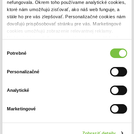
nefungovala. Okrem toho používame analytické cookies,
knižný svet.
ktoré nám umožňujú zisťovať, ako náš web funguje, a
Počet titulov v kolekcii:
15
stále ho pre vás zlepšovať. Personalizačné cookies nám
dovoľujú prispôsobovať stránku pre vás. Marketingové
cookies umožňujú zobrazenie relevantnej reklamy.
Niektoré údaje zdieľame aj s tretími stranami. Veľmi by
nám pomohlo, keby sme mohli používať všetky tieto
Výber
cookies.
Potrebné
súhlasu
Hudobné novinky 2023
8
Vitaj v našej hudobnej džungli. Poskladali sme pre
teba najlepšie
hudobné novinky
a albumy pre rok
Personalizačné
2023.
Počet titulov v kolekcii:
21
Analytické
Marketingové
Filmové novinky 2023
9
Pozrite si, na ktoré
filmové novinky
na DVD a Blu-ray
sa tento rok najviac tešiť.
Zobraziť detaily