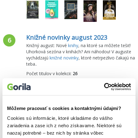
Knižné novinky august 2023
6
Knižný august: Nové
knihy
, na ktoré sa môžete tešiť!
Uhorková sezóna v knihách? Ani náhodou! V auguste
vychádzajú
knižné novinky
, ktoré netrpezlivo čakajú na
teba..
Počet titulov v kolekcii:
26
Môžeme pracovať s cookies a kontaktnými údajmi?
Knižné novinky júl 2023
7
Cookies sú informácie, ktoré ukladáme do vášho
Knižný JÚL: Nové
knihy
, na ktoré sa môžete tešiť!
zariadenia a zase ich z neho získavame. Niektoré sú
Uhorková sezóna v knihách? Ani náhodou! V júli
naozaj potrebné – bez nich by stránka vôbec
vychádzajú
knižné novinky
, ktoré netrpezlivo očakáva