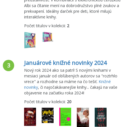
Albi sa čítanie mení na dobrodružstvo plné zvukov a
prekvapení. Ideálny darček pre deti, ktoré milujú
interaktívne knihy.
Počet titulov v kolekcii:
2
Januárové knižné novinky 2024
3
Nový rok 2024 ako sa patrí! S novými knihami v
mesiaci január od obľúbených autorov sa "roztrhlo
vrece" a rozhodne sa máme na čo tešiť.
Knižné
novinky
, či najočakávanejšie knihy... čakajú na vaše
objavenie na začiatku roka 2024!
Počet titulov v kolekcii:
20