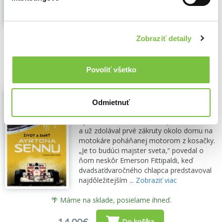
Prost a Ayrton Senna...
Zobraziť viac
🌴 Máme na sklade, posielame ihneď.
Zobraziť detaily
13,90€
Do košíka
Povoliť všetko
Život a smrť Ayrtona Sennu
Odmietnuť
Richard Williams
,
mamaš
(2024)
Ayrton Senna ešte nevedel poriadne chodiť
a už zdolával prvé zákruty okolo domu na
motokáre poháňanej motorom z kosačky.
„Je to budúci majster sveta,“ povedal o
ňom neskôr Emerson Fittipaldi, keď
dvadsaťdvaročného chlapca predstavoval
najdôležitejším ...
Zobraziť viac
🌴 Máme na sklade, posielame ihneď.
Do košíka