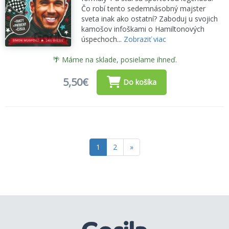
Čo robí tento sedemnásobný majster
sveta inak ako ostatní? Zaboduj u svojich
kamošov infoškami o Hamiltonových
úspechoch...
Zobraziť viac
🌴 Máme na sklade, posielame ihneď.
5,50€
Do košíka
1
2
»