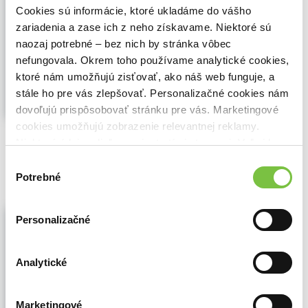
Niki Lauda
,
Timy Partners
(2022)
Cookies sú informácie, ktoré ukladáme do vášho
Autobiografia
zariadenia a zase ich z neho získavame. Niektoré sú
naozaj potrebné – bez nich by stránka vôbec
Autobiografia legendy Formuly 1. Príbeh o
prekonávaní smrti, strachu a dosahovaní
nefungovala. Okrem toho používame analytické cookies,
neskutočnej slávy.
Zobraziť viac
ktoré nám umožňujú zisťovať, ako náš web funguje, a
stále ho pre vás zlepšovať. Personalizačné cookies nám
dovoľujú prispôsobovať stránku pre vás. Marketingové
cookies umožňujú zobrazenie relevantnej reklamy.
🌴 Máme na sklade, posielame ihneď.
Niektoré údaje zdieľame aj s tretími stranami. Veľmi by
13,70€
nám pomohlo, keby sme mohli používať všetky tieto
Do košíka
Výber
cookies.
Potrebné
súhlasu
Senna verzus Prost
Personalizačné
Malcolm Folley
,
Petit Press
(2024)
Príbeh najväčšej rivality v F1
Analytické
Koncom osemdesiatych a začiatkom
deväťdesiatych rokov 20. storočia sa vo
Formule 1 odohrával strhujúci súboj. Stáli
proti sebe dvaja veľkí šampióni – Alain
Marketingové