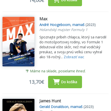
14,00€
Max
André Hoogeboom
,
mamaš
(2023)
Holandský majster Formuly 1
Spoznajte príbeh chlapca, ktorý sa narodil
do motošportovej rodiny, vo Formule 1
debutoval ešte skôr, než mal vodičský
preukaz, a svoju prvú veľkú cenu vyhral
ako 18-ročný...
Zobraziť viac
🌴 Máme na sklade, posielame ihneď.
13,70€
Do košíka
James Hunt
Gerald Donaldson
,
mamaš
(2023)