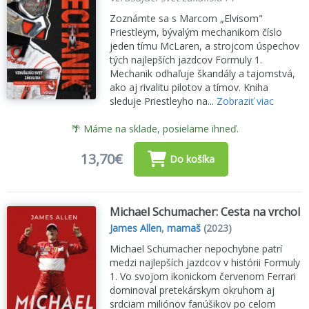
Zoznámte sa s Marcom „Elvisom"
Priestleym, bývalým mechanikom číslo
jeden tímu McLaren, a strojcom úspechov
tých najlepších jazdcov Formuly 1.
Mechanik odhaľuje škandály a tajomstvá,
ako aj rivalitu pilotov a tímov. Kniha
sleduje Priestleyho na...
Zobraziť viac
🌴 Máme na sklade, posielame ihneď.
13,70€
Do košíka
Michael Schumacher: Cesta na vrchol
James Allen
,
mamaš
(2023)
Michael Schumacher nepochybne patrí
medzi najlepších jazdcov v histórii Formuly
1. Vo svojom ikonickom červenom Ferrari
dominoval pretekárskym okruhom aj
srdciam miliónov fanúšikov po celom