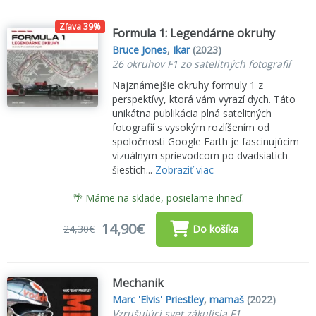
Zľava 39%
Formula 1: Legendárne okruhy
Bruce Jones
,
Ikar
(2023)
26 okruhov F1 zo satelitných fotografií
Najznámejšie okruhy formuly 1 z
perspektívy, ktorá vám vyrazí dych. Táto
unikátna publikácia plná satelitných
fotografií s vysokým rozlíšením od
spoločnosti Google Earth je fascinujúcim
vizuálnym sprievodcom po dvadsiatich
šiestich...
Zobraziť viac
🌴 Máme na sklade, posielame ihneď.
14,90€
24,30€
Do košíka
Mechanik
Marc 'Elvis' Priestley
,
mamaš
(2022)
Vzrušujúci svet zákulisia F1