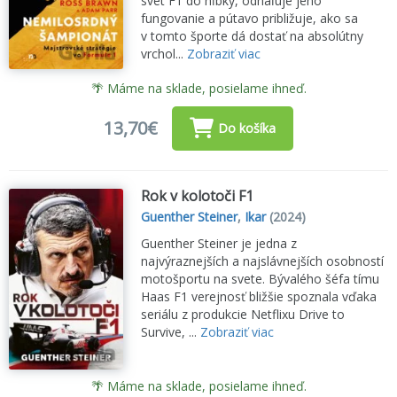
svet F1 do hĺbky, odhaľuje jeho
fungovanie a pútavo približuje, ako sa
v tomto športe dá dostať na absolútny
vrchol...
Zobraziť viac
🌴 Máme na sklade, posielame ihneď.
13,70€
Do košíka
Rok v kolotoči F1
Guenther Steiner
,
Ikar
(2024)
Guenther Steiner je jedna z
najvýraznejších a najslávnejších osobností
motošportu na svete. Bývalého šéfa tímu
Haas F1 verejnosť bližšie spoznala vďaka
seriálu z produkcie Netflixu Drive to
Survive, ...
Zobraziť viac
🌴 Máme na sklade, posielame ihneď.