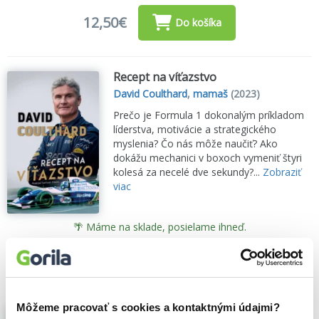
12,50€
Do košíka
Recept na víťazstvo
David Coulthard
,
mamaš
(2023)
Prečo je Formula 1 dokonalým príkladom
líderstva, motivácie a strategického
myslenia? Čo nás môže naučiť? Ako
dokážu mechanici v boxoch vymeniť štyri
kolesá za necelé dve sekundy?...
Zobraziť
viac
🌴 Máme na sklade, posielame ihneď.
13,70€
Do košíka
Môžeme pracovať s cookies a kontaktnými údajmi?
Do pekla a späť