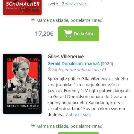
svete...
Zobraziť viac
🌴 Máme na sklade, posielame ihneď.
17,20€
Do košíka
Gilles Villeneuve
Gerald Donaldson
,
mamaš
(2024)
Život legendárneho jazdca F1
Spoznajte príbeh Gilla Villeneuva, jedného
z najikonickejších a najobľúbenejších
jazdcov Formuly 1. V tejto pútavej biografii
sa Gerald Donaldson ponára do života a
kariéry nebojácneho Kanaďana, ktorý si
získal srdcia fanúšikov po celom svete a
dodnes...
Zobraziť viac
🌴 Máme na sklade, posielame ihneď.