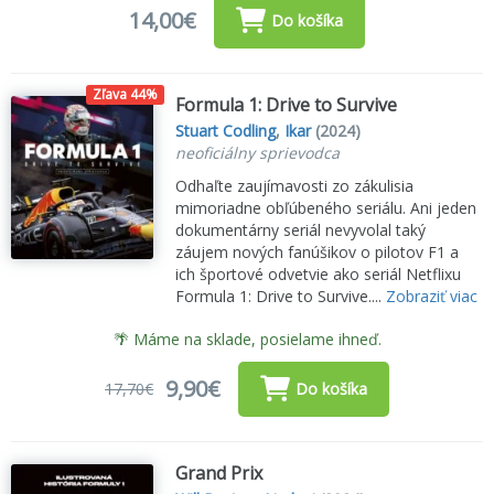
14,00€
Do košíka
Zľava 44%
Formula 1: Drive to Survive
Stuart Codling
,
Ikar
(2024)
neoficiálny sprievodca
Odhaľte zaujímavosti zo zákulisia
mimoriadne obľúbeného seriálu. Ani jeden
dokumentárny seriál nevyvolal taký
záujem nových fanúšikov o pilotov F1 a
ich športové odvetvie ako seriál Netflixu
Formula 1: Drive to Survive....
Zobraziť viac
🌴 Máme na sklade, posielame ihneď.
9,90€
17,70€
Do košíka
Grand Prix