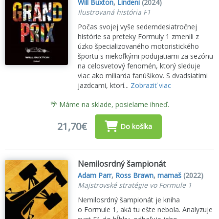
Will Buxton
,
Lindeni
(2024)
Ilustrovaná história F1
Počas svojej vyše sedemdesiatročnej
histórie sa preteky Formuly 1 zmenili z
úzko špecializovaného motoristického
športu s niekoľkými podujatiami za sezónu
na celosvetový fenomén, ktorý sleduje
viac ako miliarda fanúšikov. S dvadsiatimi
jazdcami, ktorí...
Zobraziť viac
🌴 Máme na sklade, posielame ihneď.
21,70€
Do košíka
Nemilosrdný šampionát
Adam Parr
,
Ross Brawn
,
mamaš
(2022)
Majstrovské stratégie vo Formule 1
Nemilosrdný šampionát je kniha
o Formule 1, aká tu ešte nebola. Analyzuje