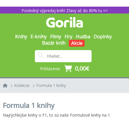
Posledný výpredaj kníh! Zľavy až do 80% tu =>
Knihy
E-knihy
Filmy
Hry
Hudba
Doplnky
Bazár kníh
Akcie
0,00€
Prihlásenie
Kolekcie
Formula 1 knihy
Formula 1 knihy
Najrýchlejšie knihy o F1, to sú naše Formulové knihy na 1.