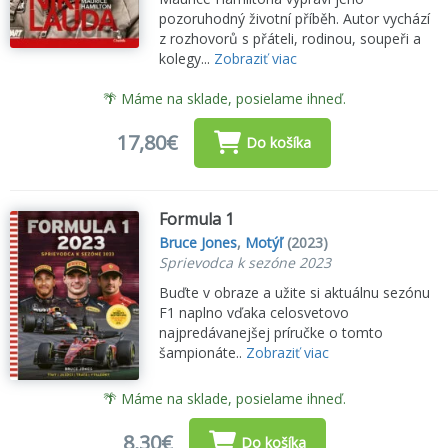
pozoruhodný životní příběh. Autor vychází
z rozhovorů s přáteli, rodinou, soupeři a
kolegy...
Zobraziť viac
🌴 Máme na sklade, posielame ihneď.
17,80€
Do košíka
Formula 1
Bruce Jones
,
Motýľ
(2023)
Sprievodca k sezóne 2023
Buďte v obraze a užite si aktuálnu sezónu
F1 naplno vďaka celosvetovo
najpredávanejšej príručke o tomto
šampionáte..
Zobraziť viac
🌴 Máme na sklade, posielame ihneď.
8,30€
Do košíka