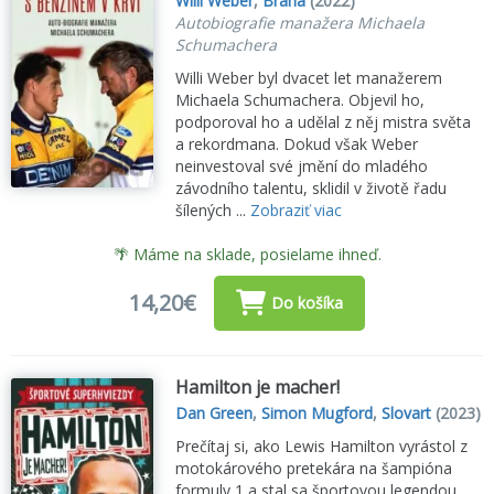
Willi Weber
,
Brána
(2022)
Autobiografie manažera Michaela
Schumachera
Willi Weber byl dvacet let manažerem
Michaela Schumachera. Objevil ho,
podporoval ho a udělal z něj mistra světa
a rekordmana. Dokud však Weber
neinvestoval své jmění do mladého
závodního talentu, sklidil v životě řadu
šílených ...
Zobraziť viac
🌴 Máme na sklade, posielame ihneď.
14,20€
Do košíka
Hamilton je macher!
Dan Green
,
Simon Mugford
,
Slovart
(2023)
Prečítaj si, ako Lewis Hamilton vyrástol z
motokárového pretekára na šampióna
formuly 1 a stal sa športovou legendou.