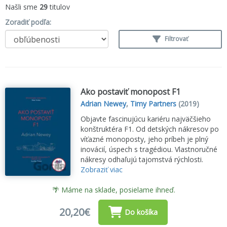
Našli sme
29
titulov
Zoradiť podľa:
Filtrovať
Ako postaviť monopost F1
Adrian Newey
,
Timy Partners
(2019)
Objavte fascinujúcu kariéru najväčšieho
konštruktéra F1. Od detských nákresov po
víťazné monoposty, jeho príbeh je plný
inovácií, úspech s tragédiou. Vlastnoručné
nákresy odhaľujú tajomstvá rýchlosti.
Zobraziť viac
🌴 Máme na sklade, posielame ihneď.
20,20€
Do košíka