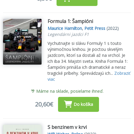
Formula 1: Šampióni
Maurice Hamilton
,
Petit Press
(2022)
Legendárni jazdci F1
Vychutnajte si slávu Formuly 1 s touto
výnimočnou knihou. Je poctou skvelým
jazdcom, ktorí sa dostali až na vrchol. Je
ich iba 34. Majstri sveta. Kniha Formula 1:
Šampióni prináša ich dramatické a neraz
tragické príbehy. Sprevádzajú ich...
Zobraziť
viac
🌴 Máme na sklade, posielame ihneď.
20,60€
Do košíka
S benzinem v krvi