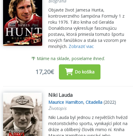
Biografia
Objavte život Jamesa Hunta,
kontroverzného šampióna Formuly 1 z
roku 1976. Táto kniha od Geralda
Donaldsona vykresľuje fascinujúcu
postavu, ktorá priniesla tomuto športu
nových fanúšikov a stala sa vzorom pre
mnohých.
Zobraziť viac
🌴 Máme na sklade, posielame ihneď.
17,20€
Do košíka
Niki Lauda
Maurice Hamilton
,
Citadella
(2022)
Životopis
Niki Lauda byl jednou z největších hvězd
motoristického sportu, vynikající pilot na
dráze a oblíbený člověk mimo ní. Kniha
Maurice Hamiltona vypráví jeho