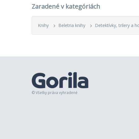
Zaradené v kategóriách
29.
Nevi
30.
Klbk
Knihy
Beletria knihy
Detektívky, trilery a h
31.
V ti
32.
Brem
33.
Mač
34.
Taj
35.
Dám
© Všetky práva vyhradené
36.
Rem
37.
Kon