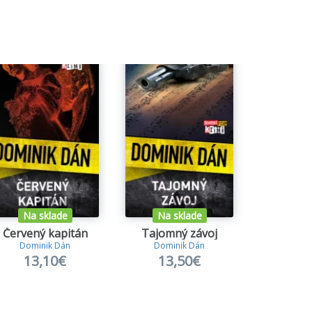
Na sklade
Na sklade
Na s
Červený kapitán
Tajomný závoj
Dominik Dán
Dominik Dán
Domin
13,10€
13,50€
13