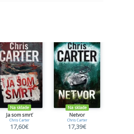
danom poradí - každá z nich ponúka
Na sklade
Na sklade
Ja som smrť
Netvor
Let la
Chris Carter
Chris Carter
Sissel 
17,60€
17,39€
15