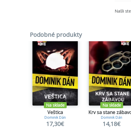
jeho ti
Ešte st
Našli st
Knihy
D
plnohod
Podobné produkty
1.
Popol
2.
Nehan
3.
Bešti
4.
Sára
5.
Cela 
6.
Červe
Na sklade
Na sklade
Veštica
Krv sa stane zábav
7.
Hriec
Dominik Dán
Dominik Dán
17,30€
14,18€
8.
Kniež