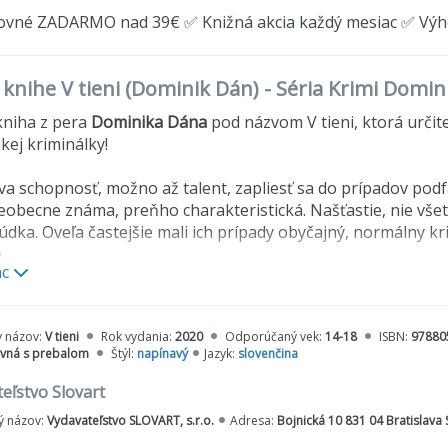
ovné ZADARMO nad 39€ ✅ Knižná akcia každý mesiac ✅ Vý
o knihe V tieni (Dominik Dán) - Séria Krimi Domi
kniha z pera
Dominika Dána
pod názvom V tieni, ktorá urči
kej kriminálky!
a schopnosť, možno až talent, zapliesť sa do prípadov po
eobecne známa, preňho charakteristická. Našťastie, nie všet
údka. Oveľa častejšie mali ich prípady obyčajný, normálny k
.
ac
om zbesilých deväťdesiatych rokov vstupuje na scénu najzná
stopy v troch krajinách. Krauzovi nikto neverí, že bude pokr
y názov:
V tieni
Rok vydania:
2020
Odporúčaný vek:
14-18
ISBN:
97880
ení a vrážd.
Márne bojuje s vrchnosťou, aby sa sústredili ib
vná s prebalom
Štýl:
napínavý
Jazyk:
slovenčina
ky.
rauzovej logike stojí vrahova šikovná taktika - medzi útokm
eľstvo Slovart
 možno odkaz, nevedia detektívi vylúštiť. Práve počas jednej 
 názov:
Vydavateľstvo SLOVART, s.r.o.
Adresa:
Bojnická 10 831 04 Bratislava
ezlivosť, postreh, dedukciu. Krauz netuší, či sa nepredvídate