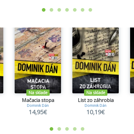
emných klamstiev
ha
holapka
- priame pokračovanie románu Mucha
dňa
š iba dvakrát
- voľné pokračovanie knihy >
Cela číslo 17
podpätkoch
né srdce
Na sklade
Na sklade
Mačacia stopa
List zo záhrobia
l
Dominik Dán
Dominik Dán
14,95€
10,19€
ka a netvor
nik