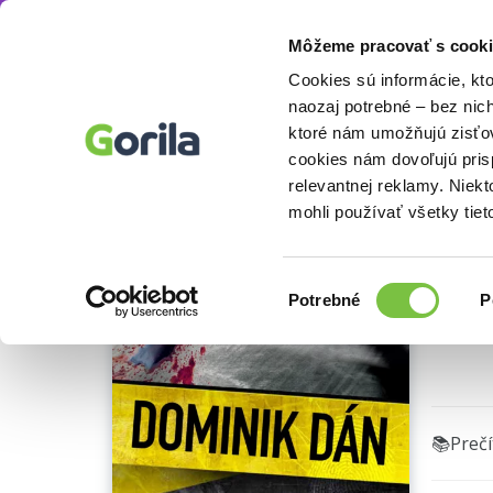
Môžeme pracovať s cooki
Knihy
Beletria knihy
Detektívky, trilery a 
Knihy
E-knihy
Filmy
Cookies sú informácie, kt
naozaj potrebné – bez nic
ktoré nám umožňujú zisťov
V t
cookies nám dovoľujú pri
Ukážka
relevantnej reklamy. Niek
Domini
mohli používať všetky tiet
Výber
Potrebné
P
súhlasu
🌴 Máme
📚Preč