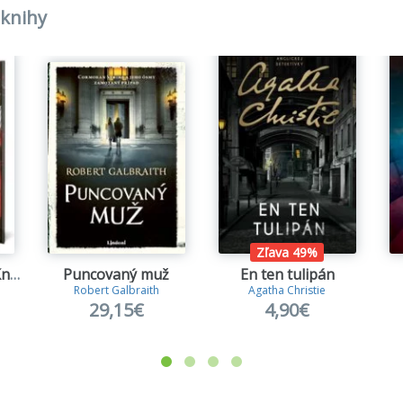
 knihy
inným sa neodpúšťa
ou nohou v hrobe
nie je voda
ná fatamorgána
ť na druhom brehu
ne zla
Zľava 49%
retka na dva ťahy
Pomsta je krvavá (Kniha prvá)
Puncovaný muž
En ten tulipán
Robert Galbraith
Agatha Christie
 zo záhrobia
29,15€
4,90€
ša zo zátoky
ovaní zaživa