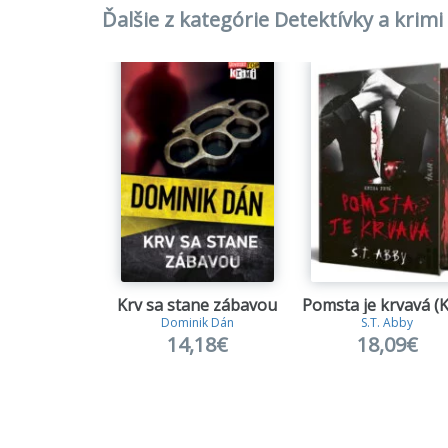
Ďalšie z kategórie Detektívky a krimi
19.
Nev
20.
Jedn
21.
Krv 
22.
Než
23.
Smr
24.
Kore
25.
Ciga
Krv sa stane zábavou
Dominik Dán
S.T. Abby
26.
List
14,18€
18,09€
27.
Venu
28.
Poch