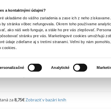
Posledný výpredaj kníh! Zľavy až do 80% tu =>
es a kontaktnými údajmi?
horory
Detektívky a krimi knihy
V tieni
Hry
Hudba
Doplnky
Bazár kníh
oré ukladáme do vášho zariadenia a zase ich z neho získavame.
h by stránka vôbec nefungovala. Okrem toho používame analyti
ať, ako náš web funguje, a stále ho pre vás zlepšovať. Persona
ieni
spôsobovať stránku pre vás. Marketingové cookies umožňujú zo
toré údaje zdieľame aj s tretími stranami. Veľmi by nám pomohl
k Dán
•
Slovart
(2020) • Séria
Krimi Dominika Dána
• Edícia
Sl
o cookies.
ersonalizačné
Analytické
Marketi
 na sklade, posielame ihneď.
ítaná za
8,75€
Zobraziť v bazári kníh