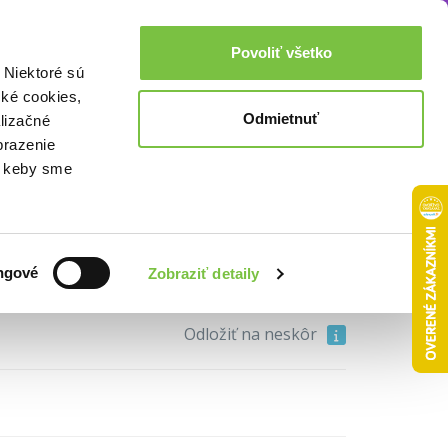
Akcie a zľavy
0,00€
Povoliť všetko
Prihlásenie
 Niektoré sú
cké cookies,
Odmietnuť
lizačné
brazenie
o, keby sme
ovenské TOP krimi
• 31. diel
11,20€
ngové
Zobraziť detaily
Do košíka
Odložiť na neskôr