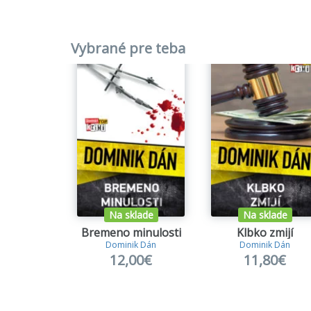
9.
Noc t
Vybrané pre teba
10.
Muc
11.
Muc
12.
Stu
13.
Žije
14.
Na 
15.
Kože
Na sklade
Na sklade
Bremeno minulosti
Klbko zmijí
16.
Uzo
Dominik Dán
Dominik Dán
12,00€
11,80€
17.
Krás
18.
Bás