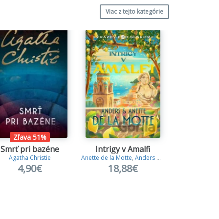
Viac z tejto kategórie
Zľava 51%
Smrť pri bazéne
Intrigy v Amalfi
Kam si sa
Agatha Christie
Anette de la Motte
,
Anders de la Motte
Andrea
4,90€
18,88€
14,