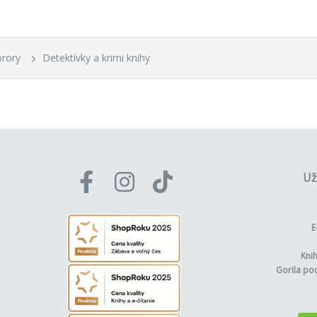
eš dňa, nevieš hodiny
o zmijí
orory
Detektívky a krimi knihy
eni
eno minulosti
acia stopa
- voľné pokračovanie románu
Bremeno minulost
omný závoj
Už
a kontra strelec
E
iniscencie
Kni
ečne normálna vražda
Gorila po