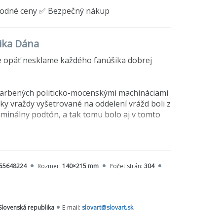
hodné ceny ✅ Bezpečný nákup
nika Dána
te opäť nesklame každého fanúšika dobrej
dfarbených politicko-mocenskými machináciami
ky vraždy vyšetrované na oddelení vrážd boli z
riminálny podtón, a tak tomu bolo aj v tomto
mejší sériový vrah Ondrej, zanechávajúci
ačovať, že stoja na začiatku série brutálnych
55648224
Rozmer:
140×215 mm
Počet strán:
304
a na ponožkového vraha - neveria mu, obávajú
i robí nepochopiteľne dlhé pauzy, ktorých
z nich sa stala bizarná vražda, ktorá preverila
 Slovenská republika
E-mail:
slovart@slovart.sk
ľne rýchlo zaktivizoval ponožkový vrah alebo z