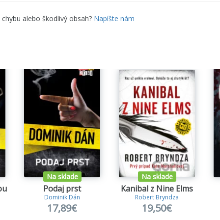
eňa vystúpil nový.
ále bojujú s Ondrejom alebo sa im niekto pletie pod nohy?
e chybu alebo škodlivý obsah?
Napíšte nám
ominika Dána
(knihy, okrem výnimiek, nie je nutné čítať v 
notný zážitok :))
 všetkých zarovná
ebné neviniatko
a
číslo 17
ný kapitán
Na sklade
Na sklade
ou
Podaj prst
Kanibal z Nine Elms
h náš každodenný
Dominik Dán
Robert Bryndza
17,89€
19,50€
a Smrť