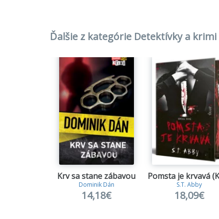
21.
Krv 
Ďalšie z kategórie Detektívky a krimi
22.
Než
23.
Smr
24.
Kore
25.
Ciga
26.
List
27.
Venu
28.
Poch
Krv sa stane zábavou
Dominik Dán
S.T. Abby
29.
Nevi
14,18€
18,09€
30.
Klbk