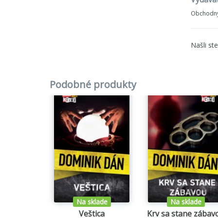
plnohod
Obchodný
1.
Popol
Našli st
2.
Nehan
3.
Bešti
Podobné produkty
4.
Sára
5.
Cela 
6.
Červe
7.
Hriec
8.
Kniež
9.
Noc t
Na sklade
Na sklade
Veštica
Krv sa stane zábav