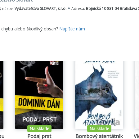
notný zážitok :))
 názov:
Vydavateľstvo SLOVART, s.r.o.
Adresa:
Bojnická 10 831 04 Bratislava
 všetkých zarovná
e chybu alebo škodlivý obsah?
Napíšte nám
ebné neviniatko
a
číslo 17
ný kapitán
h náš každodenný
a Smrť
emných klamstiev
Na sklade
Na sklade
ou
Podaj prst
Bombový atentátnik
Vi