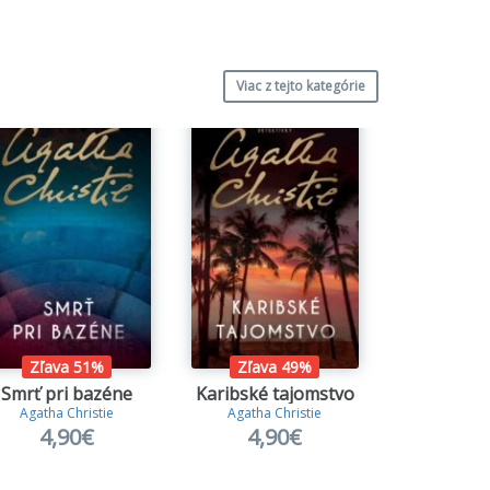
Viac z tejto kategórie
Zľava 51%
Zľava 49%
Smrť pri bazéne
Karibské tajomstvo
Intrigy v
Agatha Christie
Agatha Christie
Anette de la Mo
4,90€
4,90€
18,