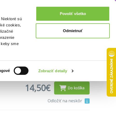
Akcie a zľavy
0,00€
Povoliť všetko
Prihlásenie
 Niektoré sú
cké cookies,
Odmietnuť
lizačné
brazenie
o, keby sme
ý zlom, postúpil o stupienok vyššie
ovenské TOP krimi
• 16. diel
ngové
Zobraziť detaily
14,50€
Do košíka
Odložiť na neskôr