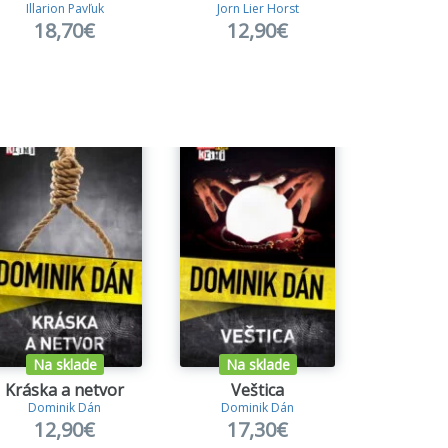
Illarion Pavľuk
Jorn Lier Horst
Jan
18,70€
12,90€
13
Na sklade
Na sklade
Na s
Kráska a netvor
Veštica
Na pod
Dominik Dán
Dominik Dán
Domin
12,90€
17,30€
16