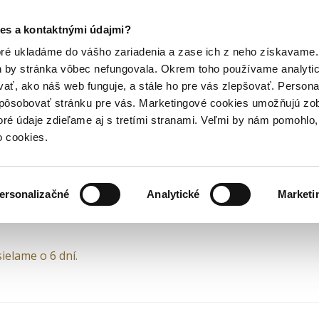
Posledný výpredaj kníh! Zľavy až do 80% tu =>
es a kontaktnými údajmi?
horory
Detektívky a krimi knihy
Uzol
Hry
Hudba
Doplnky
Bazár kníh
oré ukladáme do vášho zariadenia a zase ich z neho získavame.
h by stránka vôbec nefungovala. Okrem toho používame analyti
ať, ako náš web funguje, a stále ho pre vás zlepšovať. Persona
ol
spôsobovať stránku pre vás. Marketingové cookies umožňujú zo
toré údaje zdieľame aj s tretími stranami. Veľmi by nám pomohl
u 1988 nastal v kariére Richarda Krauza významn
o cookies.
chôdzkara sa stal detektív....
k Dán
•
Slovart
(2012) • Séria
Krimi Dominika Dána
• Edícia
Sl
ersonalizačné
Analytické
Marketi
ielame o 6 dní.