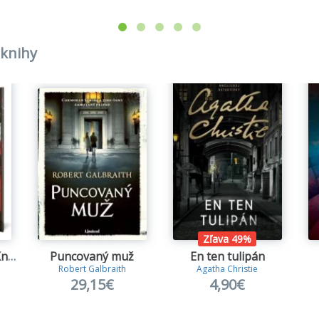
nie je voda
 knihy
ná fatamorgána
ť na druhom brehu
ne zla
retka na dva ťahy
 zo záhrobia
ša zo zátoky
Zľava 49%
ovaní zaživa
Pomsta je krvavá (Kniha prvá)
Puncovaný muž
En ten tulipán
Robert Galbraith
Agatha Christie
eš dňa, nevieš hodiny
29,15€
4,90€
o zmijí