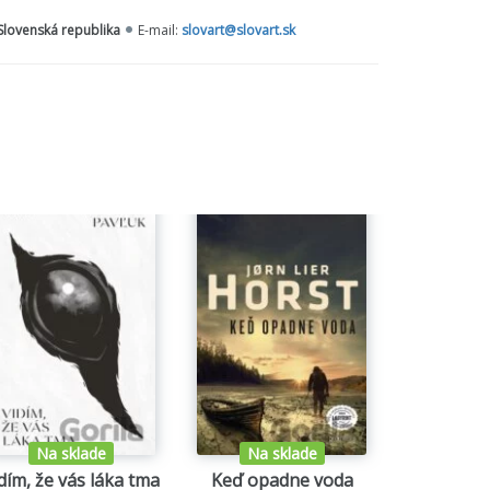
 Slovenská republika
E-mail:
slovart@slovart.sk
Na sklade
Na sklade
Na s
dím, že vás láka tma
Keď opadne voda
H