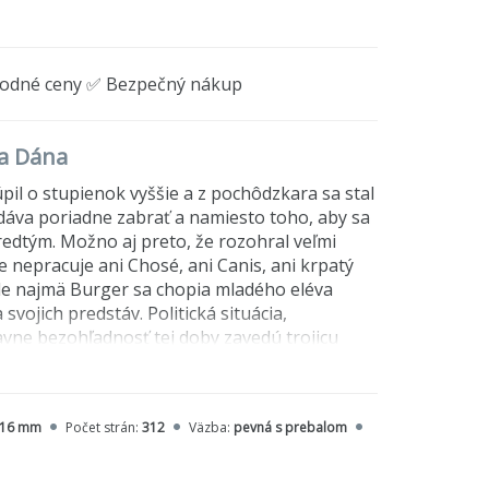
hodné ceny ✅ Bezpečný nákup
ka Dána
il o stupienok vyššie a z pochôdzkara sa stal
u dáva poriadne zabrať a namiesto toho, aby sa
 predtým. Možno aj preto, že rozohral veľmi
 nepracuje ani Chosé, ani Canis, ani krpatý
 ale najmä Burger sa chopia mladého eléva
vojich predstáv. Politická situácia,
lavne bezohľadnosť tej doby zavedú trojicu
nuce sa po celej štátnej hranici so západným
ek, vražda, ktorá mala zničiť Krauzovu kariéru
zseknúť ho, nevie. Zažíva niečo, s čím sa
216 mm
Počet strán:
312
Väzba:
pevná s prebalom
danom poradí - každá z nich ponúka