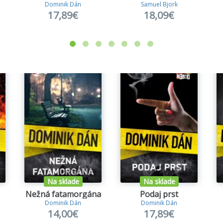
ha
Dominik Dán
Samuel Bjork
17,89€
18,09€
holapka
- priame pokračovanie románu Mucha
dňa
š iba dvakrát
- voľné pokračovanie knihy >
Cela číslo 17
podpätkoch
né srdce
l
ka a netvor
nik
Na sklade
Na sklade
Nežná fatamorgána
Podaj prst
inným sa neodpúšťa
Dominik Dán
Dominik Dán
14,00€
17,89€
ou nohou v hrobe