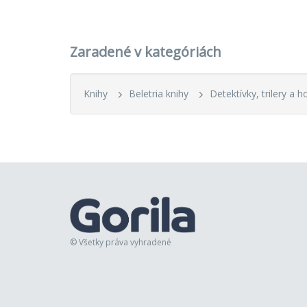
31.
V ti
Zaradené v kategóriách
32.
Brem
33.
Mač
Knihy
Beletria knihy
Detektívky, trilery a h
34.
Taj
35.
Dám
36.
Rem
37.
Kon
© Všetky práva vyhradené
Časová 
Z osem
Uzol (16