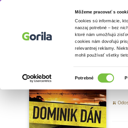
Môžeme pracovať s cooki
Knihy
Beletria knihy
Detektívky, trilery a 
Knihy
E-knihy
Filmy
Cookies sú informácie, kt
naozaj potrebné – bez nic
ktoré nám umožňujú zisťov
Uz
cookies nám dovoľujú pri
Ukážka
relevantnej reklamy. Niek
V rok
mohli používať všetky tiet
a z po
Domini
Výber
Potrebné
P
súhlasu
🍌 Odos