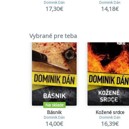
10.
Muc
Dominik Dán
Dominik Dán
17,30€
14,18€
11.
Muc
12.
Stu
Vybrané pre teba
13.
Žije
14.
Na 
15.
Kože
16.
Uzo
17.
Krás
18.
Bás
Na sklade
Básnik
Kožené srdce
19.
Nev
Dominik Dán
Dominik Dán
14,00€
16,39€
20.
Jedn