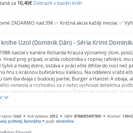
ítaná za
10,40€
Zobraziť v bazári kníh
ovné ZADARMO nad 39€ ✅ Knižná akcia každý mesiac ✅ Vý
o knihe Uzol (Dominik Dán) - Séria Krimi Domini
1988 nastal v kariére Richarda Krauza významný zlom, postúp
v. Hneď prvý prípad, vražda robotníka v ropnej rafinérii, m
 Sylvii a malej dcére, ostáva v práci ešte dlhšie do noci než
nú hru s krásnou bufetárkou Valikou. Na oddelení vrážd ešte
ú tam iba dvaja z budúcej partie, Burger a Hanzel. A obaja,
ného remesla a rozhodnú sa z neho vychovať detektíva podľa s
via z ministerstva, kolegovia zo Štátnej bezpečnosti, ale h
ac
vov do naozaj bizarného prostredia medzi ostnaté drôty tiah
 Tu sa stane vražda vojenského pilota nadzvukových stíhači
rodku. Pred detektívom leží gordický uzol. Či nájde odvahu ro
y názov:
Uzol
Rok vydania:
2012
ISBN:
9788055607900
Rozmer:
136×
az za život musí popasovať každý ozajstný muž...
navý
,
politický
,
špionážny
Jazyk:
slovenčina
ominika Dána
(knihy, okrem výnimiek, nie je nutné čítať v 
eľstvo Slovart