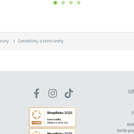
eni
eno minulosti
acia stopa
- voľné pokračovanie románu
Bremeno minulost
orory
Detektívky a krimi knihy
omný závoj
a kontra strelec
iniscencie
ečne normálna vražda
Už
následnosť príbehov:
E
desiatych rokov
Kni
.)
Gorila po