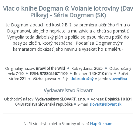
Viac o knihe Dogman 6: Volanie lotroviny (Dav
Pilkey) - Séria Dogman (SK)
Je Dogman zloduch od kosti? Blíži sa premiéra akčného filmu o
Dogmanovi, ale jeho nepriatelia mu závidia a chcú sa pomstiť.
Vymyslia teda diabolský plán a poliša so psou hlavou pošlú do
basy za zločin, ktorý nespáchal! Podarí sa Dogmanovým
kamarátom dokázať jeho nevinu a vysekať ho z maléru?
Originálny názov:
Brawl of the Wild
Rok vydania:
2025
Odporúčaný
vek:
7-10
ISBN:
9788055671109
Rozmer:
140×210 mm
Počet
strán:
221
Väzba:
pevná
Štýl:
dobrodružný
Jazyk:
slovenčina
Vydavateľstvo Slovart
Obchodný názov:
Vydavateľstvo SLOVART, s.r.o.
Adresa:
Bojnická 10 831
04 Bratislava Slovenská republika
E-mail:
slovart@slovart.sk
Našli ste chybu alebo škodlivý obsah?
Napíšte nám