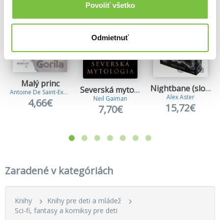
Povoliť všetko
Odmietnuť
Malý princ
Nightbane (slovenský jazyk)
Severská mytológia
Antoine De Saint-Exupery
Alex Aster
Neil Gaiman
4,66€
15,72€
7,70€
Zaradené v kategóriách
Knihy
Knihy pre deti a mládež
Sci-fi, fantasy a komiksy pre deti