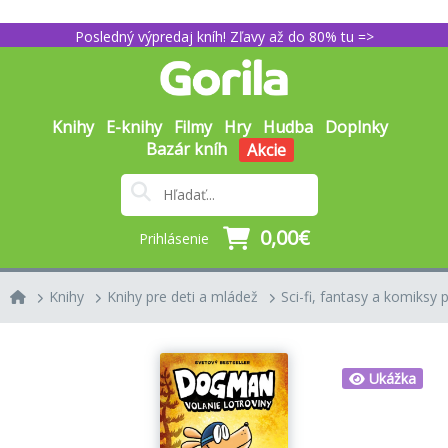
Posledný výpredaj kníh! Zľavy až do 80% tu =>
Knihy
E-knihy
Filmy
Hry
Hudba
Doplnky
Bazár kníh
Akcie
0,00€
Prihlásenie
Knihy
Knihy pre deti a mládež
Sci-fi, fantasy a komiksy p
Ukážka