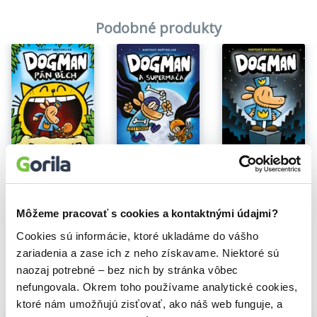
Podobné produkty
Na sklade
Na sklade
Dogman 5: Pán bĺch
Dogman 4: Supermača
Dogman
Dav Pilkey
Dav Pilkey
Dav Pilkey
11,81€
12,90€
11,81€
Môžeme pracovať s cookies a kontaktnými údajmi?
Cookies sú informácie, ktoré ukladáme do vášho
zariadenia a zase ich z neho získavame. Niektoré sú
naozaj potrebné – bez nich by stránka vôbec
nefungovala. Okrem toho používame analytické cookies,
Vybrané pre teba
ktoré nám umožňujú zisťovať, ako náš web funguje, a