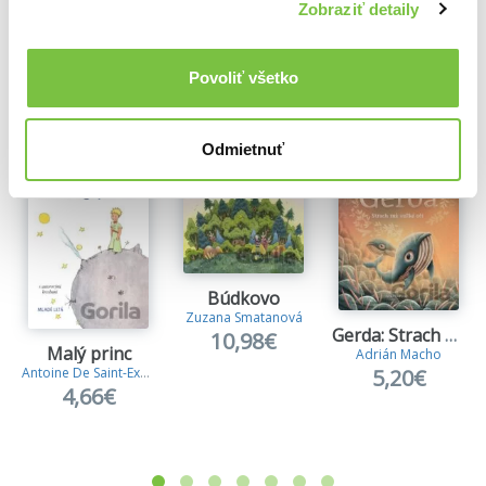
Zobraziť detaily
Ďalšie z kategórie Rozprávkové knihy pre
deti
Povoliť všetko
Viac z tejto kategórie
Odmietnuť
Búdkovo
Zuzana Smatanová
Gerda: Strach má veľké oči
10,98€
Malý princ
Adrián Macho
5,20€
Antoine De Saint-Exupery
4,66€