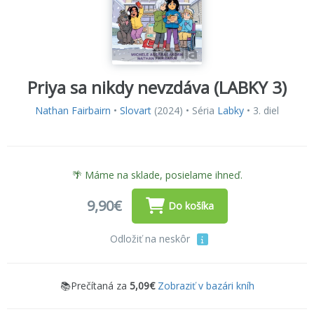
Priya sa nikdy nevzdáva (LABKY 3)
Nathan Fairbairn
•
Slovart
(2024) • Séria
Labky
• 3. diel
🌴 Máme na sklade, posielame ihneď.
9,90€
Do košíka
Odložiť na neskôr
📚Prečítaná za
5,09€
Zobraziť v bazári kníh