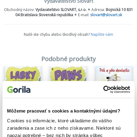
Vydavateľstvo Slovart
Obchodný názov:
Vydavateľstvo SLOVART, s.r.o.
Adresa:
Bojnická 10 831
04 Bratislava Slovenská republika
E-mail:
slovart@slovart.sk
Našli ste chybu alebo škodlivý obsah?
Napíšte nám
Podobné produkty
Na sklade
Psík a jeho dievčatko
Martha Brockenbrough
Môžeme pracovať s cookies a kontaktnými údajmi?
9,30€
Na sklade
Cookies sú informácie, ktoré ukladáme do vášho
Hazel má plné ruky práce (LABKY 4)
PAWS: Hazel Has Her Hands Full
zariadenia a zase ich z neho získavame. Niektoré sú
Nathan Fairbairn
Nathan Fairbairn
8,40€
naozaj potrebné – bez nich by stránka vôbec