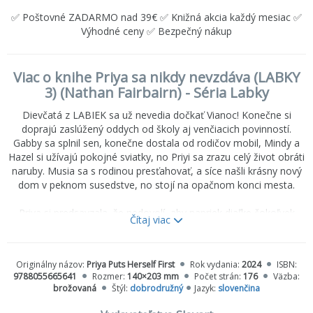
✅ Poštovné ZADARMO nad 39€ ✅ Knižná akcia každý mesiac ✅
Výhodné ceny ✅ Bezpečný nákup
Viac o knihe Priya sa nikdy nevzdáva (LABKY
3) (Nathan Fairbairn) - Séria Labky
Dievčatá z LABIEK sa už nevedia dočkať Vianoc! Konečne si
doprajú zaslúžený oddych od školy aj venčiacich povinností.
Gabby sa splnil sen, konečne dostala od rodičov mobil, Mindy a
Hazel si užívajú pokojné sviatky, no Priyi sa zrazu celý život obráti
naruby. Musia sa s rodinou presťahovať, a síce našli krásny nový
dom v peknom susedstve, no stojí na opačnom konci mesta.
Priya si predsavzala, že nedovolí, aby napriek diaľke čokoľvek
Čítaj viac
stratila, a tak sa snaží skĺbiť LABKY, tréningy aj školu. S LABKAMI
to tiež nevyzerá ružovo, pretože sa zdá, že Gabby sa stala
závislou od sociálnych sietí a na nič iné nemyslí. Keď mesto
Originálny názov:
Priya Puts Herself First
Rok vydania:
2024
ISBN:
postihne snehová kalamita a dievčatá čelia kríze so psíkmi, všetko
9788055665641
Rozmer:
140×203 mm
Počet strán:
176
Väzba:
sa na Priyu napokon zrúti. Dokážu sa kamarátky opäť zomknúť,
brožovaná
Štýl:
dobrodružný
Jazyk:
slovenčina
aby jej pomohli prekonať veľké životné zmeny aj strach z toho, že
by ich mohla stratiť?