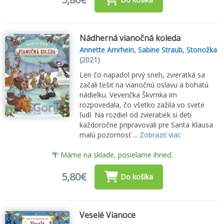
Nádherná vianočná koleda
Annette Amrhein
,
Sabine Straub
,
Stonožka
(2021)
Len čo napadol prvý sneh, zvieratká sa
začali tešiť na vianočnú oslavu a bohatú
nádielku. Veverička Škvrnka im
rozpovedala, čo všetko zažila vo svete
ľudí. Na rozdiel od zvieratiek si deti
každoročne pripravovali pre Santa Klausa
malú pozornosť ...
Zobraziť viac
🌴 Máme na sklade, posielame ihneď.
5,80€
Do košíka
Veselé Vianoce