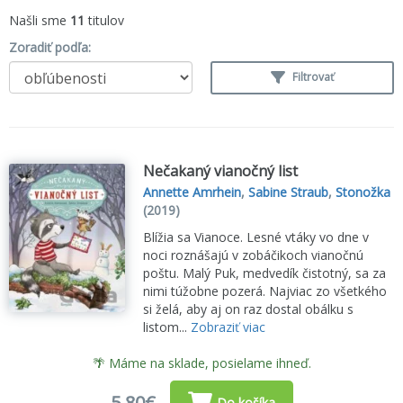
Našli sme
11
titulov
Zoradiť podľa:
Filtrovať
Nečakaný vianočný list
Annette Amrhein
,
Sabine Straub
,
Stonožka
(2019)
Blížia sa Vianoce. Lesné vtáky vo dne v
noci roznášajú v zobáčikoch vianočnú
poštu. Malý Puk, medvedík čistotný, sa za
nimi túžobne pozerá. Najviac zo všetkého
si želá, aby aj on raz dostal obálku s
listom...
Zobraziť viac
🌴 Máme na sklade, posielame ihneď.
5,80€
Do košíka