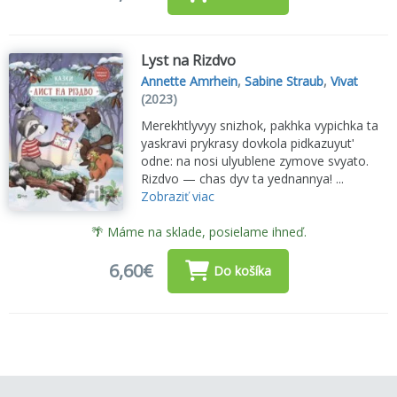
Lyst na Rizdvo
Annette Amrhein
,
Sabine Straub
,
Vivat
(2023)
Merekhtlyvyy snizhok, pakhka vypichka ta
yaskravi prykrasy dovkola pidkazuyutʹ
odne: na nosi ulyublene zymove svyato.
Rizdvo — chas dyv ta yednannya! ...
Zobraziť viac
🌴 Máme na sklade, posielame ihneď.
6,60€
Do košíka