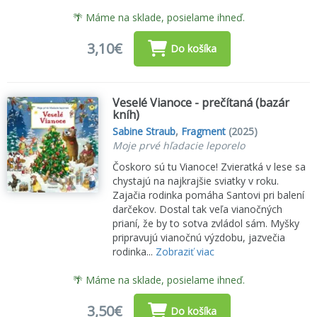
🌴 Máme na sklade, posielame ihneď.
3,10€
Do košíka
Veselé Vianoce - prečítaná (bazár
kníh)
Sabine Straub
,
Fragment
(2025)
Moje prvé hľadacie leporelo
Čoskoro sú tu Vianoce! Zvieratká v lese sa
chystajú na najkrajšie sviatky v roku.
Zajačia rodinka pomáha Santovi pri balení
darčekov. Dostal tak veľa vianočných
prianí, že by to sotva zvládol sám. Myšky
pripravujú vianočnú výzdobu, jazvečia
rodinka...
Zobraziť viac
🌴 Máme na sklade, posielame ihneď.
3,50€
Do košíka