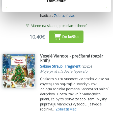
škole si nacvičia všetko, čo potrebujú
Odmietnuť
vedieť na zásah. Veliteľ hasičov Herkules
Hadica ich naučí, ako šikovne rozvinúť
hadicu...
Zobraziť viac
🌴 Máme na sklade, posielame ihneď.
10,40€
Do košíka
Veselé Vianoce - prečítaná (bazár
kníh)
Sabine Straub
,
Fragment
(2025)
Moje prvé hľadacie leporelo
Čoskoro sú tu Vianoce! Zvieratká v lese sa
chystajú na najkrajšie sviatky v roku.
Zajačia rodinka pomáha Santovi pri balení
darčekov. Dostal tak veľa vianočných
prianí, že by to sotva zvládol sám. Myšky
pripravujú vianočnú výzdobu, jazvečia
rodinka...
Zobraziť viac