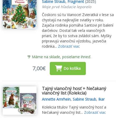
Sabine Straub
,
Fragment
(2025)
Moje prvé hľadacie leporelo
Čoskoro sú tu Vianoce! Zvieratká v lese sa
chystajú na najkrajšie sviatky v roku.
Zajačia rodinka pomáha Santovi pri balení
darčekov. Dostal tak veľa vianočných
prianí, že by to sotva zvládol sám. Myšky
pripravujú vianočnú výzdobu, jazvečia
rodinka...
Zobraziť viac
🌴 Máme na sklade, posielame ihneď.
7,00€
Do košíka
Tajný vianočný hosť + Nečakaný
vianočný list (Kolekcia)
Annette Amrhein
,
Sabine Straub
,
Ikar
Kolekcia titulov Tajný vianočný hosť a
Nečakaný vianočný list...
Zobraziť viac