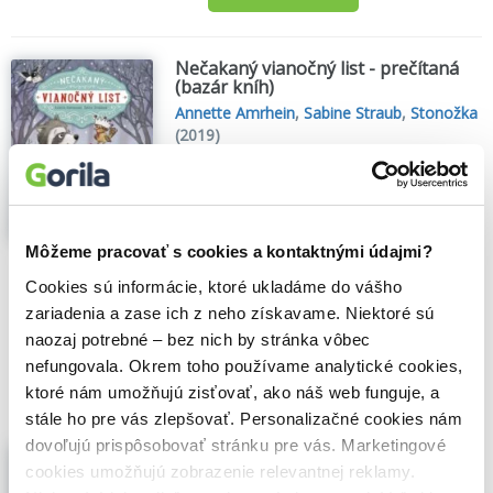
Nečakaný vianočný list - prečítaná
(bazár kníh)
Annette Amrhein
,
Sabine Straub
,
Stonožka
(2019)
Blížia sa Vianoce. Lesné vtáky vo dne v
noci roznášajú v zobáčikoch vianočnú
poštu. Malý Puk, medvedík čistotný, sa za
nimi túžobne pozerá. Najviac zo všetkého
Môžeme pracovať s cookies a kontaktnými údajmi?
si želá, aby aj on raz dostal obálku s
listom...
Zobraziť viac
Cookies sú informácie, ktoré ukladáme do vášho
zariadenia a zase ich z neho získavame. Niektoré sú
🌴 Máme na sklade, posielame ihneď.
naozaj potrebné – bez nich by stránka vôbec
2,90€
nefungovala. Okrem toho používame analytické cookies,
Do košíka
ktoré nám umožňujú zisťovať, ako náš web funguje, a
stále ho pre vás zlepšovať. Personalizačné cookies nám
dovoľujú prispôsobovať stránku pre vás. Marketingové
Nečakaný vianočný list - prečítaná
(bazár kníh)
cookies umožňujú zobrazenie relevantnej reklamy.