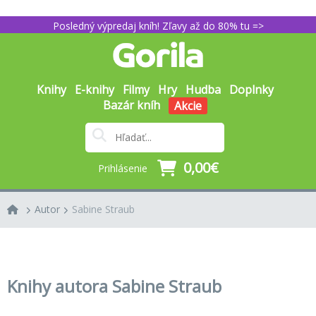
Posledný výpredaj kníh! Zľavy až do 80% tu =>
Knihy
E-knihy
Filmy
Hry
Hudba
Doplnky
Bazár kníh
Akcie
0,00€
Prihlásenie
Autor
Sabine Straub
Knihy autora Sabine Straub