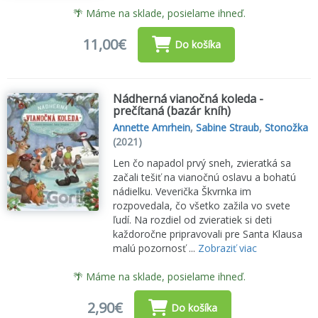
🌴 Máme na sklade, posielame ihneď.
11,00€
Do košíka
Nádherná vianočná koleda -
prečítaná (bazár kníh)
Annette Amrhein
,
Sabine Straub
,
Stonožka
(2021)
Len čo napadol prvý sneh, zvieratká sa
začali tešiť na vianočnú oslavu a bohatú
nádielku. Veverička Škvrnka im
rozpovedala, čo všetko zažila vo svete
ľudí. Na rozdiel od zvieratiek si deti
každoročne pripravovali pre Santa Klausa
malú pozornosť ...
Zobraziť viac
🌴 Máme na sklade, posielame ihneď.
2,90€
Do košíka