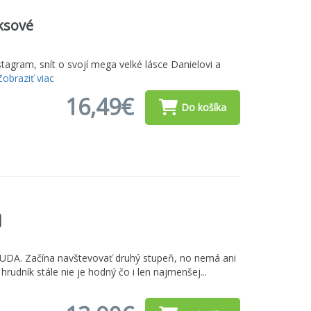
ksové
stagram, snít o svojí mega velké lásce Danielovi a
Zobraziť viac
16,49€
Do košíka
j
 NUDA. Začína navštevovať druhý stupeň, no nemá ani
hrudník stále nie je hodný čo i len najmenšej...