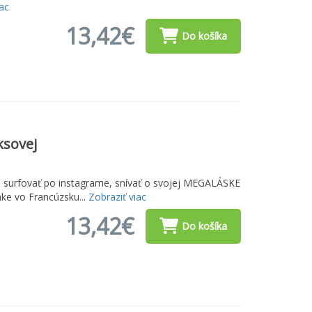
iac
13,42€
Do košíka
ksovej
a surfovať po instagrame, snívať o svojej MEGALÁSKE
nke vo Francúzsku...
Zobraziť viac
13,42€
Do košíka