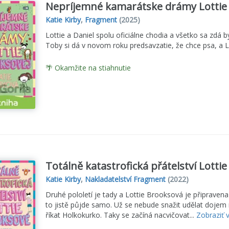
Nepríjemné kamarátske drámy Lottie 
Katie Kirby
,
Fragment
(2025)
Lottie a Daniel spolu oficiálne chodia a všetko sa zdá b
Toby si dá v novom roku predsavzatie, že chce psa, a 
🌴 Okamžite na stiahnutie
Totálně katastrofická přátelství Lotti
Katie Kirby
,
Nakladatelství Fragment
(2022)
Druhé pololetí je tady a Lottie Brooksová je připraven
to jistě půjde samo. Už se nebude snažit udělat dojem
říkat Holkokurko. Taky se začíná nacvičovat...
Zobraziť v