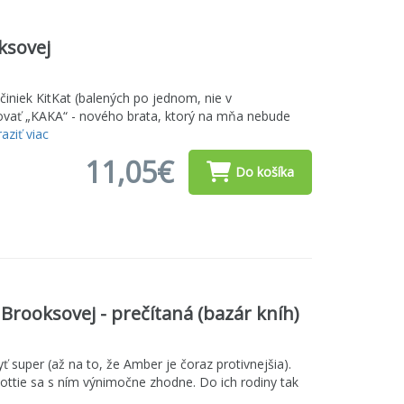
ksovej
činiek KitKat (balených po jednom, nie v
rikovať „KAKA“ - nového brata, ktorý na mňa nebude
aziť viac
11,05€
Do košíka
rooksovej - prečítaná (bazár kníh)
yť super (až na to, že Amber je čoraz protivnejšia).
ottie sa s ním výnimočne zhodne. Do ich rodiny tak