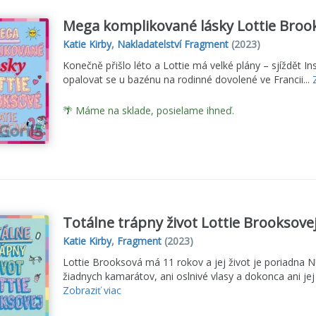
Mega komplikované lásky Lottie Broo
Katie Kirby
,
Nakladatelství Fragment
(2023)
Konečně přišlo léto a Lottie má velké plány – sjíždět In
opalovat se u bazénu na rodinné dovolené ve Francii...
🌴 Máme na sklade, posielame ihneď.
Totálne trápny život Lottie Brooksove
Katie Kirby
,
Fragment
(2023)
Lottie Brooksová má 11 rokov a jej život je poriadna
žiadnych kamarátov, ani oslnivé vlasy a dokonca ani jej 
Zobraziť viac