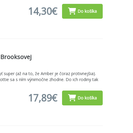
14,30€
Do košíka
 Brooksovej
yť super (až na to, že Amber je čoraz protivnejšia).
ottie sa s ním výnimočne zhodne. Do ich rodiny tak
17,89€
Do košíka