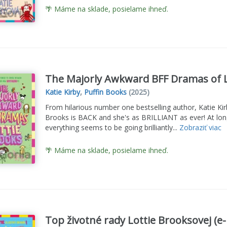
🌴 Máme na sklade, posielame ihneď.
The Majorly Awkward BFF Dramas of L
Katie Kirby
,
Puffin Books
(2025)
From hilarious number one bestselling author, Katie Ki
Brooks is BACK and she's as BRILLIANT as ever! At long 
everything seems to be going brilliantly...
Zobraziť viac
🌴 Máme na sklade, posielame ihneď.
Top životné rady Lottie Brooksovej (e