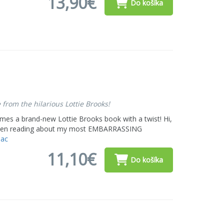
13,90€
Do košíka
 from the hilarious Lottie Brooks!
omes a brand-new Lottie Brooks book with a twist! Hi,
ll been reading about my most EMBARRASSING
iac
11,10€
Do košíka