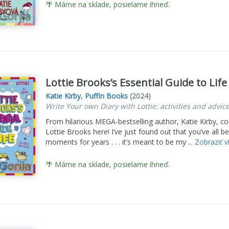
🌴 Máme na sklade, posielame ihneď.
Lottie Brooks’s Essential Guide to Life
Katie Kirby
,
Puffin Books
(2024)
Write Your own Diary with Lottie: activities and advice
From hilarious MEGA-bestselling author, Katie Kirby, c
Lottie Brooks here! I’ve just found out that you’ve a
moments for years . . . it’s meant to be my ...
Zobraziť v
🌴 Máme na sklade, posielame ihneď.