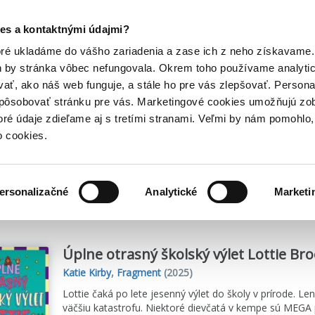
Posledný výpredaj kníh! Zľavy až do 80% tu =>
es a kontaktnými údajmi?
Hry
Hudba
Doplnky
Bazár kníh
oré ukladáme do vášho zariadenia a zase ich z neho získavame.
h by stránka vôbec nefungovala. Okrem toho používame analyti
ať, ako náš web funguje, a stále ho pre vás zlepšovať. Persona
spôsobovať stránku pre vás. Marketingové cookies umožňujú zo
toré údaje zdieľame aj s tretími stranami. Veľmi by nám pomohl
o cookies.
me
42
titulov
ersonalizačné
Analytické
Marketi
Úplne otrasný školský výlet Lottie Br
Katie Kirby
,
Fragment
(2025)
Lottie čaká po lete jesenný výlet do školy v prírode. 
väčšiu katastrofu. Niektoré dievčatá v kempe sú MEGA p