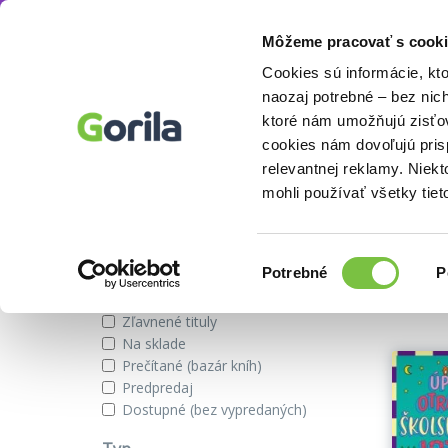
Môžeme pracovať s cooki
Autor
Katie Kirby
Knihy
E-knihy
Filmy
Cookies sú informácie, kt
naozaj potrebné – bez nic
ktoré nám umožňujú zisťov
cookies nám dovoľujú pri
Knihy autora Katie Kirby
relevantnej reklamy. Niek
mohli používať všetky tiet
Zobraziť iba
Výber
Našli s
Potrebné
P
súhlasu
Novinky
Zľavnené tituly
Na sklade
Prečítané (bazár kníh)
Predpredaj
Dostupné (bez vypredaných)