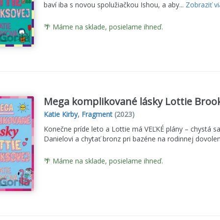
baví iba s novou spolužiačkou Ishou, a aby...
Zobraziť v
🌴 Máme na sklade, posielame ihneď.
Mega komplikované lásky Lottie Broo
Katie Kirby
,
Fragment
(2023)
Konečne príde leto a Lottie má VEĽKÉ plány – chystá s
Danielovi a chytať bronz pri bazéne na rodinnej dovole
🌴 Máme na sklade, posielame ihneď.