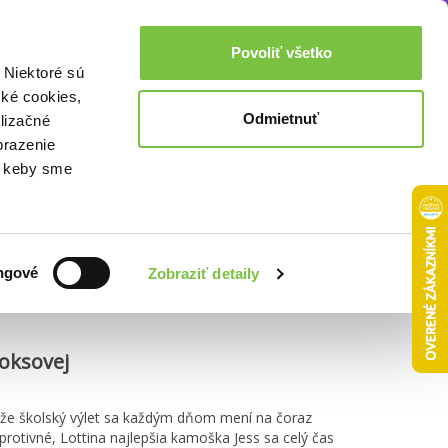
Akcie a zľavy
0,00€
Povoliť všetko
Prihlásenie
 Niektoré sú
cké cookies,
Odmietnuť
lizačné
brazenie
o, keby sme
Zoradiť podľa:
ngové
Zobraziť detaily
ooksovej
Lenže školský výlet sa každým dňom mení na čoraz
rotivné, Lottina najlepšia kamoška Jess sa celý čas