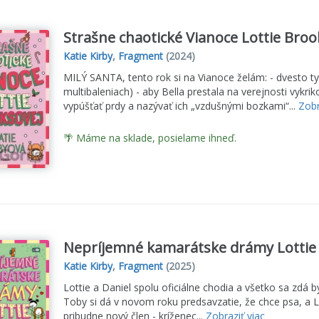
Strašne chaotické Vianoce Lottie Broo
Katie Kirby
,
Fragment
(2024)
MILÝ SANTA, tento rok si na Vianoce želám: - dvesto ty
multibaleniach) - aby Bella prestala na verejnosti vyk
vypúšťať prdy a nazývať ich „vzdušnými bozkami“...
Zobr
🌴 Máme na sklade, posielame ihneď.
Nepríjemné kamarátske drámy Lottie B
Katie Kirby
,
Fragment
(2025)
Lottie a Daniel spolu oficiálne chodia a všetko sa zdá b
Toby si dá v novom roku predsavzatie, že chce psa, a L
pribudne nový člen - kríženec...
Zobraziť viac