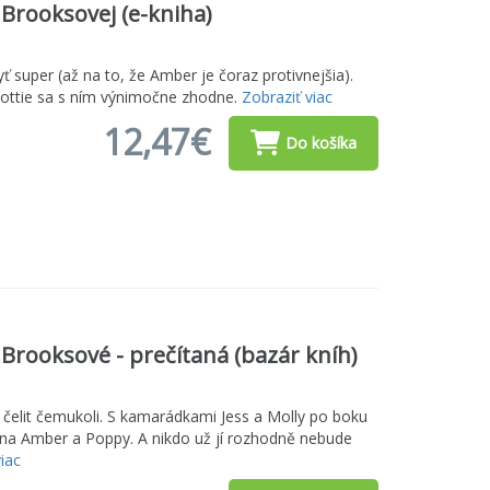
Brooksovej (e-kniha)
yť super (až na to, že Amber je čoraz protivnejšia).
Lottie sa s ním výnimočne zhodne.
Zobraziť viac
12,47€
Do košíka
e Brooksové - prečítaná (bazár kníh)
a čelit čemukoli. S kamarádkami Jess a Molly po boku
 na Amber a Poppy. A nikdo už jí rozhodně nebude
iac