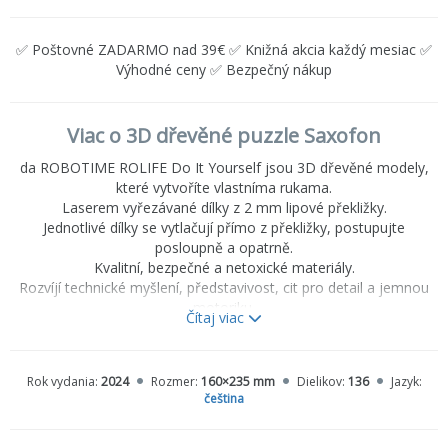
✅ Poštovné ZADARMO nad 39€ ✅ Knižná akcia každý mesiac ✅
Výhodné ceny ✅ Bezpečný nákup
Viac o 3D dřevěné puzzle Saxofon
da ROBOTIME ROLIFE Do It Yourself jsou 3D dřevěné modely,
které vytvoříte vlastníma rukama.
Laserem vyřezávané dílky z 2 mm lipové překližky.
Jednotlivé dílky se vytlačují přímo z překližky, postupujte
posloupně a opatrně.
Kvalitní, bezpečné a netoxické materiály.
Rozvíjí technické myšlení, představivost, cit pro detail a jemnou
motoriku.
Čítaj viac
Překrásný dárek pro větší děti i dospělé.
Po dokončení působivá dekorace.
Obtížnost
: 3 z 5 (dle rozdělení Robotime)
Rok vydania:
2024
Rozmer:
160×235 mm
Dielikov:
136
Jazyk:
čeština