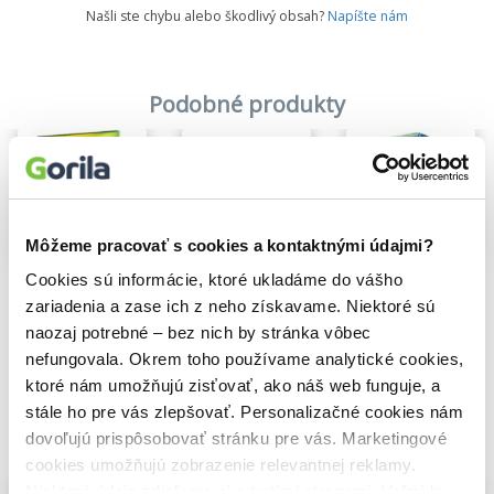
Našli ste chybu alebo škodlivý obsah?
Napíšte nám
Podobné produkty
Môžeme pracovať s cookies a kontaktnými údajmi?
Na sklade
Cookies sú informácie, ktoré ukladáme do vášho
Stegosaurus
3D Puzzle-Ball: Disney Stitch - Angel
3D Puzzle-Ball: Disney Stitch
3,80€
9,00€
14,40€
zariadenia a zase ich z neho získavame. Niektoré sú
naozaj potrebné – bez nich by stránka vôbec
nefungovala. Okrem toho používame analytické cookies,
ktoré nám umožňujú zisťovať, ako náš web funguje, a
stále ho pre vás zlepšovať. Personalizačné cookies nám
dovoľujú prispôsobovať stránku pre vás. Marketingové
Vybrané pre teba
cookies umožňujú zobrazenie relevantnej reklamy.
Niektoré údaje zdieľame aj s tretími stranami. Veľmi by