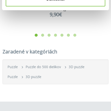
12,20€
14,70€
Puzzle 3D Big Ben - 47 dílků
9,90€
Zaradené v kategóriách
Puzzle
Puzzle do 500 dielikov
3D puzzle
Puzzle
3D puzzle