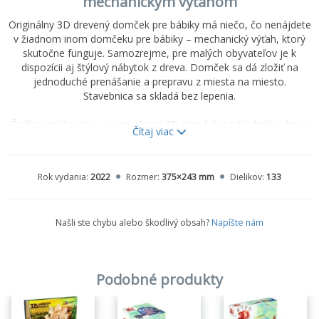
mechanickým výťahom
Originálny 3D drevený domček pre bábiky má niečo, čo nenájdete
v žiadnom inom domčeku pre bábiky – mechanický výťah, ktorý
skutočne funguje. Samozrejme, pre malých obyvateľov je k
dispozícii aj štýlový nábytok z dreva. Domček sa dá zložiť na
jednoduché prenášanie a prepravu z miesta na miesto.
Stavebnica sa skladá bez lepenia.
Ďalšou možnosťou je vymaľovať 3D domček z prírodného dreva
Čítaj viac
farbami, napríklad akvarelom, aby boli miestnosti naozaj útulné a
originálne. 3D domček pre bábiky z prírodného dreva bude pre
vaše deti prínosom. Hra bez displeja rozvíja predstavivosť a
Rok vydania:
2022
Rozmer:
375×243 mm
Dielikov:
133
fantáziu. Hra s domčekom pre bábiky rozvíja zmysel pre rodinu a
lásku k prostrediu, v ktorom budete jedného dňa žiť.
Našli ste chybu alebo škodlivý obsah?
Napíšte nám
Rozmery balenia: 37,5 × 24,3 × 6,4 cm
Rozmery modelu: 48,6 × 37,6 × 54 cm
Podobné produkty