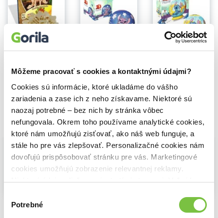
Na sklade
Stegosaurus
3D Puzzle-Ball: Disney Stitch - Angel
3D Puzzle-Ball: Disney Stitch
3,80€
9,00€
14,40€
Môžeme pracovať s cookies a kontaktnými údajmi?
Cookies sú informácie, ktoré ukladáme do vášho
zariadenia a zase ich z neho získavame. Niektoré sú
naozaj potrebné – bez nich by stránka vôbec
nefungovala. Okrem toho používame analytické cookies,
Vybrané pre teba
ktoré nám umožňujú zisťovať, ako náš web funguje, a
stále ho pre vás zlepšovať. Personalizačné cookies nám
dovoľujú prispôsobovať stránku pre vás. Marketingové
cookies umožňujú zobrazenie relevantnej reklamy.
Niektoré údaje zdieľame aj s tretími stranami. Veľmi by
nám pomohlo, keby sme mohli používať všetky tieto
Na sklade
Výber
cookies.
Stegosaurus
3D Puzzle-Ball: Disney Stitch - Angel
3D Puzzle-Ball: Disney Stitch
Potrebné
súhlasu
3,80€
9,00€
14,40€