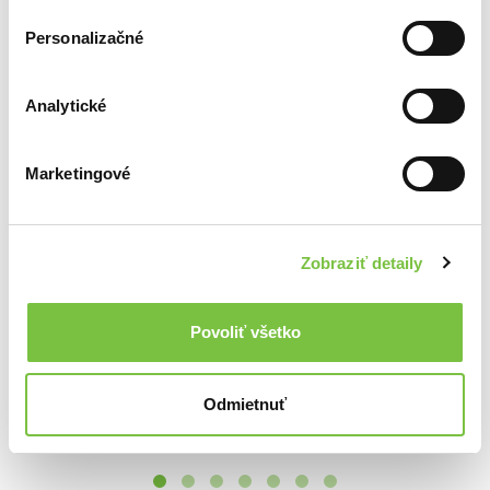
Personalizačné
Analytické
Ďalšie z kategórie 3D puzzle
Marketingové
Viac z tejto kategórie
Zobraziť detaily
Drevené puzzle – Líška veľkosť S
Motorka Cruiser
12,20€
Povoliť všetko
14,70€
Puzzle 3D Big Ben - 47 dílků
9,90€
Odmietnuť