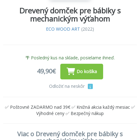
Drevený domček pre bábiky s
mechanickým výťahom
ECO WOOD ART
(2022)
🌴 Posledný kus na sklade, posielame ihneď.
49,90€
Do košíka
Odložiť na neskôr
✅ Poštovné ZADARMO nad 39€ ✅ Knižná akcia každý mesiac ✅
Výhodné ceny ✅ Bezpečný nákup
Viac o Drevený domček pre bábiky s