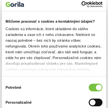
4,70€
3,90€
Môžeme pracovať s cookies a kontaktnými údajmi?
Vybrané pre teba
Cookies sú informácie, ktoré ukladáme do vášho
zariadenia a zase ich z neho získavame. Niektoré sú
naozaj potrebné – bez nich by stránka vôbec
nefungovala. Okrem toho používame analytické cookies,
ktoré nám umožňujú zisťovať, ako náš web funguje, a
Na sklade
stále ho pre vás zlepšovať. Personalizačné cookies nám
Puzzle 104 ks KPOP Demon Hunters
dovoľujú prispôsobovať stránku pre vás. Marketingové
4,20€
Létající Holanďan - 3D LED
cookies umožňujú zobrazenie relevantnej reklamy.
48,00€
Svítící Big Ben
Niektoré údaje zdieľame aj s tretími stranami. Veľmi by
20,00€
nám pomohlo, keby sme mohli používať všetky tieto
Výber
cookies.
Potrebné
súhlasu
Personalizačné