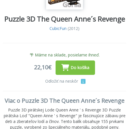
Puzzle 3D The Queen Anne´s Revenge
CubicFun
(2012)
🌴 Máme na sklade, posielame ihneď.
22,10€
Do košíka
Odložiť na neskôr
Viac o Puzzle 3D The Queen Anne´s Revenge
Puzzle 3D pirátskej Lode Queen Anne ' s Revenge 3D Puzzle
pirátska Loď "Queen Anne ' s Revenge" je fascinujúce zábavu pre
deti a zberateľov lodí a člnov. Tento balík obsahuje 155 prvkami
puzzle, vyrobené zo špeciálneho materiálu, podobné peny.