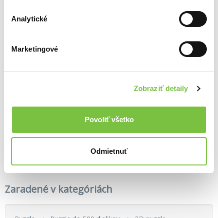
Ďalšie z kategórie 3D puzzle
Analytické
Viac z tejto kategórie
Marketingové
Drevené puzzle – Líška veľkosť S
Motorka Cruiser
Zobraziť detaily
12,20€
14,70€
Puzzle 3D Big Ben - 47 dílků
9,90€
Povoliť všetko
Odmietnuť
Zaradené v kategóriách