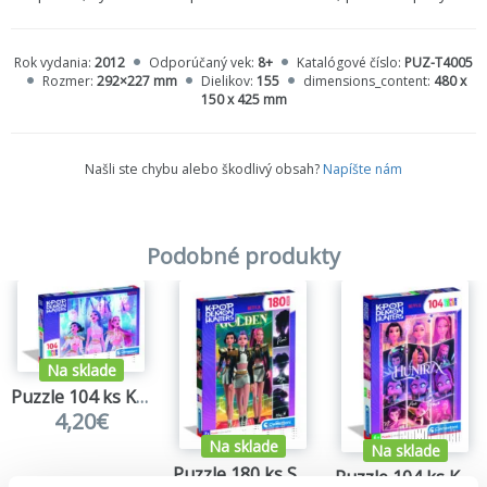
Rok vydania:
2012
Odporúčaný vek:
8+
Katalógové číslo:
PUZ-T4005
Rozmer:
292×227 mm
Dielikov:
155
dimensions_content:
480 x
150 x 425 mm
Našli ste chybu alebo škodlivý obsah?
Napíšte nám
Podobné produkty
Na sklade
Puzzle 104 ks KPOP Demon Hunters
4,20€
Na sklade
Na sklade
Puzzle 180 ks SUPER KPOP Demon Hunters
Puzzle 104 ks KPOP Demon Hunters - 2