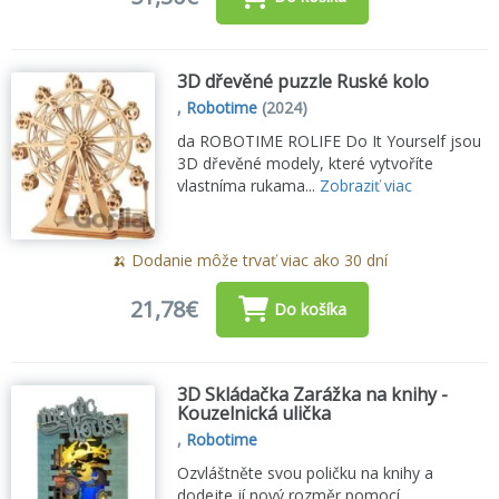
3D dřevěné puzzle Ruské kolo
,
Robotime
(2024)
da ROBOTIME ROLIFE Do It Yourself jsou
3D dřevěné modely, které vytvoříte
vlastníma rukama...
Zobraziť viac
🍌 Dodanie môže trvať viac ako 30 dní
21,78€
Do košíka
3D Skládačka Zarážka na knihy -
Kouzelnická ulička
,
Robotime
Ozvláštněte svou poličku na knihy a
dodejte jí nový rozměr pomocí