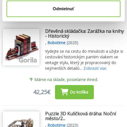
15,89€
Odmietnuť
Do košíka
Dřevěná skládačka: Zarážka na knihy
- Historický
,
Robotime
(2025)
Vydejte se na cestu do minulosti a užijte si
cestování historickým parním vlakem ve
vintage stylu, který je propracovaný do
nejmenších detailů...
Zobraziť viac
🌴 Máme na sklade, posielame ihneď.
42,25€
Do košíka
Puzzle 3D Kuličková dráha: Noční
město/2...
,
Robotime
(2023)