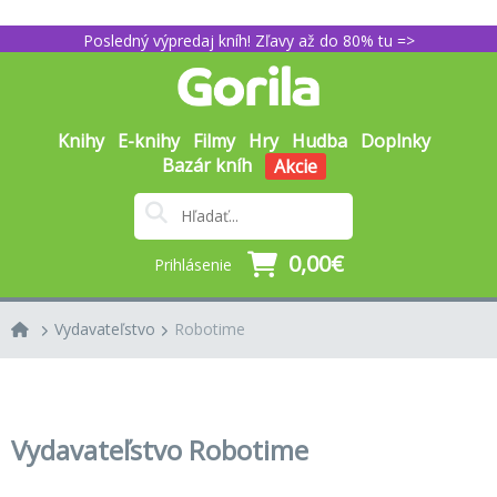
Posledný výpredaj kníh! Zľavy až do 80% tu =>
Knihy
E-knihy
Filmy
Hry
Hudba
Doplnky
Bazár kníh
Akcie
0,00€
Prihlásenie
Vydavateľstvo
Robotime
Vydavateľstvo Robotime