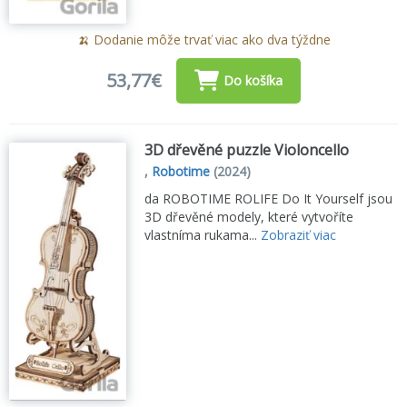
🍌 Dodanie môže trvať viac ako dva týždne
53,77€
Do košíka
3D dřevěné puzzle Violoncello
,
Robotime
(2024)
da ROBOTIME ROLIFE Do It Yourself jsou
3D dřevěné modely, které vytvoříte
vlastníma rukama...
Zobraziť viac