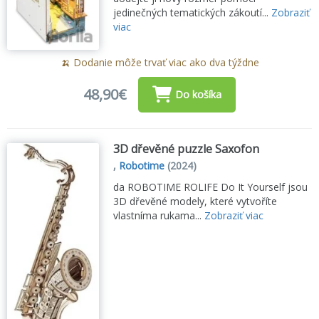
jedinečných tematických zákoutí...
Zobraziť
viac
🍌 Dodanie môže trvať viac ako dva týždne
48,90€
Do košíka
3D dřevěné puzzle Saxofon
,
Robotime
(2024)
da ROBOTIME ROLIFE Do It Yourself jsou
3D dřevěné modely, které vytvoříte
vlastníma rukama...
Zobraziť viac