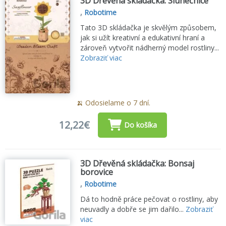
3D Dřevěná skládačka: Slunečnice
,
Robotime
Tato 3D skládačka je skvělým způsobem,
jak si užít kreativní a edukativní hraní a
zároveň vytvořit nádherný model rostliny...
Zobraziť viac
🍌 Odosielame o 7 dní.
12,22€
Do košíka
3D Dřevěná skládačka: Bonsaj
borovice
,
Robotime
Dá to hodně práce pečovat o rostliny, aby
neuvadly a dobře se jim dařilo...
Zobraziť
viac