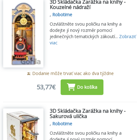
3D Skládačka Zarážka na knihy -
Kouzelné nádraží
,
Robotime
Ozvláštněte svou poličku na knihy a
dodejte jí nový rozměr pomocí
jedinečných tematických zákoutí...
Zobraziť
viac
🍌 Dodanie môže trvať viac ako dva týždne
53,77€
Do košíka
3D Skládačka Zarážka na knihy -
Sakurová ulička
,
Robotime
Ozvláštněte svou poličku na knihy a
dodejte jí nový rozměr pomocí