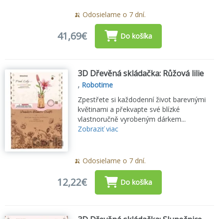
🍌 Odosielame o 7 dní.
41,69€
Do košíka
3D Dřevěná skládačka: Růžová lilie
,
Robotime
Zpestřete si každodenní život barevnými
květinami a překvapte své blízké
vlastnoručně vyrobeným dárkem...
Zobraziť viac
🍌 Odosielame o 7 dní.
12,22€
Do košíka