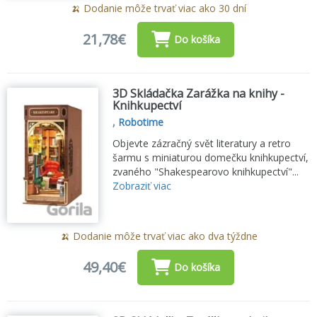
🍌 Dodanie môže trvať viac ako 30 dní
21,78€
Do košíka
3D Skládačka Zarážka na knihy -
Knihkupectví
,
Robotime
Objevte zázračný svět literatury a retro
šarmu s miniaturou domečku knihkupectví,
zvaného "Shakespearovo knihkupectví"...
Zobraziť viac
🍌 Dodanie môže trvať viac ako dva týždne
49,40€
Do košíka