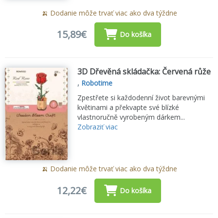
🍌 Dodanie môže trvať viac ako dva týždne
15,89€
Do košíka
3D Dřevěná skládačka: Červená růže
,
Robotime
Zpestřete si každodenní život barevnými
květinami a překvapte své blízké
vlastnoručně vyrobeným dárkem...
Zobraziť viac
🍌 Dodanie môže trvať viac ako dva týždne
12,22€
Do košíka