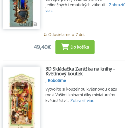
jedinečných tematických zákoutí...
Zobraziť
viac
🍌 Odosielame o 7 dní.
49,40€
Do košíka
3D Skládačka Zarážka na knihy -
Květinový koutek
,
Robotime
Vytvořte si kouzelnou květinovou oázu
mezi Vašimi knihami díky miniaturnímu
květinářství...
Zobraziť viac