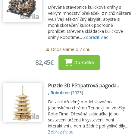
Dřevěná stavebnice kuličkové dráhy s
velkým množství překážek, z nichž některé
využívají efektní čirý akrylát, abyste si
mohli skotačení kuliček podrobně
prohlížet. Dřevěná skládačka kuličkové
dráhy Robotime...
Zobraziť viac
🍌 Odosielame o 7 dní.
82,45€
Do košíka
Puzzle 3D Pětipatrová pagoda...
,
Robotime
(2023)
Detailní dřevěný model slavného
japonského chrámu Tenno-ji od značky
RoboTime. Dřevěná skládačka je po
sestavení určena k vystavení, není
interaktivní a nemá žádné pohyblivé díly...
Zobraziť viac