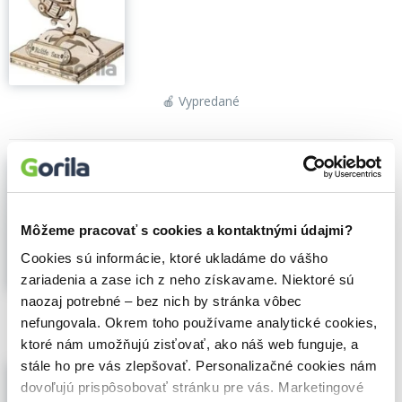
🍎 Vypredané
3D dřevěné puzzle Klavír
,
Robotime
(2024)
da ROBOTIME ROLIFE Do It Yourself jsou
Môžeme pracovať s cookies a kontaktnými údajmi?
3D dřevěné modely, které vytvoříte
vlastníma rukama...
Zobraziť viac
Cookies sú informácie, ktoré ukladáme do vášho
zariadenia a zase ich z neho získavame. Niektoré sú
naozaj potrebné – bez nich by stránka vôbec
🍎 Vypredané
nefungovala. Okrem toho používame analytické cookies,
ktoré nám umožňujú zisťovať, ako náš web funguje, a
stále ho pre vás zlepšovať. Personalizačné cookies nám
3D Dřevěná skládačka: Růžový
karafiát
dovoľujú prispôsobovať stránku pre vás. Marketingové