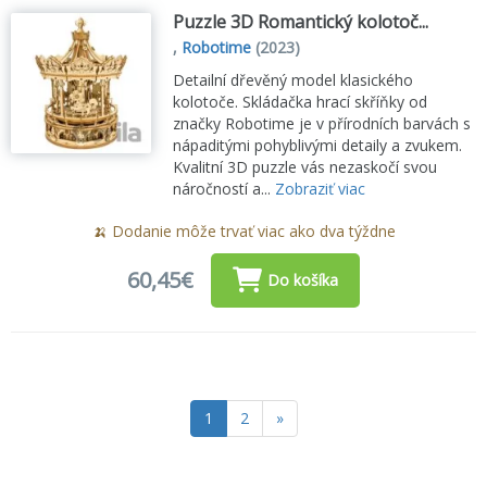
Puzzle 3D Romantický kolotoč...
,
Robotime
(2023)
Detailní dřevěný model klasického
kolotoče. Skládačka hrací skříňky od
značky Robotime je v přírodních barvách s
nápaditými pohyblivými detaily a zvukem.
Kvalitní 3D puzzle vás nezaskočí svou
náročností a...
Zobraziť viac
🍌 Dodanie môže trvať viac ako dva týždne
60,45€
Do košíka
1
2
»