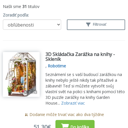
Našli sme
31
titulov
Zoradiť podľa:
Filtrovať
3D Skládačka Zarážka na knihy -
Skleník
,
Robotime
Seznámení se s vaší budoucí zarážkou na
knihy nebylo ještě nikdy tak přitažlivé a
zábavné! Teď si můžete vytvořit svůj
vlastní svět na polici s knihami pomocí této
3D puzzle zarážky na knihy Garden
House...
Zobraziť viac
🍌 Dodanie môže trvať viac ako dva týždne
51,30€
Do košíka