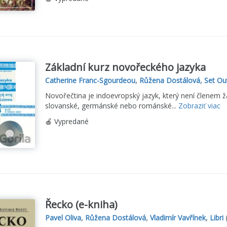
Základní kurz novořeckého jazyka
Catherine Franc-Sgourdeou
,
Růžena Dostálová
,
Set Ou
Novořečtina je indoevropský jazyk, který není členem žá
slovanské, germánské nebo románské...
Zobraziť viac
🍎 Vypredané
Řecko (e-kniha)
Pavel Oliva
,
Růžena Dostálová
,
Vladimír Vavřínek
,
Libri