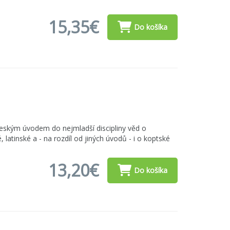
15,35€
Do košíka
 českým úvodem do nejmladší discipliny věd o
latinské a - na rozdíl od jiných úvodů - i o koptské
13,20€
Do košíka