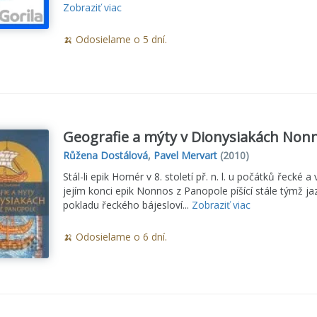
Zobraziť viac
🍌 Odosielame o 5 dní.
Geografie a mýty v Dionysiakách Non
Růžena Dostálová
,
Pavel Mervart
(2010)
Stál-li epik Homér v 8. století př. n. l. u počátků řecké a vl
jejím konci epik Nonnos z Panopole píšící stále týmž j
pokladu řeckého bájesloví...
Zobraziť viac
🍌 Odosielame o 6 dní.