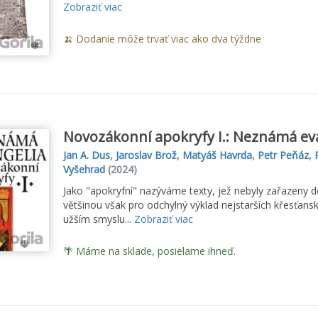
Zobraziť viac
🍌 Dodanie môže trvať viac ako dva týždne
Novozákonní apokryfy I.: Neznámá ev
Jan A. Dus
,
Jaroslav Brož
,
Matyáš Havrda
,
Petr Peňáz
,
Vyšehrad
(2024)
Jako "apokryfní" nazýváme texty, jež nebyly zařazeny d
většinou však pro odchylný výklad nejstarších křesťansk
užším smyslu...
Zobraziť viac
🌴 Máme na sklade, posielame ihneď.