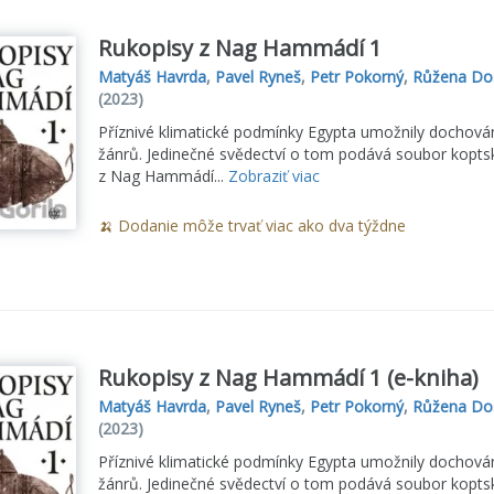
Rukopisy z Nag Hammádí 1
Matyáš Havrda
,
Pavel Ryneš
,
Petr Pokorný
,
Růžena Do
(2023)
Příznivé klimatické podmínky Egypta umožnily dochování
žánrů. Jedinečné svědectví o tom podává soubor kopts
z Nag Hammádí...
Zobraziť viac
🍌 Dodanie môže trvať viac ako dva týždne
Rukopisy z Nag Hammádí 1 (e-kniha)
Matyáš Havrda
,
Pavel Ryneš
,
Petr Pokorný
,
Růžena Do
(2023)
Příznivé klimatické podmínky Egypta umožnily dochování
žánrů. Jedinečné svědectví o tom podává soubor kopts