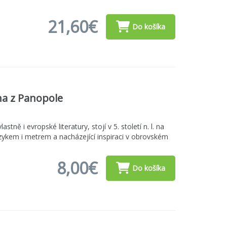
21,60€
Do košíka
na z Panopole
astně i evropské literatury, stojí v 5. století n. l. na
azykem i metrem a nacházející inspiraci v obrovském
8,00€
Do košíka