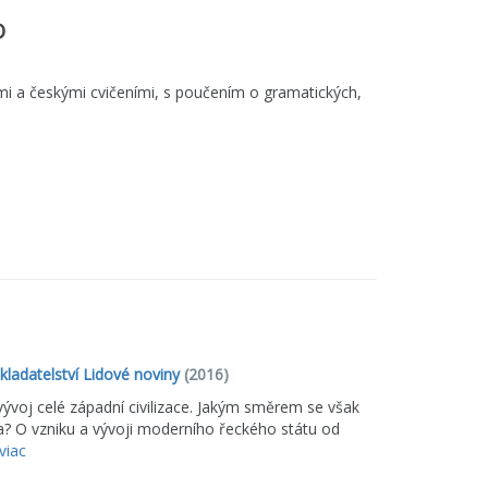
D
mi a českými cvičeními, s poučením o gramatických,
kladatelství Lidové noviny
(2016)
 vývoj celé západní civilizace. Jakým směrem se však
a? O vzniku a vývoji moderního řeckého státu od
viac