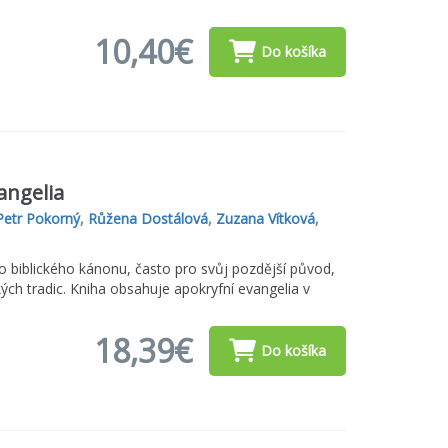
10,40€
Do košíka
angelia
Petr Pokorný
,
Růžena Dostálová
,
Zuzana Vítková
,
o biblického kánonu, často pro svůj pozdější původ,
ých tradic. Kniha obsahuje apokryfní evangelia v
18,39€
Do košíka