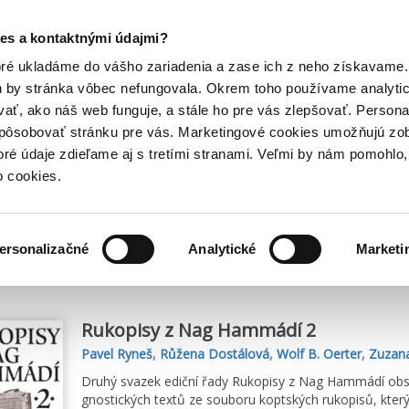
Posledný výpredaj kníh! Zľavy až do 80% tu =>
es a kontaktnými údajmi?
Hry
Hudba
Doplnky
Bazár kníh
oré ukladáme do vášho zariadenia a zase ich z neho získavame.
h by stránka vôbec nefungovala. Okrem toho používame analyti
ať, ako náš web funguje, a stále ho pre vás zlepšovať. Persona
spôsobovať stránku pre vás. Marketingové cookies umožňujú zo
á
toré údaje zdieľame aj s tretími stranami. Veľmi by nám pomohl
o cookies.
me
16
titulov
ersonalizačné
Analytické
Marketi
Rukopisy z Nag Hammádí 2
Pavel Ryneš
,
Růžena Dostálová
,
Wolf B. Oerter
,
Zuzana
Druhý svazek ediční řady Rukopisy z Nag Hammádí ob
gnostických textů ze souboru koptských rukopisů, který