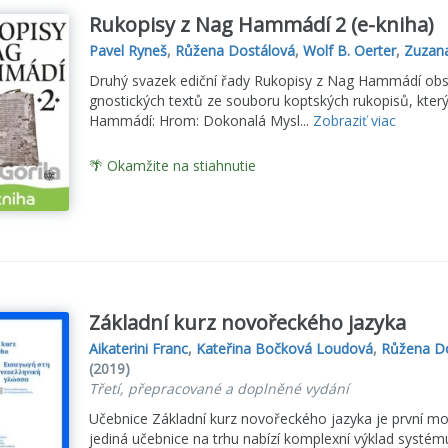
Rukopisy z Nag Hammádí 2 (e-kniha)
Pavel Ryneš
,
Růžena Dostálová
,
Wolf B. Oerter
,
Zuzana
Druhý svazek ediční řady Rukopisy z Nag Hammádí ob
gnostických textů ze souboru koptských rukopisů, kter
Hammádí: Hrom: Dokonalá Mysl...
Zobraziť viac
🌴 Okamžite na stiahnutie
Základní kurz novořeckého jazyka
Aikaterini Franc
,
Kateřina Bočková Loudová
,
Růžena D
(2019)
Třetí, přepracované a doplněné vydání
Učebnice Základní kurz novořeckého jazyka je první mo
jediná učebnice na trhu nabízí komplexní výklad systému 