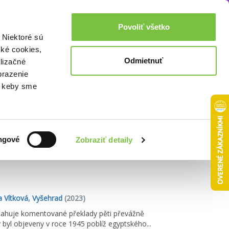
Akcie a zľavy
0,00€
Povoliť všetko
Prihlásenie
 Niektoré sú
cké cookies,
Odmietnuť
lizačné
brazenie
o, keby sme
Zoradiť podľa:
ngové
Zobraziť detaily
 Vítková
,
Vyšehrad
(2023)
sahuje komentované překlady pěti převážně
 byl objeveny v roce 1945 poblíž egyptského...