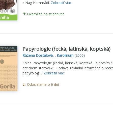
z Nag Hammádí.
Zobraziť viac
🌴 Okamžite na stiahnutie
Papyrologie (řecká, latinská, koptská)
Růžena Dostálová
, ,
Karolinum
(2006)
Kniha Papyrologie (řecká, latinská, koptská) je prvním
antickém starověku. Podává základní informace o řecké, 
papyrologii...
Zobraziť viac
🍌 Odosielame o 6 dní.