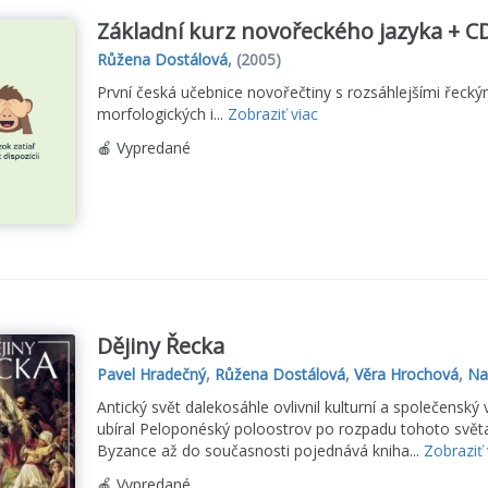
Základní kurz novořeckého jazyka + C
Růžena Dostálová
,
(2005)
První česká učebnice novořečtiny s rozsáhlejšími řecký
morfologických i...
Zobraziť viac
🍎 Vypredané
Dějiny Řecka
Pavel Hradečný
,
Růžena Dostálová
,
Věra Hrochová
,
Na
Antický svět dalekosáhle ovlivnil kulturní a společenský
ubíral Peloponéský poloostrov po rozpadu tohoto svět
Byzance až do současnosti pojednává kniha...
Zobraziť 
🍎 Vypredané