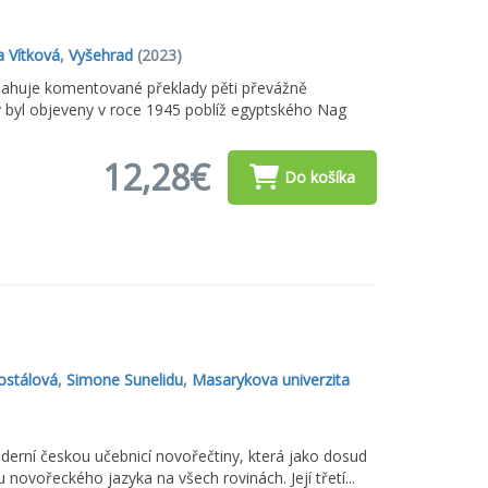
 Vítková
,
Vyšehrad
(2023)
sahuje komentované překlady pěti převážně
ý byl objeveny v roce 1945 poblíž egyptského Nag
12,28€
Do košíka
ostálová
,
Simone Sunelidu
,
Masarykova univerzita
derní českou učebnicí novořečtiny, která jako dosud
novořeckého jazyka na všech rovinách. Její třetí...