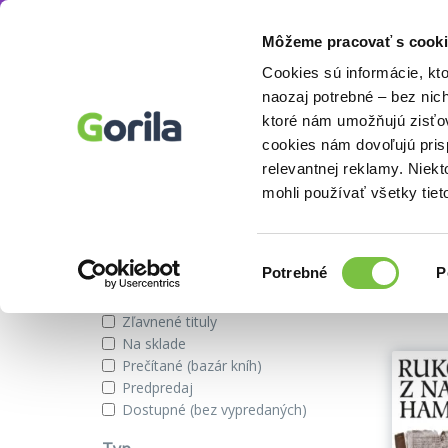
Môžeme pracovať s cooki
Autor
Růžena Dostálová
Knihy
E-knihy
Filmy
Cookies sú informácie, kt
naozaj potrebné – bez nic
ktoré nám umožňujú zisťov
cookies nám dovoľujú pri
Knihy autora Růžena Dostálov
relevantnej reklamy. Niek
mohli používať všetky tiet
Zobraziť iba
Výber
Našli s
Potrebné
P
súhlasu
Novinky
Zľavnené tituly
Na sklade
Prečítané (bazár kníh)
Predpredaj
Dostupné (bez vypredaných)