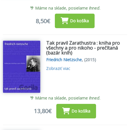
🌴 Máme na sklade, posielame ihneď.
8,50€
Do košíka
Tak pravil Zarathustra : kniha pro
všechny a pro nikoho - prečítaná
(bazár kníh)
Friedrich Nietzsche
,
(2015)
Zobraziť viac
🌴 Máme na sklade, posielame ihneď.
13,80€
Do košíka