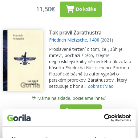
11,50€
Do košíka
Tak pravil Zarathustra
Friedrich Nietzsche
,
1400
(2021)
Proslavené tvrzení o tom, že „Bůh je
mrtev“, pochází z této, zřejmě
nejproslulejší knihy německého filozofa a
básníka Friedricha Nietzscheho. Formou
filozofické básně tu autor vypráví o
perském prorokovi Zarathustrovi, který
sestupuje z hor a...
Zobraziť viac
🌴 Máme na sklade, posielame ihneď.
12,90€
Do košíka
Dionýské dithyramby a jiné básně