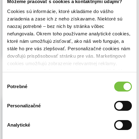
Môžeme pracovať s cookies a kontaktnými údajmi?
Friedrich Nietzsche
,
OIKOYMENH
(2018)
Cookies sú informácie, ktoré ukladáme do vášho
V Nietzschových básních je takřka každé
zariadenia a zase ich z neho získavame. Niektoré sú
slovo prostoupeno ozvěnami jeho učení, a
naozaj potrebné – bez nich by stránka vôbec
přesto v nich mnohdy vyvstává
nezaměnitelný poetický tvar. I tam, kde
nefungovala. Okrem toho používame analytické cookies,
básně nejsou postaveny na rytmu a rýmu,
ktoré nám umožňujú zisťovať, ako náš web funguje, a
zbarvují je odstíny zvuku, srážejí...
Zobraziť
stále ho pre vás zlepšovať. Personalizačné cookies nám
viac
dovoľujú prispôsobovať stránku pre vás. Marketingové
cookies umožňujú zobrazenie relevantnej reklamy.
🍌 Dodanie môže trvať viac ako dva týždne
Niektoré údaje zdieľame aj s tretími stranami. Veľmi by
7,30€
Do košíka
nám pomohlo, keby sme mohli používať všetky tieto
Výber
cookies.
Potrebné
súhlasu
My filologové
Personalizačné
Friedrich Nietzsche
,
OIKOYMENH
(2019)
Název My filologové odkazuje k materiálu
pro stejnojmennou „nečasovou úvahu“, v
Analytické
níž chtěl Nietzsche revidovat humanistický
pohled na antiku a zpochybnit dosud