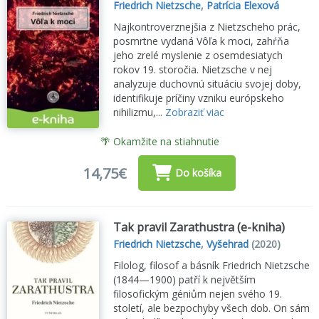
Friedrich Nietzsche
,
Patrícia Elexová
Najkontroverznejšia z Nietzscheho prác,
posmrtne vydaná Vôľa k moci, zahŕňa
jeho zrelé myslenie z osemdesiatych
rokov 19. storočia. Nietzsche v nej
analyzuje duchovnú situáciu svojej doby,
identifikuje príčiny vzniku európskeho
nihilizmu,...
Zobraziť viac
🌴 Okamžite na stiahnutie
14,75€
Do košíka
Tak pravil Zarathustra (e-kniha)
Friedrich Nietzsche
,
Vyšehrad
(2020)
Filolog, filosof a básník Friedrich Nietzsche
(1844—1900) patří k největším
filosofickým géniům nejen svého 19.
století, ale bezpochyby všech dob. On sám