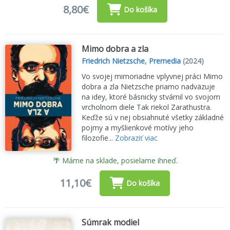
8,80€
Do košíka
Mimo dobra a zla
Friedrich Nietzsche
,
Premedia
(2024)
Vo svojej mimoriadne vplyvnej práci Mimo
dobra a zla Nietzsche priamo nadväzuje
na idey, ktoré básnicky stvárnil vo svojom
vrcholnom diele Tak riekol Zarathustra.
Keďže sú v nej obsiahnuté všetky základné
pojmy a myšlienkové motívy jeho
filozofie...
Zobraziť viac
🌴 Máme na sklade, posielame ihneď.
11,10€
Do košíka
Súmrak modiel