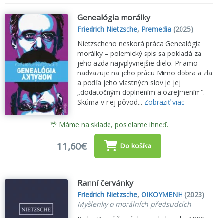
Genealógia morálky
Friedrich Nietzsche
,
Premedia
(2025)
Nietzscheho neskorá práca Genealógia
morálky – polemický spis sa pokladá za
jeho azda najvplyvnejšie dielo. Priamo
nadväzuje na jeho prácu Mimo dobra a zla
a podľa jeho vlastných slov je jej
„dodatočným doplnením a ozrejmením“.
Skúma v nej pôvod...
Zobraziť viac
🌴 Máme na sklade, posielame ihneď.
11,60€
Do košíka
Ranní červánky
Friedrich Nietzsche
,
OIKOYMENH
(2023)
Myšlenky o morálních předsudcích