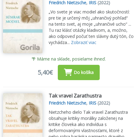
Friedrich Nietzsche
,
IRIS
(2022)
„Vo svete je viac modiel ako skutočností:
pre tie je určený môj „uhrančivý pohľad“
na tento svet, aj moje „uhrančivé ucho“ ...
Tu raz klásť otázky kladivom, a, možno,
ako odpoveď počuť ten slávny dutý tón, čo
vychádza...
Zobraziť viac
🌴 Máme na sklade, posielame ihneď.
5,40€
Do košíka
Tak vravel Zarathustra
Friedrich Nietzsche
,
IRIS
(2022)
Nietzcheho dielo Tak vravel Zarathustra
obsahuje kritiky morálky založenej na
kritike človeka ako indivídua s
deformovanými vlastnosťami, ktoré z
neho robia baránka namiesto dravého