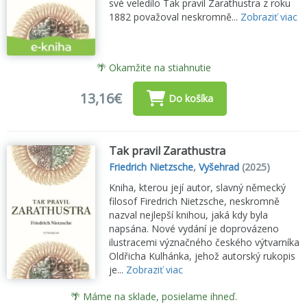
své veledílo Tak pravil Zarathustra z roku
1882 považoval neskromně...
Zobraziť viac
🌴 Okamžite na stiahnutie
13,16€
Do košíka
Tak pravil Zarathustra
Friedrich Nietzsche
,
Vyšehrad
(2025)
Kniha, kterou její autor, slavný německý
filosof Firedrich Nietzsche, neskromně
nazval nejlepší knihou, jaká kdy byla
napsána. Nové vydání je doprovázeno
ilustracemi význačného českého výtvarníka
Oldřicha Kulhánka, jehož autorský rukopis
je...
Zobraziť viac
🌴 Máme na sklade, posielame ihneď.