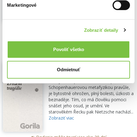
bezvýhradně přijímanou roli filologů
Marketingové
jakožto vychovatelů, protože podle...
Zobraziť viac
🍌 Odosielame o 5 dní.
Zobraziť detaily
9,40€
Do košíka
Povoliť všetko
Zrození tragédie
Odmietnuť
Friedrich Nietzsche
,
Vyšehrad
(2024)
Lidský život, píše Nietzsche, inspirován
Schopenhauerovou metafyzikou pravůle,
je bytostně ohrožen, plný bolesti, úzkosti a
beznaděje. Tím, co má člověku pomoci
snášet jeho osud, je umění. Ve
starověkém Řecku pak Nietzsche nachází...
Zobraziť viac