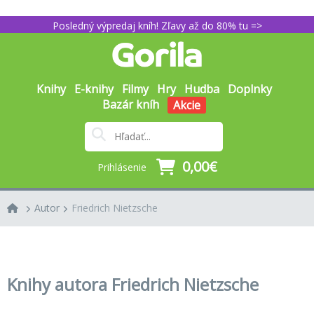
Posledný výpredaj kníh! Zľavy až do 80% tu =>
Knihy
E-knihy
Filmy
Hry
Hudba
Doplnky
Bazár kníh
Akcie
0,00€
Prihlásenie
Autor
Friedrich Nietzsche
Knihy autora Friedrich Nietzsche