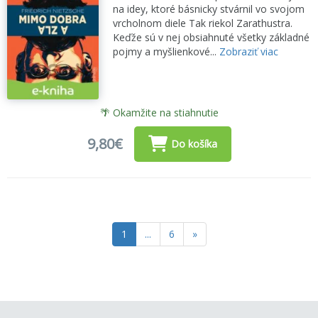
na idey, ktoré básnicky stvárnil vo svojom
vrcholnom diele Tak riekol Zarathustra.
Keďže sú v nej obsiahnuté všetky základné
pojmy a myšlienkové...
Zobraziť viac
🌴 Okamžite na stiahnutie
9,80€
Do košíka
1
...
6
»