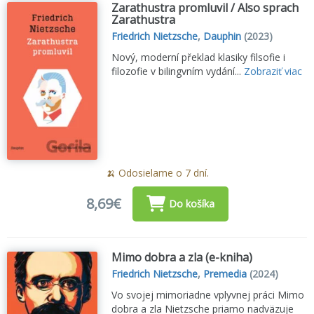
Zarathustra promluvil / Also sprach
Zarathustra
Friedrich Nietzsche
,
Dauphin
(2023)
Nový, moderní překlad klasiky filsofie i
filozofie v bilingvním vydání...
Zobraziť viac
🍌 Odosielame o 7 dní.
8,69€
Do košíka
Mimo dobra a zla (e-kniha)
Friedrich Nietzsche
,
Premedia
(2024)
Vo svojej mimoriadne vplyvnej práci Mimo
dobra a zla Nietzsche priamo nadväzuje