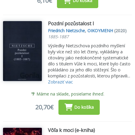
6,10€
Do košíka
Pozdní pozůstalost I
Friedrich Nietzsche
,
OIKOYMENH
(2020)
1885-1887
Výsledky Nietzschova pozdního myšlení
byly více než sto let čteny, vykládány a
citovány jako nedokončené systematické
dílo s titulem Vůle k moci, které bylo často
pokládáno za jeho dílo stěžejní. Šlo o
kompilaci z pozůstalosti, kterou připravili...
Zobraziť viac
🌴 Máme na sklade, posielame ihneď.
20,70€
Do košíka
Vôľa k moci (e-kniha)