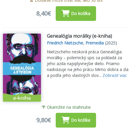
🍌 Dodanie môže trvať viac ako 30 dní
8,40€
Do košíka
Genealógia morálky (e-kniha)
Friedrich Nietzsche
,
Premedia
(2025)
Nietzscheho neskorá práca Genealógia
morálky – polemický spis sa pokladá za
jeho azda najvplyvnejšie dielo. Priamo
nadväzuje na jeho prácu Mimo dobra a zla
a podľa jeho vlastných slov...
Zobraziť viac
🌴 Okamžite na stiahnutie
9,80€
Do košíka