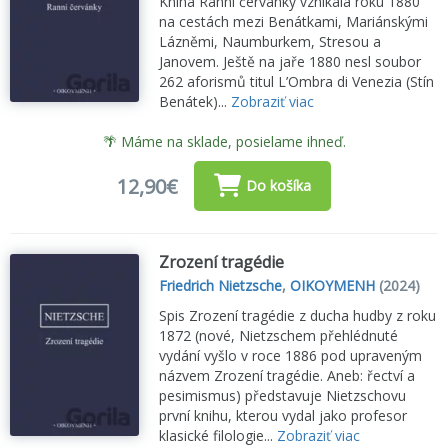
Kniha Ranní červánky vznikala roku 1880
na cestách mezi Benátkami, Mariánskými
Lázněmi, Naumburkem, Stresou a
Janovem. Ještě na jaře 1880 nesl soubor
262 aforismů titul L’Ombra di Venezia (Stín
Benátek)...
Zobraziť viac
🌴 Máme na sklade, posielame ihneď.
12,90€
Do košíka
Zrození tragédie
Friedrich Nietzsche
,
OIKOYMENH
(2024)
Spis Zrození tragédie z ducha hudby z roku
1872 (nové, Nietzschem přehlédnuté
vydání vyšlo v roce 1886 pod upraveným
názvem Zrození tragédie. Aneb: řectví a
pesimismus) představuje Nietzschovu
první knihu, kterou vydal jako profesor
klasické filologie...
Zobraziť viac