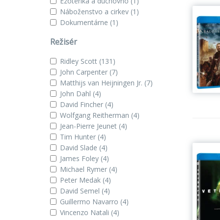
Ezoterika a duchovno
(1)
Náboženstvo a cirkev
(1)
Dokumentárne
(1)
Režisér
Ridley Scott
(131)
John Carpenter
(7)
Matthijs van Heijningen Jr.
(7)
John Dahl
(4)
David Fincher
(4)
Wolfgang Reitherman
(4)
Jean-Pierre Jeunet
(4)
Tim Hunter
(4)
David Slade
(4)
James Foley
(4)
Michael Rymer
(4)
Peter Medak
(4)
David Semel
(4)
Guillermo Navarro
(4)
Vincenzo Natali
(4)