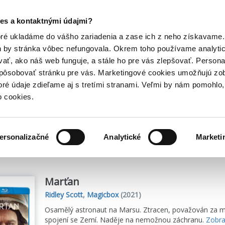
Posledný výpredaj kníh! Zľavy až do 80% tu =>
es a kontaktnými údajmi?
Hry
Hudba
Doplnky
Bazár kníh
oré ukladáme do vášho zariadenia a zase ich z neho získavame.
h by stránka vôbec nefungovala. Okrem toho používame analyti
ať, ako náš web funguje, a stále ho pre vás zlepšovať. Persona
spôsobovať stránku pre vás. Marketingové cookies umožňujú zo
toré údaje zdieľame aj s tretími stranami. Veľmi by nám pomohl
o cookies.
me
131
titulov
ersonalizačné
Analytické
Marketi
Marťan
Ridley Scott
,
Magicbox
(2021)
Osamělý astronaut na Marsu. Ztracen, považován za m
spojení se Zemí. Naděje na nemožnou záchranu.
Zobra