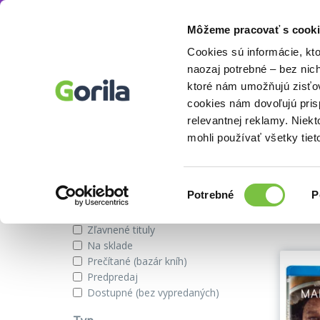
Môžeme pracovať s cooki
Režisér
Ridley Scott
Knihy
E-knihy
Filmy
Cookies sú informácie, kt
naozaj potrebné – bez nic
ktoré nám umožňujú zisťov
cookies nám dovoľujú pri
Ridley Scott
relevantnej reklamy. Niek
mohli používať všetky tiet
Zobraziť iba
Výber
Našli s
Potrebné
P
súhlasu
Novinky
Zľavnené tituly
Na sklade
Prečítané (bazár kníh)
Predpredaj
Dostupné (bez vypredaných)