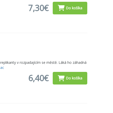
7,30€
Do košíka
lé replikanty v rozpadajícím se městě. Láká ho záhadná
iac
6,40€
Do košíka