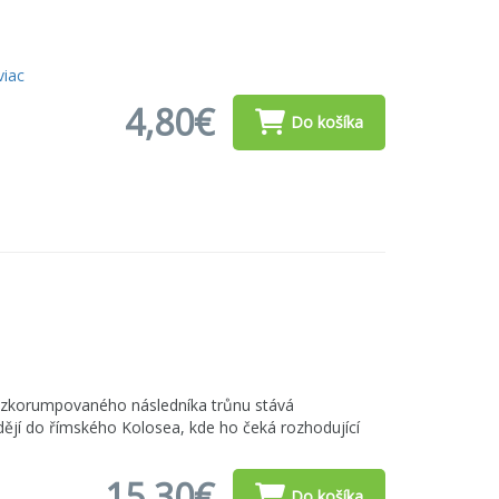
viac
4,80€
Do košíka
m zkorumpovaného následníka trůnu stává
ějí do římského Kolosea, kde ho čeká rozhodující
15,30€
Do košíka