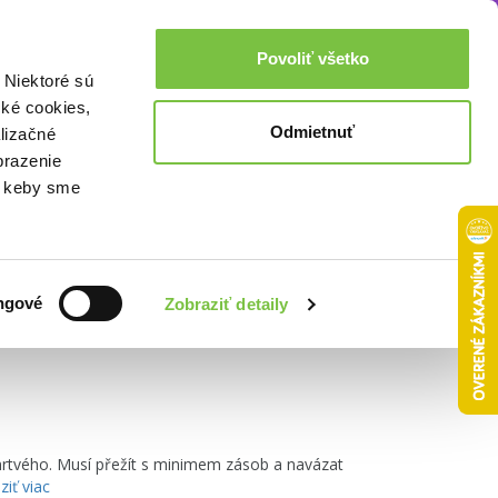
Akcie a zľavy
0,00€
Povoliť všetko
Prihlásenie
 Niektoré sú
cké cookies,
Odmietnuť
lizačné
brazenie
o, keby sme
Zoradiť podľa:
ngové
Zobraziť detaily
rtvého. Musí přežít s minimem zásob a navázat
ziť viac