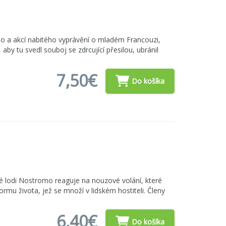
 a akcí nabitého vyprávění o mladém Francouzi,
by tu svedl souboj se zdrcující přesilou, ubránil
7,50€
Do košíka
né lodi Nostromo reaguje na nouzové volání, které
ormu života, jež se množí v lidském hostiteli. Členy
6,40€
Do košíka