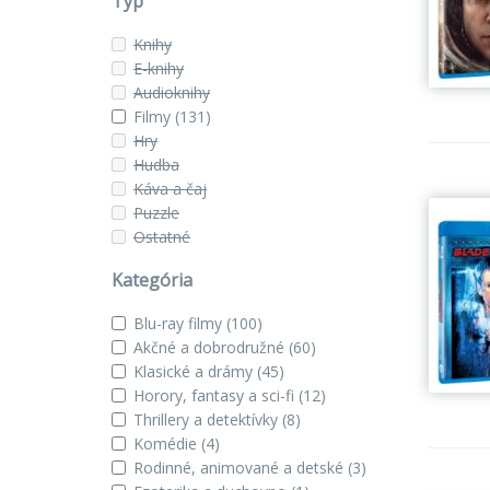
Typ
Knihy
E-knihy
Audioknihy
Filmy
(131)
Hry
Hudba
Káva a čaj
Puzzle
Ostatné
Kategória
Blu-ray filmy
(100)
Akčné a dobrodružné
(60)
Klasické a drámy
(45)
Horory, fantasy a sci-fi
(12)
Thrillery a detektívky
(8)
Komédie
(4)
Rodinné, animované a detské
(3)