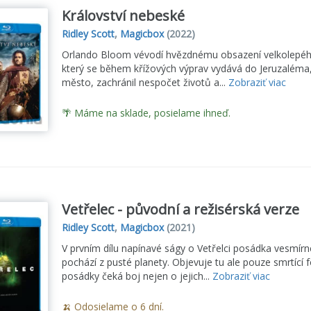
Království nebeské
Ridley Scott
,
Magicbox
(2022)
Orlando Bloom vévodí hvězdnému obsazení velkolepého
který se během křížových výprav vydává do Jeruzaléma, a
město, zachránil nespočet životů a...
Zobraziť viac
🌴 Máme na sklade, posielame ihneď.
Vetřelec - původní a režisérská verze
Ridley Scott
,
Magicbox
(2021)
V prvním dílu napínavé ságy o Vetřelci posádka vesmír
pochází z pusté planety. Objevuje tu ale pouze smrtící f
posádky čeká boj nejen o jejich...
Zobraziť viac
🍌 Odosielame o 6 dní.