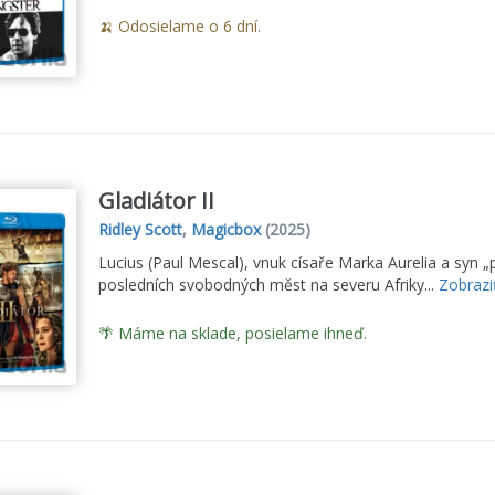
🍌 Odosielame o 6 dní.
Gladiátor II
Ridley Scott
,
Magicbox
(2025)
Lucius (Paul Mescal), vnuk císaře Marka Aurelia a syn „
posledních svobodných měst na severu Afriky...
Zobrazi
🌴 Máme na sklade, posielame ihneď.