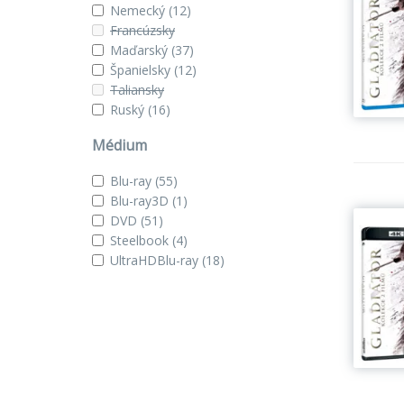
Nemecký
(12)
Francúzsky
Maďarský
(37)
Španielsky
(12)
Taliansky
Ruský
(16)
Médium
Blu-ray
(55)
Blu-ray3D
(1)
DVD
(51)
Steelbook
(4)
UltraHDBlu-ray
(18)