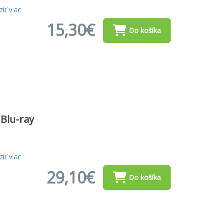
iť viac
15,30€
Do košíka
 Blu-ray
iť viac
29,10€
Do košíka