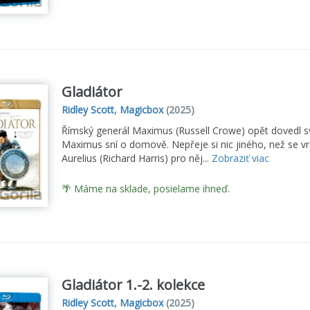
Gladiátor
Ridley Scott
,
Magicbox
(2025)
Římský generál Maximus (Russell Crowe) opět dovedl své 
Maximus sní o domově. Nepřeje si nic jiného, než se vr
Aurelius (Richard Harris) pro něj...
Zobraziť viac
🌴 Máme na sklade, posielame ihneď.
Gladiátor 1.-2. kolekce
Ridley Scott
,
Magicbox
(2025)