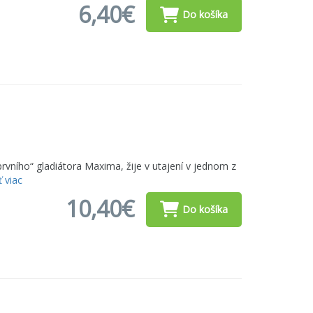
6,40€
Do košíka
prvního“ gladiátora Maxima, žije v utajení v jednom z
ť viac
10,40€
Do košíka