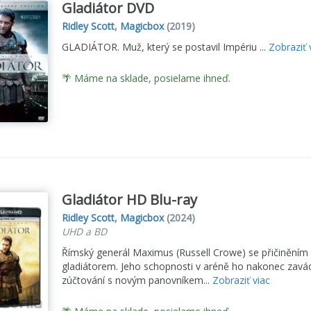
Gladiátor DVD
Ridley Scott
,
Magicbox
(2019)
GLADIÁTOR. Muž, který se postavil Impériu ...
Zobraziť 
🌴 Máme na sklade, posielame ihneď.
Gladiátor HD Blu-ray
Ridley Scott
,
Magicbox
(2024)
UHD a BD
Římský generál Maximus (Russell Crowe) se přičinění
gladiátorem. Jeho schopnosti v aréně ho nakonec zavád
zúčtování s novým panovníkem...
Zobraziť viac