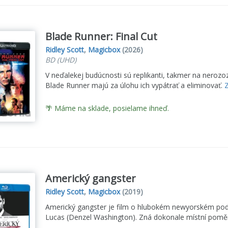
Blade Runner: Final Cut
Ridley Scott
,
Magicbox
(2026)
BD (UHD)
V neďalekej budúcnosti sú replikanti, takmer na nerozo
Blade Runner majú za úlohu ich vypátrať a eliminovať.
Z
🌴 Máme na sklade, posielame ihneď.
Americký gangster
Ridley Scott
,
Magicbox
(2019)
Americký gangster je film o hlubokém newyorském pod
Lucas (Denzel Washington). Zná dokonale místní poměry,