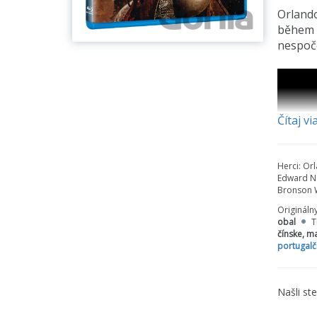
Orlando
během k
nespoče
Čítaj vi
Herci:
Orl
Edward No
Bronson W
Origináln
obal
T
čínske, m
portugalč
Našli st