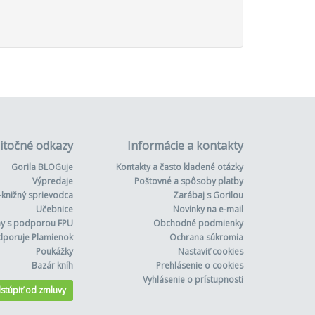
itočné odkazy
Informácie a kontakty
Gorila BLOGuje
Kontakty a často kladené otázky
Výpredaje
Poštovné a spôsoby platby
-knižný sprievodca
Zarábaj s Gorilou
Učebnice
Novinky na e-mail
hy s podporou FPU
Obchodné podmienky
dporuje Plamienok
Ochrana súkromia
Poukážky
Nastaviť cookies
Bazár kníh
Prehlásenie o cookies
Vyhlásenie o prístupnosti
stúpiť od zmluvy