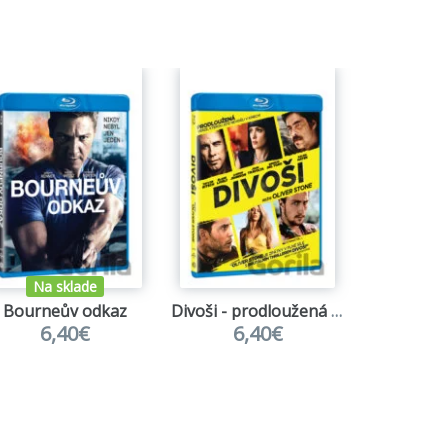
Na sklade
Na s
Bourneův odkaz
Divoši - prodloužená verze
Červe
6,40€
6,40€
7,