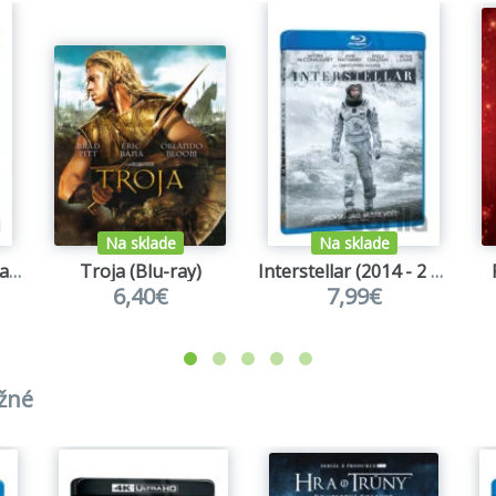
Na sklade
Na sklade
Sherlock Holmes: Hra stínů Ultra HD Blu-ray
Troja (Blu-ray)
Interstellar (2014 - 2 x Blu-ray)
6,40€
7,99€
užné