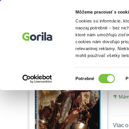
Môžeme pracovať s cooki
Filmy
Blu-ray filmy
Blu-ray
Akčné a do
Knihy
E-knihy
Filmy
Cookies sú informácie, kt
naozaj potrebné – bez nic
ktoré nám umožňujú zisťov
Blu-ray 
cookies nám dovoľujú pri
Ukážka
Kr
relevantnej reklamy. Niek
mohli používať všetky tiet
Ridley 
Výber
Potrebné
P
súhlasu
🌴 Máme
Viac o