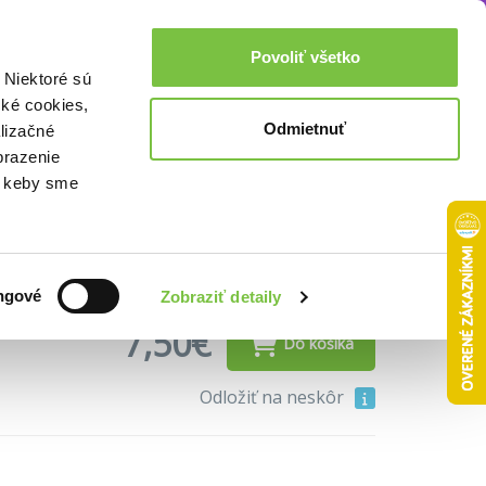
Akcie a zľavy
0,00€
Povoliť všetko
Prihlásenie
 Niektoré sú
cké cookies,
Odmietnuť
lizačné
brazenie
o, keby sme
ngové
Zobraziť detaily
7,50€
Do košíka
Odložiť na neskôr