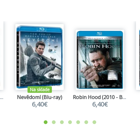
Na sklade
nnyei királyság BD (HU)
Nevědomí (Blu-ray)
Robin Hood (2010 - Blu-ray - Režisérská verze)
6,40€
6,40€