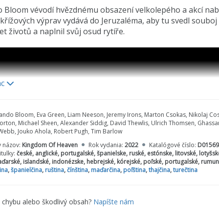
 Bloom vévodí hvězdnému obsazení velkolepého a akcí nabi
řížových výprav vydává do Jeruzaléma, aby tu svedl souboj se
t životů a naplnil svůj osud rytíře.
ac
ando Bloom, Eva Green, Liam Neeson, Jeremy Irons, Marton Csokas, Nikolaj Cos
rton, Michael Sheen, Alexander Siddig, David Thewlis, Ulrich Thomsen, Ghassa
ebb, Jouko Ahola, Robert Pugh, Tim Barlow
y názov:
Kingdom Of Heaven
Rok vydania:
2022
Katalógové číslo:
D01569
itulky:
české, anglické, portugalské, španielske, ruské, estónske, litovské, lotyš
aďarské, islandské, indonézske, hebrejské, kórejské, poľské, portugalské, rumuns
ina
,
španielčina
,
ruština
,
čínština
,
maďarčina
,
poľština
,
thajčina
,
turečtina
e chybu alebo škodlivý obsah?
Napíšte nám