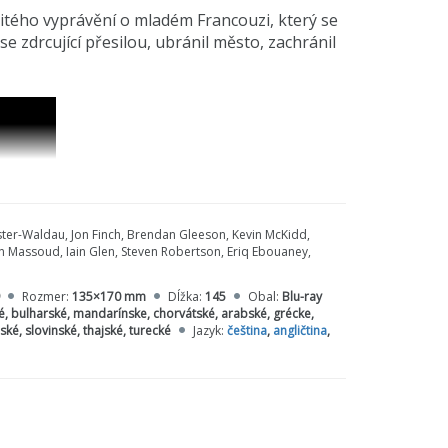
tého vyprávění o mladém Francouzi, který se
 zdrcující přesilou, ubránil město, zachránil
ter-Waldau, Jon Finch, Brendan Gleeson, Kevin McKidd,
n Massoud, Iain Glen, Steven Robertson, Eriq Ebouaney,
Rozmer:
135×170 mm
Dĺžka:
145
Obal:
Blu-ray
ské, bulharské, mandarínske, chorvátské, arabské, grécke,
ké, slovinské, thajské, turecké
Jazyk:
čeština
,
angličtina
,