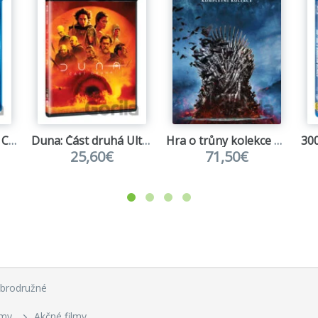
Blade Runner: Final Cut
Duna: Část druhá Ultra HD Blu-ray
Hra o trůny kolekce 1.-8. série
25,60€
71,50€
obrodružné
lmy
Akčné filmy