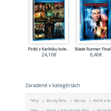
Piráti z Karibiku kolekce 1.-5.
24,10€
6,40€
Zaradené v kategóriách
Filmy
Blu-ray filmy
Blu-ray
Akčné a d
Filmy
Akčné a dobrodružné filmy
Akčné fi