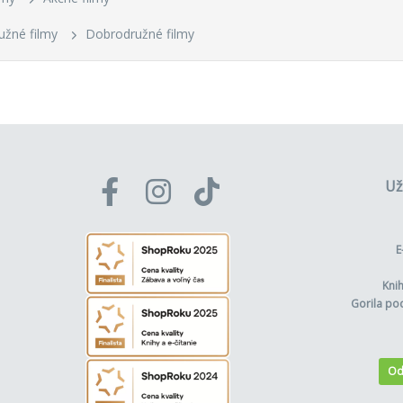
žné filmy
Dobrodružné filmy
Už
E
Kni
Gorila po
Od