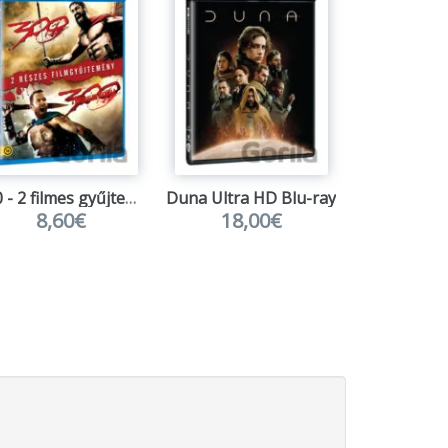
300 - 2 filmes gyűjtemény 2BD (HU)
Duna Ultra HD Blu-ray
Královstv
8,60€
18,00€
7,5