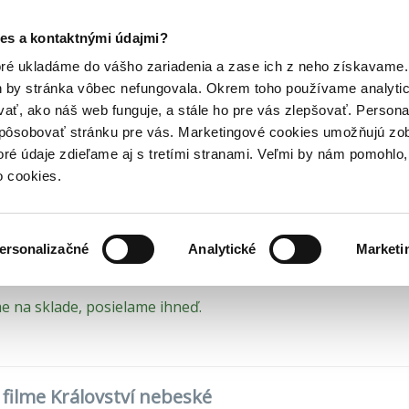
Posledný výpredaj kníh! Zľavy až do 80% tu =>
es a kontaktnými údajmi?
brodružné
Království nebeské
Hry
Hudba
Doplnky
Bazár kníh
oré ukladáme do vášho zariadenia a zase ich z neho získavame.
h by stránka vôbec nefungovala. Okrem toho používame analyti
ať, ako náš web funguje, a stále ho pre vás zlepšovať. Persona
(7,50€)
DVD (3,40€)
spôsobovať stránku pre vás. Marketingové cookies umožňujú zo
álovství nebeské
toré údaje zdieľame aj s tretími stranami. Veľmi by nám pomohl
TOP #17
o cookies.
Scott
•
Magicbox
(2022)
ersonalizačné
Analytické
Marketi
 na sklade, posielame ihneď.
 filme Království nebeské