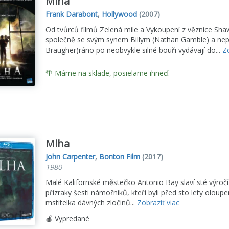
Mlha
Frank Darabont
,
Hollywood
(2007)
Od tvůrců filmů Zelená míle a Vykoupení z věznice Sha
společně se svým synem Billym (Nathan Gamble) a n
Braugher)ráno po neobvykle silné bouři vydávají do...
Zo
🌴 Máme na sklade, posielame ihneď.
Mlha
John Carpenter
,
Bonton Film
(2017)
1980
Malé Kalifornské městečko Antonio Bay slaví sté výročí
přízraky šesti námořníků, kteří byli před sto lety oloupen
mstitelka dávných zločinů...
Zobraziť viac
🍎 Vypredané