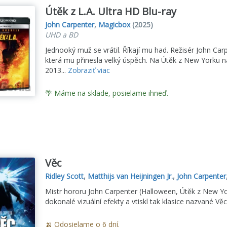
Útěk z L.A. Ultra HD Blu-ray
John Carpenter
,
Magicbox
(2025)
UHD a BD
Jednooký muž se vrátil. Říkají mu had. Režisér John Carpe
která mu přinesla velký úspěch. Na Útěk z New Yorku na
2013...
Zobraziť viac
🌴 Máme na sklade, posielame ihneď.
Věc
Ridley Scott
,
Matthijs van Heijningen Jr.
,
John Carpenter
Mistr hororu John Carpenter (Halloween, Útěk z New York
dokonalé vizuální efekty a vtiskl tak klasice nazvané Vě
🍌 Odosielame o 6 dní.