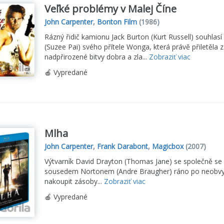
Veľké problémy v Malej Číne
John Carpenter
,
Bonton Film
(1986)
Rázný řidič kamionu Jack Burton (Kurt Russell) souhlasí
(Suzee Pai) svého přítele Wonga, která právě přiletěla 
nadpřirozené bitvy dobra a zla...
Zobraziť viac
🍎 Vypredané
Mlha
John Carpenter
,
Frank Darabont
,
Magicbox
(2007)
Výtvarník David Drayton (Thomas Jane) se společně s
sousedem Nortonem (Andre Braugher) ráno po neobvykl
nakoupit zásoby...
Zobraziť viac
🍎 Vypredané