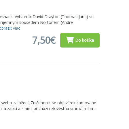
wshank. Výtvarník David Drayton (Thomas Jane) se
epříjemným sousedem Nortonem (Andre
braziť viac
7,50€
Do košíka
 svého založení. Zničehonic se objeví reinkarnované
i a zabiti a s nimi přichází i zlověstná smrtící mlha -