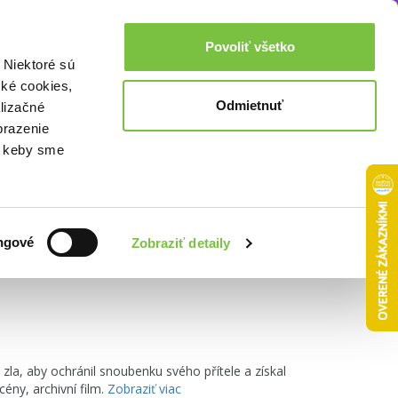
Akcie a zľavy
0,00€
Povoliť všetko
Prihlásenie
 Niektoré sú
cké cookies,
Odmietnuť
lizačné
brazenie
o, keby sme
Zoradiť podľa:
ngové
Zobraziť detaily
zla, aby ochránil snoubenku svého přítele a získal
ny, archivní film.
Zobraziť viac