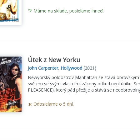
🌴 Máme na sklade, posielame ihneď.
Útek z New Yorku
John Carpenter
,
Hollywood
(2021)
Newyorský poloostrov Manhattan se stává obrovským v
světem se svými vlastními zákony odkud není úniku. S
PLEASENCE), který pád přežije a stává se nedobrovol
🍌 Odosielame o 5 dní.