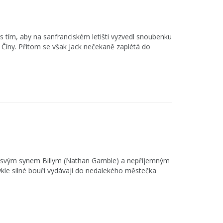
 s tím, aby na sanfranciském letišti vyzvedl snoubenku
z Číny. Přitom se však Jack nečekaně zaplétá do
e svým synem Billym (Nathan Gamble) a nepříjemným
e silné bouři vydávají do nedalekého městečka