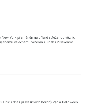
 je New York přeměněn na přísně střeženou věznici,
ušenému válečnému veteránu, Snaku Plisskenovi
8 Upíři i dnes již klasických hororů Věc a Halloween,