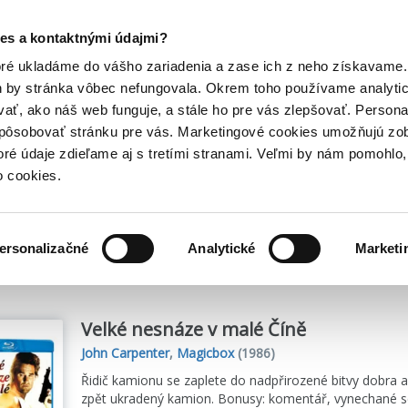
Posledný výpredaj kníh! Zľavy až do 80% tu =>
es a kontaktnými údajmi?
Hry
Hudba
Doplnky
Bazár kníh
oré ukladáme do vášho zariadenia a zase ich z neho získavame.
h by stránka vôbec nefungovala. Okrem toho používame analyti
ať, ako náš web funguje, a stále ho pre vás zlepšovať. Persona
spôsobovať stránku pre vás. Marketingové cookies umožňujú zo
toré údaje zdieľame aj s tretími stranami. Veľmi by nám pomohl
o cookies.
me
20
titulov
ersonalizačné
Analytické
Marketi
Velké nesnáze v malé Číně
John Carpenter
,
Magicbox
(1986)
Řidič kamionu se zaplete do nadpřirozené bitvy dobra a 
zpět ukradený kamion. Bonusy: komentář, vynechané scé