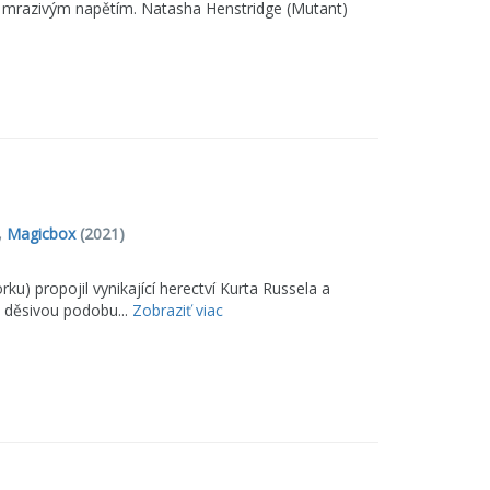
mi a mrazivým napětím. Natasha Henstridge (Mutant)
,
Magicbox
(2021)
u) propojil vynikající herectví Kurta Russela a
c děsivou podobu...
Zobraziť viac