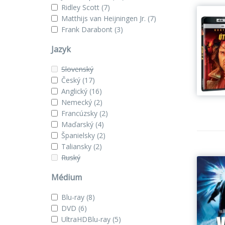
Ridley Scott
(7)
Matthijs van Heijningen Jr.
(7)
Frank Darabont
(3)
Jazyk
Slovenský
Český
(17)
Anglický
(16)
Nemecký
(2)
Francúzsky
(2)
Maďarský
(4)
Španielsky
(2)
Taliansky
(2)
Ruský
Médium
Blu-ray
(8)
DVD
(6)
UltraHDBlu-ray
(5)