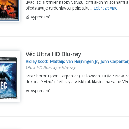
uvádí sci-fi thriller nabitý vzrušujícími akčními scéna
představuje tvrdohlavou policistku...
Zobraziť viac
🍎 Vypredané
Věc Ultra HD Blu-ray
Ridley Scott
,
Matthijs van Heijningen Jr.
,
John Carpenter
Ultra HD Blu-ray + Blu-ray
Mistr hororu John Carpenter (Halloween, Útěk z New York
dokonalé vizuální efekty a vtiskl tak klasice nazvané Vě
🍎 Vypredané