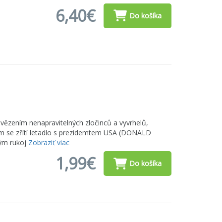
6,40€
Do košíka
ězením nenapravitelných zločinců a vyvrhelů,
em se zřítí letadlo s prezidemtem USA (DONALD
ným rukoj
Zobraziť viac
1,99€
Do košíka