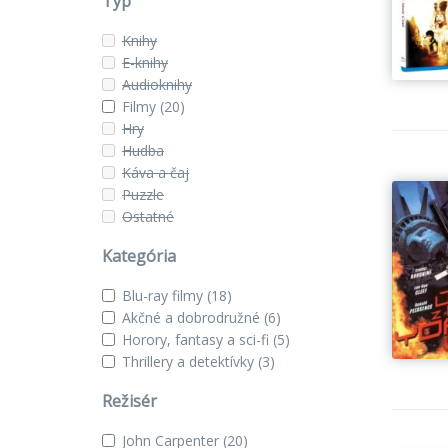
Typ
Knihy
E-knihy
Audioknihy
Filmy
(20)
Hry
Hudba
Káva a čaj
Puzzle
Ostatné
Kategória
Blu-ray filmy
(18)
Akčné a dobrodružné
(6)
Horory, fantasy a sci-fi
(5)
Thrillery a detektívky
(3)
Režisér
John Carpenter
(20)