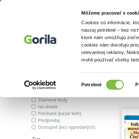
Môžeme pracovať s cooki
Režisér
John Carpenter
Knihy
E-knihy
Filmy
Cookies sú informácie, kt
naozaj potrebné – bez nic
ktoré nám umožňujú zisťov
cookies nám dovoľujú pri
John Carpenter
relevantnej reklamy. Niek
mohli používať všetky tiet
Zobraziť iba
Výber
Našli s
Potrebné
P
súhlasu
Novinky
Zľavnené tituly
Na sklade
Prečítané (bazár kníh)
Predpredaj
Dostupné (bez vypredaných)