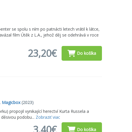
nter se spolu s ním po patnácti letech vrátil k látce,
vázal film Útěk z L.A., jehož děj se odehrává v roce
23,20€
Do košíka
,
Magicbox
(2023)
u) propojil vynikající herectví Kurta Russela a
c děsivou podobu...
Zobraziť viac
3,40€
Do košíka