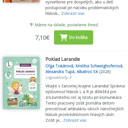
vysvetlenie pre dospelých, ako u detí
postupovať pri nácviku problematických
hlások...
Zobraziť viac
🌴 Máme na sklade, posielame ihneď.
7,10€
Do košíka
Poklad Larandie
Oľga Tokárová
,
Kristína Schweighoferová
,
Alexandra Tupá
,
Albatros SK
(2026)
Logoaktivity 3
Vitajte v čarovnej krajine Larandia! Správna
výslovnosť hlások L a R je dôležitá pre
zrozumiteľnú reč aj istotu pri komunikácii.
Tento pracovný zošit pomáha deťom
precvičovať artikuláciu oboch náročnejších
hlások prostredníctvom hravých úloh.
Zošit je...
Zobraziť viac