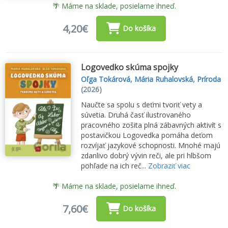
🌴 Máme na sklade, posielame ihneď.
4,20€
Do košíka
Logovedko skúma spojky
Oľga Tokárová
,
Mária Ruhalovská
,
Príroda
(2026)
Naučte sa spolu s deťmi tvoriť vety a
súvetia. Druhá časť ilustrovaného
pracovného zošita plná zábavných aktivít s
postavičkou Logovedka pomáha deťom
rozvíjať jazykové schopnosti. Mnohé majú
zdanlivo dobrý vývin reči, ale pri hlbšom
pohľade na ich reč...
Zobraziť viac
🌴 Máme na sklade, posielame ihneď.
7,60€
Do košíka