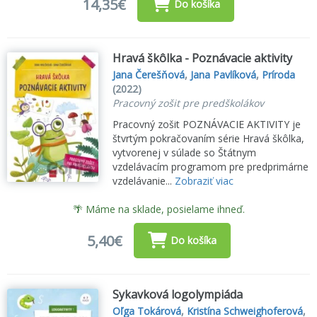
14,35€
Do košíka
Hravá škôlka - Poznávacie aktivity
Jana Čerešňová
,
Jana Pavlíková
,
Príroda
(2022)
Pracovný zošit pre predškolákov
Pracovný zošit POZNÁVACIE AKTIVITY je
štvrtým pokračovaním série Hravá škôlka,
vytvorenej v súlade so Štátnym
vzdelávacím programom pre predprimárne
vzdelávanie...
Zobraziť viac
🌴 Máme na sklade, posielame ihneď.
5,40€
Do košíka
Sykavková logolympiáda
Oľga Tokárová
,
Kristína Schweighoferová
,