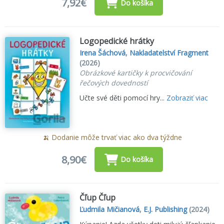
7,92€
Do košíka
Logopedické hrátky
Irena Šáchová
,
Nakladatelství Fragment
(2026)
Obrázkové kartičky k procvičování
řečových dovedností
Učte své děti pomocí hry...
Zobraziť viac
🍌 Dodanie môže trvať viac ako dva týždne
8,90€
Do košíka
Čľup Čľup
Ľudmila Mičianová
,
E.J. Publishing
(2024)