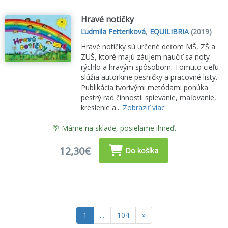
Hravé notičky
Ľudmila Fetteriková
,
EQUILIBRIA
(2019)
Hravé notičky sú určené deťom MŠ, ZŠ a
ZUŠ, ktoré majú záujem naučiť sa noty
rýchlo a hravým spôsobom. Tomuto cieľu
slúžia autorkine pesničky a pracovné listy.
Publikácia tvorivými metódami ponúka
pestrý rad činností: spievanie, maľovanie,
kreslenie a...
Zobraziť viac
🌴 Máme na sklade, posielame ihneď.
12,30€
Do košíka
1
...
104
»