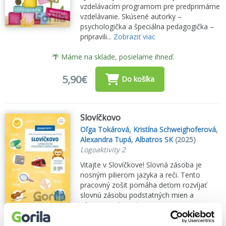
vzdelávacím programom pre predprimárne
vzdelávanie. Skúsené autorky –
psychologička a špeciálna pedagogička –
pripravili...
Zobraziť viac
🌴 Máme na sklade, posielame ihneď.
5,90€
Do košíka
Slovíčkovo
Oľga Tokárová
,
Kristína Schweighoferová
,
Alexandra Tupá
,
Albatros SK
(2025)
Logoaktivity 2
Vitajte v Slovíčkove! Slovná zásoba je
nosným pilierom jazyka a reči. Tento
pracovný zošit pomáha deťom rozvíjať
slovnú zásobu podstatných mien a
zámen...
Zobraziť viac
🌴 Máme na sklade, posielame ihneď.