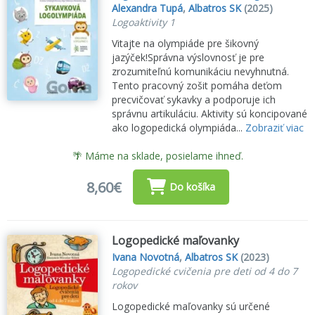
Alexandra Tupá
,
Albatros SK
(2025)
Logoaktivity 1
Vitajte na olympiáde pre šikovný
jazýček!Správna výslovnosť je pre
zrozumiteľnú komunikáciu nevyhnutná.
Tento pracovný zošit pomáha deťom
precvičovať sykavky a podporuje ich
správnu artikuláciu. Aktivity sú koncipované
ako logopedická olympiáda...
Zobraziť viac
🌴 Máme na sklade, posielame ihneď.
8,60€
Do košíka
Logopedické maľovanky
Ivana Novotná
,
Albatros SK
(2023)
Logopedické cvičenia pre deti od 4 do 7
rokov
Logopedické maľovanky sú určené