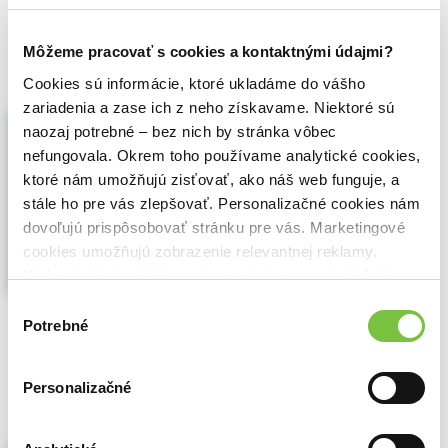
8,10€
Do košíka
Môžeme pracovať s cookies a kontaktnými údajmi?
Cookies sú informácie, ktoré ukladáme do vášho
zariadenia a zase ich z neho získavame. Niektoré sú
Logovedko skúma predložky
naozaj potrebné – bez nich by stránka vôbec
Lucia Palugyayová
,
Mária Ruhalovská
,
nefungovala. Okrem toho používame analytické cookies,
Oľga Tokárová
,
Príroda
(2024)
ktoré nám umožňujú zisťovať, ako náš web funguje, a
Pracovný zošit od skúsených logopedičiek
stále ho pre vás zlepšovať. Personalizačné cookies nám
zameraný na rozvoj jazyka u detí do 6
dovoľujú prispôsobovať stránku pre vás. Marketingové
rokov. Pomáha deťom prirodzene si
cookies umožňujú zobrazenie relevantnej reklamy.
osvojiť správne používanie predložiek
prostredníctvom hravých cvičení s
Niektoré údaje zdieľame aj s tretími stranami. Veľmi by
postavičkou Logovedka.
Zobraziť viac
nám pomohlo, keby sme mohli používať všetky tieto
Výber
cookies.
Potrebné
súhlasu
🌴 Máme na sklade, posielame ihneď.
9,90€
Do košíka
Personalizačné
Zľava 8%