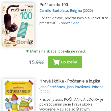
Počítam do 100
Camillo Bortolato
,
Enigma
(2020)
Počítať v hlave, počítať rýchlo a vedieť si to
predstaviť...
Zobraziť viac
🌴 Máme na sklade, posielame ihneď.
15,99€
Do košíka
Hravá škôlka - Počítanie a logika
Jana Čerešňová
,
Jana Pavlíková
,
Príroda
(2022)
Pracovný zošit POČÍTANIE A LOGIKA je
pokračovaním série Hravá škôlka,
vytvorenej v súlade so Štátnym