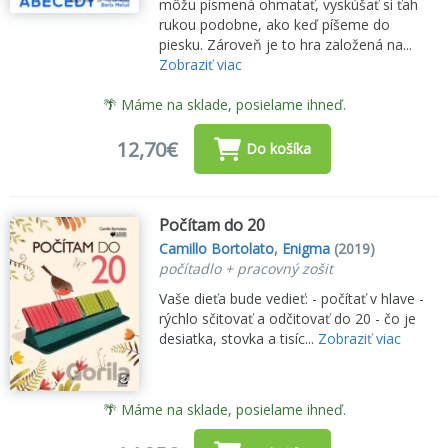
môžu písmená ohmatať, vyskúšať si ťah
rukou podobne, ako keď píšeme do
piesku. Zároveň je to hra založená na...
Zobraziť viac
🌴 Máme na sklade, posielame ihneď.
12,70€
Do košíka
Počítam do 20
Camillo Bortolato
,
Enigma
(2019)
počítadlo + pracovný zošit
Vaše dieťa bude vedieť: - počítať v hlave -
rýchlo sčitovať a odčitovať do 20 - čo je
desiatka, stovka a tisíc...
Zobraziť viac
🌴 Máme na sklade, posielame ihneď.