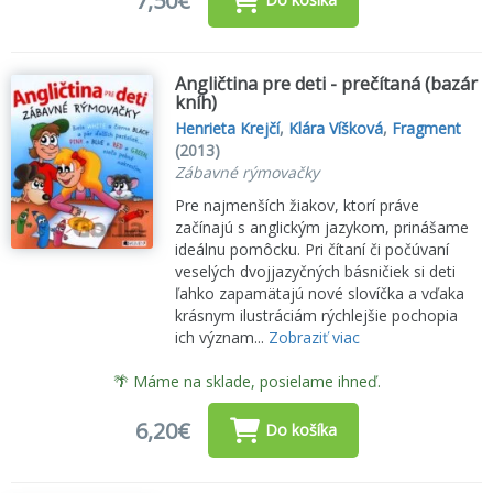
7,50€
Angličtina pre deti - prečítaná (bazár
kníh)
Henrieta Krejčí
,
Klára Víšková
,
Fragment
(2013)
Zábavné rýmovačky
Pre najmenších žiakov, ktorí práve
začínajú s anglickým jazykom, prinášame
ideálnu pomôcku. Pri čítaní či počúvaní
veselých dvojjazyčných básničiek si deti
ľahko zapamätajú nové slovíčka a vďaka
krásnym ilustráciám rýchlejšie pochopia
ich význam...
Zobraziť viac
🌴 Máme na sklade, posielame ihneď.
6,20€
Do košíka