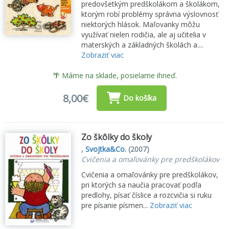
predovšetkým predškolákom a školákom,
ktorým robí problémy správna výslovnosť
niektorých hlások. Maľovanky môžu
využívať nielen rodičia, ale aj učitelia v
materských a základných školách a....
Zobraziť viac
🌴 Máme na sklade, posielame ihneď.
8,00€
Do košíka
Zo škôlky do školy
,
Svojtka&Co.
(2007)
Cvičenia a omaľovánky pre predškolákov
Cvičenia a omaľovánky pre predškolákov,
pri ktorých sa naučia pracovať podľa
predlohy, písať číslice a rozcvičia si ruku
pre písanie písmen...
Zobraziť viac