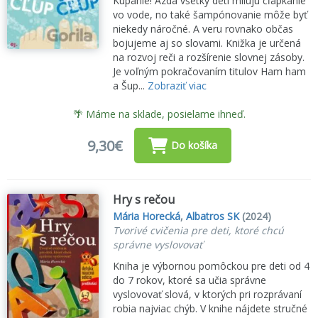
Kúpanie! Azda všetky deti milujú čľapkanie
vo vode, no také šampónovanie môže byť
niekedy náročné. A veru rovnako občas
bojujeme aj so slovami. Knižka je určená
na rozvoj reči a rozšírenie slovnej zásoby.
Je voľným pokračovaním titulov Ham ham
a Šup...
Zobraziť viac
🌴 Máme na sklade, posielame ihneď.
9,30€
Do košíka
Hry s rečou
Mária Horecká
,
Albatros SK
(2024)
Tvorivé cvičenia pre deti, ktoré chcú
správne vyslovovať
Kniha je výbornou pomôckou pre deti od 4
do 7 rokov, ktoré sa učia správne
vyslovovať slová, v ktorých pri rozprávaní
robia najviac chýb. V knihe nájdete stručné