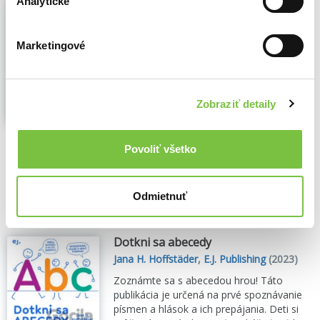
Analytické
1000 super aktivít
,
Klub čitateľov
(2026)
pre rozumné hlavičky zo škôlky aj školičky
Marketingové
1000 super aktivít prináša deťom takmer
dvesto strán plných zábavných úloh,
hlavolamov a kreatívnych cvičení, ktoré
podporujú učenie hrou. Spojovačky,
Zobraziť detaily
bludiská, počítanie, kreslenie či hľadanie
rozdielov rozvíjajú logické...
Zobraziť viac
Povoliť všetko
🌴 Máme na sklade, posielame ihneď.
7,30€
7,92€
Do košíka
Odmietnuť
Dotkni sa abecedy
Jana H. Hoffstäder
,
E.J. Publishing
(2023)
Zoznámte sa s abecedou hrou! Táto
publikácia je určená na prvé spoznávanie
písmen a hlások a ich prepájania. Deti si