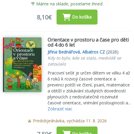
🌴 Máme na sklade, posielame ihneď.
8,10€
Do košíka
Orientace v prostoru a čase pro děti
od 4 do 6 let
Jiřina Bednářová
,
Albatros CZ
(2026)
Kdy to bylo, kde se stalo, medvídě se
zatoulalo
Pracovní sešit je určen dětem ve věku 4 až
6 roků k rozvoji časové orientace a
prevenci potíží ve čtení, psaní, matematice
a obtíží v získávání studijních dovedností
plynoucích z nedostatečně rozvinuté
časové orientace, vnímání posloupnosti a...
Zobraziť viac
🍌 Predobjednávka, vychádza 11. 8. 2026
Do košíka