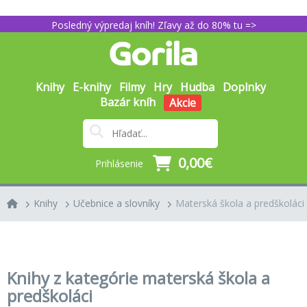
Posledný výpredaj kníh! Zľavy až do 80% tu =>
Knihy
E-knihy
Filmy
Hry
Hudba
Doplnky
Bazár kníh
Akcie
0,00€
Prihlásenie
Knihy
Učebnice a slovníky
Materská škola a predškoláci
Knihy z kategórie materská škola a
predškoláci