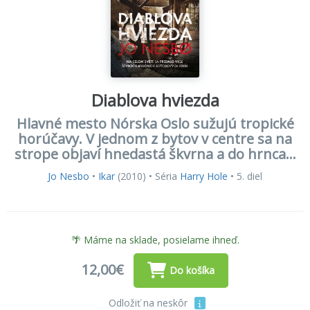
Diablova hviezda
Hlavné mesto Nórska Oslo sužujú tropické
horúčavy. V jednom z bytov v centre sa na
strope objaví hnedastá škvrna a do hrnca...
Jo Nesbo
•
Ikar
(2010) • Séria
Harry Hole
• 5. diel
🌴 Máme na sklade, posielame ihneď.
12,00€
Do košíka
Odložiť na neskôr