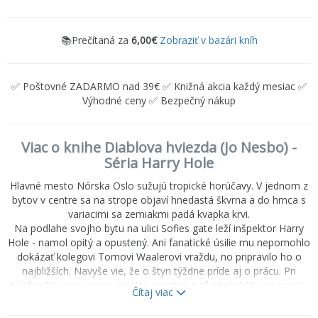
📚Prečítaná za
6,00€
Zobraziť v bazári kníh
✅ Poštovné ZADARMO nad 39€ ✅ Knižná akcia každý mesiac ✅
Výhodné ceny ✅ Bezpečný nákup
Viac o knihe Diablova hviezda (Jo Nesbo) -
Séria Harry Hole
Hlavné mesto Nórska Oslo sužujú tropické horúčavy. V jednom z
bytov v centre sa na strope objaví hnedastá škvrna a do hrnca s
variacimi sa zemiakmi padá kvapka krvi.
Na podlahe svojho bytu na ulici Sofies gate leží inšpektor Harry
Hole - namol opitý a opustený. Ani fanatické úsilie mu nepomohlo
dokázať kolegovi Tomovi Waalerovi vraždu, no pripravilo ho o
najbližších. Navyše vie, že o štyri týždne príde aj o prácu. Pri
telefonáte z policajnej stanice precitne z alkoholického opojenia.
Čítaj viac
Polícia našla zavraždenú ženu s odseknutým prstom na ruke.
Harry Hole dostáva ešte poslednú šancu. Má však spolupracovať