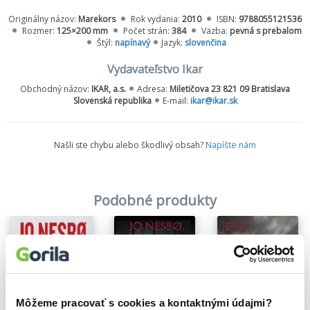
s jediným kolegom, ktorý v tom čase nie je na dovolenke - je ním
Originálny názov:
Marekors
Rok vydania:
2010
ISBN:
9788055121536
práve Tom Waaler. A teplota v Osle má v najbližších dňoch ďalej
Rozmer:
125×200 mm
Počet strán:
384
Väzba:
pevná s prebalom
stúpať...
Štýl:
napínavý
Jazyk:
slovenčina
Vydavateľstvo Ikar
Obchodný názov:
IKAR, a.s.
Adresa:
Miletičova 23 821 09 Bratislava
Slovenská republika
E-mail:
ikar@ikar.sk
Našli ste chybu alebo škodlivý obsah?
Napíšte nám
Podobné produkty
Môžeme pracovať s cookies a kontaktnými údajmi?