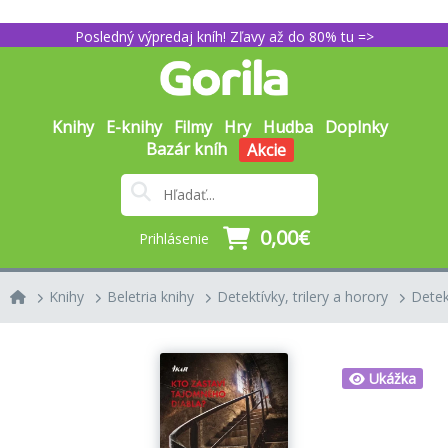
Posledný výpredaj kníh! Zľavy až do 80% tu =>
Knihy
E-knihy
Filmy
Hry
Hudba
Doplnky
Bazár kníh
Akcie
0,00€
Prihlásenie
Knihy
Beletria knihy
Detektívky, trilery a horory
Detek
Ukážka