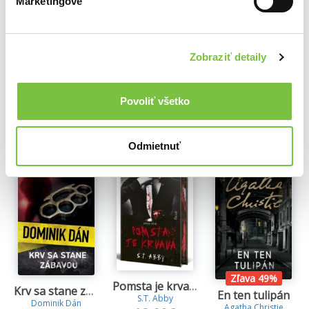
Marketingové
Jo Nesbo
Jo Nesbo
Jo Nesbo
12,20€
11,60€
Zobraziť detaily
Povoliť všetko
Ďalšie z kategórie Detektívky a krimi knihy
Viac z tejto kategórie
Odmietnuť
Zľava 49%
Pomsta je krvavá (Kniha prvá)
Krv sa stane zábavou
En ten tulipán
S.T. Abby
Dominik Dán
Agatha Christie