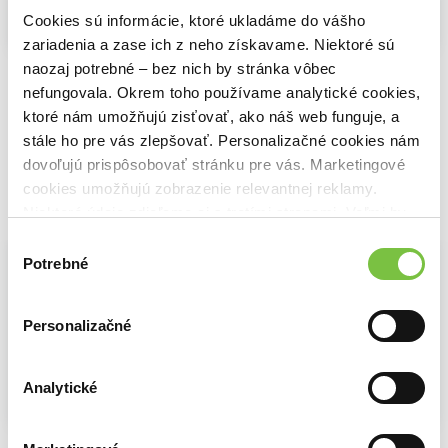
Zľava 11%
Cookies sú informácie, ktoré ukladáme do vášho
Na sklade
Na sklade
zariadenia a zase ich z neho získavame. Niektoré sú
Na sklade
Syn
Hodina vlka
Kráľ mesta Os
naozaj potrebné – bez nich by stránka vôbec
Jo Nesbo
Jo Nesbo
Jo Nesbo
nefungovala. Okrem toho používame analytické cookies,
11,60€
17,89€
15,40€
ktoré nám umožňujú zisťovať, ako náš web funguje, a
stále ho pre vás zlepšovať. Personalizačné cookies nám
dovoľujú prispôsobovať stránku pre vás. Marketingové
cookies umožňujú zobrazenie relevantnej reklamy.
Vybrané pre teba
Niektoré údaje zdieľame aj s tretími stranami. Veľmi by
nám pomohlo, keby sme mohli používať všetky tieto
Výber
cookies.
Potrebné
súhlasu
Personalizačné
Analytické
Na sklade
Na sklade
Zrada
Bohyňa pomsty
Netopierí muž