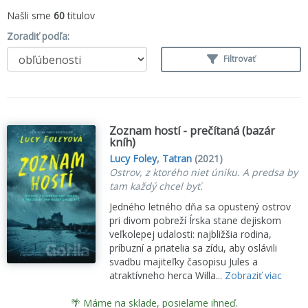
Našli sme
60
titulov
Zoradiť podľa:
Filtrovať
Zoznam hostí - prečítaná (bazár
kníh)
Lucy Foley
,
Tatran
(2021)
Ostrov, z ktorého niet úniku. A predsa by
tam každý chcel byť.
Jedného letného dňa sa opustený ostrov
pri divom pobreží Írska stane dejiskom
veľkolepej udalosti: najbližšia rodina,
príbuzní a priatelia sa zídu, aby oslávili
svadbu majiteľky časopisu Jules a
atraktívneho herca Willa...
Zobraziť viac
🌴 Máme na sklade, posielame ihneď.