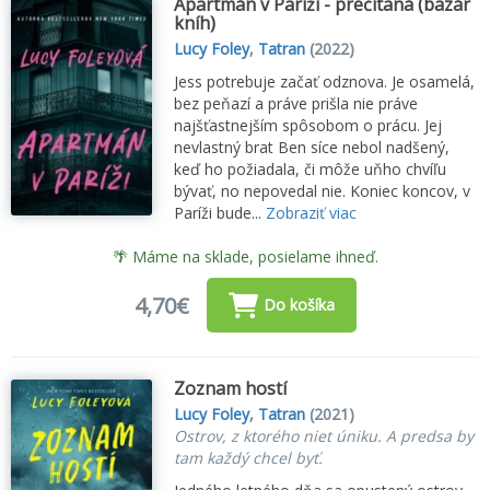
Apartmán v Paríži - prečítaná (bazár
kníh)
Lucy Foley
,
Tatran
(2022)
Jess potrebuje začať odznova. Je osamelá,
bez peňazí a práve prišla nie práve
najšťastnejším spôsobom o prácu. Jej
nevlastný brat Ben síce nebol nadšený,
keď ho požiadala, či môže uňho chvíľu
bývať, no nepovedal nie. Koniec koncov, v
Paríži bude...
Zobraziť viac
🌴 Máme na sklade, posielame ihneď.
4,70€
Do košíka
Zoznam hostí
Lucy Foley
,
Tatran
(2021)
Ostrov, z ktorého niet úniku. A predsa by
tam každý chcel byť.