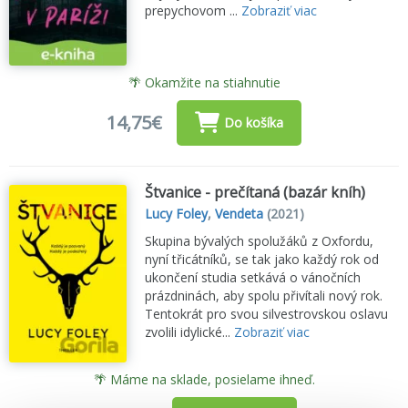
prepychovom ...
Zobraziť viac
🌴 Okamžite na stiahnutie
14,75€
Do košíka
Štvanice - prečítaná (bazár kníh)
Lucy Foley
,
Vendeta
(2021)
Skupina bývalých spolužáků z Oxfordu,
nyní třicátníků, se tak jako každý rok od
ukončení studia setkává o vánočních
prázdninách, aby spolu přivítali nový rok.
Tentokrát pro svou silvestrovskou oslavu
zvolili idylické...
Zobraziť viac
🌴 Máme na sklade, posielame ihneď.