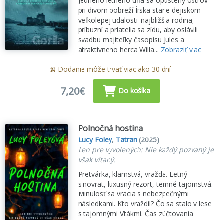
Jedného letného dňa sa opustený ostrov
pri divom pobreží Írska stane dejiskom
veľkolepej udalosti: najbližšia rodina,
príbuzní a priatelia sa zídu, aby oslávili
svadbu majiteľky časopisu Jules a
atraktívneho herca Willa...
Zobraziť viac
🍌 Dodanie môže trvať viac ako 30 dní
7,20€
Do košíka
Polnočná hostina
Lucy Foley
,
Tatran
(2025)
Len pre vyvolených: Nie každý pozvaný je
však vítaný.
Pretvárka, klamstvá, vražda. Letný
slnovrat, luxusný rezort, temné tajomstvá.
Minulosť sa vracia s nebezpečnými
následkami. Kto vraždil? Čo sa stalo v lese
s tajomnými Vtákmi. Čas zúčtovania