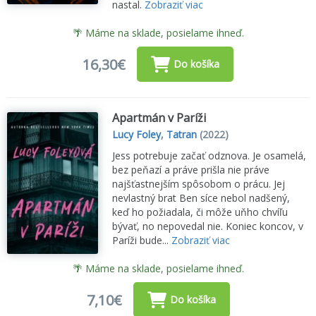
nastal.
Zobraziť viac
🌴 Máme na sklade, posielame ihneď.
16,30€
Do košíka
Apartmán v Paríži
Lucy Foley
,
Tatran
(2022)
Jess potrebuje začať odznova. Je osamelá,
bez peňazí a práve prišla nie práve
najšťastnejším spôsobom o prácu. Jej
nevlastný brat Ben síce nebol nadšený,
keď ho požiadala, či môže uňho chvíľu
bývať, no nepovedal nie. Koniec koncov, v
Paríži bude...
Zobraziť viac
🌴 Máme na sklade, posielame ihneď.
7,10€
Do košíka