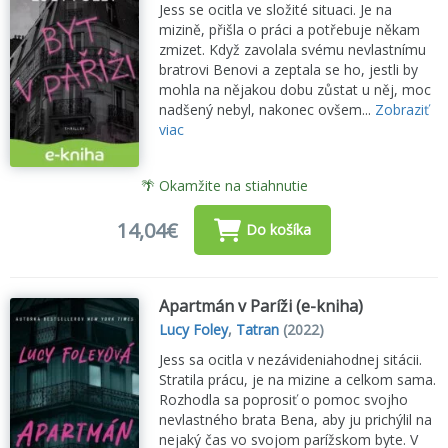
Jess se ocitla ve složité situaci. Je na
mizině, přišla o práci a potřebuje někam
zmizet. Když zavolala svému nevlastnímu
bratrovi Benovi a zeptala se ho, jestli by
mohla na nějakou dobu zůstat u něj, moc
nadšený nebyl, nakonec ovšem...
Zobraziť
viac
🌴 Okamžite na stiahnutie
14,04€
Do košíka
Apartmán v Paríži (e-kniha)
Lucy Foley
,
Tatran
(2022)
Jess sa ocitla v nezávideniahodnej sitácii.
Stratila prácu, je na mizine a celkom sama.
Rozhodla sa poprosiť o pomoc svojho
nevlastného brata Bena, aby ju prichýlil na
nejaký čas vo svojom parížskom byte. V