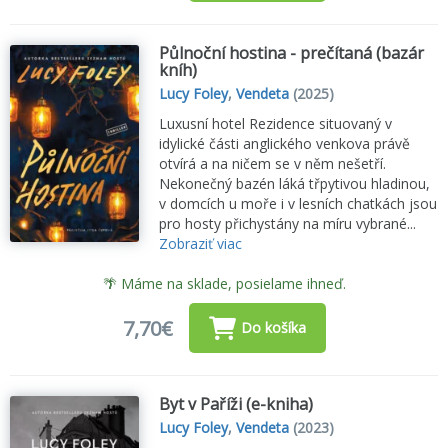
Půlnoční hostina - prečítaná (bazár
kníh)
Lucy Foley
,
Vendeta
(2025)
Luxusní hotel Rezidence situovaný v
idylické části anglického venkova právě
otvírá a na ničem se v něm nešetří.
Nekonečný bazén láká třpytivou hladinou,
v domcích u moře i v lesních chatkách jsou
pro hosty přichystány na míru vybrané...
Zobraziť viac
🌴 Máme na sklade, posielame ihneď.
7,70€
Do košíka
Byt v Paříži (e-kniha)
Lucy Foley
,
Vendeta
(2023)