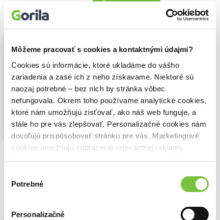
8,90€
Do košíka
Polnočná hostina - prečítaná (bazár
Môžeme pracovať s cookies a kontaktnými údajmi?
kníh)
Lucy Foley
,
Tatran
(2025)
Cookies sú informácie, ktoré ukladáme do vášho
Len pre vyvolených: Nie každý pozvaný je
zariadenia a zase ich z neho získavame. Niektoré sú
však vítaný.
naozaj potrebné – bez nich by stránka vôbec
Pretvárka, klamstvá, vražda. Letný
nefungovala. Okrem toho používame analytické cookies,
slnovrat, luxusný rezort, temné tajomstvá.
ktoré nám umožňujú zisťovať, ako náš web funguje, a
Minulosť sa vracia s nebezpečnými
stále ho pre vás zlepšovať. Personalizačné cookies nám
následkami. Kto vraždil? Čo sa stalo v lese
dovoľujú prispôsobovať stránku pre vás. Marketingové
s tajomnými Vtákmi. Čas zúčtovania
nastal.
Zobraziť viac
cookies umožňujú zobrazenie relevantnej reklamy.
Niektoré údaje zdieľame aj s tretími stranami. Veľmi by
🌴 Máme na sklade, posielame ihneď.
nám pomohlo, keby sme mohli používať všetky tieto
Výber
cookies.
Potrebné
súhlasu
9,19€
Do košíka
Personalizačné