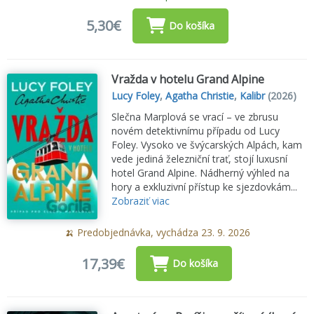
5,30€
Do košíka
Vražda v hotelu Grand Alpine
Lucy Foley
,
Agatha Christie
,
Kalibr
(2026)
Slečna Marplová se vrací – ve zbrusu
novém detektivnímu případu od Lucy
Foley. Vysoko ve švýcarských Alpách, kam
vede jediná železniční trať, stojí luxusní
hotel Grand Alpine. Nádherný výhled na
hory a exkluzivní přístup ke sjezdovkám...
Zobraziť viac
🍌 Predobjednávka, vychádza 23. 9. 2026
17,39€
Do košíka