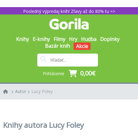
Posledný výpredaj kníh! Zľavy až do 80% tu =>
Knihy
E-knihy
Filmy
Hry
Hudba
Doplnky
Bazár kníh
Akcie
0,00€
Prihlásenie
Autor
Lucy Foley
Knihy autora Lucy Foley