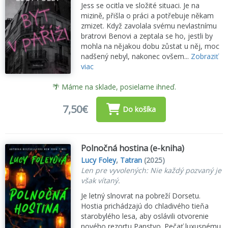
Jess se ocitla ve složité situaci. Je na
mizině, přišla o práci a potřebuje někam
zmizet. Když zavolala svému nevlastnímu
bratrovi Benovi a zeptala se ho, jestli by
mohla na nějakou dobu zůstat u něj, moc
nadšený nebyl, nakonec ovšem...
Zobraziť
viac
🌴 Máme na sklade, posielame ihneď.
7,50€
Do košíka
Polnočná hostina (e-kniha)
Lucy Foley
,
Tatran
(2025)
Len pre vyvolených: Nie každý pozvaný je
však vítaný.
Je letný slnovrat na pobreží Dorsetu.
Hostia prichádzajú do chladivého tieňa
starobylého lesa, aby oslávili otvorenie
nového rezortu Panstvo. Pečať luxusnému