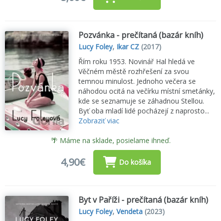
Pozvánka - prečítaná (bazár kníh)
Lucy Foley
,
Ikar CZ
(2017)
Řím roku 1953. Novinář Hal hledá ve
Věčném městě rozhřešení za svou
temnou minulost. Jednoho večera se
náhodou ocitá na večírku místní smetánky,
kde se seznamuje se záhadnou Stellou.
Byť oba mladí lidé pocházejí z naprosto...
Zobraziť viac
🌴 Máme na sklade, posielame ihneď.
4,90€
Do košíka
Byt v Paříži - prečítaná (bazár kníh)
Lucy Foley
,
Vendeta
(2023)