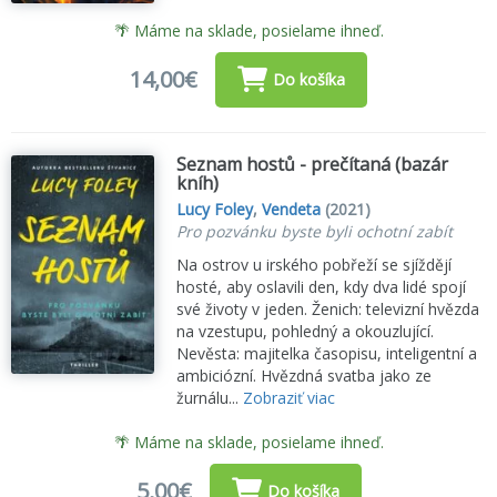
🌴 Máme na sklade, posielame ihneď.
14,00€
Do košíka
Seznam hostů - prečítaná (bazár
kníh)
Lucy Foley
,
Vendeta
(2021)
Pro pozvánku byste byli ochotní zabít
Na ostrov u irského pobřeží se sjíždějí
hosté, aby oslavili den, kdy dva lidé spojí
své životy v jeden. Ženich: televizní hvězda
na vzestupu, pohledný a okouzlující.
Nevěsta: majitelka časopisu, inteligentní a
ambiciózní. Hvězdná svatba jako ze
žurnálu...
Zobraziť viac
🌴 Máme na sklade, posielame ihneď.
5,00€
Do košíka