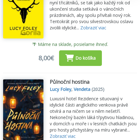
nyní třicátníků, se tak jako každý rok od
ukončení studia setkává o vánočních
prázdninách, aby spolu přivítali nový rok.
Tentokrát pro svou silvestrovskou oslavu
zvolili idylické...
Zobraziť viac
🌴 Máme na sklade, posielame ihneď.
8,00€
Do košíka
Půlnoční hostina
Lucy Foley
,
Vendeta
(2025)
Luxusní hotel Rezidence situovaný v
idylické části anglického venkova právě
otvírá a na ničem se v něm nešetří.
Nekonečný bazén láká třpytivou hladinou,
v domcích u moře i v lesních chatkách jsou
pro hosty přichystány na míru vybrané...
Zobraziť viac