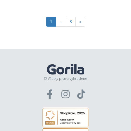
1
...
3
»
© Všetky práva vyhradené