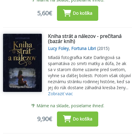
5,60€
Do košíka
Kniha strát a nálezov - prečítaná
(bazár kníh)
Lucy Foley
,
Fortuna Libri
(2015)
Mladá fotografka Kate Darlingová sa
spamätáva zo smrti matky a dúfa, že ak
sa v starom dome uzavrie pred svetom,
vyhne sa ďalšej bolesti. Potom však objaví
neznámu stránku rodinnej histórie, keď sa
jej do rúk dostane záhadná kresba ženy...
Zobraziť viac
🌴 Máme na sklade, posielame ihneď.
9,90€
Do košíka