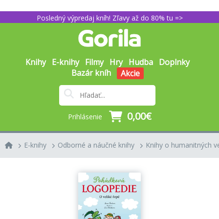
Posledný výpredaj kníh! Zľavy až do 80% tu =>
Knihy
E-knihy
Filmy
Hry
Hudba
Doplnky
Bazár kníh
Akcie
0,00€
Prihlásenie
E-knihy
Odborné a náučné knihy
Knihy o humanitných v