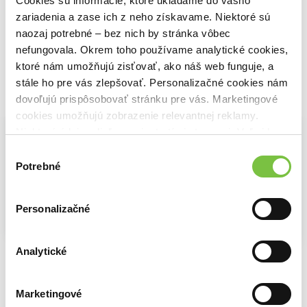
8,31€
Cookies sú informácie, ktoré ukladáme do vášho
5,67€
6,55€
zariadenia a zase ich z neho získavame. Niektoré sú
naozaj potrebné – bez nich by stránka vôbec
nefungovala. Okrem toho používame analytické cookies,
ktoré nám umožňujú zisťovať, ako náš web funguje, a
stále ho pre vás zlepšovať. Personalizačné cookies nám
Vybrané pre teba
dovoľujú prispôsobovať stránku pre vás. Marketingové
cookies umožňujú zobrazenie relevantnej reklamy.
Niektoré údaje zdieľame aj s tretími stranami. Veľmi by
nám pomohlo, keby sme mohli používať všetky tieto
Výber
cookies.
Potrebné
súhlasu
Personalizačné
Malý princ
Analytické
Denník odvážneho bojka 20
Antoine de Saint-Exupéry
Jeff Kinney
8,31€
Slávna päťka na ostrove pokladov
8,22€
Enid Blyton
Marketingové
6,23€