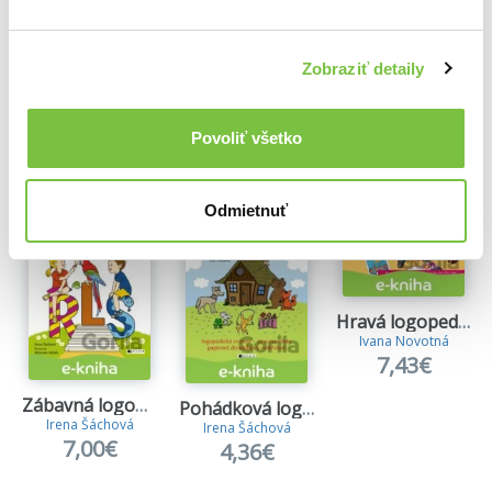
Zobraziť detaily
Ďalšie z kategórie Knihy o logopédii
Povoliť všetko
Viac z tejto kategórie
Odmietnuť
Hravá logopedie
Ivana Novotná
7,43€
Zábavná logopedie
Pohádková logopedie
Irena Šáchová
Irena Šáchová
7,00€
4,36€