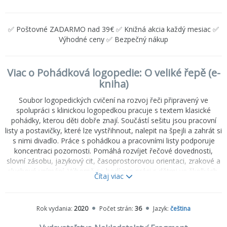
✅ Poštovné ZADARMO nad 39€ ✅ Knižná akcia každý mesiac ✅
Výhodné ceny ✅ Bezpečný nákup
Viac o Pohádková logopedie: O veliké řepě (e-
kniha)
Soubor logopedických cvičení na rozvoj řeči připravený ve
spolupráci s klinickou logopedkou pracuje s textem klasické
pohádky, kterou děti dobře znají. Součástí sešitu jsou pracovní
listy a postavičky, které lze vystřihnout, nalepit na špejli a zahrát si
s nimi divadlo. Práce s pohádkou a pracovními listy podporuje
koncentraci pozornosti. Pomáhá rozvíjet řečové dovednosti,
slovní zásobu, jazykový cit, časoprostorovou orientaci, zrakové a
sluchové vnímání. Výborně se hodí pro práci s dětmi ve školkách,
Čítaj viac
mateřských centrech, poradnách a ordinacích, skvěle však
poslouží i pro domácí procvičování.
Rok vydania:
2020
Počet strán:
36
Jazyk:
čeština