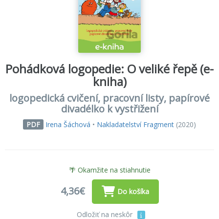
Pohádková logopedie: O veliké řepě (e-
kniha)
logopedická cvičení, pracovní listy, papírové
divadélko k vystřižení
Irena Šáchová
•
Nakladatelství Fragment
(2020)
PDF
🌴 Okamžite na stiahnutie
4,36€
Do košíka
Odložiť na neskôr