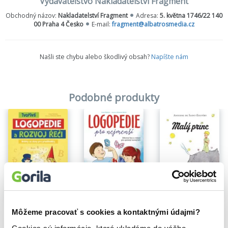
Vydavateľstvo Nakladatelství Fragment
Obchodný názov:
Nakladatelství Fragment
Adresa:
5. května 1746/22 140
00 Praha 4 Česko
E-mail:
fragment@albatrosmedia.cz
Našli ste chybu alebo škodlivý obsah?
Napíšte nám
Podobné produkty
Malý princ
Môžeme pracovať s cookies a kontaktnými údajmi?
Tvořivá logopedie a rozvoj řeči
Logopedie pro nejmenší
Antoine de Saint-Exupéry
Irena Šáchová
Irena Šáchová