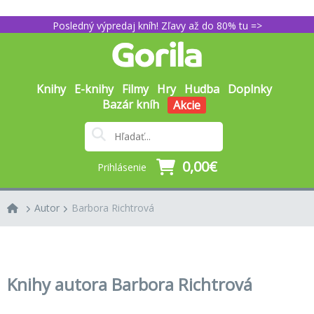
Posledný výpredaj kníh! Zľavy až do 80% tu =>
Knihy
E-knihy
Filmy
Hry
Hudba
Doplnky
Bazár kníh
Akcie
0,00€
Prihlásenie
Autor
Barbora Richtrová
Knihy autora Barbora Richtrová