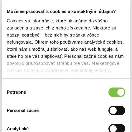
13,50€
Do košíka
Môžeme pracovať s cookies a kontaktnými údajmi?
Cookies sú informácie, ktoré ukladáme do vášho
Klinická logopedie u dětí (e-kniha)
zariadenia a zase ich z neho získavame. Niektoré sú
naozaj potrebné – bez nich by stránka vôbec
Barbora Richtrová
,
Hana Nestávalová
,
Zuzana Korandová
,
Grada
(2026)
nefungovala. Okrem toho používame analytické cookies,
Základy nového pojetí vývoje jazyka, řeči
ktoré nám umožňujú zisťovať, ako náš web funguje, a
a polykání
stále ho pre vás zlepšovať. Personalizačné cookies nám
Publikace shrnuje současné poznatky v
dovoľujú prispôsobovať stránku pre vás. Marketingové
moderním oboru klinické logopedie.
cookies umožňujú zobrazenie relevantnej reklamy.
Zaměřuje se na poruchy jazyka a řeči a
Niektoré údaje zdieľame aj s tretími stranami. Veľmi by
věnuje se také obtížím v příjmu potravy a
nám pomohlo, keby sme mohli používať všetky tieto
polykání u dětí.
Zobraziť viac
Výber
cookies.
Potrebné
súhlasu
🌴 Okamžite na stiahnutie
15,43€
Do košíka
Personalizačné
Analytické