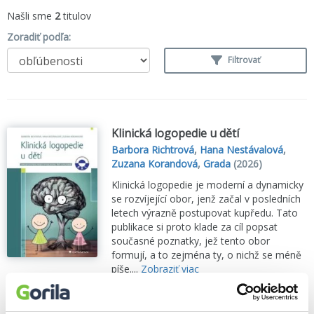
Našli sme
2
titulov
Zoradiť podľa:
Filtrovať
Klinická logopedie u dětí
Barbora Richtrová
,
Hana Nestávalová
,
Zuzana Korandová
,
Grada
(2026)
Klinická logopedie je moderní a dynamicky
se rozvíjející obor, jenž začal v posledních
letech výrazně postupovat kupředu. Tato
publikace si proto klade za cíl popsat
současné poznatky, jež tento obor
formují, a to zejména ty, o nichž se méně
píše....
Zobraziť viac
🌴 Máme na sklade, posielame ihneď.