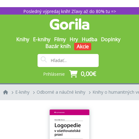
Posledný výpredaj kníh! Zľavy až do 80% tu =>
Knihy
E-knihy
Filmy
Hry
Hudba
Doplnky
Bazár kníh
Akcie
0,00€
Prihlásenie
E-knihy
Odborné a náučné knihy
Knihy o humanitných v