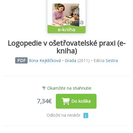
Logopedie v ošetřovatelské praxi (e-
kniha)
Ilona Kejklíčková
•
Grada
(2011) • Edícia
Sestra
PDF
🌴 Okamžite na stiahnutie
7,34€
Do košíka
Odložiť na neskôr