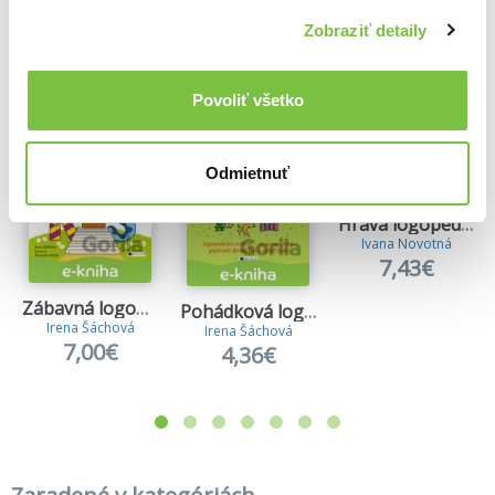
Ďalšie z kategórie Knihy o logopédii
Zobraziť detaily
Viac z tejto kategórie
Povoliť všetko
Odmietnuť
Hravá logopedie
Ivana Novotná
7,43€
Zábavná logopedie
Pohádková logopedie
Irena Šáchová
Irena Šáchová
7,00€
4,36€