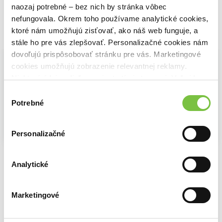
naozaj potrebné – bez nich by stránka vôbec
nefungovala. Okrem toho používame analytické cookies,
ktoré nám umožňujú zisťovať, ako náš web funguje, a
Vybrané pre teba
stále ho pre vás zlepšovať. Personalizačné cookies nám
dovoľujú prispôsobovať stránku pre vás. Marketingové
cookies umožňujú zobrazenie relevantnej reklamy.
Niektoré údaje zdieľame aj s tretími stranami. Veľmi by
nám pomohlo, keby sme mohli používať všetky tieto
Výber
cookies.
Potrebné
súhlasu
Personalizačné
Dětská klinická psychologie
Maminko, nekřič!
Klinická logopedie u dětí
Dana Krejčířová
,
Pavel Říčan
Jeannina Mik
,
,
Sandra Temi-Jetter
Barbora Richtrová
,
Hana Nestávalová
Analytické
25,88€
11,01€
15,43€
Marketingové