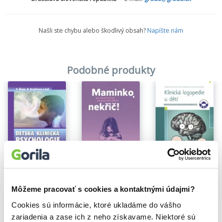
Našli ste chybu alebo škodlivý obsah?
Napíšte nám
Podobné produkty
Dětská klinická psychologie
Maminko, nekřič!
Klinická logopedie u dětí
Môžeme pracovať s cookies a kontaktnými údajmi?
Dana Krejčířová
,
Pavel Říčan
Jeannina Mik
,
,
Sandra Temi-Jetter
Barbora Richtrová
,
Hana Nestávalová
25,88€
11,01€
15,43€
Cookies sú informácie, ktoré ukladáme do vášho
zariadenia a zase ich z neho získavame. Niektoré sú