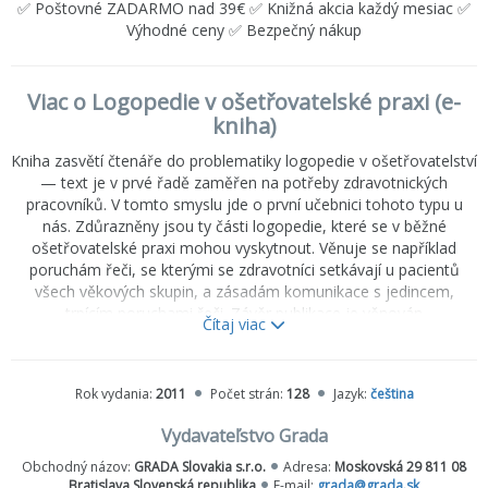
✅ Poštovné ZADARMO nad 39€ ✅ Knižná akcia každý mesiac ✅
Výhodné ceny ✅ Bezpečný nákup
Viac o Logopedie v ošetřovatelské praxi (e-
kniha)
Kniha zasvětí čtenáře do problematiky logopedie v ošetřovatelství
— text je v prvé řadě zaměřen na potřeby zdravotnických
pracovníků. V tomto smyslu jde o první učebnici tohoto typu u
nás. Zdůrazněny jsou ty části logopedie, které se v běžné
ošetřovatelské praxi mohou vyskytnout. Věnuje se například
poruchám řeči, se kterými se zdravotníci setkávají u pacientů
všech věkových skupin, a zásadám komunikace s jedincem,
trpícím poruchami řeči. Závěr publikace je věnován
Čítaj viac
logopedickému přístupu ke starším osobám. Autorka, která je
klinickou logopedkou, teoretickou část výkladu doplnila řadou rad
ze své dlouholeté praxe. Publikaci ocení nejen zdravotní sestry,
Rok vydania:
2011
Počet strán:
128
Jazyk:
čeština
gerontologové, kliničtí logopedové, psychologové, ale i studenti
příslušných oborů.
Vydavateľstvo Grada
Obchodný názov:
GRADA Slovakia s.r.o.
Adresa:
Moskovská 29 811 08
Bratislava Slovenská republika
E-mail:
grada@grada.sk