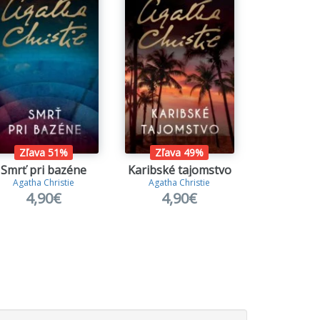
Zľava 51%
Zľava 49%
Smrť pri bazéne
Karibské tajomstvo
Intrigy v
Agatha Christie
Agatha Christie
Anette de la Mo
4,90€
4,90€
18,