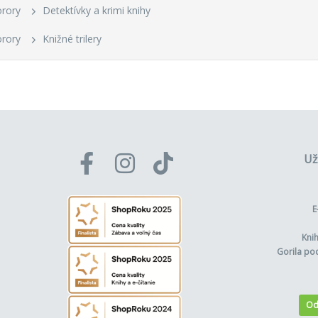
orory
Detektívky a krimi knihy
orory
Knižné trilery
Už
E
Kni
Gorila po
Od