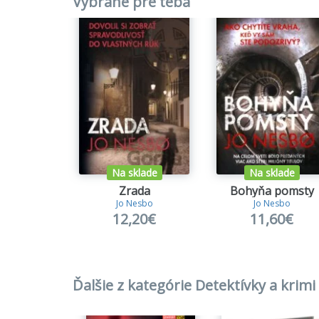
Vybrané pre teba
6.
Spasi
7.
Sneh
8.
Panci
9.
Prízr
10.
Polí
11.
Smä
12.
Nôž
12.
Krv
13.
Kill
Na sklade
Na sklade
Zrada
Bohyňa pomsty
Jo Nesbo
Jo Nesbo
12,20€
11,60€
Ďalšie z kategórie Detektívky a krimi