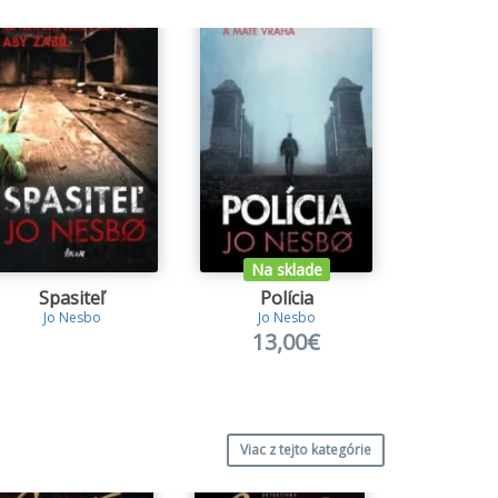
Na sklade
Na s
Spasiteľ
Polícia
Šv
Jo Nesbo
Jo Nesbo
Jo 
13,00€
10
Viac z tejto kategórie