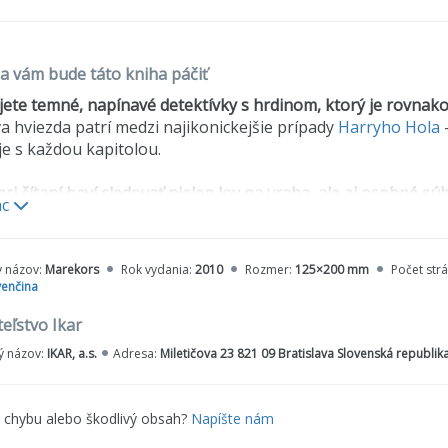
a vám bude táto kniha páčiť
jete temné, napínavé detektívky s hrdinom, ktorý je rovnako
a hviezda patrí medzi najikonickejšie prípady
Harryho Hola
e s každou kapitolou.
pri čítaní baví sledovať nielen lov na vraha, ale aj osobné s
ac
ole je v tomto príbehu na pokraji vyhorenia, závislosti aj s
ako napínavý ako samotné vyšetrovanie.
y názov:
Marekors
Rok vydania:
2010
Rozmer:
125×200 mm
Počet str
 radi atmosféru severského krimi, ktorá je temná, dusná a 
venčina
sa odohráva počas horúceho leta, no napriek tomu pôsobí m
 živé ako postavy, a tempo je také rýchle, že sa kniha číta „
eľstvo Ikar
 názov:
IKAR, a.s.
Adresa:
Miletičova 23 821 09 Bratislava Slovenská republik
i knihu prečítať pred Netflix adaptáciou (alebo po nej) - pre
de oveľa hlbšie do psychológie Harryho Hola, než to dokáže
racuje s drobnými stopami, atmosférou a napätím, ktoré o
e chybu alebo škodlivý obsah?
Napíšte nám
 pred adaptáciou zvýši napätie, čítanie po nej prehĺbi pocho