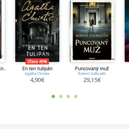
Zľava 49%
Pomsta je krvavá (Kniha prvá)
En ten tulipán
Puncovaný muž
Agatha Christie
Robert Galbraith
4,90€
29,15€