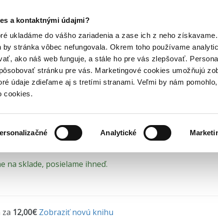
Posledný výpredaj kníh! Zľavy až do 80% tu =>
es a kontaktnými údajmi?
horory
Detektívky a krimi knihy
Diablova hviezda
Hry
Hudba
Doplnky
Bazár kníh
oré ukladáme do vášho zariadenia a zase ich z neho získavame.
h by stránka vôbec nefungovala. Okrem toho používame analyti
ať, ako náš web funguje, a stále ho pre vás zlepšovať. Persona
blova hviezda - prečítan
spôsobovať stránku pre vás. Marketingové cookies umožňujú zo
toré údaje zdieľame aj s tretími stranami. Veľmi by nám pomohl
ebovaný stav = prečítaná kniha môže mať zažltn
o cookies.
bo
•
Ikar
(2010) • Séria
Harry Hole
• 5. diel
ersonalizačné
Analytické
Marketi
 na sklade, posielame ihneď.
 za
12,00€
Zobraziť novú knihu