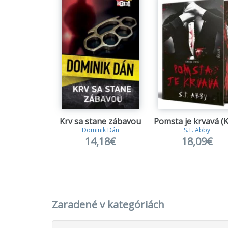
Krv sa stane zábavou
Dominik Dán
S.T. Abby
14,18€
18,09€
Zaradené v kategóriách