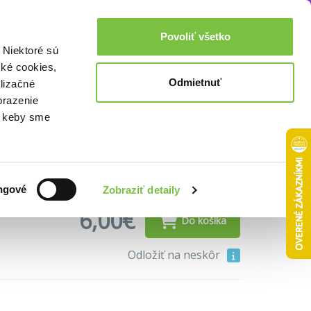
Akcie a zľavy
0,00€
Povoliť všetko
Prihlásenie
 Niektoré sú
cké cookies,
Odmietnuť
lizačné
á (bazár kníh)
brazenie
o, keby sme
uté strany alebo iné nedokonalosti
ngové
Zobraziť detaily
6,00€
Do košíka
Odložiť na neskôr