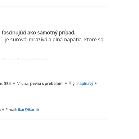
 fascinujúci ako samotný prípad.
— je surová, mrazivá a plná napätia, ktoré sa
úboje medzi postavami.
traty všetkého, čo mu ostalo. Jeho vnútorný boj
án:
384
Väzba:
pevná s prebalom
Štýl:
napínavý
návyková.
razivo. Nesbo vytvára prostredie, ktoré je
na jeden dych“.
a
E-mail:
ikar@ikar.sk
miéra 26. marca
 akákoľvek adaptácia.
brazovka často zjednoduší.
penie postáv.