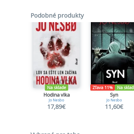
Hlavné 
Podobné produkty
škvrna 
inšpekt
Waalero
policaj
Harry H
dovolen
Jo Nes
milióno
Dostup
Na sklade
Zľava 11%
Na sklad
Hodina vlka
Syn
Pre do
Jo Nesbo
Jo Nesbo
17,89€
11,60€
1.
Neto
2.
Šváb
3.
Zrad
4.
Bohy
5.
Diabl