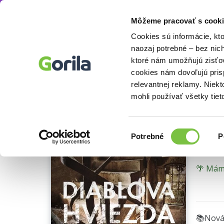
Môžeme pracovať s cooki
Knihy
Beletria knihy
Detektívky, trilery a 
Knihy
E-knihy
Filmy
Cookies sú informácie, kt
naozaj potrebné – bez nic
ktoré nám umožňujú zisťov
Dia
cookies nám dovoľujú pri
relevantnej reklamy. Niek
opotr
mohli používať všetky tiet
Jo Nes
Výber
Potrebné
P
súhlasu
🌴 Máme
📚Nová