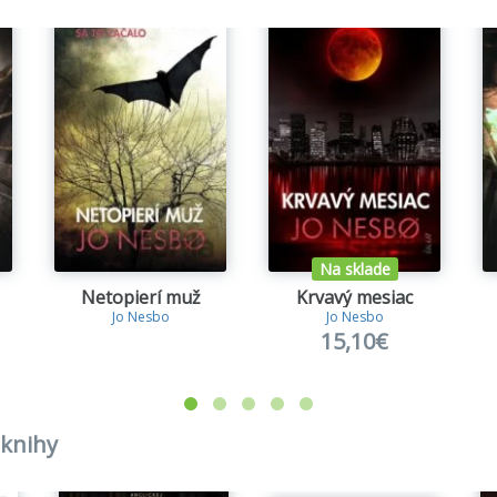
teľ
(2012)
uliak
(2012),
Snehuliak
(2017)
erové srdce
(2013)
aky
(2013)
cia
(2014)
d
(2017)
(2019)
avý mesiac
(2022)
 Shot (slovenský jazyk)
(2026)
Na sklade
Netopierí muž
Krvavý mesiac
Jo Nesbo
Jo Nesbo
15,10€
 knihy