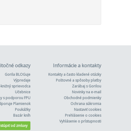
itočné odkazy
Informácie a kontakty
Gorila BLOGuje
Kontakty a často kladené otázky
Výpredaje
Poštovné a spôsoby platby
-knižný sprievodca
Zarábaj s Gorilou
Učebnice
Novinky na e-mail
hy s podporou FPU
Obchodné podmienky
dporuje Plamienok
Ochrana súkromia
Poukážky
Nastaviť cookies
Bazár kníh
Prehlásenie o cookies
Vyhlásenie o prístupnosti
stúpiť od zmluvy