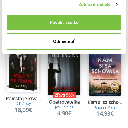
Zobraziť detaily
Povoliť všetko
Ďalšie z kategórie Knižné trilery
Viac z tejto kategórie
Odmietnuť
Zľava 56%
Pomsta je krvavá (Kniha prvá)
Opatrovateľka
Kam si sa schovala
S.T. Abby
Joy Fielding
Andrea Mara
18,09€
4,90€
14,93€