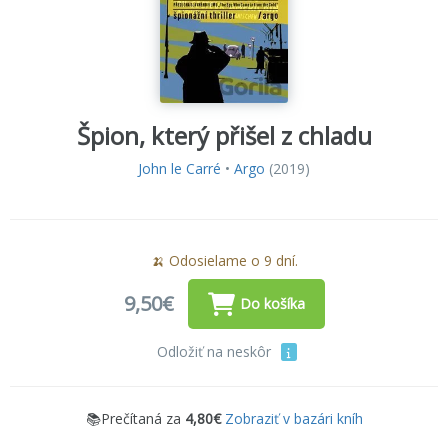
Špion, který přišel z chladu
John le Carré
•
Argo
(2019)
🍌 Odosielame o 9 dní.
9,50€
Do košíka
Odložiť na neskôr
📚Prečítaná za
4,80€
Zobraziť v bazári kníh