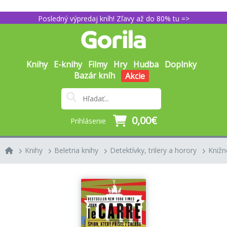
Posledný výpredaj kníh! Zľavy až do 80% tu =>
Knihy
E-knihy
Filmy
Hry
Hudba
Doplnky
Bazár kníh
Akcie
0,00€
Prihlásenie
Knihy
Beletria knihy
Detektívky, trilery a horory
Knižné