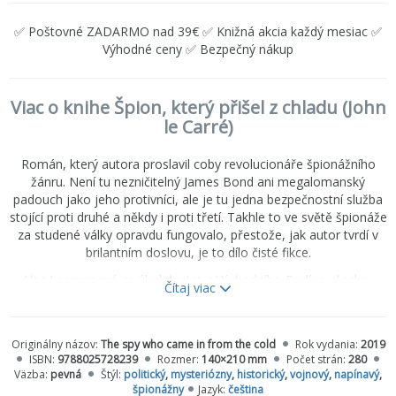
✅ Poštovné ZADARMO nad 39€ ✅ Knižná akcia každý mesiac ✅
Výhodné ceny ✅ Bezpečný nákup
Viac o knihe Špion, který přišel z chladu (John
le Carré)
Román, který autora proslavil coby revolucionáře špionážního
žánru. Není tu nezničitelný James Bond ani megalomanský
padouch jako jeho protivníci, ale je tu jedna bezpečnostní služba
stojící proti druhé a někdy i proti třetí. Takhle to ve světě špionáže
za studené války opravdu fungovalo, přestože, jak autor tvrdí v
brilantním doslovu, je to dílo čisté fikce.
Alec Leamas má za úkol dostat z Východního Berlína všechny
Čítaj viac
britské agenty poté, co město rozdělila zeď. Jednoho mu však
Němci zastřelí. Po návratu do Londýna přistoupí na riskantní plán
obvinit agenta Mundta z toho, že je dvojitý špion — sám Leamas
Originálny názov:
The spy who came in from the cold
Rok vydania:
2019
má totiž tuto roli hrát a získat si důvěru německé tajné služby.
ISBN:
9788025728239
Rozmer:
140×210 mm
Počet strán:
280
Krůček po krůčku se celá hra blíží k překvapivému konci…
Väzba:
pevná
Štýl:
politický
,
mysteriózny
,
historický
,
vojnový
,
napínavý
,
špionážny
Jazyk:
čeština