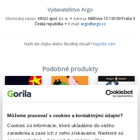
Vydavateľstvo Argo
Obchodný názov:
ARGO spol. s r. o.
Adresa:
Milíčova 13 130 00 Praha 3
Česká republika
E-mail:
argo@argo.cz
Našli ste chybu alebo škodlivý obsah?
Napíšte nám
Podobné produkty
Môžeme pracovať s cookies a kontaktnými údajmi?
Cookies sú informácie, ktoré ukladáme do vášho
zariadenia a zase ich z neho získavame. Niektoré sú
Na sklade
Malá bubenice
The Spy Who Came in from the Cold