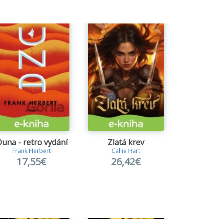
una - retro vydání
Zlatá krev
Frank Herbert
Callie Hart
Adam 
17,55€
26,42€
17