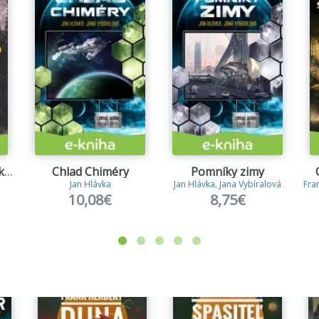
Alchemised (slovenský jazyk)
Chlad Chiméry
Pomníky zimy
Jan Hlávka
Jan Hlávka
,
Jana Vybíralová
Fra
10,08€
8,75€