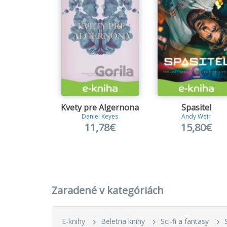
Kvety pre Algernona
Spasitel
Daniel Keyes
Andy Weir
11,78€
15,80€
Zaradené v kategóriách
E-knihy
Beletria knihy
Sci-fi a fantasy