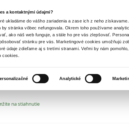
Posledný výpredaj kníh! Zľavy až do 80% tu =>
es a kontaktnými údajmi?
ci-fi knihy
Mráz a hry
Hry
Hudba
Doplnky
Bazár kníh
oré ukladáme do vášho zariadenia a zase ich z neho získavame.
h by stránka vôbec nefungovala. Okrem toho používame analyti
ať, ako náš web funguje, a stále ho pre vás zlepšovať. Persona
z a hry (e-kniha)
spôsobovať stránku pre vás. Marketingové cookies umožňujú zo
toré údaje zdieľame aj s tretími stranami. Veľmi by nám pomohl
 první
o cookies.
Jan Hlávka
,
Jana Vybíralová
•
Brokilon
(2013)
EPUB
MOBI
 1. diel
ersonalizačné
Analytické
Marketi
žite na stiahnutie