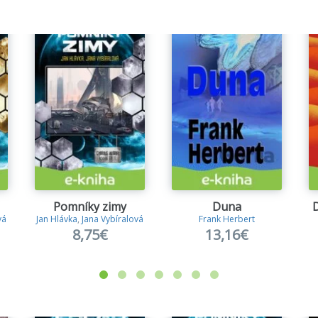
Pomníky zimy
Duna
D
vá
Jan Hlávka
,
Jana Vybíralová
Frank Herbert
8,75€
13,16€