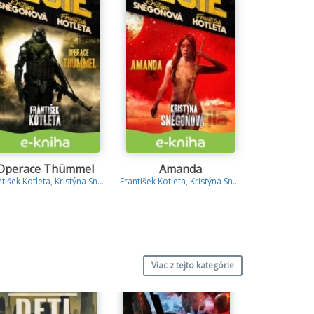
Operace Thümmel
Amanda
Propa
ntišek Kotleta
,
Kristýna Sněgoňová
František Kotleta
,
Kristýna Sněgoňová
Roman
14
Viac z tejto kategórie