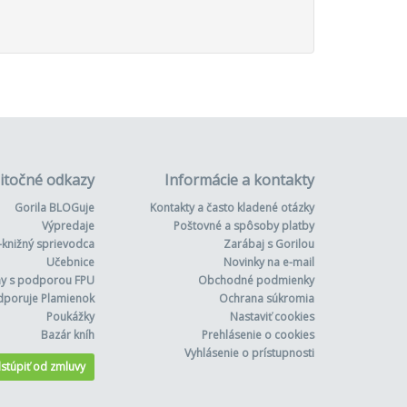
itočné odkazy
Informácie a kontakty
Gorila BLOGuje
Kontakty a často kladené otázky
Výpredaje
Poštovné a spôsoby platby
-knižný sprievodca
Zarábaj s Gorilou
Učebnice
Novinky na e-mail
hy s podporou FPU
Obchodné podmienky
dporuje Plamienok
Ochrana súkromia
Poukážky
Nastaviť cookies
Bazár kníh
Prehlásenie o cookies
Vyhlásenie o prístupnosti
stúpiť od zmluvy