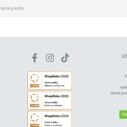
Fantasy knihy
Už
E
Kni
Gorila po
Od