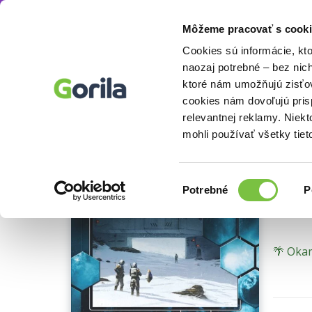
Môžeme pracovať s cooki
E-knihy
Beletria knihy
Sci-fi a fantasy
S
Knihy
E-knihy
Filmy
Cookies sú informácie, kt
naozaj potrebné – bez nic
ktoré nám umožňujú zisťov
Mrá
cookies nám dovoľujú pri
relevantnej reklamy. Niek
Kniha
mohli používať všetky tiet
PDF
Opera
•
Výber
Potrebné
P
súhlasu
🌴 Okam