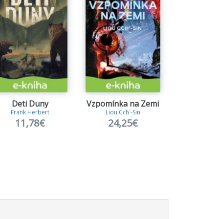
Deti Duny
Vzpomínka na Zemi
Domi
Frank Herbert
Liou Cch´-Sin
Jamie S
11,78€
24,25€
8,7