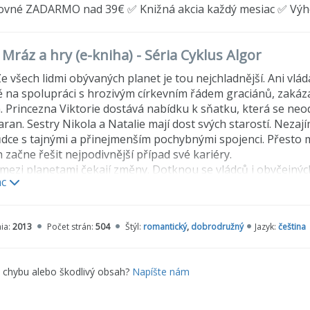
ovné ZADARMO nad 39€ ✅ Knižná akcia každý mesiac ✅ Vý
 Mráz a hry (e-kniha) - Séria Cyklus Algor
Ze všech lidmi obývaných planet je tou nejchladnější. Ani vlá
 na spolupráci s hrozivým církevním řádem graciánů, zaká
n. Princezna Viktorie dostává nabídku k sňatku, která se neodm
an. Sestry Nikola a Natalie mají dost svých starostí. Nezajím
dce s tajnými a přinejmenším pochybnými spojenci. Přesto mu
 začne řešit nejpodivnější případ své kariéry.
mezi planetami čekají změny. Dotknou se vládců i obyčejných
ac
o může čekat změnu k lepšímu.
ia:
2013
Počet strán:
504
Štýl:
romantický
,
dobrodružný
Jazyk:
čeština
e chybu alebo škodlivý obsah?
Napíšte nám