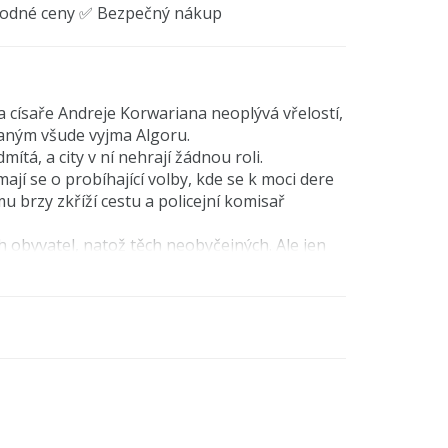
hodné ceny ✅ Bezpečný nákup
da císaře Andreje Korwariana neoplývá vřelostí,
zaným všude vyjma Algoru.
ítá, a city v ní nehrají žádnou roli.
ají se o probíhající volby, kde se k moci dere
 brzy zkříží cestu a policejní komisař
 obyvatel, natož těch neobyčejných. Ale jen