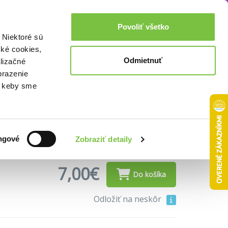
Akcie a zľavy
0,00€
Povoliť všetko
Prihlásenie
 Niektoré sú
cké cookies,
Odmietnuť
lizačné
brazenie
o, keby sme
 • Séria
Cyklus Algor
• Edícia
Evropská Space
ngové
Zobraziť detaily
7,00€
Do košíka
Odložiť na neskôr