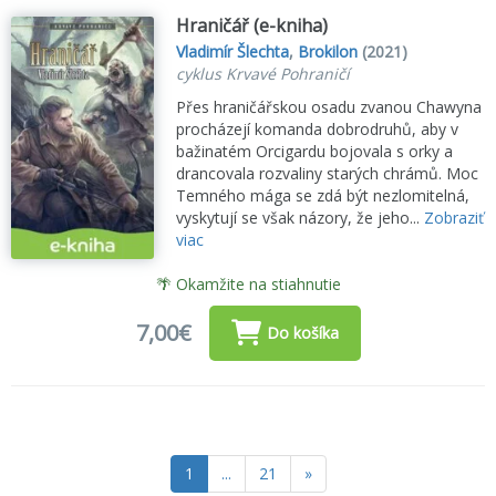
Hraničář (e-kniha)
Vladimír Šlechta
,
Brokilon
(2021)
cyklus Krvavé Pohraničí
Přes hraničářskou osadu zvanou Chawyna
procházejí komanda dobrodruhů, aby v
bažinatém Orcigardu bojovala s orky a
drancovala rozvaliny starých chrámů. Moc
Temného mága se zdá být nezlomitelná,
vyskytují se však názory, že jeho...
Zobraziť
viac
🌴 Okamžite na stiahnutie
7,00€
Do košíka
1
...
21
»