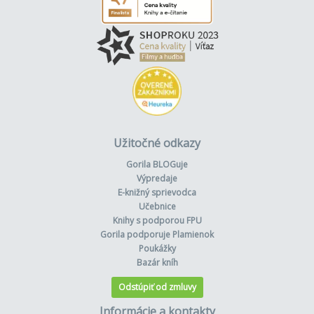
Užitočné odkazy
Gorila BLOGuje
Výpredaje
E-knižný sprievodca
Učebnice
Knihy s podporou FPU
Gorila podporuje Plamienok
Poukážky
Bazár kníh
Odstúpiť od zmluvy
Informácie a kontakty