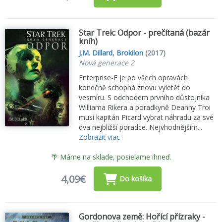
Star Trek: Odpor - prečítaná (bazár
kníh)
J.M. Dillard
,
Brokilon
(2017)
Nová generace 2
Enterprise-E je po všech opravách
konečně schopná znovu vyletět do
vesmíru. S odchodem prvního důstojníka
Williama Rikera a poradkyně Deanny Troi
musí kapitán Picard vybrat náhradu za své
dva nejbližší poradce. Nejvhodnějším...
Zobraziť viac
🌴 Máme na sklade, posielame ihneď.
4,09€
Do košíka
Gordonova země: Hořící přízraky -