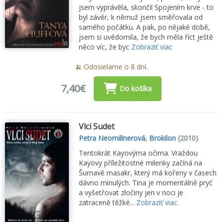
jsem vyprávěla, skončil Spojením krve - to
byl závěr, k němuž jsem směřovala od
samého počátku. A pak, po nějaké době,
jsem si uvědomila, že bych měla říct ještě
něco víc, že byc
Zobraziť viac
🍌 Odosielame o 8 dní.
7,40€
Do košíka
Vlci Sudet
Petra Neomillnerová
,
Brokilon
(2010)
Tentokrát Kayovýma očima. Vraždou
Kayovy příležitostné milenky začíná na
Šumavě masakr, který má kořeny v časech
dávno minulých. Tina je momentálně pryč
a vyšetřovat zločiny jen v noci je
zatraceně těžké...
Zobraziť viac