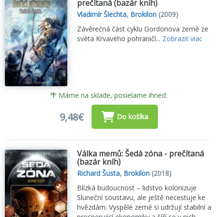
prečítaná (bazár kníh)
Vladimír Šlechta
,
Brokilon
(2009)
Závěrečná část cyklu Gordonova země ze
světa Krvavého pohraničí...
Zobraziť viac
🌴 Máme na sklade, posielame ihneď.
9,48€
Do košíka
Válka memů: Šedá zóna - prečítaná
(bazár kníh)
Richard Šusta
,
Brokilon
(2018)
Blízká budoucnost – lidstvo kolonizuje
Sluneční soustavu, ale ještě necestuje ke
hvězdám. Vyspělé země si udržují stabilní a
prosperující ekonomiky a šíří se v nich