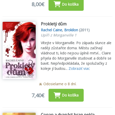
8,00€
Do košíka
Prokletý dům
Rachel Caine
,
Brokilon
(2011)
Upíři z Morganville 1
Vítejte v Morganville. Po západu slunce ale
raději zůstaňte doma. Městu začínají
vládnout ti, kdo nejsou úplně mrtví... Claire
přijela do Morganville studovat a dobře se
bavit. Nepředpokládala, že spolužačky z
koleje jí budou...
Zobraziť viac
🍌 Odosielame o 8 dní.
7,40€
Do košíka
Conan a dvanáct bran pekla