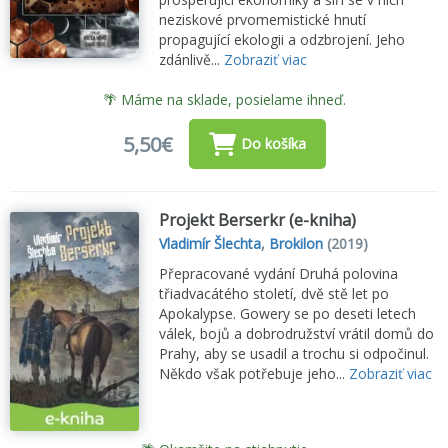
neziskové prvomemistické hnutí
propagující ekologii a odzbrojení. Jeho
zdánlivě...
Zobraziť viac
🌴 Máme na sklade, posielame ihneď.
5,50€
Do košíka
Projekt Berserkr (e-kniha)
Vladimír Šlechta
,
Brokilon
(2019)
Přepracované vydání Druhá polovina
třiadvacátého století, dvě stě let po
Apokalypse. Gowery se po deseti letech
válek, bojů a dobrodružství vrátil domů do
Prahy, aby se usadil a trochu si odpočinul.
Někdo však potřebuje jeho...
Zobraziť viac