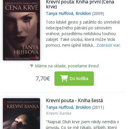
Krevní pouta: Kniha první (Cena
krve)
Tanya Huffová
,
Brokilon
(2009)
Toto lidské gesto ji zatáhlo do smrtelně
nebezpečného pátrání po sériovém
vrahovi, posedlému nelidskou touhou
zabíjet. Také osoba, která může Vicki
pomoci, není úplně lidská...
Zobraziť viac
🌴 Máme na sklade, posielame ihneď.
7,70€
Do košíka
Krevní pouta - Kniha šestá
Tanya Huffová
,
Brokilon
(2011)
Krevní banka
"Napsat Dluh krve jsem nikdy neměla v
úmyslu. Co se mě týkalo, příběh, který