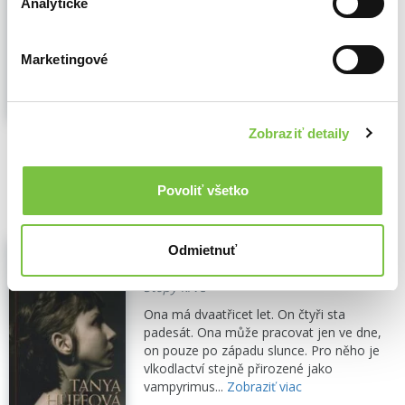
Analytické
nemanželský syn Jindřicha VIII., v souladu s
upířím kodexem. Nezabíjel, pokud to
nebylo nutné, nepřitahoval k sobě
Marketingové
pozornost a nikdy nenarušoval území
jiných upírů. Teď se však chystá udělat
něco nemyslitelného...
Zobraziť viac
Zobraziť detaily
🍌 Odosielame o 8 dní.
8,00€
Do košíka
Povoliť všetko
Krevní pouta: Kniha druhá
Odmietnuť
Tanya Huffová
,
Brokilon
(2009)
Stopy krve
Ona má dvaatřicet let. On čtyři sta
padesát. Ona může pracovat jen ve dne,
on pouze po západu slunce. Pro něho je
vlkodlactví stejně přirozené jako
vampyrimus...
Zobraziť viac