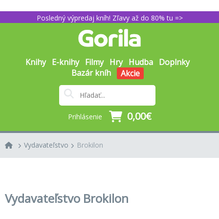
Posledný výpredaj kníh! Zľavy až do 80% tu =>
Knihy
E-knihy
Filmy
Hry
Hudba
Doplnky
Bazár kníh
Akcie
0,00€
Prihlásenie
Vydavateľstvo
Brokilon
Vydavateľstvo Brokilon