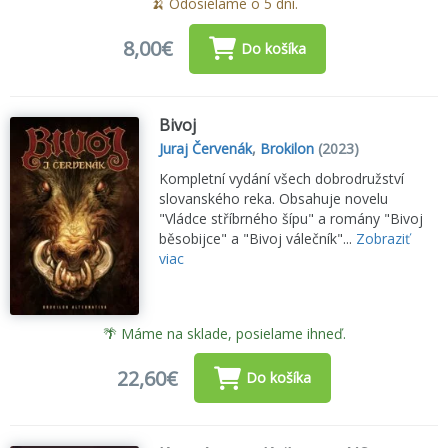
🍌 Odosielame o 5 dní.
8,00€
Do košíka
Bivoj
Juraj Červenák
,
Brokilon
(2023)
Kompletní vydání všech dobrodružství
slovanského reka. Obsahuje novelu
"Vládce stříbrného šípu" a romány "Bivoj
běsobijce" a "Bivoj válečník"...
Zobraziť
viac
🌴 Máme na sklade, posielame ihneď.
22,60€
Do košíka