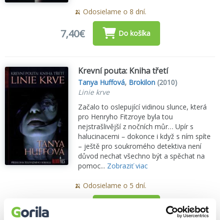
🍌 Odosielame o 8 dní.
7,40€
Do košíka
Krevní pouta: Kniha třetí
Tanya Huffová
,
Brokilon
(2010)
Linie krve
Začalo to oslepující vidinou slunce, která
pro Henryho Fitzroye byla tou
nejstrašlivější z nočních můr… Upír s
halucinacemi – dokonce i když s ním spíte
– ještě pro soukromého detektiva není
důvod nechat všechno být a spěchat na
pomoc...
Zobraziť viac
🍌 Odosielame o 5 dní.
8,00€
Do košíka