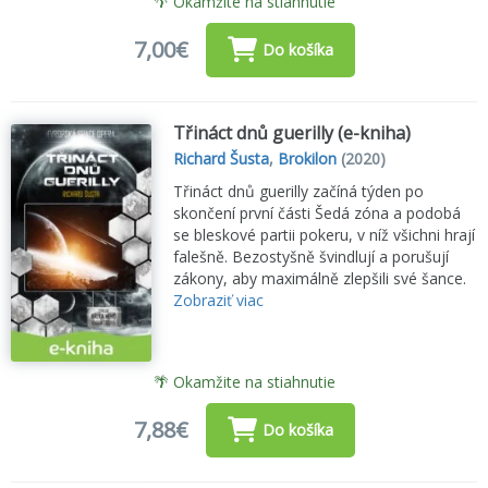
🌴 Okamžite na stiahnutie
7,00€
Do košíka
Třináct dnů guerilly (e-kniha)
Richard Šusta
,
Brokilon
(2020)
Třináct dnů guerilly začíná týden po
skončení první části Šedá zóna a podobá
se bleskové partii pokeru, v níž všichni hrají
falešně. Bezostyšně švindlují a porušují
zákony, aby maximálně zlepšili své šance.
Zobraziť viac
🌴 Okamžite na stiahnutie
7,88€
Do košíka