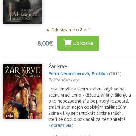
🍌 Odosielame o 8 dní.
8,00€
Do košíka
Žár krve
Petra Neomillnerová
,
Brokilon
(2011)
Zaklínačka Lota
Lota lenoší na svém statku, když se na
scénu vrací Enno - těžce zraněný, šílený, a
o to nebezpečnější a boj, který rozpoutá,
změní život nejen opolským zaklínačům.
Špína války se tentokrát dotkne i těch,
kteří se dosud pokládali za nezranitelné...
Zobraziť viac