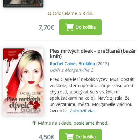
🍌 Odosielame o 8 dní.
7,70€
Do košíka
Ples mrtvých dívek - prečítaná (bazár
kníh)
Rachel Caine
,
Brokilon
(2013)
Upíři z Morganville 2
Před Claire leží několik výzev. Musí obstát
ve škole, která upřednostňuje krásu před
chytrostí, a potýkat se s vraždícími
spolužačkami na koleji. Navíc zjistila, že
univerzitnímu městu Morganville vládnou
živí mrtví.
Zobraziť viac
🌴 Máme na sklade, posielame ihneď.
4,50€
Do košíka