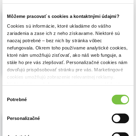
Smrt u archanděla
Môžeme pracovať s cookies a kontaktnými údajmi?
Petra Neomillnerová
,
Brokilon
(2010)
Cookies sú informácie, ktoré ukladáme do vášho
Kdo spí v kostele Svatého Michaela
zariadenia a zase ich z neho získavame. Niektoré sú
archanděla? V okolí odsvěceného kostela
naozaj potrebné – bez nich by stránka vôbec
umírají turisté a Tinu opouštějí přátelé.
nefungovala. Okrem toho používame analytické cookies,
Horké léto v rozpálené Praze přinese
ktoré nám umožňujú zisťovať, ako náš web funguje, a
mnohým netušenou bolest...
Zobraziť viac
stále ho pre vás zlepšovať. Personalizačné cookies nám
dovoľujú prispôsobovať stránku pre vás. Marketingové
cookies umožňujú zobrazenie relevantnej reklamy.
🍌 Odosielame o 8 dní.
Niektoré údaje zdieľame aj s tretími stranami. Veľmi by
nám pomohlo, keby sme mohli používať všetky tieto
7,40€
Výber
Do košíka
cookies.
Potrebné
súhlasu
Krevní pouta: Kniha páta (Dluh krve)
Personalizačné
Tanya Huffová
,
Brokilon
(2011)
Po celá staletí žil Henry Fitzroy, upír a