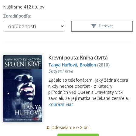
Našli sme
412
titulov
Zoradiť podľa:
Filtrovať
Krevní pouta: Kniha čtvrtá
Tanya Huffová
,
Brokilon
(2010)
Spojení krve
Začalo to telefonátem, jaký žádná dcera
nikdy nechce obdržet - z Katedry
přírodních věd Queen's University Vicki
zavolali, že její matka nečekaně zemřela...
Zobraziť viac
🍌 Odosielame o 8 dní.