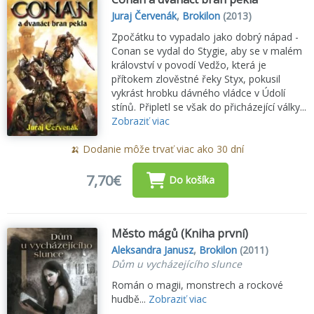
Juraj Červenák
,
Brokilon
(2013)
Zpočátku to vypadalo jako dobrý nápad -
Conan se vydal do Stygie, aby se v malém
království v povodí Vedžo, která je
přítokem zlověstné řeky Styx, pokusil
vykrást hrobku dávného vládce v Údolí
stínů. Připletl se však do přicházející války...
Zobraziť viac
🍌 Dodanie môže trvať viac ako 30 dní
7,70€
Do košíka
Město mágů (Kniha první)
Aleksandra Janusz
,
Brokilon
(2011)
Dům u vycházejícího slunce
Román o magii, monstrech a rockové
hudbě...
Zobraziť viac