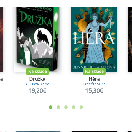
Na sklade
Na sklade
ka
Družka
Héra
Ali Hazelwood
Jennifer Saint
19,20€
15,30€