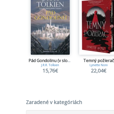
Pád Gondolinu (v slovenčine)
Temný požierač
J.R.R. Tolkien
Lynette Noni
15,76€
22,04€
Zaradené v kategóriách