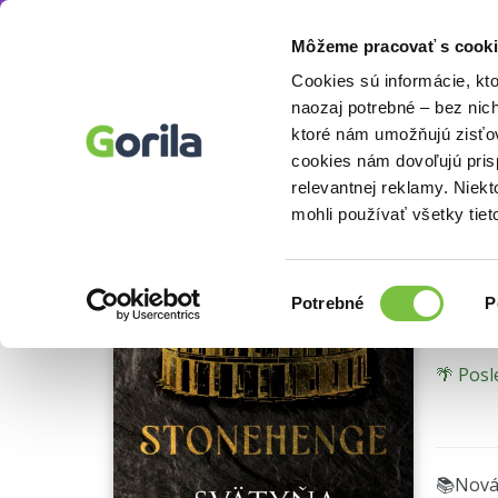
Môžeme pracovať s cooki
Knihy
Beletria knihy
Sci-fi a fantasy
Fan
Knihy
E-knihy
Filmy
Cookies sú informácie, kt
naozaj potrebné – bez nic
ktoré nám umožňujú zisťov
St
cookies nám dovoľujú pri
relevantnej reklamy. Niek
výbor
mohli používať všetky tiet
Ken Fol
Výber
Potrebné
P
súhlasu
🌴 Posl
📚Nová