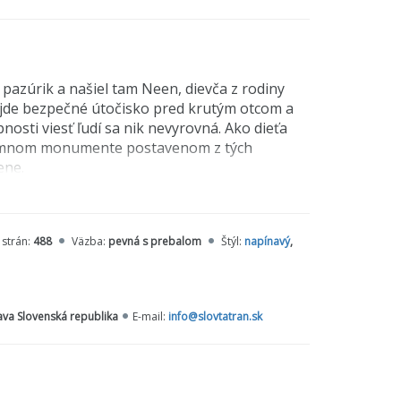
 pazúrik a našiel tam Neen, dievča z rodiny
t nájde bezpečné útočisko pred krutým otcom a
nosti viesť ľudí sa nik nevyrovná. Ako dieťa
hromnom monumente postavenom z tých
ene.
enia na nepriateľstvo a jediný násilný čin môže
 strán:
488
Väzba:
pevná s prebalom
Štýl:
napínavý
,
 legendy, ktorá prežila tisícročia. Ken Follett
y rodili prvé civilizácie.
lava Slovenská republika
E-mail:
info@slovtatran.sk