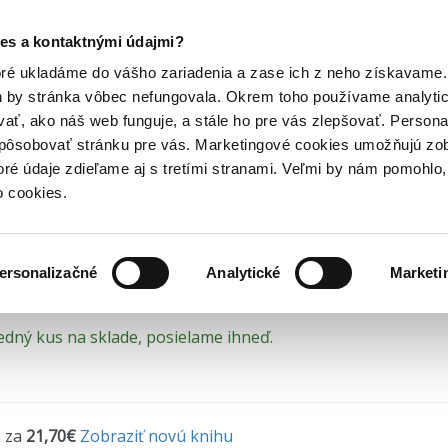
Posledný výpredaj kníh! Zľavy až do 80% tu =>
es a kontaktnými údajmi?
tasy knihy
Stonehenge
Hry
Hudba
Doplnky
Bazár kníh
oré ukladáme do vášho zariadenia a zase ich z neho získavame.
h by stránka vôbec nefungovala. Okrem toho používame analyti
ať, ako náš web funguje, a stále ho pre vás zlepšovať. Persona
onehenge - prečítaná (ba
spôsobovať stránku pre vás. Marketingové cookies umožňujú zo
toré údaje zdieľame aj s tretími stranami. Veľmi by nám pomohl
ný stav = prečítaná kniha bez poškodenia
o cookies.
lett
•
Tatran
(2025)
ersonalizačné
Analytické
Marketi
edný kus na sklade, posielame ihneď.
 za
21,70€
Zobraziť novú knihu