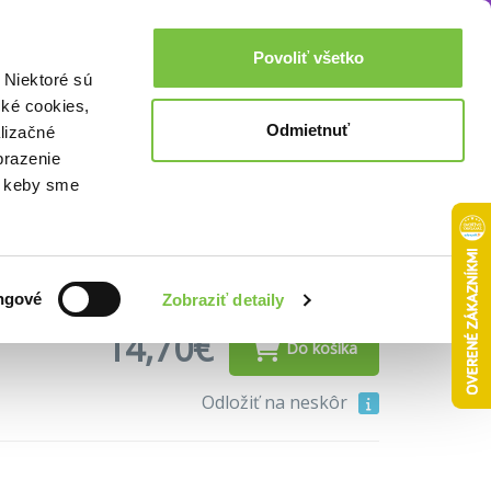
Akcie a zľavy
0,00€
Povoliť všetko
Prihlásenie
 Niektoré sú
cké cookies,
Odmietnuť
lizačné
zár kníh)
brazenie
o, keby sme
ngové
Zobraziť detaily
14,70€
Do košíka
Odložiť na neskôr