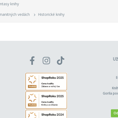
ntasy knihy
manitných vedách
Historické knihy
Už
E
Kni
Gorila po
Od