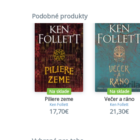
Podobné produkty
Na sklade
Na sklade
Piliere zeme
Večer a ráno
Ken Follett
Ken Follett
17,70€
21,30€