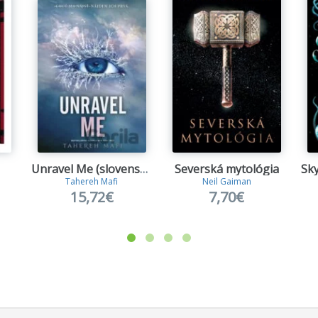
Unravel Me (slovenský jazyk)
Severská mytológia
Tahereh Mafi
Neil Gaiman
15,72€
7,70€