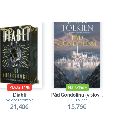
Zľava 11%
Na sklade
Na s
Diabli
Pád Gondolinu (v slovenčine)
Hry 
Joe Abercrombie
J.R.R. Tolkien
Abiga
21,40€
15,76€
19