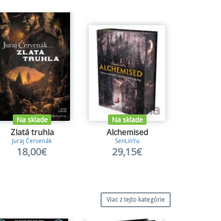
Na sklade
Na sklade
Na s
Zlatá truhla
Alchemised
Ender
Juraj Červenák
SenLinYu
Orson S
18,00€
29,15€
16
Viac z tejto kategórie