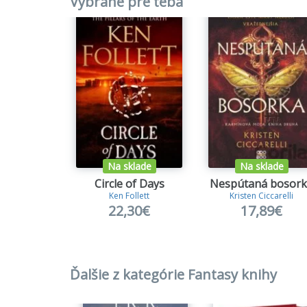
Vybrané pre teba
Na sklade
Na sklade
Circle of Days
Nespútaná bosor
Ken Follett
Kristen Ciccarelli
22,30€
17,89€
Ďalšie z kategórie Fantasy knihy