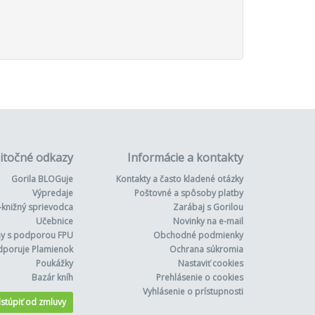
itočné odkazy
Informácie a kontakty
Gorila BLOGuje
Kontakty a často kladené otázky
Výpredaje
Poštovné a spôsoby platby
-knižný sprievodca
Zarábaj s Gorilou
Učebnice
Novinky na e-mail
hy s podporou FPU
Obchodné podmienky
dporuje Plamienok
Ochrana súkromia
Poukážky
Nastaviť cookies
Bazár kníh
Prehlásenie o cookies
Vyhlásenie o prístupnosti
stúpiť od zmluvy