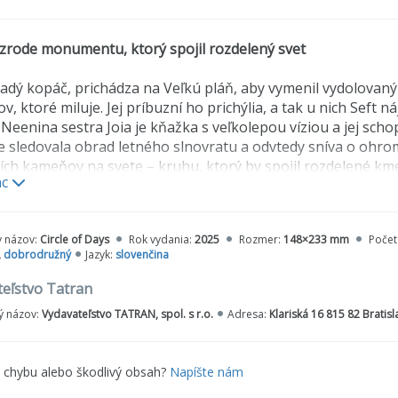
zrode monumentu, ktorý spojil rozdelený svet
ladý kopáč, prichádza na Veľkú pláň, aby vymenil vydolovaný
ov, ktoré miluje. Jej príbuzní ho prichýlia, a tak u nich Sef
 Neenina sestra Joia je kňažka s veľkolepou víziou a jej schop
e sledovala obrad letného slnovratu a odvtedy sníva o o
ích kameňov na svete – kruhu, ktorý by spojil rozdelené km
ac
ina vysychá, medzi ľuďmi rastie strach a napätie. Spory sa m
ť vojnu.
y názov:
Circle of Days
Rok vydania:
2025
Rozmer:
148×233 mm
Počet
,
dobrodružný
Jazyk:
slovenčina
nge je veľký príbeh o sile snov, o odvahe meniť svet a o zrode
čitateľov na výpravu k počiatkom dejín, kde sa z túžby a odvah
eľstvo Tatran
 názov:
Vydavateľstvo TATRAN, spol. s r.o.
Adresa:
Klariská 16 815 82 Bratis
e chybu alebo škodlivý obsah?
Napíšte nám