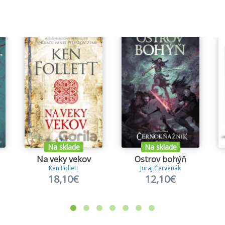
Na sklade
Na sklade
Na veky vekov
Ostrov bohýň
Ken Follett
Juraj Červenák
18,10€
12,10€