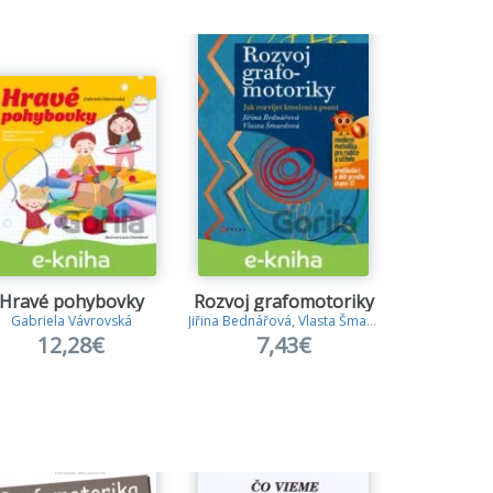
Hravé pohybovky
Rozvoj grafomotoriky
a Kuderová
Gabriela Vávrovská
Jiřina Bednářová
,
Vlasta Šmardová
Wolfdiet
12,28€
7,43€