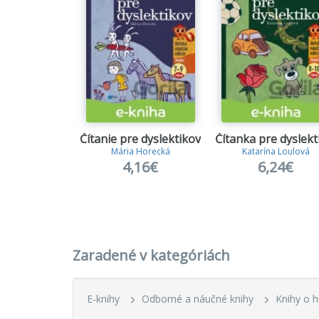
Čítanie pre dyslektikov
Mária Horecká
Katarína Loulová
4,16€
6,24€
Zaradené v kategóriách
E-knihy
Odborné a náučné knihy
Knihy o 