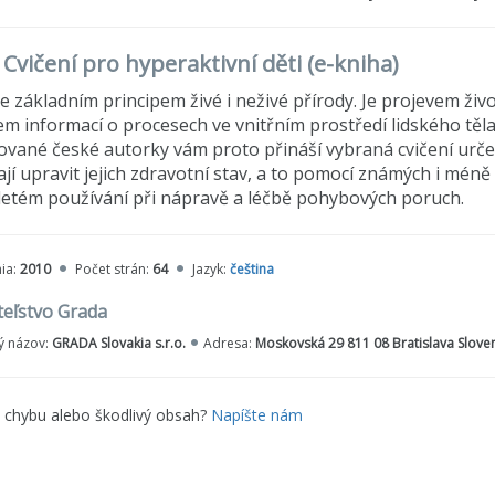
 Cvičení pro hyperaktivní děti (e-kniha)
e základním principem živé i neživé přírody. Je projevem živ
em informací o procesech ve vnitřním prostředí lidského těla,
ané české autorky vám proto přináší vybraná cvičení určen
í upravit jejich zdravotní stav, a to pomocí známých i méně 
etém používání při nápravě a léčbě pohybových poruch.
ia:
2010
Počet strán:
64
Jazyk:
čeština
teľstvo Grada
 názov:
GRADA Slovakia s.r.o.
Adresa:
Moskovská 29 811 08 Bratislava Slove
e chybu alebo škodlivý obsah?
Napíšte nám