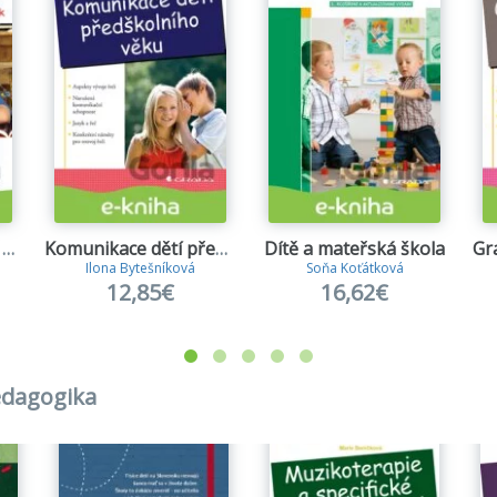
Nejlepší nápady pro děti
Komunikace dětí předškolního věku
Dítě a mateřská škola
Ilona Bytešníková
Soňa Koťátková
12,85€
16,62€
pedagogika