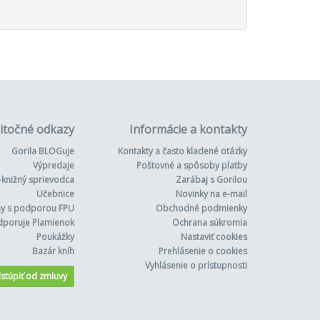
itočné odkazy
Informácie a kontakty
Gorila BLOGuje
Kontakty a často kladené otázky
Výpredaje
Poštovné a spôsoby platby
-knižný sprievodca
Zarábaj s Gorilou
Učebnice
Novinky na e-mail
hy s podporou FPU
Obchodné podmienky
dporuje Plamienok
Ochrana súkromia
Poukážky
Nastaviť cookies
Bazár kníh
Prehlásenie o cookies
Vyhlásenie o prístupnosti
stúpiť od zmluvy