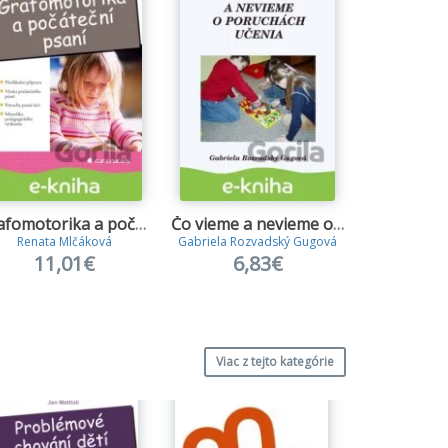
Grafomotorika a počáteční psaní
Čo vieme a nevieme o poruchách učenia
Renata Mlčáková
Gabriela Rozvadský Gugová
Rober
11,01€
6,83€
10
Viac z tejto kategórie