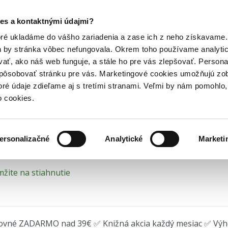
Posledný výpredaj kníh! Zľavy až do 80% tu =>
es a kontaktnými údajmi?
humanitných vedách
Knihy o pedagogike
Knihy špeciálna pedag
Hry
Hudba
Doplnky
Bazár kníh
oré ukladáme do vášho zariadenia a zase ich z neho získavame.
h by stránka vôbec nefungovala. Okrem toho používame analyti
ať, ako náš web funguje, a stále ho pre vás zlepšovať. Persona
čení pro hyperaktivní dět
spôsobovať stránku pre vás. Marketingové cookies umožňujú zo
toré údaje zdieľame aj s tretími stranami. Veľmi by nám pomohl
ální pohybová výchova
o cookies.
Jana Vyskotová
,
Marie Zemánková
•
Grada
(2010) • Edícia
Ped
ersonalizačné
Analytické
Marketi
žite na stiahnutie
ovné ZADARMO nad 39€ ✅ Knižná akcia každý mesiac ✅ Vý