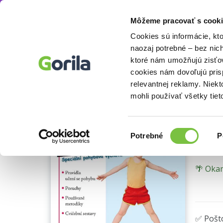
Môžeme pracovať s cooki
E-knihy
Odborné a náučné knihy
Knihy o 
Knihy
E-knihy
Filmy
Cookies sú informácie, kt
naozaj potrebné – bez nic
ktoré nám umožňujú zisťov
Cvi
cookies nám dovoľujú pri
relevantnej reklamy. Niek
Speci
mohli používať všetky tiet
PDF
Výber
Potrebné
P
súhlasu
🌴 Okam
✅ Pošt