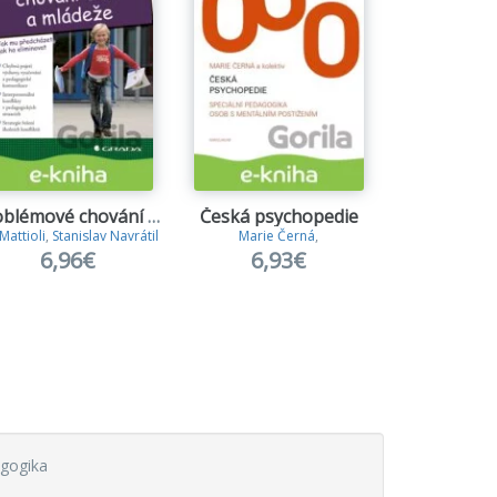
Problémové chování dětí a mládeže
Česká psychopedie
Mattioli
,
Stanislav Navrátil
Marie Černá
,
Pavel 
6,96€
6,93€
6,9
agogika