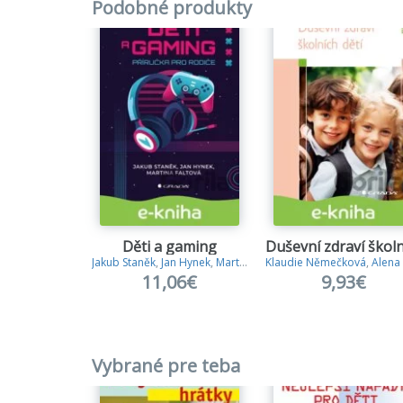
Podobné produkty
Děti a gaming
Jakub Staněk
,
Jan Hynek
,
Martina Faltová
Klaudie Němečková
,
Alena Hric
11,06€
9,93€
Vybrané pre teba