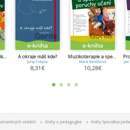
Čítanka pre dyslektikov
A okraje máš kde?
Muzikoterapie a specifické poruchy učení
Juraj Čokyna
Marie Beníčková
Jan 
8,31€
10,28€
humanitných vedách
Knihy o pedagogike
Knihy špeciálna ped