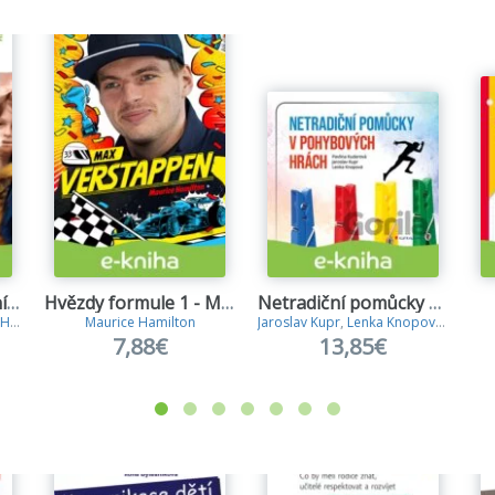
Duševní zdraví školních dětí
Hvězdy formule 1 - Max Verstappen
Netradiční pomůcky v pohybových hrách
ová
Maurice Hamilton
Jaroslav Kupr
,
Lenka Knopová
,
Pavlín
7,88€
13,85€