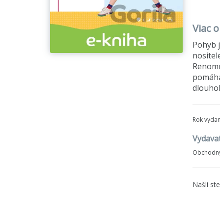
Viac o
Pohyb j
nositel
Renomov
pomáhaj
dlouhol
Rok vydan
Vydava
Obchodný
Našli st