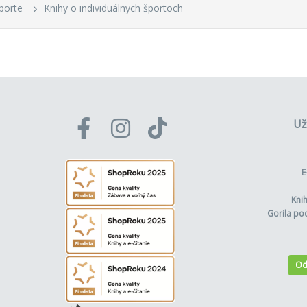
porte
Knihy o individuálnych športoch
Už
E
Kni
Gorila po
Od