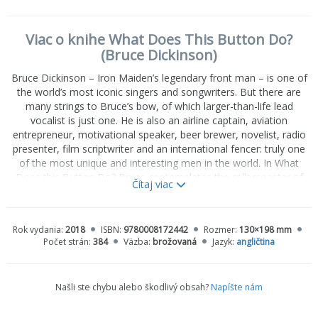
Viac o knihe What Does This Button Do?
(Bruce Dickinson)
Bruce Dickinson – Iron Maiden’s legendary front man – is one of
the world’s most iconic singers and songwriters. But there are
many strings to Bruce’s bow, of which larger-than-life lead
vocalist is just one. He is also an airline captain, aviation
entrepreneur, motivational speaker, beer brewer, novelist, radio
presenter, film scriptwriter and an international fencer: truly one
of the most unique and interesting men in the world. In What
Does this Button Do? Bruce contemplates the rollercoaster of
Čítaj viac
life. He recounts – in his uniquely anarchic voice – the explosive
exploits of his eccentric British childhood, the meteoric rise of
Maiden, summoning the powers of darkness, the philosophy of
Rok vydania:
2018
ISBN:
9780008172442
Rozmer:
130×198 mm
fencing, brutishly beautiful Boeings and firmly dismissing cancer
Počet strán:
384
Väzba:
brožovaná
Jazyk:
angličtina
like an uninvited guest. Bold, honest, intelligent and funny, this
long-awaited memoir captures the life, heart and mind of a true
rock icon, and is guaranteed to inspire curious souls and hard-
Našli ste chybu alebo škodlivý obsah?
Napíšte nám
core fans alike.