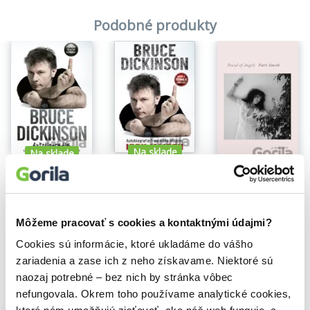
Podobné produkty
Na sklade
Na sklade
Na sklade
Co dělá tenhle knoflík?
Čo robí tento gombík?
Bread of Angels
Bruce Dickinson
Bruce Dickinson
Patti Smith
12,90€
5,60€
22,30€
Môžeme pracovať s cookies a kontaktnými údajmi?
Cookies sú informácie, ktoré ukladáme do vášho
zariadenia a zase ich z neho získavame. Niektoré sú
naozaj potrebné – bez nich by stránka vôbec
Vybrané pre teba
nefungovala. Okrem toho používame analytické cookies,