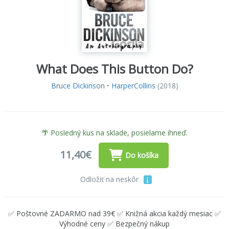
What Does This Button Do?
Bruce Dickinson
•
HarperCollins
(2018)
🌴 Posledný kus na sklade, posielame ihneď.
11,40€
Do košíka
Odložiť na neskôr
✅ Poštovné ZADARMO nad 39€ ✅ Knižná akcia každý mesiac ✅
Výhodné ceny ✅ Bezpečný nákup