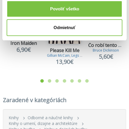
Povoliť všetko
Odmietnuť
Iron Maiden
Čo robí tento gombík?
6,90€
Please Kill Me
Bruce Dickinson
5,60€
Gillian McCain
,
Legs McNeil
13,90€
Zaradené v kategóriách
Knihy
Odborné a náučné knihy
Knihy o umení, dizajne a architektúre