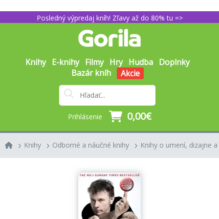
Posledný výpredaj kníh! Zľavy až do 80% tu =>
Knihy
E-knihy
Filmy
Hry
Hudba
Doplnky
Bazár kníh
Akcie
0,00€
Prihlásenie
Knihy
Odborné a náučné knihy
Knihy o umení, dizajne a