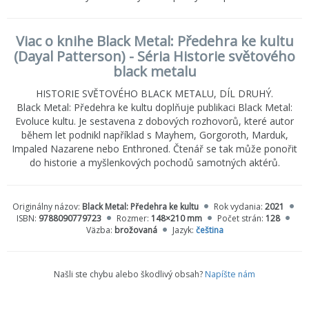
Viac o knihe Black Metal: Předehra ke kultu
(Dayal Patterson) - Séria Historie světového
black metalu
HISTORIE SVĚTOVÉHO BLACK METALU, DÍL DRUHÝ.
Black Metal: Předehra ke kultu doplňuje publikaci Black Metal:
Evoluce kultu. Je sestavena z dobových rozhovorů, které autor
během let podnikl například s Mayhem, Gorgoroth, Marduk,
Impaled Nazarene nebo Enthroned. Čtenář se tak může ponořit
do historie a myšlenkových pochodů samotných aktérů.
Originálny názov:
Black Metal: Předehra ke kultu
Rok vydania:
2021
ISBN:
9788090779723
Rozmer:
148×210 mm
Počet strán:
128
Väzba:
brožovaná
Jazyk:
čeština
Našli ste chybu alebo škodlivý obsah?
Napíšte nám