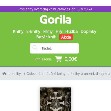
Posledný výpredaj kníh! Zľavy až do 80% tu =>
Knihy
E-knihy
Filmy
Hry
Hudba
Doplnky
Bazár kníh
Akcie
0,00€
Prihlásenie
Knihy
Odborné a náučné knihy
Knihy o umení, dizajne a