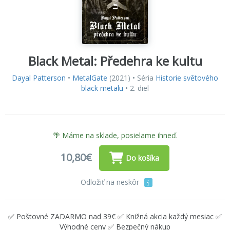
Black Metal: Předehra ke kultu
Dayal Patterson
•
MetalGate
(2021) • Séria
Historie světového
black metalu
• 2. diel
🌴 Máme na sklade, posielame ihneď.
10,80€
Do košíka
Odložiť na neskôr
✅ Poštovné ZADARMO nad 39€ ✅ Knižná akcia každý mesiac ✅
Výhodné ceny ✅ Bezpečný nákup