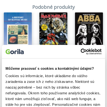
Podobné produkty
Na sklade
Na sklade
Iron Maiden
Abba - Kompletní příběh
A history of Slovak music
6,90€
Chris Roberts
Ladislav Burlas
,
Oskár Elschek
,
6,40€
14,60€
Môžeme pracovať s cookies a kontaktnými údajmi?
Cookies sú informácie, ktoré ukladáme do vášho
zariadenia a zase ich z neho získavame. Niektoré sú
naozaj potrebné – bez nich by stránka vôbec
nefungovala. Okrem toho používame analytické cookies,
Vybrané pre teba
ktoré nám umožňujú zisťovať, ako náš web funguje, a
stále ho pre vás zlepšovať. Personalizačné cookies nám