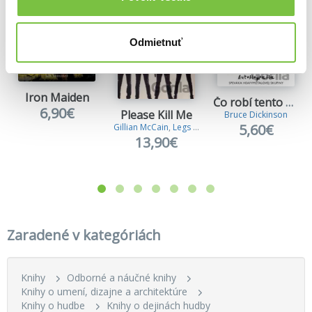
Odmietnuť
Iron Maiden
Čo robí tento gombík?
6,90€
Please Kill Me
Bruce Dickinson
5,60€
Gillian McCain
,
Legs McNeil
13,90€
Zaradené v kategóriách
Knihy
Odborné a náučné knihy
Knihy o umení, dizajne a architektúre
Knihy o hudbe
Knihy o dejinách hudby