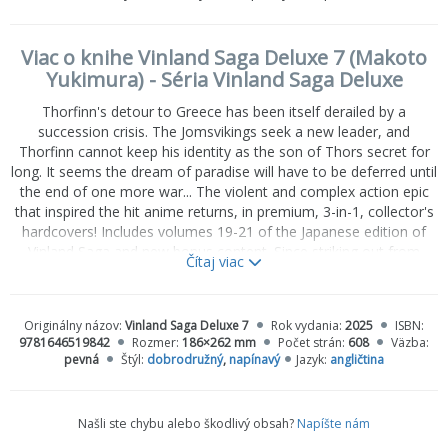
Viac o knihe Vinland Saga Deluxe 7 (Makoto
Yukimura) - Séria Vinland Saga Deluxe
Thorfinn's detour to Greece has been itself derailed by a
succession crisis. The Jomsvikings seek a new leader, and
Thorfinn cannot keep his identity as the son of Thors secret for
long. It seems the dream of paradise will have to be deferred until
the end of one more war... The violent and complex action epic
that inspired the hit anime returns, in premium, 3-in-1, collector's
hardcovers! Includes volumes 19-21 of the Japanese edition of
Vinland Saga and new bonus content. Since striking out from
Čítaj viac
Iceland, Thorfinn's crew keeps growing, adding the aspiring sailor
Gudrid, a baby, a dog, and the vengeful tinker Hild, but they
seems to be getting no closer to selling their cargo in Miklagard,
Originálny názov:
Vinland Saga Deluxe 7
Rok vydania:
2025
ISBN:
much less making the trek west to Vinland. When the Jomsvikings
9781646519842
Rozmer:
186×262 mm
Počet strán:
608
Väzba:
realize this Thorfinn is the same peerless fighter they once fought
pevná
Štýl:
dobrodružný
,
napínavý
Jazyk:
angličtina
against, he emerges against his will as a top candidate to lead the
band. Floki, who wants to ensure his grandson wins the power
struggle, sends the bloodthirsty Garm after Thorfinn. Before long,
Našli ste chybu alebo škodlivý obsah?
Napíšte nám
this leadership dispute threatens the peace of the entire Baltic