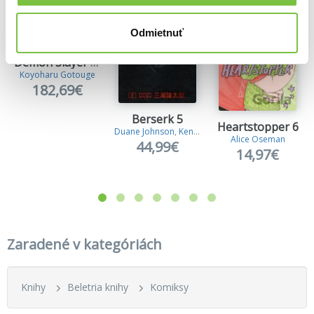
Odmietnuť
Demon Slayer Complete Box Set
Koyoharu Gotouge
182,69€
Berserk 5
Heartstopper 6
Duane Johnson
,
Kentaro Miura
Alice Oseman
44,99€
14,97€
Zaradené v kategóriách
Knihy
Beletria knihy
Komiksy