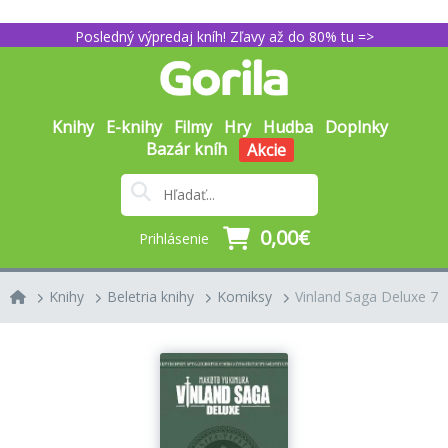
Posledný výpredaj kníh! Zľavy až do 80% tu =>
Knihy
E-knihy
Filmy
Hry
Hudba
Doplnky
Bazár kníh
Akcie
0,00€
Prihlásenie
Knihy
Beletria knihy
Komiksy
Vinland Saga Deluxe 7