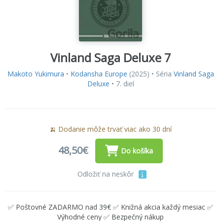
Vinland Saga Deluxe 7
Makoto Yukimura
•
Kodansha Europe
(2025) • Séria
Vinland Saga
Deluxe
• 7. diel
🍌 Dodanie môže trvať viac ako 30 dní
48,50€
Do košíka
Odložiť na neskôr
✅ Poštovné ZADARMO nad 39€ ✅ Knižná akcia každý mesiac ✅
Výhodné ceny ✅ Bezpečný nákup