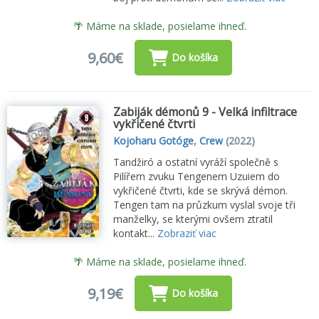
🌴 Máme na sklade, posielame ihneď.
9,60€
Do košíka
Zabiják démonů 9 - Velká infiltrace
vykřičené čtvrti
Kojoharu Gotóge
,
Crew
(2022)
Tandžiró a ostatní vyráží společně s
Pilířem zvuku Tengenem Uzuiem do
vykřičené čtvrti, kde se skrývá démon.
Tengen tam na průzkum vyslal svoje tři
manželky, se kterými ovšem ztratil
kontakt...
Zobraziť viac
🌴 Máme na sklade, posielame ihneď.
9,19€
Do košíka