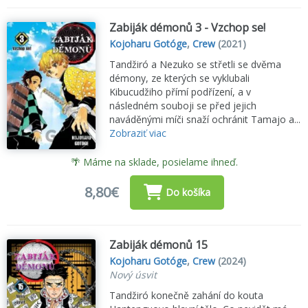
Zabiják démonů 3 - Vzchop se!
Kojoharu Gotóge
,
Crew
(2021)
Tandžiró a Nezuko se střetli se dvěma
démony, ze kterých se vyklubali
Kibucudžiho přímí podřízení, a v
následném souboji se před jejich
naváděnými míči snaží ochránit Tamajo a...
Zobraziť viac
🌴 Máme na sklade, posielame ihneď.
8,80€
Do košíka
Zabiják démonů 15
Kojoharu Gotóge
,
Crew
(2024)
Nový úsvit
Tandžiró konečně zahání do kouta