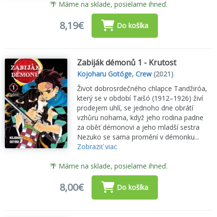
🌴 Máme na sklade, posielame ihneď.
8,19€
Do košíka
Zabiják démonů 1 - Krutost
Kojoharu Gotóge
,
Crew
(2021)
Život dobrosrdečného chlapce Tandžiróa,
který se v období Taišó (1912–1926) živí
prodejem uhlí, se jednoho dne obrátí
vzhůru nohama, když jeho rodina padne
za oběť démonovi a jeho mladší sestra
Nezuko se sama promění v démonku...
Zobraziť viac
🌴 Máme na sklade, posielame ihneď.
8,00€
Do košíka