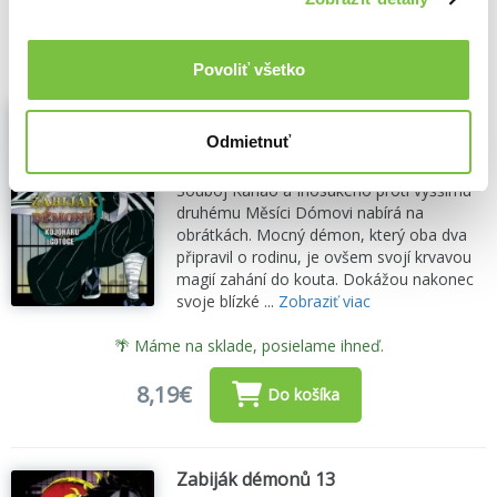
8,19€
Do košíka
Povoliť všetko
Zabiják démonů 19: Třepetání
motýlích křídel
Odmietnuť
Kojoharu Gotóge
,
Crew
(2024)
Souboj Kanao a Inosukeho proti vyššímu
druhému Měsíci Dómovi nabírá na
obrátkách. Mocný démon, který oba dva
připravil o rodinu, je ovšem svojí krvavou
magií zahání do kouta. Dokážou nakonec
svoje blízké ...
Zobraziť viac
🌴 Máme na sklade, posielame ihneď.
8,19€
Do košíka
Zabiják démonů 13