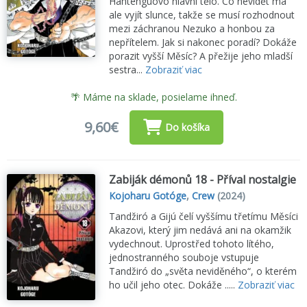
Hantenguovo hlavní tělo. Co nevidět má
ale vyjít slunce, takže se musí rozhodnout
mezi záchranou Nezuko a honbou za
nepřítelem. Jak si nakonec poradí? Dokáže
porazit vyšší Měsíc? A přežije jeho mladší
sestra...
Zobraziť viac
🌴 Máme na sklade, posielame ihneď.
9,60€
Do košíka
Zabiják démonů 18 - Příval nostalgie
Kojoharu Gotóge
,
Crew
(2024)
Tandžiró a Gijú čelí vyššímu třetímu Měsíci
Akazovi, který jim nedává ani na okamžik
vydechnout. Uprostřed tohoto lítého,
jednostranného souboje vstupuje
Tandžiró do „světa neviděného“, o kterém
ho učil jeho otec. Dokáže .....
Zobraziť viac