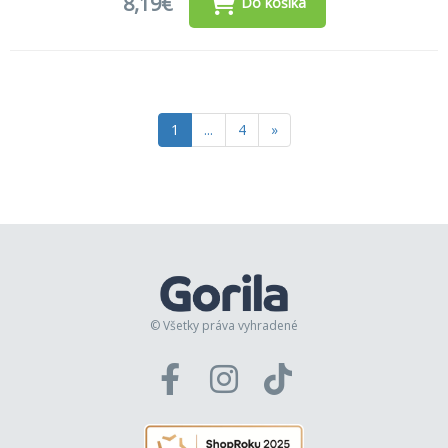
8,19€
Do košíka
1
...
4
»
© Všetky práva vyhradené