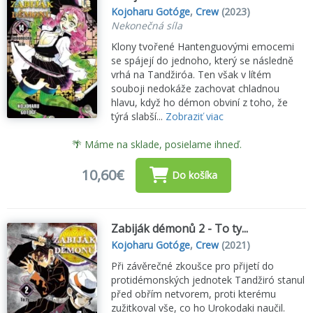
Kojoharu Gotóge
,
Crew
(2023)
Nekonečná síla
Klony tvořené Hantenguovými emocemi
se spájejí do jednoho, který se následně
vrhá na Tandžiróa. Ten však v lítém
souboji nedokáže zachovat chladnou
hlavu, když ho démon obviní z toho, že
týrá slabší...
Zobraziť viac
🌴 Máme na sklade, posielame ihneď.
10,60€
Do košíka
Zabiják démonů 2 - To ty...
Kojoharu Gotóge
,
Crew
(2021)
Při závěrečné zkoušce pro přijetí do
protidémonských jednotek Tandžiró stanul
před obřím netvorem, proti kterému
zužitkoval vše, co ho Urokodaki naučil.