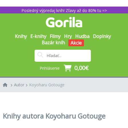
Posledný výpredaj kníh! Zľavy až do 80% tu =>
Knihy
E-knihy
Filmy
Hry
Hudba
Doplnky
Bazár kníh
Akcie
0,00€
Prihlásenie
Autor
Koyoharu Gotouge
Knihy autora Koyoharu Gotouge