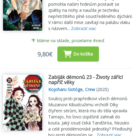
pomohla našim hrdinům postavit se
zpátky na nohy a naučila je techniku
nepřetržitého plně soustředěného dýchání.
V rámci další mise zavítají na palubu vlaku
s názvem...
Zobraziť viac
🌴 Máme na sklade, posielame ihneď.
9,80€
Do košíka
Zabiják démonů 23 - Životy zářící
napříč věky
Kojoharu Gotóge
,
Crew
(2025)
Souboj proti prapředkovi všech démonů
Muzanovi Kibudcužimu vrcholí! Díky
čtyřem sérům, která mu do těla vpravila
Tamajo, ho lovci úspěšně zahnali do
kouta. Jaký osud čeká Tandžiróa, Nezuko
a celé protidémonské jednotky? Předlouhý
boj proti démonům se...
Zobraziť viac