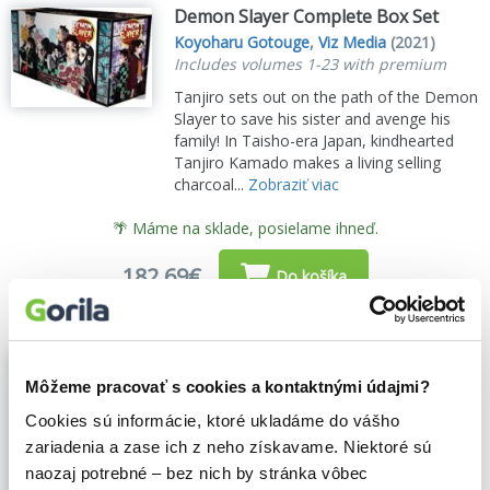
Demon Slayer Complete Box Set
Koyoharu Gotouge
,
Viz Media
(2021)
Includes volumes 1-23 with premium
Tanjiro sets out on the path of the Demon
Slayer to save his sister and avenge his
family! In Taisho-era Japan, kindhearted
Tanjiro Kamado makes a living selling
charcoal...
Zobraziť viac
🌴 Máme na sklade, posielame ihneď.
182,69€
Do košíka
Zabiják démonů 5 - Do pekla
Kojoharu Gotóge
,
Crew
(2022)
Môžeme pracovať s cookies a kontaktnými údajmi?
Tandžiró s ostatními vyrazili k Pavoučí
Cookies sú informácie, ktoré ukladáme do vášho
hoře, kde se pustili do lítého boje s tamní
zariadenia a zase ich z neho získavame. Niektoré sú
rodinou pavoučích démonů. Zen’icu byl
naozaj potrebné – bez nich by stránka vôbec
otráven pavoučím jedem a před