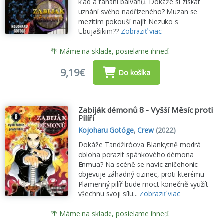
klád a tahání balvanů. Dokáže si získat
uznání svého nadřízeného? Muzan se
mezitím pokouší najít Nezuko s
Ubujašikim??
Zobraziť viac
🌴 Máme na sklade, posielame ihneď.
9,19€
Do košíka
Zabiják démonů 8 - Vyšší Měsíc proti
Pilíři
Kojoharu Gotóge
,
Crew
(2022)
Dokáže Tandžiróova Blankytně modrá
obloha porazit spánkového démona
Enmua? Na scéně se navíc zničehonic
objevuje záhadný cizinec, proti kterému
Plamenný pilíř bude moct konečně využít
všechnu svoji sílu...
Zobraziť viac
🌴 Máme na sklade, posielame ihneď.