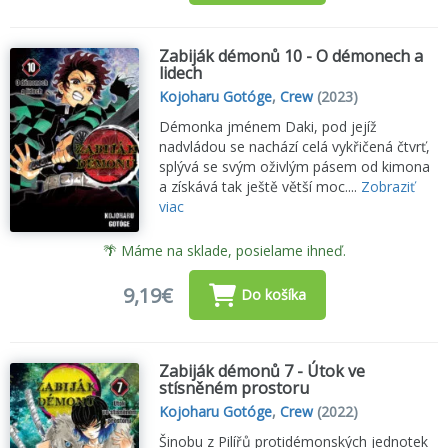
Zabiják démonů 10 - O démonech a
lidech
Kojoharu Gotóge
,
Crew
(2023)
Démonka jménem Daki, pod jejíž
nadvládou se nachází celá vykřičená čtvrť,
splývá se svým oživlým pásem od kimona
a získává tak ještě větší moc....
Zobraziť
viac
🌴 Máme na sklade, posielame ihneď.
9,19€
Do košíka
Zabiják démonů 7 - Útok ve
stísněném prostoru
Kojoharu Gotóge
,
Crew
(2022)
Šinobu z Pilířů protidémonských jednotek