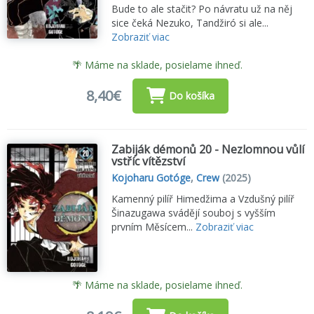
Bude to ale stačit? Po návratu už na něj
sice čeká Nezuko, Tandžiró si ale...
Zobraziť viac
🌴 Máme na sklade, posielame ihneď.
8,40€
Do košíka
Zabiják démonů 20 - Nezlomnou vůlí
vstříc vítězství
Kojoharu Gotóge
,
Crew
(2025)
Kamenný pilíř Himedžima a Vzdušný pilíř
Šinazugawa svádějí souboj s vyšším
prvním Měsícem...
Zobraziť viac
🌴 Máme na sklade, posielame ihneď.