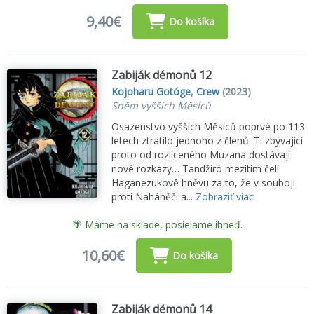
9,40€
Do košíka
Zabiják démonů 12
Kojoharu Gotóge
,
Crew
(2023)
Sněm vyšších Měsíců
Osazenstvo vyšších Měsíců poprvé po 113
letech ztratilo jednoho z členů. Ti zbývající
proto od rozlíceného Muzana dostávají
nové rozkazy… Tandžiró mezitím čelí
Haganezukově hněvu za to, že v souboji
proti Naháněči a...
Zobraziť viac
🌴 Máme na sklade, posielame ihneď.
10,60€
Do košíka
Zabiják démonů 14