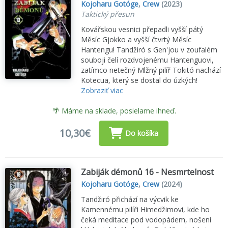
Kojoharu Gotóge
,
Crew
(2023)
Taktický přesun
Kovářskou vesnici přepadli vyšší pátý
Měsíc Gjokko a vyšší čtvrtý Měsíc
Hantengu! Tandžiró s Gen'jou v zoufalém
souboji čelí rozdvojenému Hantenguovi,
zatímco netečný Mlžný pilíř Tokitó nachází
Kotecua, který se dostal do úzkých!
Zobraziť viac
🌴 Máme na sklade, posielame ihneď.
10,30€
Do košíka
Zabiják démonů 16 - Nesmrtelnost
Kojoharu Gotóge
,
Crew
(2024)
Tandžiró přichází na výcvik ke
Kamennému pilíři Himedžimovi, kde ho
čeká meditace pod vodopádem, nošení