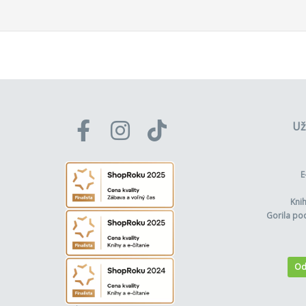
Už
E
Kni
Gorila po
Od