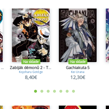
Na sklade
Na sklade
Zabiják démonů 23 - Životy zářící napříč věky
Zabiják démonů 2 - To ty...
Gachiakuta 5
Kojoharu Gotóge
Kei Urana
8,40€
12,30€