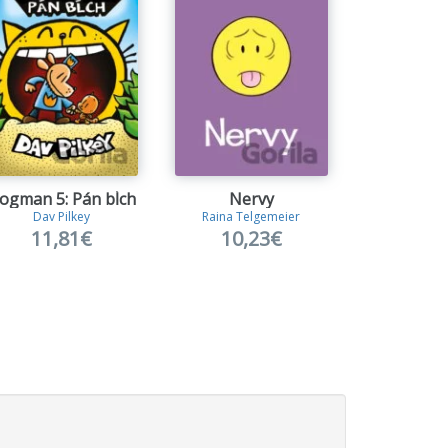
ogman 5: Pán bĺch
Nervy
Úsm
Dav Pilkey
Raina Telgemeier
Raina Tel
11,81€
10,23€
10,