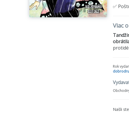
✅ Pošt
Viac 
Tandžir
obrátil
protidé
Rok vydan
dobrodru
Vydava
Obchodný
Našli st