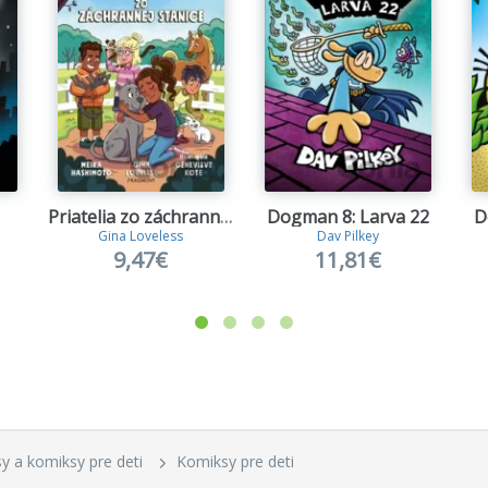
Priatelia zo záchrannej stanice 1
Dogman 8: Larva 22
D
Gina Loveless
Dav Pilkey
9,47€
11,81€
asy a komiksy pre deti
Komiksy pre deti