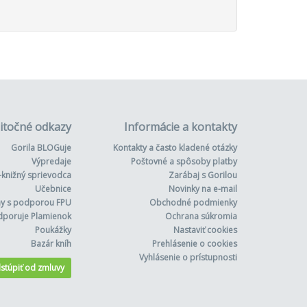
itočné odkazy
Informácie a kontakty
Gorila BLOGuje
Kontakty a často kladené otázky
Výpredaje
Poštovné a spôsoby platby
-knižný sprievodca
Zarábaj s Gorilou
Učebnice
Novinky na e-mail
hy s podporou FPU
Obchodné podmienky
dporuje Plamienok
Ochrana súkromia
Poukážky
Nastaviť cookies
Bazár kníh
Prehlásenie o cookies
Vyhlásenie o prístupnosti
stúpiť od zmluvy