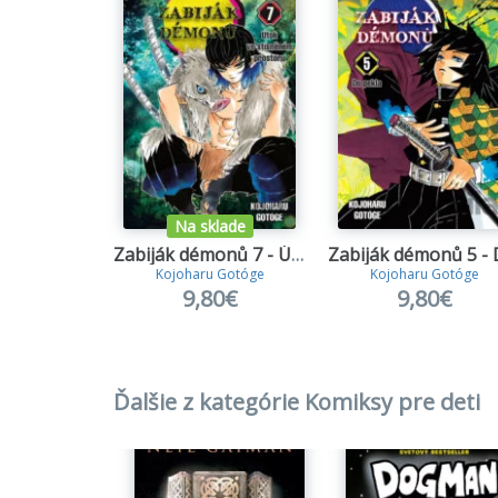
Na sklade
Zabiják démonů 7 - Útok ve stísněném prostoru
Kojoharu Gotóge
Kojoharu Gotóge
9,80€
9,80€
Ďalšie z kategórie Komiksy pre deti