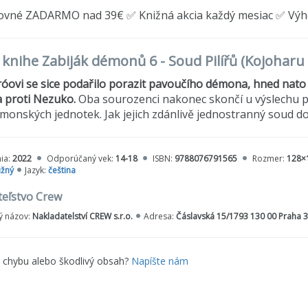
ovné ZADARMO nad 39€ ✅ Knižná akcia každý mesiac ✅ Vý
o knihe Zabiják démonů 6 - Soud Pilířů (Kojohar
óovi se sice podařilo porazit pavoučího démona, hned nato 
a proti Nezuko.
Oba sourozenci nakonec skončí u výslechu pře
monských jednotek. Jak jejich zdánlivě jednostranný soud 
ia:
2022
Odporúčaný vek:
14-18
ISBN:
9788076791565
Rozmer:
128×
žný
Jazyk:
čeština
teľstvo Crew
 názov:
Nakladatelství CREW s.r.o.
Adresa:
Čáslavská 15/1793 130 00 Praha 3
e chybu alebo škodlivý obsah?
Napíšte nám