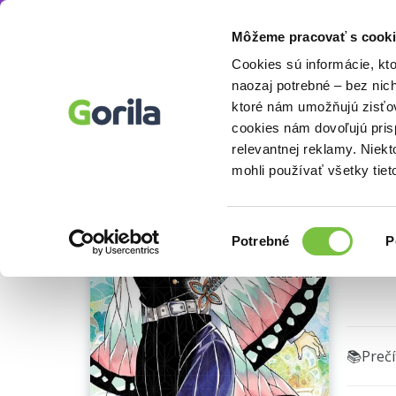
Môžeme pracovať s cooki
Knihy
Knihy pre deti a mládež
Sci-fi, fant
Knihy
E-knihy
Filmy
Cookies sú informácie, kt
naozaj potrebné – bez nic
ktoré nám umožňujú zisťov
Za
cookies nám dovoľujú pri
relevantnej reklamy. Niek
Kojoha
mohli používať všetky tiet
Výber
Potrebné
P
súhlasu
🌴 Máme
📚Preč