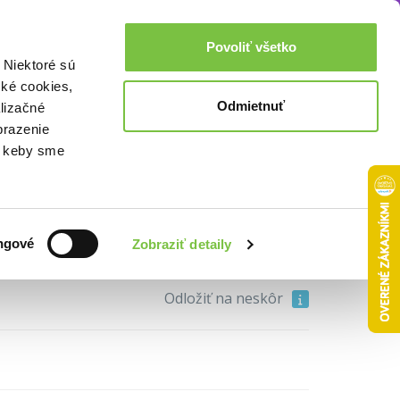
Akcie a zľavy
0,00€
Povoliť všetko
Prihlásenie
 Niektoré sú
cké cookies,
Odmietnuť
lizačné
lířů
brazenie
o, keby sme
8,00€
ngové
Zobraziť detaily
Do košíka
Odložiť na neskôr