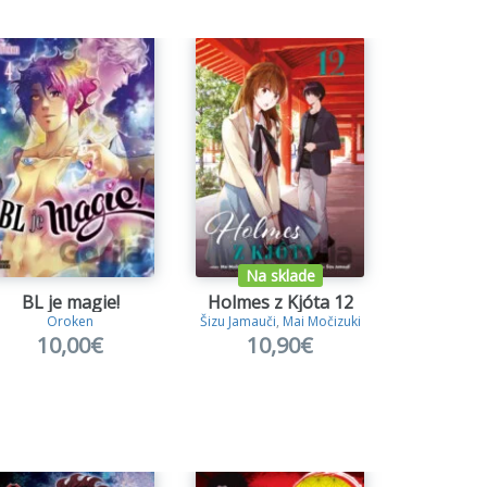
Na sklade
Na s
BL je magie!
Holmes z Kjóta 12
BL je 
Oroken
Šizu Jamauči
,
Mai Močizuki
Or
10,00€
10,90€
9,