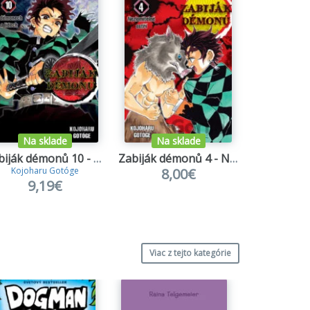
Na sklade
Na sklade
Na s
Zabiják démonů 10 - O démonech a lidech
Zabiják démonů 4 - Nezlomitelné ostří
8,00€
Kojoharu Gotóge
Kojohar
9,19€
8,
Viac z tejto kategórie