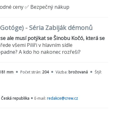
hodné ceny ✅ Bezpečný nákup
u Gotóge) - Séria Zabiják démonů
se ale musí potýkat se Šinobu Kočó, která se
de všemi Pilíři v hlavním sídle
dopadne? A kdo ho nakonec rozřeší?
181 mm
Počet strán:
204
Väzba:
brožovaná
Štýl:
 Česká republika
E-mail:
redakce@crew.cz