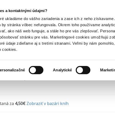
Posledný výpredaj kníh! Zľavy až do 80% tu =>
es a kontaktnými údajmi?
asy a komiksy pre deti
Komiksy pre deti
Zabiják démonů 6 -...
Hry
Hudba
Doplnky
Bazár kníh
oré ukladáme do vášho zariadenia a zase ich z neho získavame.
h by stránka vôbec nefungovala. Okrem toho používame analyti
ať, ako náš web funguje, a stále ho pre vás zlepšovať. Persona
biják démonů 6 - Soud Pi
spôsobovať stránku pre vás. Marketingové cookies umožňujú zo
toré údaje zdieľame aj s tretími stranami. Veľmi by nám pomohl
ru Gotóge
•
Crew
(2022) • Séria
Zabiják démonů
• 6. diel
o cookies.
ersonalizačné
Analytické
Marketi
 na sklade, posielame ihneď.
ítaná za
4,50€
Zobraziť v bazári kníh