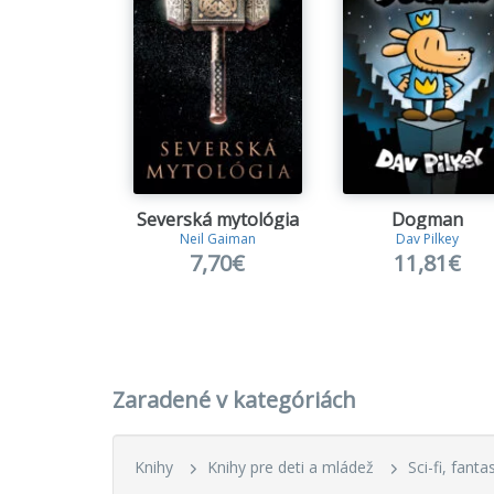
Severská mytológia
Dogman
Neil Gaiman
Dav Pilkey
7,70€
11,81€
Zaradené v kategóriách
Knihy
Knihy pre deti a mládež
Sci-fi, fant