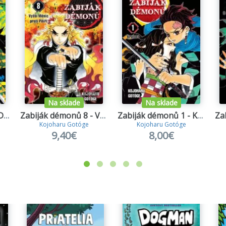
Na sklade
Na sklade
Zabiják démonů 5 - Do pekla
Zabiják démonů 8 - Vyšší Měsíc proti Pilíři
Zabiják démonů 1 - Krutost
Kojoharu Gotóge
Kojoharu Gotóge
9,40€
8,00€