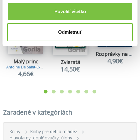
Povoliť všetko
Odmietnuť
Rozprávky na dobrú noc
4,90€
Malý princ
Zvieratá
Antoine De Saint-Exupery
14,50€
4,66€
Zaradené v kategóriách
Knihy
Knihy pre deti a mládež
Hlavolamy, doplňovačky, úlohy