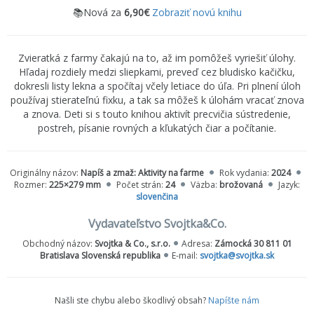
📚Nová za
6,90€
Zobraziť novú knihu
Zvieratká z farmy čakajú na to, až im pomôžeš vyriešiť úlohy.
Hľadaj rozdiely medzi sliepkami, preveď cez bludisko kačičku,
dokresli listy lekna a spočítaj včely letiace do úľa. Pri plnení úloh
používaj stierateľnú fixku, a tak sa môžeš k úlohám vracať znova
a znova. Deti si s touto knihou aktivít precvičia sústredenie,
postreh, písanie rovných a kľukatých čiar a počítanie.
Originálny názov:
Napíš a zmaž: Aktivity na farme
Rok vydania:
2024
Rozmer:
225×279 mm
Počet strán:
24
Väzba:
brožovaná
Jazyk:
slovenčina
Vydavateľstvo Svojtka&Co.
Obchodný názov:
Svojtka & Co., s.r.o.
Adresa:
Zámocká 30 811 01
Bratislava Slovenská republika
E-mail:
svojtka@svojtka.sk
Našli ste chybu alebo škodlivý obsah?
Napíšte nám