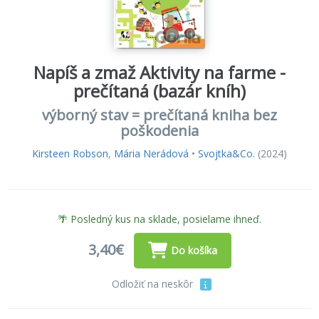
Napíš a zmaž Aktivity na farme -
prečítaná (bazár kníh)
výborný stav = prečítaná kniha bez
poškodenia
Kirsteen Robson
,
Mária Nerádová
•
Svojtka&Co.
(2024)
🌴 Posledný kus na sklade, posielame ihneď.
3,40€
Do košíka
Odložiť na neskôr