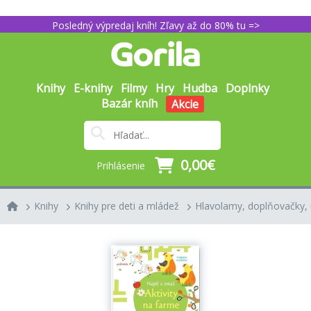
Posledný výpredaj kníh! Zľavy až do 80% tu =>
Knihy
E-knihy
Filmy
Hry
Hudba
Doplnky
Bazár kníh
Akcie
0,00€
Prihlásenie
Knihy
Knihy pre deti a mládež
Hlavolamy, doplňovačky, 