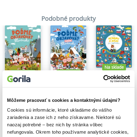
Podobné produkty
Na sklade
Na sklade
Na sklade
Hľadaj a nájdi pre najmenších: Dopravné prostriedky
Poďme objavovať zimné Slovensko
Poďme objavovať Slovensko
Mária Nerádová
10,10€
Mária Nerádová
Mária Nerádová
12,10€
13,70€
Môžeme pracovať s cookies a kontaktnými údajmi?
Cookies sú informácie, ktoré ukladáme do vášho
zariadenia a zase ich z neho získavame. Niektoré sú
naozaj potrebné – bez nich by stránka vôbec
nefungovala. Okrem toho používame analytické cookies,