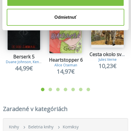
Odmietnuť
Cesta okolo sveta za 80 dní
Berserk 5
Heartstopper 6
Jules Verne
Duane Johnson
,
Kentaro Miura
10,23€
Alice Oseman
44,99€
14,97€
Zaradené v kategóriách
Knihy
Beletria knihy
Komiksy