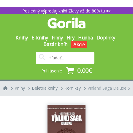
Posledný výpredaj kníh! Zľavy až do 80% tu =>
Knihy
E-knihy
Filmy
Hry
Hudba
Doplnky
Bazár kníh
Akcie
0,00€
Prihlásenie
Knihy
Beletria knihy
Komiksy
Vinland Saga Deluxe 5