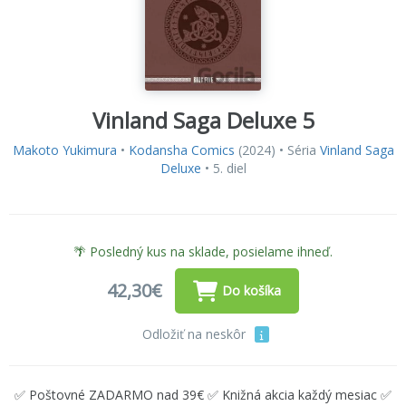
Vinland Saga Deluxe 5
Makoto Yukimura
•
Kodansha Comics
(2024) • Séria
Vinland Saga
Deluxe
• 5. diel
🌴 Posledný kus na sklade, posielame ihneď.
42,30€
Do košíka
Odložiť na neskôr
✅ Poštovné ZADARMO nad 39€ ✅ Knižná akcia každý mesiac ✅