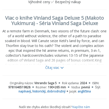
Výhodné ceny ✅ Bezpečný nákup
Viac o knihe Vinland Saga Deluxe 5 (Makoto
Yukimura) - Séria Vinland Saga Deluxe
At a remote farm in Denmark, two visions of the future clash: one
of a world without violence, the other of a path to paradise
soaked in blood. Will Canute seize Ketil's land by force, and can
Thorfinn stay true to his oath? The violent and complex action
epic that inspired the hit anime returns, in premium, 3-in-1,
collector’s hardcovers!Includes volumes 13-15 of the Japanese
edition of Vinland Saga and 26 pages of bonus content.King
Canute's quest to build a heaven on Earth will not be bloodless.
Čítaj viac
His schemes have made Ketil and his sons into fugitives, barely
escaping the king's clutches aboard Leif Ericson's ship. Chaos
welcomes Ketil home, where an escaped slave has butchered his
Originálny názov:
Vinrando Saga 5
Rok vydania:
2024
ISBN:
hired muscle. Beset by betrayal on all sides, there may be no way
9781646519828
Rozmer:
190×265 mm
Väzba:
pevná
Štýl:
out for Ketil, yet Thorfinn finally has his freedom. He and Einar
napínavý
,
historický
,
dobrodružný
Jazyk:
angličtina
could leave the slaver to his fate...but the son of Thors feels
bound to Denmark by his unfinished business with Canute.This
premium, hardcover edition presents the acclaimed action epic in
Našli ste chybu alebo škodlivý obsah?
Napíšte nám
hardcover, at a bigger size than ever before (7 by 10 inches),