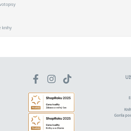
ivotopisy
 knihy
Už
E
Kni
Gorila po