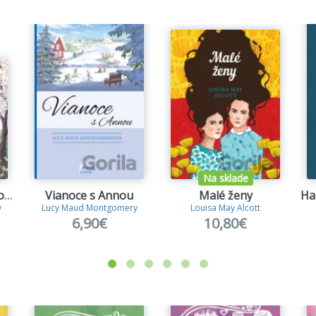
Na sklade
Anna zo Zeleného domu
Vianoce s Annou
Malé ženy
y
Lucy Maud Montgomery
Louisa May Alcott
6,90€
10,80€