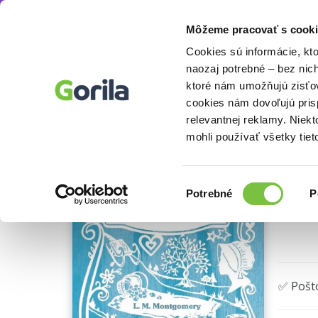
Môžeme pracovať s cooki
Knihy
Knihy pre deti a mládež
Beletria pre
Knihy
E-knihy
Filmy
Cookies sú informácie, kt
naozaj potrebné – bez nic
ktoré nám umožňujú zisťov
Dú
cookies nám dovoľujú pri
Ukážka
relevantnej reklamy. Niek
Lucy M
mohli používať všetky tiet
Výber
Potrebné
P
súhlasu
🌴 Posl
✅ Pošt