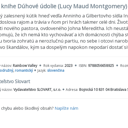
o knihe Dúhové údolie (Lucy Maud Montgomery)
 zalesnený kútik hneď vedľa Anninho a Gilbertovho sídla Ing
doslova rajom a trávia v ňom pri hrách takmer celé dni. Živo
eti nového pastora, ovdoveného Johna Mereditha. Ich neustá
omujú, že ich nemá kto vychovávať a ich domácnosti chýba st
u tvoria zohratú a nerozlučnú partiu, no sebe i otcovi narob
o škandálov, kým sa dospelým napokon nepodarí dostať sit
y názov:
Rainbow Valley
Rok vydania:
2023
ISBN:
9788056658925
Roz
odružný
,
romantický
Jazyk:
slovenčina
eľstvo Slovart
 názov:
Vydavateľstvo SLOVART, s.r.o.
Adresa:
Bojnická 10 831 04 Bratislava
e chybu alebo škodlivý obsah?
Napíšte nám