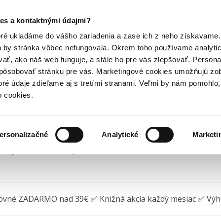
Posledný výpredaj kníh! Zľavy až do 80% tu =>
es a kontaktnými údajmi?
 deti
Rozprávkové knihy pre deti
Dúhové údolie
Hry
Hudba
Doplnky
Bazár kníh
oré ukladáme do vášho zariadenia a zase ich z neho získavame.
h by stránka vôbec nefungovala. Okrem toho používame analyti
ať, ako náš web funguje, a stále ho pre vás zlepšovať. Persona
hové údolie
spôsobovať stránku pre vás. Marketingové cookies umožňujú zo
toré údaje zdieľame aj s tretími stranami. Veľmi by nám pomohl
aud Montgomery
•
Slovart
(2023) • Séria
Anna zo Zeleného 
o cookies.
ersonalizačné
Analytické
Marketi
edný kus na sklade, posielame ihneď.
ovné ZADARMO nad 39€ ✅ Knižná akcia každý mesiac ✅ Vý