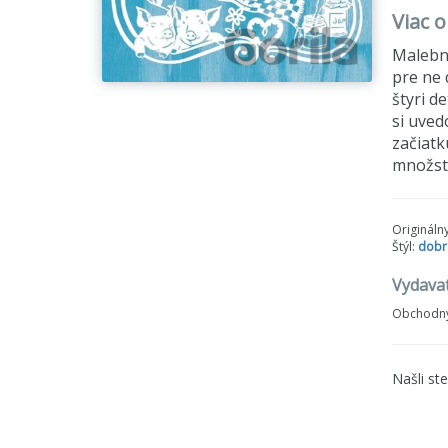
Viac 
Malebný
pre ne 
štyri d
si uved
začiatk
množstv
Origináln
Štýl:
dobr
Vydavat
Obchodný
Našli st