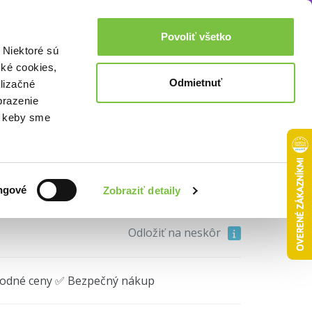
Akcie a zľavy
0,00€
Povoliť všetko
Prihlásenie
 Niektoré sú
cké cookies,
Odmietnuť
lizačné
brazenie
o, keby sme
domu
• 7. diel
9,60€
ngové
Zobraziť detaily
Do košíka
Odložiť na neskôr
hodné ceny ✅ Bezpečný nákup