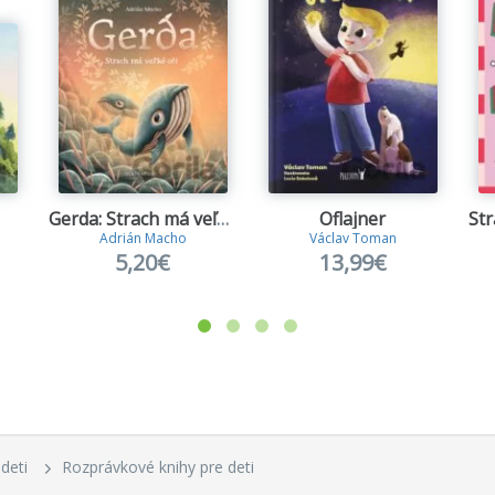
Gerda: Strach má veľké oči
Oflajner
Adrián Macho
Václav Toman
5,20€
13,99€
 deti
Rozprávkové knihy pre deti