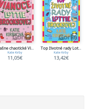
Strašne chaotické Vianoce Lottie Brooksovej
Top životné rady Lottie Brooksovej
Katie Kirby
Katie Kirby
Jeff K
11,05€
13,42€
9,4