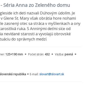
 - Séria Anna zo Zeleného domu
leside ich deti nazvali Dúhovým údolím. Je
t v Glene St. Mary však obrátia hore nohami
le zasnený otec sa stráca v myšlienkach a ony
arostlivá ruka. S Anninými deťmi síce od
ia nevídané starosti a vyvolajú obrovské
uáciu do správnych medzí.
mer:
125×190 mm
Počet strán:
432
Väzba:
pevná
 Slovenská republika
E-mail:
slovart@slovart.sk