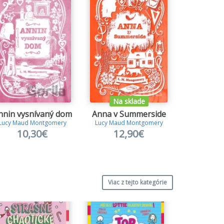
Na sklade
Na s
nnin vysnívaný dom
Anna v Summerside
Anna v
Lucy Maud Montgomery
Lucy Maud Montgomery
Lucy Maud
10,30€
12,90€
10
Viac z tejto kategórie