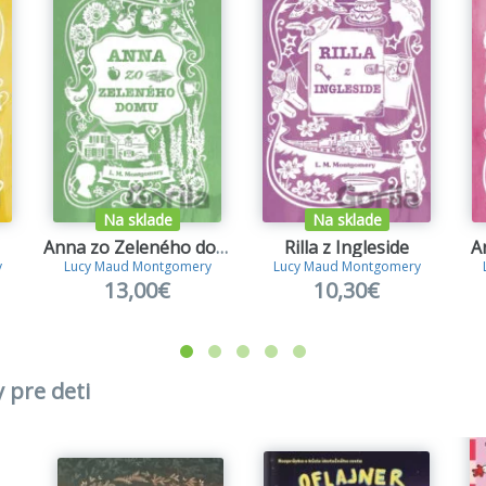
Na sklade
Na sklade
Anna zo Zeleného domu
Rilla z Ingleside
A
y
Lucy Maud Montgomery
Lucy Maud Montgomery
13,00€
10,30€
 pre deti