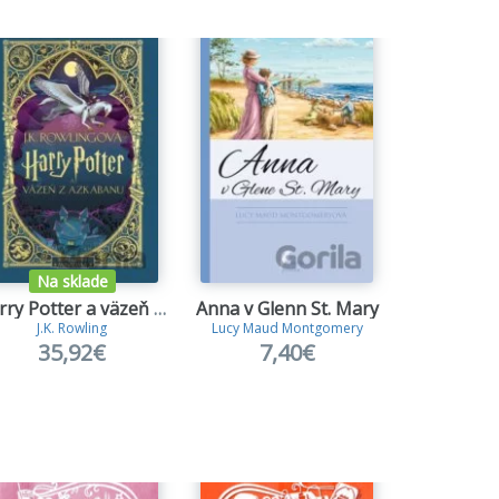
Na sklade
Na s
Harry Potter a väzeň z Azkabanu (MinaLima)
Anna v Glenn St. Mary
Anna z 
J.K. Rowling
Lucy Maud Montgomery
Lucy Maud
35,92€
7,40€
10