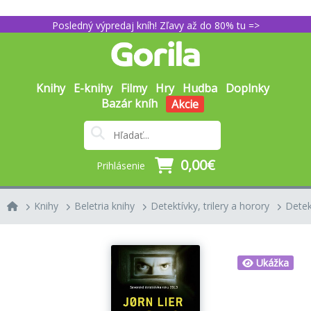
Posledný výpredaj kníh! Zľavy až do 80% tu =>
Knihy
E-knihy
Filmy
Hry
Hudba
Doplnky
Bazár kníh
Akcie
0,00€
Prihlásenie
Knihy
Beletria knihy
Detektívky, trilery a horory
Detek
Ukážka