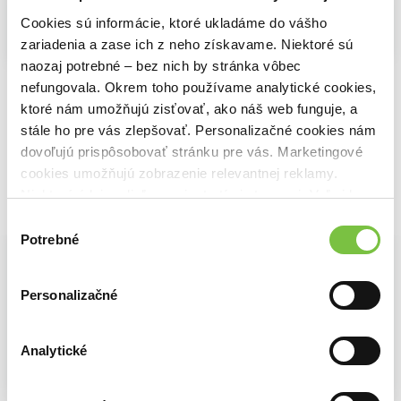
Cookies sú informácie, ktoré ukladáme do vášho
zariadenia a zase ich z neho získavame. Niektoré sú
Na sklade
Na sklade
Na sklade
naozaj potrebné – bez nich by stránka vôbec
Bod nula
Zmiznutie Felicie
Keď opadne voda
nefungovala. Okrem toho používame analytické cookies,
Jorn Lier Horst
,
Thomas Enger
Jorn Lier Horst
Jorn Lier Horst
11,20€
12,90€
ktoré nám umožňujú zisťovať, ako náš web funguje, a
12,90€
stále ho pre vás zlepšovať. Personalizačné cookies nám
dovoľujú prispôsobovať stránku pre vás. Marketingové
cookies umožňujú zobrazenie relevantnej reklamy.
Niektoré údaje zdieľame aj s tretími stranami. Veľmi by
Vybrané pre teba
nám pomohlo, keby sme mohli používať všetky tieto
Výber
cookies.
Potrebné
súhlasu
Personalizačné
Analytické
Na sklade
Na sklade