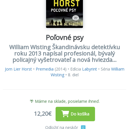
Poľovné psy
William Wisting Škandinávsku detektívku
roku 2013 napísal profesionál, bývalý
policajný vyšetrovateľ a nová hviezda...
Jorn Lier Horst
•
Premedia
(2014) • Edícia
Labyrint
• Séria
William
Wisting
• 8. diel
🌴 Máme na sklade, posielame ihneď.
12,20€
Do košíka
Odložiť na neskôr