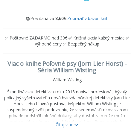
📚Prečítaná za
8,60€
Zobraziť v bazári kníh
✅ Poštovné ZADARMO nad 39€ ✅ Knižná akcia každý mesiac ✅
Výhodné ceny ✅ Bezpečný nákup
Viac o knihe Poľovné psy (Jorn Lier Horst) -
Séria William Wisting
William Wisting
Škandinávsku detektívku roku 2013 napísal profesionál, bývalý
policajný vyšetrovateľ a nová hviezda nórskej detektívky Jørn Lier
Horst. Jeho hlavná postava, inšpektor William Wisting je
suspendovaný kvôli podozreniu, že v sedemnásť rokov starom
prípade podstrčil falošné dôkazy, aby dostal za mreže muža
podozrivého z únosu a vraždy mladej ženy. Práve on viedol
Čítaj viac
vyšetrovanie zmiznutia Cecilie Lindeovej, ktoré bolo stredobodom
pozornosti médií. Z niekdajšieho hrdinu sa razom stáva hlavný