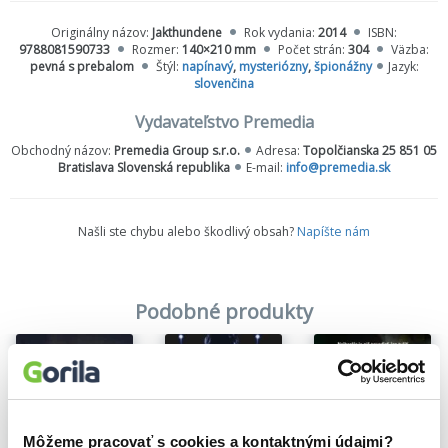
podozrivý.
Originálny názov:
Jakthundene
Rok vydania:
2014
ISBN:
9788081590733
Rozmer:
140×210 mm
Počet strán:
304
Väzba:
Média opäť zacítili krv a Wistingova dcéra Line sa musí rozhodnúť,
pevná s prebalom
Štýl:
napínavý
,
mysteriózny
,
špionážny
Jazyk:
či bude pre ňu hlavná práca v bulvárnom denníku, alebo pomôže
slovenčina
otcovi vypátrať, kto manipuloval prípadom a čo tým sledoval.
Udalosti naberú rýchly spád, keď zmizne ďalšie mladé dievča –
Vydavateľstvo Premedia
v podobných prípadoch čas hrá len málokedy v prospech
Obchodný názov:
Premedia Group s.r.o.
Adresa:
Topolčianska 25 851 05
vyšetrovateľov.
Bratislava Slovenská republika
E-mail:
info@premedia.sk
V starostlivo vybudovaných napínavých príbehoch autor využíva
svoje pracovné skúsenosti, či už ide o policajné postupy alebo
charakteristiku postáv. Jeho realistický a vecný prístup mu
Našli ste chybu alebo škodlivý obsah?
Napíšte nám
umožnil, aby sa vyhol mnohým žánrovým klišé, vďaka čomu sú
jeho detektívne príbehy silné a zároveň uveriteľné.
Podobné produkty
Môžeme pracovať s cookies a kontaktnými údajmi?