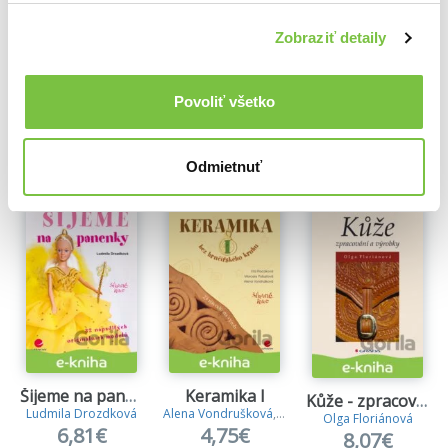
7,82€
Zobraziť detaily
Povoliť všetko
Ďalšie z kategórie Knihy o ručných prácach,
háčkovanie, pletenie, vyšívanie
Viac z tejto kategórie
Odmietnuť
Šijeme na panenky
Keramika I
Kůže - zpracování a výrobky
Ludmila Drozdková
Alena Vondrušková
,
Eta Placáková
,
Marcela Pošus
Olga Floriánová
6,81€
4,75€
8,07€