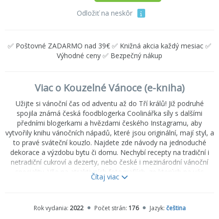
Odložiť na neskôr
✅ Poštovné ZADARMO nad 39€ ✅ Knižná akcia každý mesiac ✅
Výhodné ceny ✅ Bezpečný nákup
Viac o Kouzelné Vánoce (e-kniha)
Užijte si vánoční čas od adventu až do Tří králů! Již podruhé
spojila známá česká foodblogerka Coolinářka síly s dalšími
předními blogerkami a hvězdami českého Instagramu, aby
vytvořily knihu vánočních nápadů, které jsou originální, mají styl, a
to pravé sváteční kouzlo. Najdete zde návody na jednoduché
dekorace a výzdobu bytu či domu. Nechybí recepty na tradiční i
netradiční cukroví a dezerty, nebo české i mezinárodní vánoční
speciality. Vše na atraktivních fotografiích, ze kterých na vás
Čítaj viac
dýchne kouzelná vánoční atmosféra. Součástí knihy jsou stránky
pro plánování, poznámky a postřehy, proto věříme, že se ke
Kouzelným Vánocům budete každý rok s láskou vracet.
Rok vydania:
2022
Počet strán:
176
Jazyk:
čeština
Coolinářka The Hubs Country Wreath Moravia Bavorovská