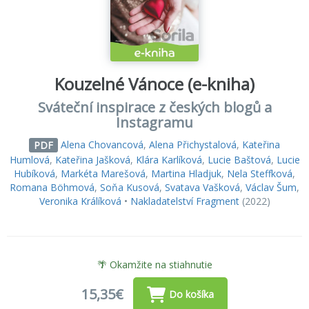
Kouzelné Vánoce (e-kniha)
Sváteční inspirace z českých blogů a
Instagramu
Alena Chovancová
,
Alena Přichystalová
,
Kateřina
PDF
Humlová
,
Kateřina Jašková
,
Klára Karlíková
,
Lucie Baštová
,
Lucie
Hubíková
,
Markéta Marešová
,
Martina Hladjuk
,
Nela Steffková
,
Romana Böhmová
,
Soňa Kusová
,
Svatava Vašková
,
Václav Šum
,
Veronika Králíková
•
Nakladatelství Fragment
(2022)
🌴 Okamžite na stiahnutie
15,35€
Do košíka