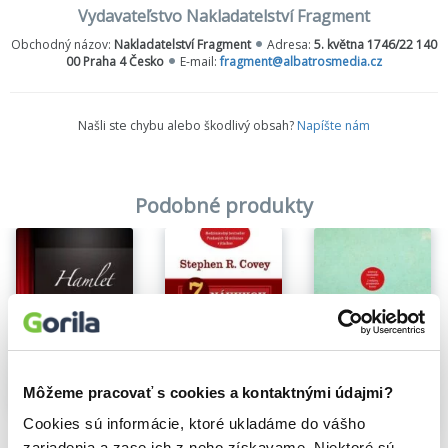
hospodyně Home by Nela Nesto Milluji Kreativní hospodyně Mon
Vydavateľstvo Nakladatelství Fragment
Café Blog Na skok v kuchyni Nordic Light by Sonia Tvořivé večery
v Havířově Spolu u stolu MamaChef Lžička cukru
Obchodný názov:
Nakladatelství Fragment
Adresa:
5. května 1746/22 140
00 Praha 4 Česko
E-mail:
fragment@albatrosmedia.cz
Našli ste chybu alebo škodlivý obsah?
Napíšte nám
Podobné produkty
Môžeme pracovať s cookies a kontaktnými údajmi?
Cookies sú informácie, ktoré ukladáme do vášho
Hamlet
7 návykov skutočne efektívnych ľudí
zariadenia a zase ich z neho získavame. Niektoré sú