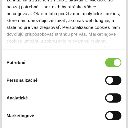
William Shakespeare
Kúzelné upratovanie
Stephen R. Covey
1,93€
naozaj potrebné – bez nich by stránka vôbec
10,84€
Marie Kondo
7,82€
nefungovala. Okrem toho používame analytické cookies,
ktoré nám umožňujú zisťovať, ako náš web funguje, a
stále ho pre vás zlepšovať. Personalizačné cookies nám
dovoľujú prispôsobovať stránku pre vás. Marketingové
cookies umožňujú zobrazenie relevantnej reklamy.
Vybrané pre teba
Niektoré údaje zdieľame aj s tretími stranami. Veľmi by
nám pomohlo, keby sme mohli používať všetky tieto
Výber
cookies.
Potrebné
súhlasu
Personalizačné
Analytické
Hamlet
7 návykov skutočne efektívnych ľudí
Marketingové
William Shakespeare
Kúzelné upratovanie
Stephen R. Covey
1,93€
10,84€
Marie Kondo